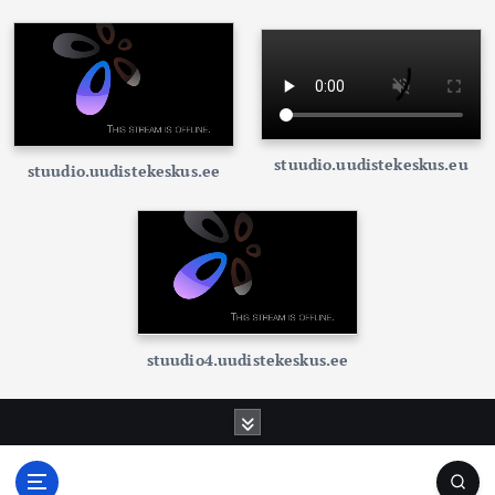
stuudio.uudistekeskus.eu
stuudio.uudistekeskus.ee
stuudio4.uudistekeskus.ee
S
k
i
p