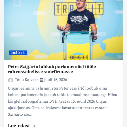
Uudised
Péter Szijjártó lahkub parlamendist tööle
rahvusvahelisse suurfirmasse
Tõnu Kalvet
juuli 16, 2026
Ungari eelmine välisminister Péter Szijjártó loobub oma
kohast parlamendis ja asub tööle ülemaailmse haardega Hiina
kõrgtehnoloogiafirmas BYD, teatas 15. juulil 2026 Ungari
ajakirjandus. Oma sellealasest kavatsusest teatas esmalt
Szijjártó ise…
Loe edasi