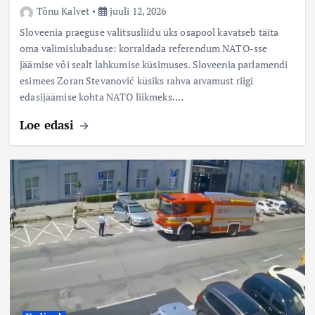
Tõnu Kalvet
juuli 12, 2026
Sloveenia praeguse valitsusliidu üks osapool kavatseb täita
oma valimislubaduse: korraldada referendum NATO-sse
jäämise või sealt lahkumise küsimuses. Sloveenia parlamendi
esimees Zoran Stevanović küsiks rahva arvamust riigi
edasijäämise kohta NATO liikmeks.…
Loe edasi