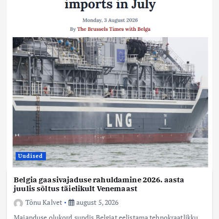
Uudised
Belgia gaasivajaduse rahuldamine 2026. aasta
juulis sõltus täielikult Venemaast
Tõnu Kalvet
august 5, 2026
Majanduse olukord sundis Belgiat eelistama tehnokraatlikku