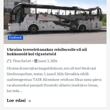
Uudised
Ukraina terrorirünnakus reisibussile oli nii
hukkunuid kui vigastatuid
Tõnu Kalvet
juuni 3, 2026
Ukraina droon tabas kaugsõidubussi, mis oli teel Moskvast
Simferoopolisse, teatas 3. juunil 2026 Slovakkia riiklik
uudisteagentuur TASR. Kõnealune reisibuss liikus sama päeva
varahommikul parajasti Donetski oblastis Jenekijevo linnas,
kui teda…
Loe edasi