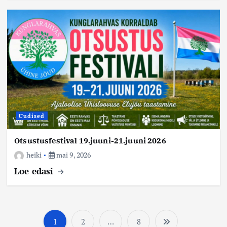
Uudised
Otsustusfestival 19.juuni-21.juuni 2026
heiki
mai 9, 2026
Loe edasi
1
2
…
8