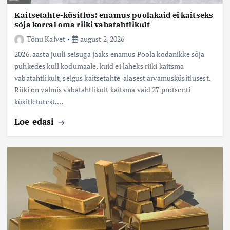
Kaitsetahte-küsitlus: enamus poolakaid ei kaitseks
sõja korral oma riiki vabatahtlikult
Tõnu Kalvet
august 2, 2026
2026. aasta juuli seisuga jääks enamus Poola kodanikke sõja
puhkedes küll kodumaale, kuid ei läheks riiki kaitsma
vabatahtlikult, selgus kaitsetahte-alasest arvamusküsitlusest.
Riiki on valmis vabatahtlikult kaitsma vaid 27 protsenti
küsitletutest,…
Loe edasi