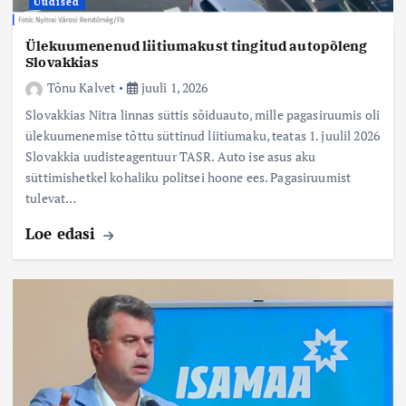
Uudised
Ülekuumenenud liitiumakust tingitud autopõleng
Slovakkias
Tõnu Kalvet
juuli 1, 2026
Slovakkias Nitra linnas süttis sõiduauto, mille pagasiruumis oli
ülekuumenemise tõttu süttinud liitiumaku, teatas 1. juulil 2026
Slovakkia uudisteagentuur TASR. Auto ise asus aku
süttimishetkel kohaliku politsei hoone ees. Pagasiruumist
tulevat…
Loe edasi