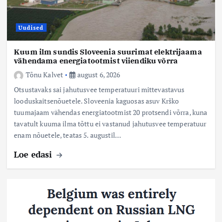
Uudised
Kuum ilm sundis Sloveenia suurimat elektrijaama
vähendama energiatootmist viiendiku võrra
Tõnu Kalvet
august 6, 2026
Otsustavaks sai jahutusvee temperatuuri mittevastavus
looduskaitsenõuetele. Sloveenia kaguosas asuv Krško
tuumajaam vähendas energiatootmist 20 protsendi võrra, kuna
tavatult kuuma ilma tõttu ei vastanud jahutusvee temperatuur
enam nõuetele, teatas 5. augustil…
Loe edasi