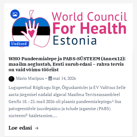
Uudised
WHO Pandeemialepe ja PABS-SÜSTEEM (Annex12):
maailm aeglustab, Eesti surub edasi – rahva tervis
on vaid võimu tööriist
Mario Maripuu
mai 14, 2026
Lugupeetud Riigikogu liige, Õiguskantsler ja EV Valitsus Selle
aasta järgmisel nädalal algaval Maailma Terviseassambleel
Genfis 18.–23. mail 2026 oli plaanis pandeemialepingu¹ lisa
patogeenidele juurdepääsu ja tulude jagamise (PABS)
süsteemi² hääletamine,…
Loe edasi