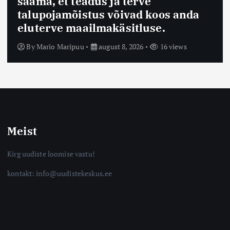
saama, et teadus ja terve
talupojamõistus võivad koos anda
eluterve maailmakäsitluse.
By
Mario Maripuu
august 8, 2026
16 views
Meist
Kirg uudiste loomise vastu!
kontakt: info@uudistekeskus.ee