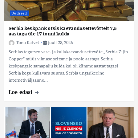
Uudised
Serbia keskpank otsis kaevandusettevõttelt 7,5
aastaga üle 17 tonni kulda
Tõnu Kalvet
juuli 28, 2026
Serbias tegutsev vase- ja kullakaevandusettevõte „Serbia Zijin
Copper” müüs viimase seitsme ja poole aastaga Serbia
keskpangale samapalju kulda kui oli kümme aastat tagasi
Serbia kogu kullavaru suurus. Serbia ungarikeelne
internetiväljaanne…
Loe edasi