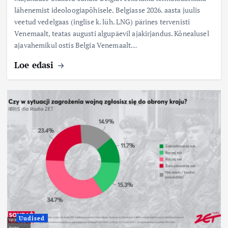
lähenemist ideoloogiapõhisele. Belgiasse 2026. aasta juulis
veetud vedelgaas (inglise k. lüh. LNG) pärines tervenisti
Venemaalt, teatas augusti algupäevil ajakirjandus. Kõnealusel
ajavahemikul ostis Belgia Venemaalt…
Loe edasi
Uudised