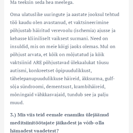
Ma teeksin seda hea meelega.
Oma ulatuslike uuringute ja aastate jooksul tehtud
töö kaudu olen avastanud, et vaktsineerimine
põhjustab häiritud verevoolu (ischemia) ajusse ja
kehasse kliiniliselt vaiksest surmani. Need on
insuldid, mis on meie kõigi jaoks olemas. Mul on
põhjust arvata, et kõik on mõjutatud ja kõik
vaktsiinid ARE põhjustavad ülekaalukat tõusu
autismi, konkreetset õpipuudulikkust,
tähelepanupuudulikkuse häireid, äkksurma, gulf-
sõja sündroomi, dementsust, krambihäireid,
mõningaid vähkkasvajaid, tundub see ja palju
muud.
3.) Mis viis teid eemale enamiku ülejäänud
meditsiinitöötajate jäikadest ja võib-olla
hämadest vaadetest?