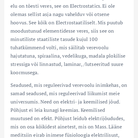
elu on tõesti veres, see on Electrostatics. Ei ole
olemas sellist asja nagu vahelduv või otsene
hoovus. See kõik on Electrostaatiliselt. Mis puutub
moodustunud elementidesse veres, siis see on
minutiliste staatiliste tasude kujul 100
tuhatkümmend volti, mis säilitab verevoolu
hajutatuna, spiraalina, vedelikuga, madala plokilise
stressiga või linnastud, laminar, /lutseeritud suure
koormusega.
Seadused, mis reguleerivad verevoolu inimkehas, on
samad seadused, mis reguleerivad liikumist meie
universumis. Need on elektri- ja keemilised jõud.
Põhjust ei leia kunagi keemias. Keemilised
muutused on efekt. Põhjust leidub elektrijõududes,
mis on osa kõikidest ainetest, mis on Mass. Lääne
meditsiin eirab inimese füsioloogia elektrilisust,