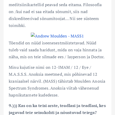
meditsiinikartellid peavad seda eitama. Filosoofia
on /kui nad ei saa eitada sõnumit, siis nad
diskrediteerivad sõnumitoojat… Nii see süsteem
toimibki.
Tõendid on nüüd iseenesestmõistetavad. Nüüd
tuleb vaid saada haridust, mida on vaja hinnata ja
näha, mis on teie silmade ees / layperson ja Doctor.
Minu kujutise nimi on 12-IMAM / 12 / Eye /
M.A.S.S.S. Anoksia meetmed, mis põhinevad 12
kraniaalsel närvil. (MASS) tähistab Moulden Anoxia
Spectrum Syndromes. Anoksia viitab vähenenud
hapnikutarnete kudedesse.
9.))) Kas on ka teisi arste, teadlasi ja teadlasi, kes
jagavad teie seisukohti ja nõustuvad teiega?