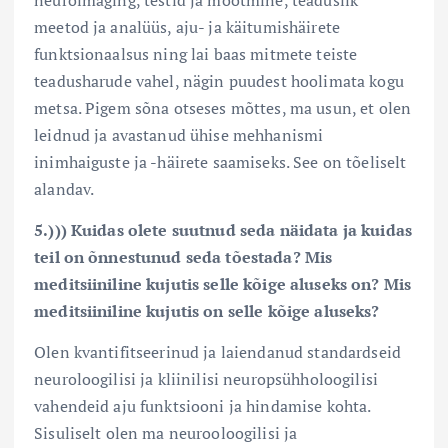
meetod ja analüüs, aju- ja käitumishäirete
funktsionaalsus ning lai baas mitmete teiste
teadusharude vahel, nägin puudest hoolimata kogu
metsa. Pigem sõna otseses mõttes, ma usun, et olen
leidnud ja avastanud ühise mehhanismi
inimhaiguste ja -häirete saamiseks. See on tõeliselt
alandav.
5.))) Kuidas olete suutnud seda näidata ja kuidas
teil on õnnestunud seda tõestada? Mis
meditsiiniline kujutis selle kõige aluseks on? Mis
meditsiiniline kujutis on selle kõige aluseks?
Olen kvantifitseerinud ja laiendanud standardseid
neuroloogilisi ja kliinilisi neuropsühholoogilisi
vahendeid aju funktsiooni ja hindamise kohta.
Sisuliselt olen ma neurooloogilisi ja