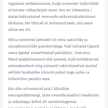
vigastuse mehhanismist, kuigi erinevate indiviidide
erinevate vallandajate seast. See on isheeemia (
alates kahjustatud verevoolu mikrotsirkulatsiooni
ühikutes. Me lihtsalt ei mõistnud seda, mis meie
silme ees oli.
Minu esimestel juhtudel oli mitu autistlike ja
süzophrenistlike patsientidega. Nad näitasid täpselt
sama ägedat sisseehitatud palsüühia / halvatus.
Need ajukahjustused olid peened, kuid mõõdetavad
mitmekordsed ning esinesid vaktsiinieelsel ajastul
selliste looduslike viiruste puhul nagu polio ja
infantiilne paralüs oma.
Kui olin relvastatud arsti, kliinilise
neuropsühholoogi, laste neurofarmaalisti teadmiste
ja oskustega, kellel oli uurimiskogemus
neuroimaging, testid ja mõõtmine, teaduslik