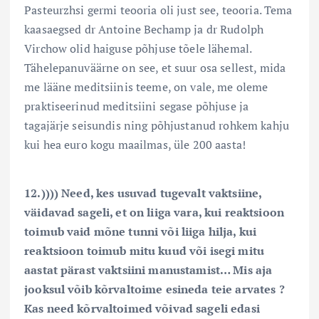
Pasteurzhsi germi teooria oli just see, teooria. Tema
kaasaegsed dr Antoine Bechamp ja dr Rudolph
Virchow olid haiguse põhjuse tõele lähemal.
Tähelepanuväärne on see, et suur osa sellest, mida
me lääne meditsiinis teeme, on vale, me oleme
praktiseerinud meditsiini segase põhjuse ja
tagajärje seisundis ning põhjustanud rohkem kahju
kui hea euro kogu maailmas, üle 200 aasta!
12.)))) Need, kes usuvad tugevalt vaktsiine,
väidavad sageli, et on liiga vara, kui reaktsioon
toimub vaid mõne tunni või liiga hilja, kui
reaktsioon toimub mitu kuud või isegi mitu
aastat pärast vaktsiini manustamist… Mis aja
jooksul võib kõrvaltoime esineda teie arvates ?
Kas need kõrvaltoimed võivad sageli edasi