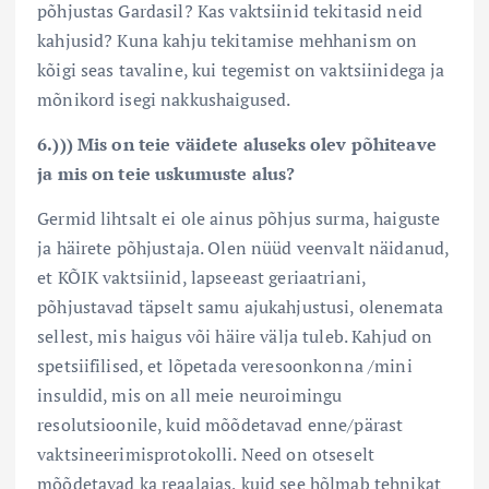
põhjustas Gardasil? Kas vaktsiinid tekitasid neid
kahjusid? Kuna kahju tekitamise mehhanism on
kõigi seas tavaline, kui tegemist on vaktsiinidega ja
mõnikord isegi nakkushaigused.
6.))) Mis on teie väidete aluseks olev põhiteave
ja mis on teie uskumuste alus?
Germid lihtsalt ei ole ainus põhjus surma, haiguste
ja häirete põhjustaja. Olen nüüd veenvalt näidanud,
et KÕIK vaktsiinid, lapseeast geriaatriani,
põhjustavad täpselt samu ajukahjustusi, olenemata
sellest, mis haigus või häire välja tuleb. Kahjud on
spetsiifilised, et lõpetada veresoonkonna /mini
insuldid, mis on all meie neuroimingu
resolutsioonile, kuid mõõdetavad enne/pärast
vaktsineerimisprotokolli. Need on otseselt
mõõdetavad ka reaalajas, kuid see hõlmab tehnikat