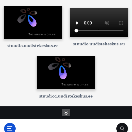
stuudio.uudistekeskus.eu
stuudio.uudistekeskus.ee
stuudio4.uudistekeskus.ee
S
k
i
p