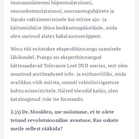
immuunsüsteemi hüpermulatsiooni,
neuroobsemulatsiooni, neuroarenguhäirete ja
lõpuks vaktsineerimisele kui mitme aju- ja
käitumishäire ühise keskkonnapäästikule, mida
olen uurinud alates bakalaureuseõppest.
Minu töö esitatakse eksperdihinnangu saamiseks
lähikuudel. Praegu on eksperthinnangud
kättesaadavad Tolerance Lost DVD seerias, sest olen
muutnud arstiteadused info- ja esitlusstiiliks, mida
avalikkus võib mõista, samuti vaktsiinivigastuse
kohtu erimeistritele. Näited tõendid kahju, olen
katalooginud /näe ise formaadis.
2.))) Dr. Moulden, me mõistame, et te olete
teinud revolutsioonilise avastuse. Kas oskate
meile sellest rääkida?