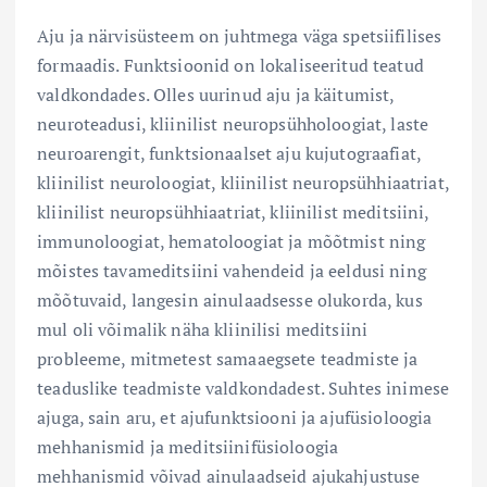
Aju ja närvisüsteem on juhtmega väga spetsiifilises
formaadis. Funktsioonid on lokaliseeritud teatud
valdkondades. Olles uurinud aju ja käitumist,
neuroteadusi, kliinilist neuropsühholoogiat, laste
neuroarengit, funktsionaalset aju kujutograafiat,
kliinilist neuroloogiat, kliinilist neuropsühhiaatriat,
kliinilist neuropsühhiaatriat, kliinilist meditsiini,
immunoloogiat, hematoloogiat ja mõõtmist ning
mõistes tavameditsiini vahendeid ja eeldusi ning
mõõtuvaid, langesin ainulaadsesse olukorda, kus
mul oli võimalik näha kliinilisi meditsiini
probleeme, mitmetest samaaegsete teadmiste ja
teaduslike teadmiste valdkondadest. Suhtes inimese
ajuga, sain aru, et ajufunktsiooni ja ajufüsioloogia
mehhanismid ja meditsiinifüsioloogia
mehhanismid võivad ainulaadseid ajukahjustuse