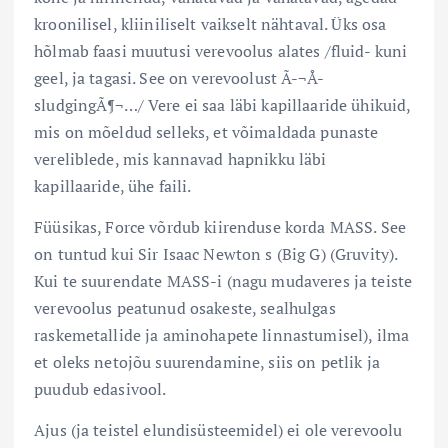
kroonilisel, kliiniliselt vaikselt nähtaval. Üks osa
hõlmab faasi muutusi verevoolus alates /fluid- kuni
geel, ja tagasi. See on verevoolust Ã-¬Å-
sludgingÃ¶¬…/ Vere ei saa läbi kapillaaride ühikuid,
mis on mõeldud selleks, et võimaldada punaste
vereliblede, mis kannavad hapnikku läbi
kapillaaride, ühe faili.
Füüsikas, Force võrdub kiirenduse korda MASS. See
on tuntud kui Sir Isaac Newton s (Big G) (Gruvity).
Kui te suurendate MASS-i (nagu mudaveres ja teiste
verevoolus peatunud osakeste, sealhulgas
raskemetallide ja aminohapete linnastumisel), ilma
et oleks netojõu suurendamine, siis on petlik ja
puudub edasivool.
Ajus (ja teistel elundisüsteemidel) ei ole verevoolu