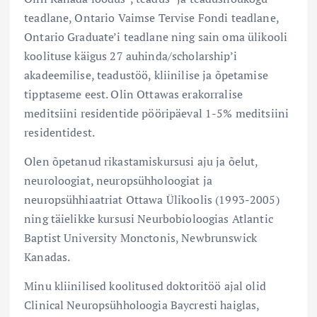
teadlane, Ontario Vaimse Tervise Fondi teadlane,
Ontario Graduate’i teadlane ning sain oma ülikooli
koolituse käigus 27 auhinda/scholarship’i
akadeemilise, teadustöö, kliinilise ja õpetamise
tipptaseme eest. Olin Ottawas erakorralise
meditsiini residentide pööripäeval 1-5% meditsiini
residentidest.
Olen õpetanud rikastamiskursusi aju ja õelut,
neuroloogiat, neuropsühholoogiat ja
neuropsühhiaatriat Ottawa Ülikoolis (1993-2005)
ning täielikke kursusi Neurbobioloogias Atlantic
Baptist University Monctonis, Newbrunswick
Kanadas.
Minu kliinilised koolitused doktoritöö ajal olid
Clinical Neuropsühholoogia Baycresti haiglas,