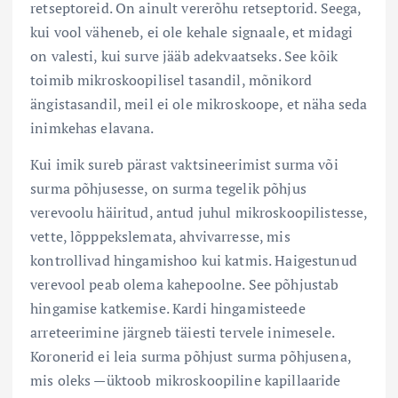
retseptoreid. On ainult vererõhu retseptorid. Seega,
kui vool väheneb, ei ole kehale signaale, et midagi
on valesti, kui surve jääb adekvaatseks. See kõik
toimib mikroskoopilisel tasandil, mõnikord
ängistasandil, meil ei ole mikroskoope, et näha seda
inimkehas elavana.
Kui imik sureb pärast vaktsineerimist surma või
surma põhjusesse, on surma tegelik põhjus
verevoolu häiritud, antud juhul mikroskoopilistesse,
vette, lõpppekslemata, ahvivarresse, mis
kontrollivad hingamishoo kui katmis. Haigestunud
verevool peab olema kahepoolne. See põhjustab
hingamise katkemise. Kardi hingamisteede
arreteerimine järgneb täiesti tervele inimesele.
Koronerid ei leia surma põhjust surma põhjusena,
mis oleks —üktoob mikroskoopiline kapillaaride