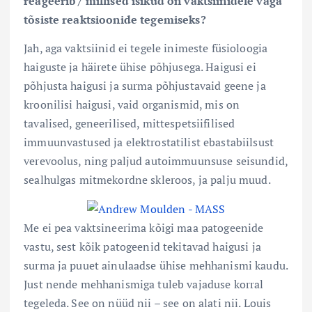
reageerib / millised isikud on vaktsiinidele väga
tõsiste reaktsioonide tegemiseks?
Jah, aga vaktsiinid ei tegele inimeste füsioloogia
haiguste ja häirete ühise põhjusega. Haigusi ei
põhjusta haigusi ja surma põhjustavaid geene ja
kroonilisi haigusi, vaid organismid, mis on
tavalised, geneerilised, mittespetsiifilised
immuunvastused ja elektrostatilist ebastabiilsust
verevoolus, ning paljud autoimmuunsuse seisundid,
sealhulgas mitmekordne skleroos, ja palju muud.
Me ei pea vaktsineerima kõigi maa patogeenide
vastu, sest kõik patogeenid tekitavad haigusi ja
surma ja puuet ainulaadse ühise mehhanismi kaudu.
Just nende mehhanismiga tuleb vajaduse korral
tegeleda. See on nüüd nii – see on alati nii. Louis