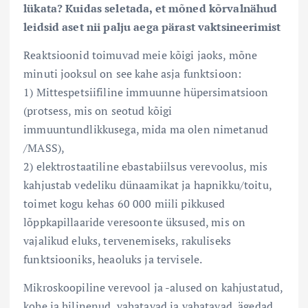
lükata? Kuidas seletada, et mõned kõrvalnähud
leidsid aset nii palju aega pärast vaktsineerimist
Reaktsioonid toimuvad meie kõigi jaoks, mõne
minuti jooksul on see kahe asja funktsioon:
1) Mittespetsiifiline immuunne hüpersimatsioon
(protsess, mis on seotud kõigi
immuuntundlikkusega, mida ma olen nimetanud
/MASS),
2) elektrostaatiline ebastabiilsus verevoolus, mis
kahjustab vedeliku dünaamikat ja hapnikku/toitu,
toimet kogu kehas 60 000 miili pikkused
lõppkapillaaride veresoonte üksused, mis on
vajalikud eluks, tervenemiseks, rakuliseks
funktsiooniks, heaoluks ja tervisele.
Mikroskoopiline verevool ja -alused on kahjustatud,
kohe ja hilinenud, vahatavad ja vahatavad, ägedad