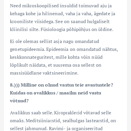
Need mikroskoopilised insuldid toimuvad aju ja
kehaga kohe ja hilinenud, vaha ja vaha, ägedate ja
krooniliste viisidega. See on saanud hulgaliselt
kliinilisi silte. Füsioloogia põhipõhjus on üldine.
Ei ole olemas sellist asja nagu omandatud
genetupideemia. Epideemia on omandatud nähtus,
keskkonnateguritest, mille kohta võin nüüd
lõplikult näidata, et suurema osa sellest on
massisüüdlane vaktsineerimine.
8.))) Milline on olnud vastus teie avastustele?
Kuidas on avalikkus / maailm neid vastu
võtnud?
Avalikkus saab selle. Kiropraklerid võtavad selle
omaks. Meditsiiniarstid, sealhulgas lastearstid, on
sellest jahmunud. Ravimi- ja organiseeritud