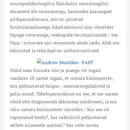
neuropsühholoogilisi füüsikalisi neuroloogilisi
eksameid üle neuroarengu, kasutades kaasaegset
pildiparandusvara, mis on piiratud
funktsionaalsusega lokalisatsiooni ajus võrreldes
lõpuga vovaverega, veekogude territooriumide / tee
lõpp / erinevate aju veresoonte alade jaoks. Kõik mu
tööriistad ja tehnikad on mitteinvasiivsed.
Nüüd saan hinnata siin ja praegu või tagasi
vaadates 50 aastat tagasi, et vastata küsimustele,
mis põhjustavad haigus-, neuroarenguhäireid ja
palju muud. Tähelepanuväärne on see, et me saame
nüüd ette diagnoosida äkksurma sündroomi, ja ma
võin vastata küsimustele võrreldes / Kas see oli
vapustatud beebi?, kas vaktsiinid põhjustavad
sellele inimesele autismi? Kas selle surma