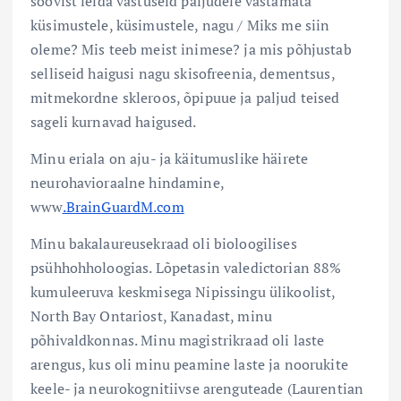
soovist leida vastuseid paljudele vastamata
küsimustele, küsimustele, nagu / Miks me siin
oleme? Mis teeb meist inimese? ja mis põhjustab
selliseid haigusi nagu skisofreenia, dementsus,
mitmekordne skleroos, õpipuue ja paljud teised
sageli kurnavad haigused.
Minu eriala on aju- ja käitumuslike häirete
neurohavioraalne hindamine,
www
.BrainGuardM.com
Minu bakalaureusekraad oli bioloogilises
psühhohholoogias. Lõpetasin valedictorian 88%
kumuleeruva keskmisega Nipissingu ülikoolist,
North Bay Ontariost, Kanadast, minu
põhivaldkonnas. Minu magistrikraad oli laste
arengus, kus oli minu peamine laste ja noorukite
keele- ja neurokognitiivse arenguteade (Laurentian