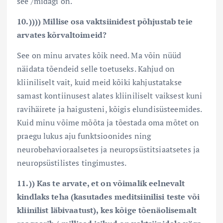
see /midagi on.
10.)))) Millise osa vaktsiinidest põhjustab teie
arvates kõrvaltoimeid?
See on minu arvates kõik need. Ma võin nüüd
näidata tõendeid selle toetuseks. Kahjud on
kliiniliselt vait, kuid meid kõiki kahjustatakse
samast kontiinusest alates kliiniliselt vaiksest kuni
ravihäirete ja haigusteni, kõigis elundisüsteemides.
Kuid minu võime mõõta ja tõestada oma mõtet on
praegu lukus aju funktsioonides ning
neurobehavioraalsetes ja neuropsüstitsiaatsetes ja
neuropsüstilistes tingimustes.
11.)) Kas te arvate, et on võimalik eelnevalt
kindlaks teha (kasutades meditsiinilisi teste või
kliinilist läbivaatust), kes kõige tõenäolisemalt