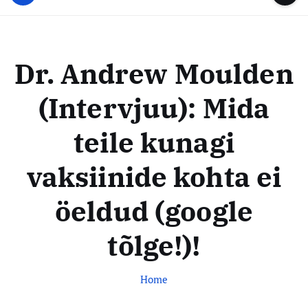
u
...
t
u
o
d
c
i
o
Dr. Andrew Moulden
s
n
t
t
(Intervjuu): Mida
e
e
n
k
teile kunagi
t
e
s
vaksiinide kohta ei
k
öeldud (google
u
s
tõlge!)!
Home