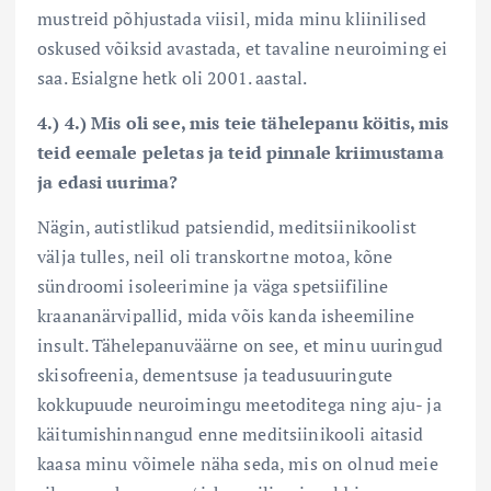
mustreid põhjustada viisil, mida minu kliinilised
oskused võiksid avastada, et tavaline neuroiming ei
saa. Esialgne hetk oli 2001. aastal.
4.) 4.) Mis oli see, mis teie tähelepanu köitis, mis
teid eemale peletas ja teid pinnale kriimustama
ja edasi uurima?
Nägin, autistlikud patsiendid, meditsiinikoolist
välja tulles, neil oli transkortne motoa, kõne
sündroomi isoleerimine ja väga spetsiifiline
kraananärvipallid, mida võis kanda isheemiline
insult. Tähelepanuväärne on see, et minu uuringud
skisofreenia, dementsuse ja teadusuuringute
kokkupuude neuroimingu meetoditega ning aju- ja
käitumishinnangud enne meditsiinikooli aitasid
kaasa minu võimele näha seda, mis on olnud meie