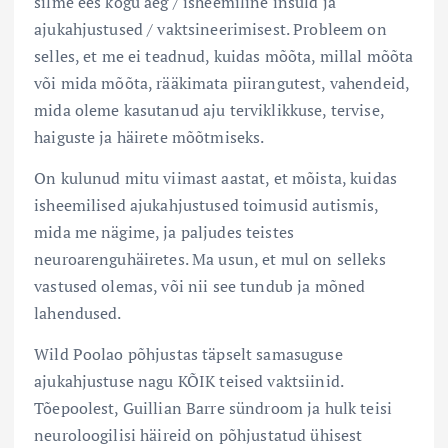
silme ees kogu aeg / isheemiline insuld ja
ajukahjustused / vaktsineerimisest. Probleem on
selles, et me ei teadnud, kuidas mõõta, millal mõõta
või mida mõõta, rääkimata piirangutest, vahendeid,
mida oleme kasutanud aju terviklikkuse, tervise,
haiguste ja häirete mõõtmiseks.
On kulunud mitu viimast aastat, et mõista, kuidas
isheemilised ajukahjustused toimusid autismis,
mida me nägime, ja paljudes teistes
neuroarenguhäiretes. Ma usun, et mul on selleks
vastused olemas, või nii see tundub ja mõned
lahendused.
Wild Poolao põhjustas täpselt samasuguse
ajukahjustuse nagu KÕIK teised vaktsiinid.
Tõepoolest, Guillian Barre sündroom ja hulk teisi
neuroloogilisi häireid on põhjustatud ühisest