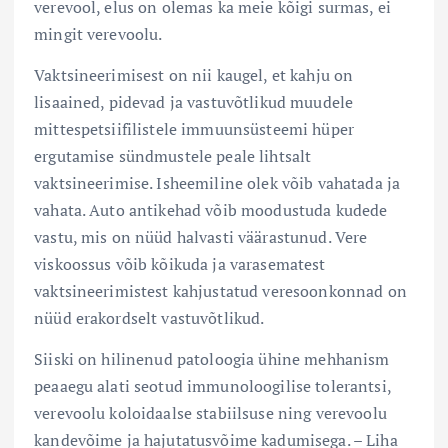
verevool, elus on olemas ka meie kõigi surmas, ei
mingit verevoolu.
Vaktsineerimisest on nii kaugel, et kahju on
lisaained, pidevad ja vastuvõtlikud muudele
mittespetsiifilistele immuunsüsteemi hüper
ergutamise sündmustele peale lihtsalt
vaktsineerimise. Isheemiline olek võib vahatada ja
vahata. Auto antikehad võib moodustuda kudede
vastu, mis on nüüd halvasti väärastunud. Vere
viskoossus võib kõikuda ja varasematest
vaktsineerimistest kahjustatud veresoonkonnad on
nüüd erakordselt vastuvõtlikud.
Siiski on hilinenud patoloogia ühine mehhanism
peaaegu alati seotud immunoloogilise tolerantsi,
verevoolu koloidaalse stabiilsuse ning verevoolu
kandevõime ja hajutatusvõime kadumisega. – Liha