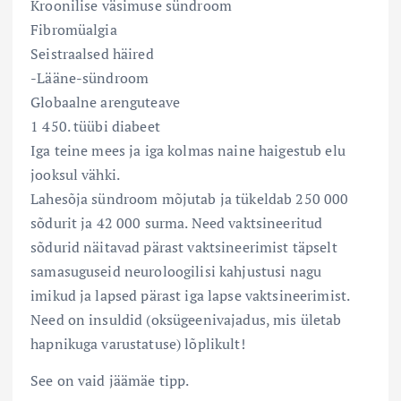
Kroonilise väsimuse sündroom
Fibromüalgia
Seistraalsed häired
-Lääne-sündroom
Globaalne arenguteave
1 450. tüübi diabeet
Iga teine mees ja iga kolmas naine haigestub elu
jooksul vähki.
Lahesõja sündroom mõjutab ja tükeldab 250 000
sõdurit ja 42 000 surma. Need vaktsineeritud
sõdurid näitavad pärast vaktsineerimist täpselt
samasuguseid neuroloogilisi kahjustusi nagu
imikud ja lapsed pärast iga lapse vaktsineerimist.
Need on insuldid (oksügeenivajadus, mis ületab
hapnikuga varustatuse) lõplikult!
See on vaid jäämäe tipp.