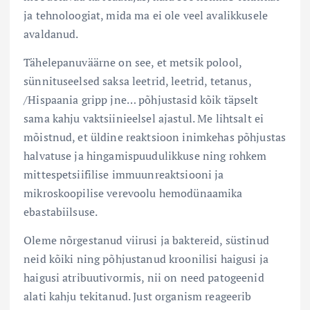
ja tehnoloogiat, mida ma ei ole veel avalikkusele
avaldanud.
Tähelepanuväärne on see, et metsik polool,
sünnituseelsed saksa leetrid, leetrid, tetanus,
/Hispaania gripp jne… põhjustasid kõik täpselt
sama kahju vaktsiinieelsel ajastul. Me lihtsalt ei
mõistnud, et üldine reaktsioon inimkehas põhjustas
halvatuse ja hingamispuudulikkuse ning rohkem
mittespetsiifilise immuunreaktsiooni ja
mikroskoopilise verevoolu hemodünaamika
ebastabiilsuse.
Oleme nõrgestanud viirusi ja baktereid, süstinud
neid kõiki ning põhjustanud kroonilisi haigusi ja
haigusi atribuutivormis, nii on need patogeenid
alati kahju tekitanud. Just organism reageerib