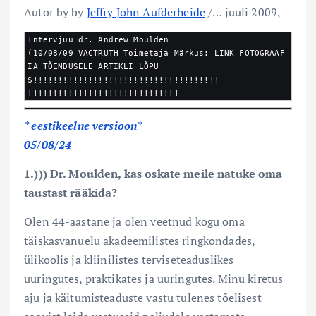
Autor by by
Jeffry John Aufderheide
/… juuli 2009,
Intervjuu dr. Andrew Moulden

(10/08/09 VACTRUTH Toimetaja Märkus: LINK FOTOGRAAF
IA TÕENDUSELE ARTIKLI LÕPU
S!!!!!!!!!!!!!!!!!!!!!!!!!!!!!!!!!!!!! 
!!!!!!!!!!!!!!!!!!!!!!!!!!!!!!
* eestikeelne versioon*
05/08/24
1.))) Dr. Moulden, kas oskate meile natuke oma
taustast rääkida?
Olen 44-aastane ja olen veetnud kogu oma
täiskasvanuelu akadeemilistes ringkondades,
ülikoolis ja kliinilistes terviseteaduslikes
uuringutes, praktikates ja uuringutes. Minu kiretus
aju ja käitumisteaduste vastu tulenes tõelisest