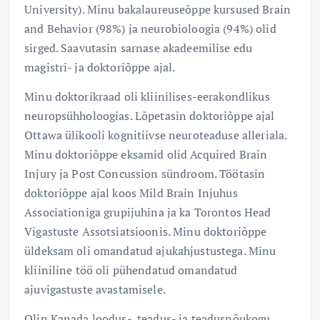
University). Minu bakalaureuseõppe kursused Brain
and Behavior (98%) ja neurobioloogia (94%) olid
sirged. Saavutasin sarnase akadeemilise edu
magistri- ja doktoriõppe ajal.
Minu doktorikraad oli kliinilises-eerakondlikus
neuropsühholoogias. Lõpetasin doktoriõppe ajal
Ottawa ülikooli kognitiivse neuroteaduse alleriala.
Minu doktoriõppe eksamid olid Acquired Brain
Injury ja Post Concussion sündroom. Töötasin
doktoriõppe ajal koos Mild Brain Injuhus
Associationiga grupijuhina ja ka Torontos Head
Vigastuste Assotsiatsioonis. Minu doktoriõppe
üldeksam oli omandatud ajukahjustustega. Minu
kliiniline töö oli pühendatud omandatud
ajuvigastuste avastamisele.
Olin Kanada loodus-, teadus- ja teadusnõukogu