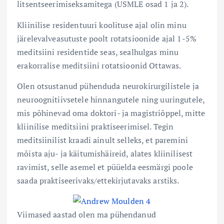
litsentseerimiseksamitega (USMLE osad 1 ja 2).
Kliinilise residentuuri koolituse ajal olin minu
järelevalveasutuste poolt rotatsioonide ajal 1-5%
meditsiini residentide seas, sealhulgas minu
erakorralise meditsiini rotatsioonid Ottawas.
Olen otsustanud pühenduda neurokirurgilistele ja
neuroognitiivsetele hinnangutele ning uuringutele,
mis põhinevad oma doktori- ja magistriõppel, mitte
kliinilise meditsiini praktiseerimisel. Tegin
meditsiinilist kraadi ainult selleks, et paremini
mõista aju- ja käitumishäireid, alates kliinilisest
ravimist, selle asemel et püüelda eesmärgi poole
saada praktiseerivaks/ettekirjutavaks arstiks.
Viimased aastad olen ma pühendanud