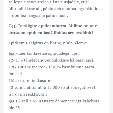
sellesse sisenevatele välistele asjadele, eriti
ülitundlikkuse all, põhjustab neuroarenguhäireid ja
kroonilisi haigusi ja palju muud.
7.))) Te räägite epideemiatest. Milline on teie
arusaam epideemiast? Kuidas see avaldub?
Epideemia selgitus on lihtne, nüüd näeme:
Iga kuues konkreetse õpipuudega laps.
12-15% tähelepanupuudulikkuse häirega lapsi.
1 87 autismispekter / 1700% kasv kümne aasta
jooksul.
1% äkksurm imikusurm
40 surmajuhtumit ja 15 000 sisulist negatiivset
Gardasili reaktsiooni
Iga 15-st üle 65-aastaste dementne; iga kaheksas
üle 85