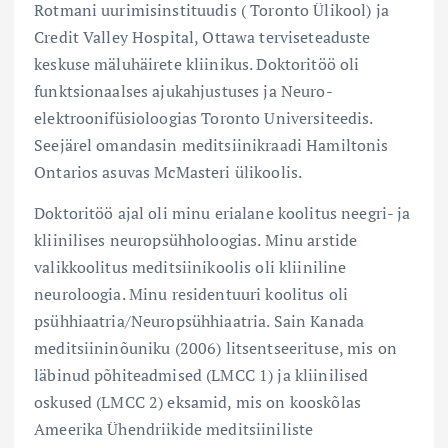
Rotmani uurimisinstituudis ( Toronto Ülikool) ja
Credit Valley Hospital, Ottawa terviseteaduste
keskuse mäluhäirete kliinikus. Doktoritöö oli
funktsionaalses ajukahjustuses ja Neuro-
elektroonifüsioloogias Toronto Universiteedis.
Seejärel omandasin meditsiinikraadi Hamiltonis
Ontarios asuvas McMasteri ülikoolis.
Doktoritöö ajal oli minu erialane koolitus neegri- ja
kliinilises neuropsühholoogias. Minu arstide
valikkoolitus meditsiinikoolis oli kliiniline
neuroloogia. Minu residentuuri koolitus oli
psühhiaatria/Neuropsühhiaatria. Sain Kanada
meditsiininõuniku (2006) litsentseerituse, mis on
läbinud põhiteadmised (LMCC 1) ja kliinilised
oskused (LMCC 2) eksamid, mis on kooskõlas
Ameerika Ühendriikide meditsiiniliste