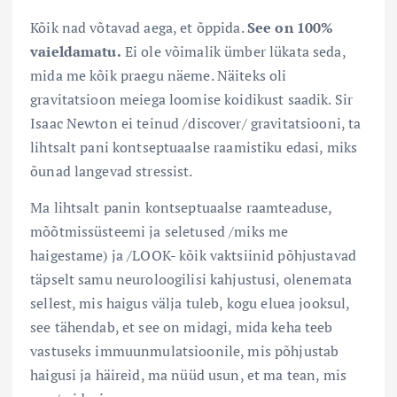
Kõik nad võtavad aega, et õppida.
See on 100%
vaieldamatu.
Ei ole võimalik ümber lükata seda,
mida me kõik praegu näeme. Näiteks oli
gravitatsioon meiega loomise koidikust saadik. Sir
Isaac Newton ei teinud /discover/ gravitatsiooni, ta
lihtsalt pani kontseptuaalse raamistiku edasi, miks
õunad langevad stressist.
Ma lihtsalt panin kontseptuaalse raamteaduse,
mõõtmissüsteemi ja seletused /miks me
haigestame) ja /LOOK- kõik vaktsiinid põhjustavad
täpselt samu neuroloogilisi kahjustusi, olenemata
sellest, mis haigus välja tuleb, kogu eluea jooksul,
see tähendab, et see on midagi, mida keha teeb
vastuseks immuunmulatsioonile, mis põhjustab
haigusi ja häireid, ma nüüd usun, et ma tean, mis