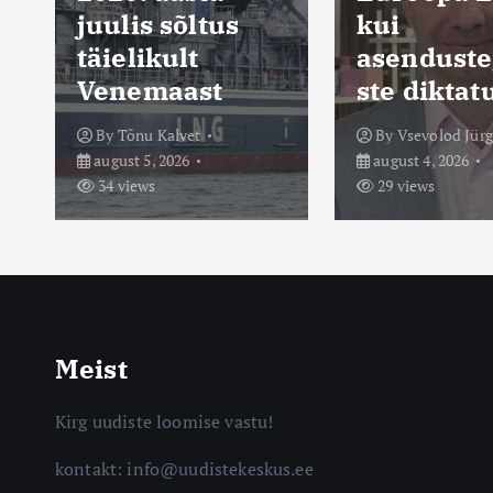
kui
vaktsiinit
asendustegevu
ste liistul
ste diktatuur
tõmbama
By
Vsevolod Jürgenson
By
Mario Maripu
august 4, 2026
august 3, 2026
29 views
60 views
Meist
Kirg uudiste loomise vastu!
kontakt: info@uudistekeskus.ee