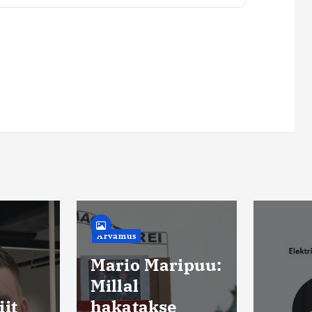
Uudised
Kaits
küsit
ipuu:
enam
poola
e
kaits