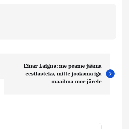
Einar Laigna: me peame jääma
eestlasteks, mitte jooksma iga
maailma moe järele