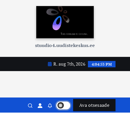
stuudio4.uudistekeskus.ee
R. aug 7th, 2026
4:04:54 PM
Ava otsesaade