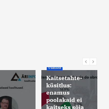
Uudised
Kuum ilm
etahte-
sundis
lus:
Sloveenia
us
suurimat
kaid ei
elektrijaama
eks sõja
vähendama