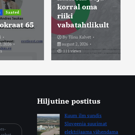
al oma
energiatootmis
t viiendiku
ahtlikult
võrra
u Kalvet
By
Tõnu Kalvet
, 2026
august 6, 2026
ews
30 views
Hiljutine postitus
Kuum ilm sundis
Sloveenia suurimat
mes-
elektrijaama vähendama
-robot-