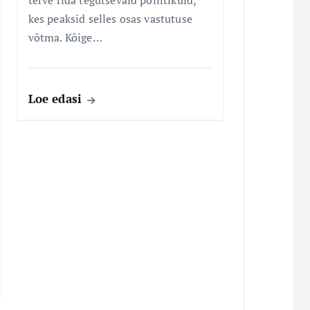
terve rida tegutsevaid poliitikuid,
kes peaksid selles osas vastutuse
võtma. Kõige…
Loe edasi