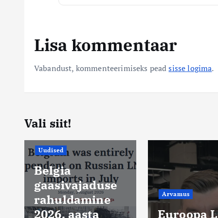
Lisa kommentaar
Vabandust, kommenteerimiseks pead
sisse logima
.
Vali siit!
Arvamus
Mario Mar
Arvamus
Millal
Euroopa Liit
hakataks