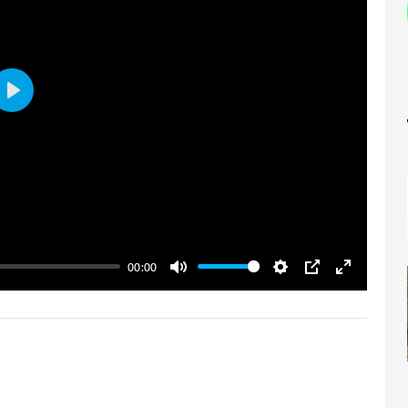
Play
00:00
Mute
Settings
PIP
Enter ful