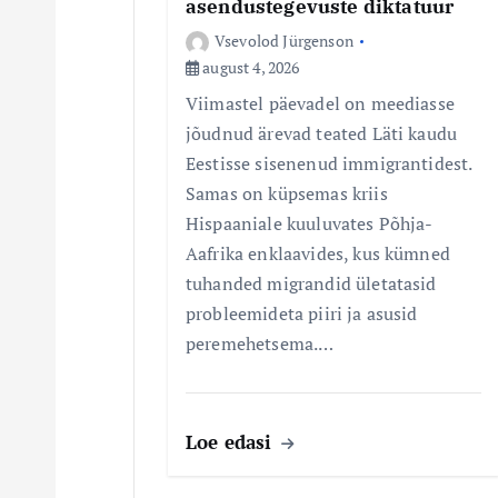
asendustegevuste diktatuur
Vsevolod Jürgenson
august 4, 2026
Viimastel päevadel on meediasse
jõudnud ärevad teated Läti kaudu
Eestisse sisenenud immigrantidest.
Samas on küpsemas kriis
Hispaaniale kuuluvates Põhja-
Aafrika enklaavides, kus kümned
tuhanded migrandid ületatasid
probleemideta piiri ja asusid
peremehetsema.…
Loe edasi