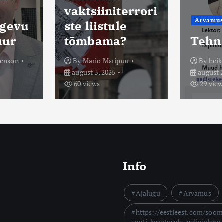
errori
korr
Arvamus
Saated
e
riiki
?
Tehnokraat 65
vabat
u
By
heiki
By
Tõn
august 2, 2026
august 2
29 views
111 vi
Info
Ajalugu
Arvamus
https://eestieest.com/soo
voeti-kasutusele-neljajalgne