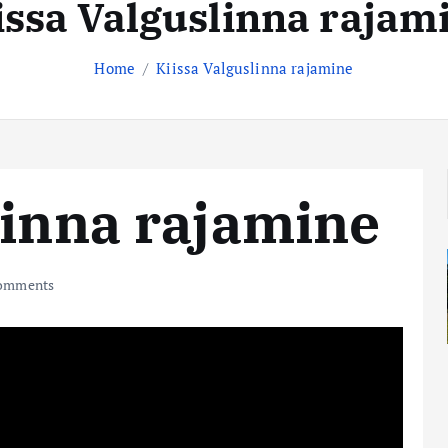
issa Valguslinna rajam
Home
Kiissa Valguslinna rajamine
linna rajamine
omments