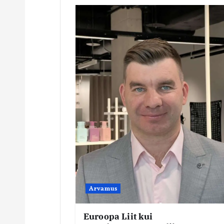
e
e
r
i
m
i
n
Arvamus
e
Euroopa Liit kui