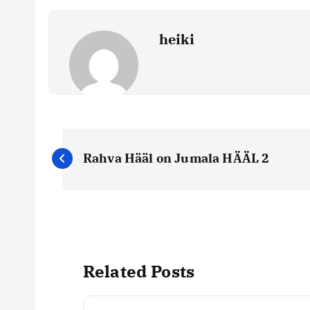
heiki
N
Rahva Hääl on Jumala HÄÄL 2
a
v
i
Related Posts
g