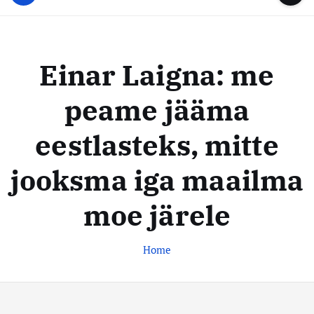
u
...
t
u
o
d
c
i
o
Einar Laigna: me
s
n
t
t
peame jääma
e
e
n
k
eestlasteks, mitte
t
e
s
jooksma iga maailma
k
moe järele
u
s
Home