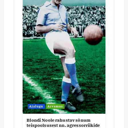
r
i
m
i
n
e
Ajalugu
Arvamus
Blondi Noole rahustav sõnum
teispoolsusest nn. agressorriikide