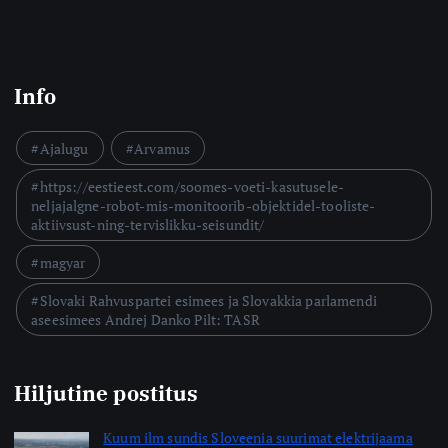
Info
Ajalugu
Arvamus
https://eestieest.com/soomes-voeti-kasutusele-
neljajalgne-robot-mis-monitoorib-objektidel-tooliste-
aktiivsust-ning-tervislikku-seisundit/
magyar
Slovaki Rahvuspartei esimees ja Slovakkia parlamendi
aseesimees Andrej Danko Pilt: TASR
Hiljutine postitus
Kuum ilm sundis Sloveenia suurimat elektrijaama