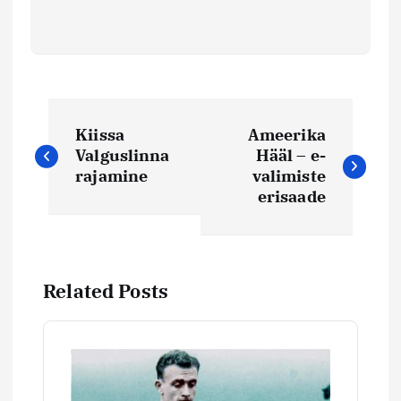
N
Kiissa
Ameerika
a
Valguslinna
Hääl – e-
rajamine
valimiste
v
erisaade
i
g
Related Posts
e
e