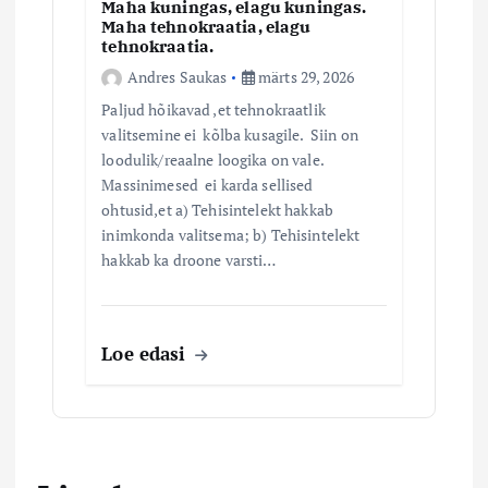
Maha kuningas, elagu kuningas.
Maha tehnokraatia, elagu
tehnokraatia.
Andres Saukas
märts 29, 2026
Paljud hõikavad ,et tehnokraatlik
valitsemine ei kõlba kusagile. Siin on
loodulik/reaalne loogika on vale.
Massinimesed ei karda sellised
ohtusid,et a) Tehisintelekt hakkab
inimkonda valitsema; b) Tehisintelekt
hakkab ka droone varsti…
Loe edasi