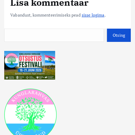
Lisa kommentaar
Vabandust, kommenteerimiseks pead
sisse logima
.
O
Otsing
t
s
i