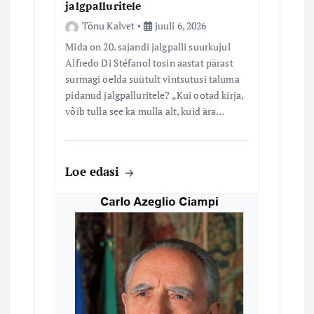
jalgpalluritele
Tõnu Kalvet
juuli 6, 2026
Mida on 20. sajandi jalgpalli suurkujul
Alfredo Di Stéfanol tosin aastat pärast
surmagi öelda süütult vintsutusi taluma
pidanud jalgpalluritele? „Kui ootad kirja,
võib tulla see ka mulla alt, kuid ära…
Loe edasi