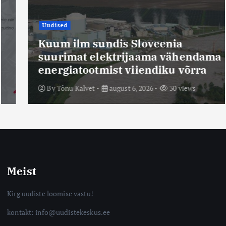
Uudised
Kuum ilm sundis Sloveenia
suurimat elektrijaama vähendama
energiatootmist viiendiku võrra
By
Tõnu Kalvet
august 6, 2026
30 views
Meist
Kirg uudiste loomise vastu!
kontakt: info@uudistekeskus.ee