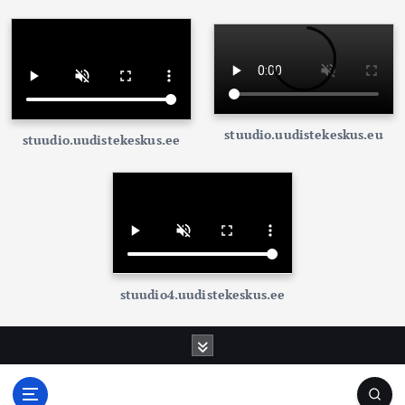
stuudio.uudistekeskus.eu
stuudio.uudistekeskus.ee
stuudio4.uudistekeskus.ee
S
k
i
p