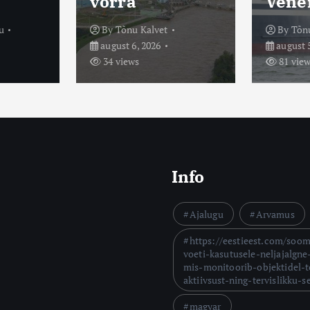
võrra
Vene
u
By
Tõnu Kalvet
By
Tõn
august 6, 2026
august 5
34 views
81 vie
Info
Ajalugu
Arvamus
https://eestieest.com/soo
voeti-kasutusele-neljajalgne
mis-monitoorib-objektidel-t
aktiivsust-ning-tervislikku-s
magyar