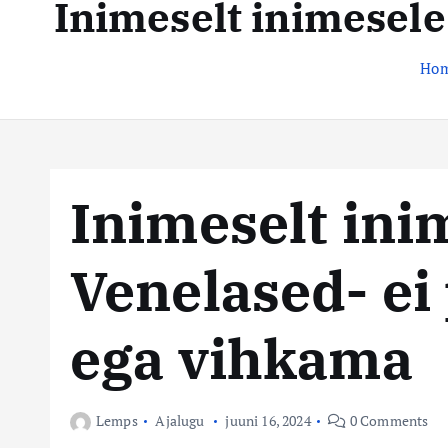
Inimeselt inimesele
t
s
e
n
t
Ho
t
e
k
e
Inimeselt ini
s
Venelased- ei
k
u
ega vihkama
s
Lemps
Ajalugu
juuni 16, 2024
0 Comments