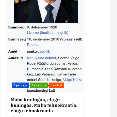
Ajalugu
Arvamus
Saated
Maha kuningas, elagu
kuningas. Maha tehnokraatia,
elagu tehnokraatia.