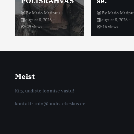
PÕLISRAHVAS
se.
By
Mario Maripuu
By
Mario Maripu
august 8, 2026
august 8, 2026
29 views
16 views
Meist
Kirg uudiste loomise vastu!
kontakt: info@uudistekeskus.ee