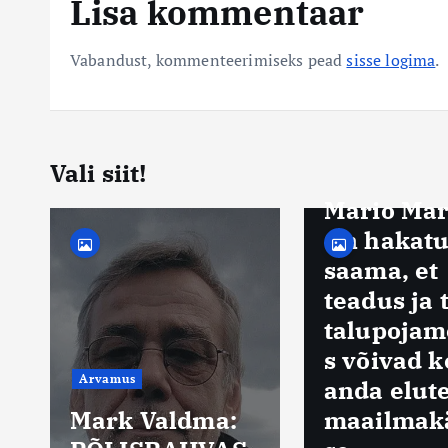
Lisa kommentaar
Vabandust, kommenteerimiseks pead
sisse logima
.
Vali siit!
Arvamus
Mario Mar
On hakatu
saama, et
teadus ja 
talupojam
s võivad k
Arvamus
anda elut
i
Mark Valdma:
maailmakä