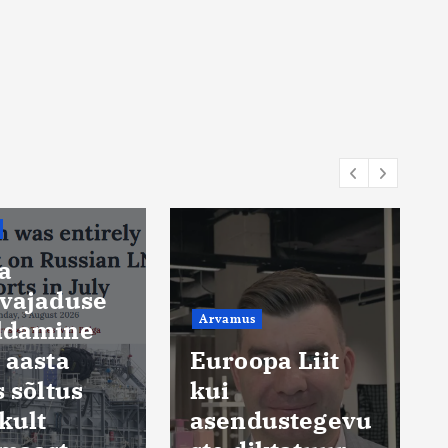
a
ivajaduse
Arvamus
ldamine
 aasta
Euroopa Liit
s sõltus
kui
ikult
asendustegevu