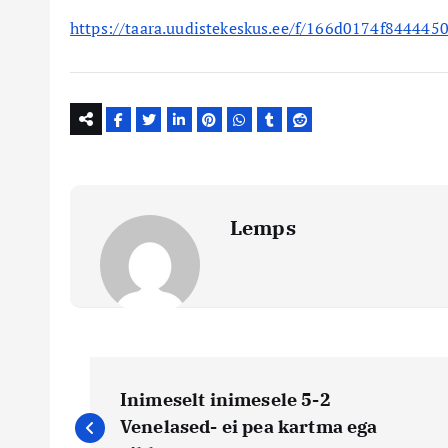
https://taara.uudistekeskus.ee/f/166d0174f844445
Lemps
N
Inimeselt inimesele 5-2
a
Venelased- ei pea kartma ega