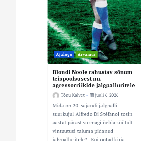
i
n
e
Ajalugu
Arvamus
Blondi Noole rahustav sõnum
teispoolsusest nn.
agressorriikide jalgpalluritele
Tõnu Kalvet
juuli 6, 2026
Mida on 20. sajandi jalgpalli
suurkujul Alfredo Di Stéfanol tosin
aastat pärast surmagi öelda süütult
vintsutusi taluma pidanud
jalgpalluritele? „Kui ootad kirja,