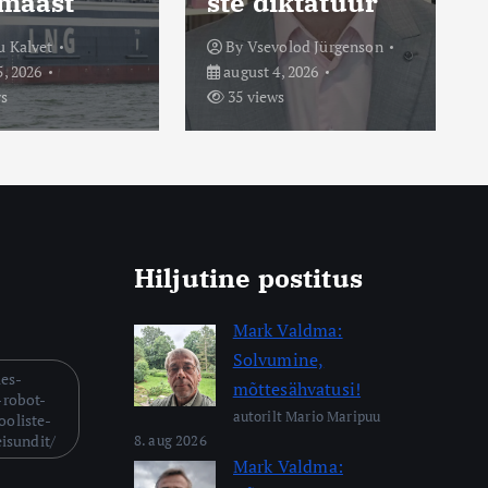
maast
ste diktatuur
u Kalvet
By
Vsevolod Jürgenson
, 2026
august 4, 2026
ws
35 views
Hiljutine postitus
Mark Valdma:
Solvumine,
mes-
mõttesähvatusi!
-robot-
autorilt Mario Maripuu
ooliste-
eisundit/
8. aug 2026
Mark Valdma: