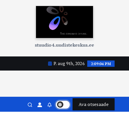
stuudio4.uudistekeskus.ee
P. aug 9th, 2026
2:09:05 PM
Ava otsesaade