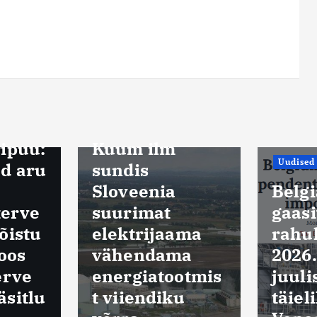
Uudised
ipuu:
Kuum ilm
Uudised
d aru
sundis
Sloveenia
Belgi
terve
suurimat
gaas
õistu
elektrijaama
rahu
oos
vähendama
2026.
erve
energiatootmis
juuli
sitlu
t viiendiku
täiel