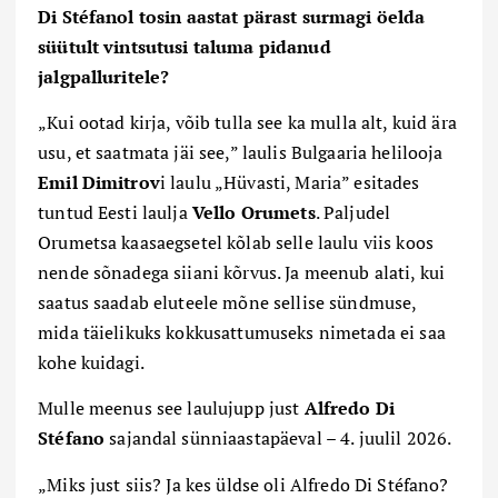
Di Stéfanol tosin aastat pärast surmagi öelda
süütult vintsutusi taluma pidanud
jalgpalluritele?
„Kui ootad kirja, võib tulla see ka mulla alt, kuid ära
usu, et saatmata jäi see,” laulis Bulgaaria helilooja
Emil Dimitrov
i laulu „Hüvasti, Maria” esitades
tuntud Eesti laulja
Vello Orumets
. Paljudel
Orumetsa kaasaegsetel kõlab selle laulu viis koos
nende sõnadega siiani kõrvus. Ja meenub alati, kui
saatus saadab eluteele mõne sellise sündmuse,
mida täielikuks kokkusattumuseks nimetada ei saa
kohe kuidagi.
Mulle meenus see laulujupp just
Alfredo Di
Stéfano
sajandal sünniaastapäeval – 4. juulil 2026.
„Miks just siis? Ja kes üldse oli Alfredo Di Stéfano?