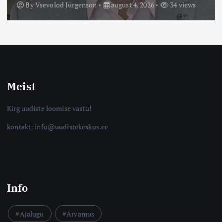
By
Vsevolod Jürgenson
august 4, 2026
34 views
Meist
Kirg uudiste loomise vastu!
kontakt: info@uudistekeskus.ee
Info
Ajalugu
Arvamus