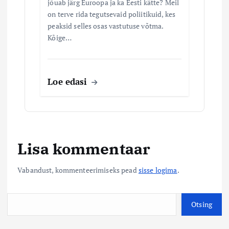
jõuab järg Euroopa ja ka Eesti kätte? Meil
on terve rida tegutsevaid poliitikuid, kes
peaksid selles osas vastutuse võtma.
Kõige…
Loe edasi
Lisa kommentaar
Vabandust, kommenteerimiseks pead
sisse logima
.
O
Otsing
t
s