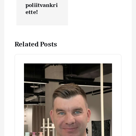
poliitvankri
e
ette!
r
i
Related Posts
m
i
n
e