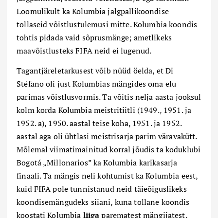
Loomulikult ka Kolumbia jalgpallikoondise
tollaseid võistlustulemusi mitte. Kolumbia koondis
tohtis pidada vaid sõprusmänge; ametlikeks
maavõistlusteks FIFA neid ei lugenud.
Tagantjäreletarkusest võib nüüd öelda, et Di
Stéfano oli just Kolumbias mängides oma elu
parimas võistlusvormis. Ta võitis nelja aasta jooksul
kolm korda Kolumbia meistritiitli (1949., 1951. ja
1952. a), 1950. aastal teise koha, 1951. ja 1952.
aastal aga oli ühtlasi meistrisarja parim väravakütt.
Mõlemal viimatimainitud korral jõudis ta koduklubi
Bogotá „Millonarios” ka Kolumbia karikasarja
finaali. Ta mängis neli kohtumist ka Kolumbia eest,
kuid FIFA pole tunnistanud neid täieõiguslikeks
koondisemängudeks siiani, kuna tollane koondis
koostati Kolumbia
liiga
parematest mängijatest,