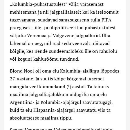
„Kolumbia-puhastustulest” välja varasemast
mehisemana ja nii jalgpallialaselt kui ka iseloomult
tugevamana, suudavad samasugusena tulla FIFA
praegusest, üle- ja ülipolitiseeritud puhastustulest
välja ka Venemaa ja Valgevene jalgpallurid. Üha
lähemal on aeg, mil nad seda veenvalt näitavad
kõigile, kes nende sundeemaloleku üle on rahulolu
või koguni kahjurõõmu tundnud.
Blond Nool oli oma elu Kolumbia-ajajärgu lõppedes
27-aastane. Ja suutis kõige kõrgemal tasemel
mängida veel kümmekond (!) aastat. Ta läinuks
maailma jalgpalliajalukku muidugi ka oma elu
Argentiina- ja Kolumbia-ajajärgul saavutatugagi,
kuid ta elu Hispaania-ajajärgul saavutatu viis ta
absoluutsesse maailma tippu.
Seega: Venemaa ega Valgevene jalgpallureil pole