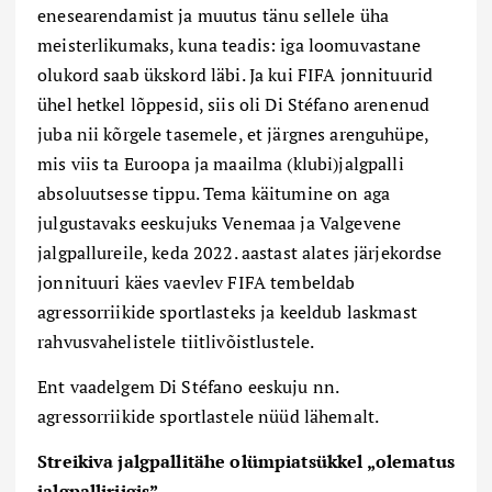
enesearendamist ja muutus tänu sellele üha
meisterlikumaks, kuna teadis: iga loomuvastane
olukord saab ükskord läbi. Ja kui FIFA jonnituurid
ühel hetkel lõppesid, siis oli Di Stéfano arenenud
juba nii kõrgele tasemele, et järgnes arenguhüpe,
mis viis ta Euroopa ja maailma (klubi)jalgpalli
absoluutsesse tippu. Tema käitumine on aga
julgustavaks eeskujuks Venemaa ja Valgevene
jalgpallureile, keda 2022. aastast alates järjekordse
jonnituuri käes vaevlev FIFA tembeldab
agressorriikide sportlasteks ja keeldub laskmast
rahvusvahelistele tiitlivõistlustele.
Ent vaadelgem Di Stéfano eeskuju nn.
agressorriikide sportlastele nüüd lähemalt.
Streikiva jalgpallitähe olümpiatsükkel „olematus
jalgpalliriigis”