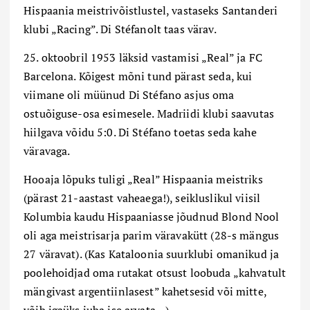
Hispaania meistrivõistlustel, vastaseks Santanderi
klubi „Racing”. Di Stéfanolt taas värav.
25. oktoobril 1953 läksid vastamisi „Real” ja FC
Barcelona. Kõigest mõni tund pärast seda, kui
viimane oli müünud Di Stéfano asjus oma
ostuõiguse-osa esimesele. Madriidi klubi saavutas
hiilgava võidu 5:0. Di Stéfano toetas seda kahe
väravaga.
Hooaja lõpuks tuligi „Real” Hispaania meistriks
(pärast 21-aastast vaheaega!), seikluslikul viisil
Kolumbia kaudu Hispaaniasse jõudnud Blond Nool
oli aga meistrisarja parim väravakütt (28-s mängus
27 väravat). (Kas Kataloonia suurklubi omanikud ja
poolehoidjad oma rutakat otsust loobuda „kahvatult
mängivast argentiinlasest” kahetsesid või mitte,