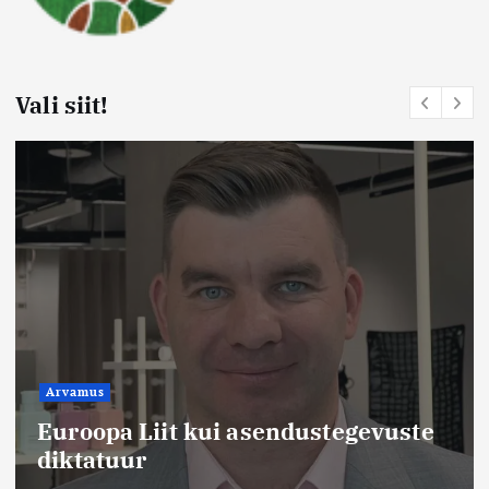
Vali siit!
Arvamus
Euroopa Liit kui asendustegevuste
diktatuur