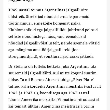
1949. aastal toimus Argentiinas jalgpallurite
üldstreik. Streikijad nõudsid endale paremaid
töötingimusi, ennekõike kõrgemat palka.
Klubiomanikud ega jalgpalliliidu juhtkond polnud
selliste nõudmistega nõus, vaid eemaldasid
nõudjad jalgpallivõistlustelt, nende asemele võtsid
aga mängima amatöörjalgpallureid (loe:
streigimurdjaid), et võistlussarjad saaks jätkuda.
Di Stéfano oli tolleks hetkeks juba Argentiina üks
suuremaid jalgpallitähti. Kui mitte koguni suurim
üldse. Ta oli Buenos Airese klubiga „River Plate”
tulnud kahekordseks Argentiina meistriks (vastavalt
1945. ja 1947. a.), koondisega aga 1947. aastal
Lõuna-Ameerika meistriks. Viimatimainitud aastal
sai temast ühtlasi Argentiina meistrisarja parim