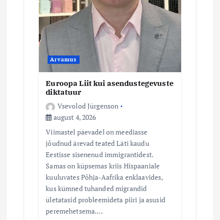
Arvamus
Euroopa Liit kui asendustegevuste
diktatuur
Vsevolod Jürgenson
august 4, 2026
Viimastel päevadel on meediasse
jõudnud ärevad teated Läti kaudu
Eestisse sisenenud immigrantidest.
Samas on küpsemas kriis Hispaaniale
kuuluvates Põhja-Aafrika enklaavides,
kus kümned tuhanded migrandid
ületatasid probleemideta piiri ja asusid
peremehetsema.…