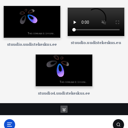
stuudio.uudistekeskus.eu
stuudio.uudistekeskus.ee
stuudio4.uudistekeskus.ee
S
k
i
p