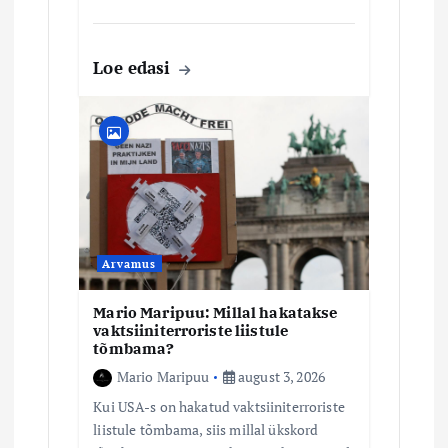
Loe edasi
Arvamus
Mario Maripuu: Millal hakatakse
vaktsiiniterroriste liistule
tõmbama?
Mario Maripuu
august 3, 2026
Kui USA-s on hakatud vaktsiiniterroriste
liistule tõmbama, siis millal ükskord