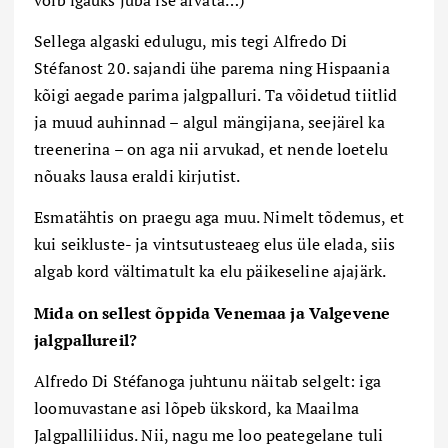
võib igaüks juba ise arvata…)
Sellega algaski edulugu, mis tegi Alfredo Di
Stéfanost 20. sajandi ühe parema ning Hispaania
kõigi aegade parima jalgpalluri. Ta võidetud tiitlid
ja muud auhinnad – algul mängijana, seejärel ka
treenerina – on aga nii arvukad, et nende loetelu
nõuaks lausa eraldi kirjutist.
Esmatähtis on praegu aga muu. Nimelt tõdemus, et
kui seikluste- ja vintsutusteaeg elus üle elada, siis
algab kord vältimatult ka elu päikeseline ajajärk.
Mida on sellest õppida Venemaa ja Valgevene
jalgpallureil?
Alfredo Di Stéfanoga juhtunu näitab selgelt: iga
loomuvastane asi lõpeb ükskord, ka Maailma
Jalgpalliliidus. Nii, nagu me loo peategelane tuli