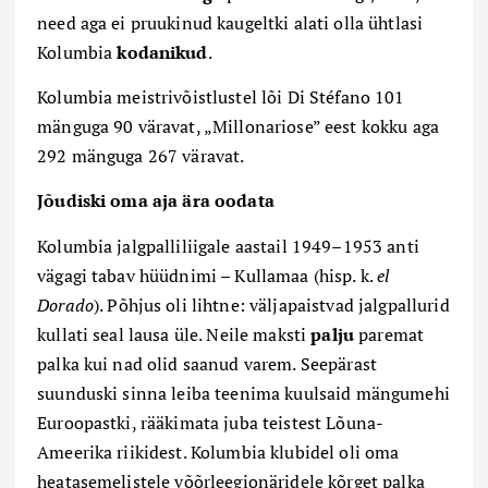
need aga ei pruukinud kaugeltki alati olla ühtlasi
Kolumbia
kodanikud
.
Kolumbia meistrivõistlustel lõi Di Stéfano 101
mänguga 90 väravat, „Millonariose” eest kokku aga
292 mänguga 267 väravat.
Jõudiski oma aja ära oodata
Kolumbia jalgpalliliigale aastail 1949–1953 anti
vägagi tabav hüüdnimi – Kullamaa (hisp. k.
e
l
Dorado
). Põhjus oli lihtne: väljapaistvad jalgpallurid
kullati seal lausa üle. Neile maksti
palju
paremat
palka kui nad olid saanud varem. Seepärast
suunduski sinna leiba teenima kuulsaid mängumehi
Euroopastki, rääkimata juba teistest Lõuna-
Ameerika riikidest. Kolumbia klubidel oli oma
heatasemelistele võõrleegionäridele kõrget palka