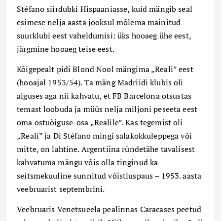
Stéfano siirdubki Hispaaniasse, kuid mängib seal
esimese nelja aasta jooksul mõlema mainitud
suurklubi eest vaheldumisi: üks hooaeg ühe eest,
järgmine hooaeg teise eest.
Kõigepealt pidi Blond Nool mängima „Reali” eest
(hooajal 1953/54). Ta mäng Madriidi klubis oli
alguses aga nii kahvatu, et FB Barcelona otsustas
temast loobuda ja müüs nelja miljoni peseeta eest
oma ostuõiguse-osa „Realile”. Kas tegemist oli
„Reali” ja Di Stéfano mingi salakokkuleppega või
mitte, on lahtine. Argentiina ründetähe tavalisest
kahvatuma mängu võis olla tinginud ka
seitsmekuuline sunnitud võistluspaus – 1953. aasta
veebruarist septembrini.
Veebruaris Venetsueela pealinnas Caracases peetud