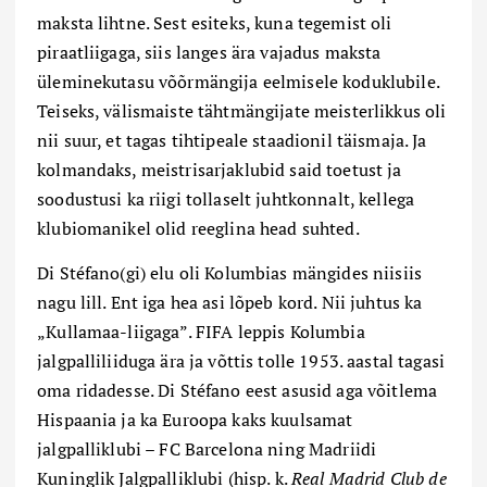
maksta lihtne. Sest esiteks, kuna tegemist oli
piraatliigaga, siis langes ära vajadus maksta
üleminekutasu võõrmängija eelmisele koduklubile.
Teiseks, välismaiste tähtmängijate meisterlikkus oli
nii suur, et tagas tihtipeale staadionil täismaja. Ja
kolmandaks, meistrisarjaklubid said toetust ja
soodustusi ka riigi tollaselt juhtkonnalt, kellega
klubiomanikel olid reeglina head suhted.
Di Stéfano(gi) elu oli Kolumbias mängides niisiis
nagu lill. Ent iga hea asi lõpeb kord. Nii juhtus ka
„Kullamaa-liigaga”. FIFA leppis Kolumbia
jalgpalliliiduga ära ja võttis tolle 1953. aastal tagasi
oma ridadesse. Di Stéfano eest asusid aga võitlema
Hispaania ja ka Euroopa kaks kuulsamat
jalgpalliklubi – F
C
Barcelona ning Madri
i
di
Kuninglik Jalgpalliklubi (hisp. k.
Real Madrid Club de