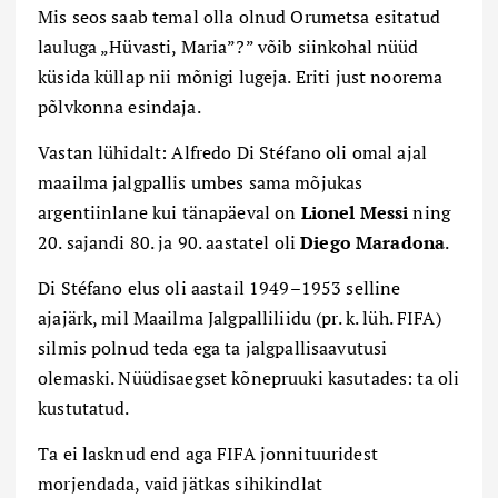
Mis seos saab temal olla olnud Orumetsa esitatud
lauluga „Hüvasti, Maria”?” võib siinkohal nüüd
küsida küllap nii mõnigi lugeja. Eriti just noorema
põlvkonna esindaja.
Vastan lühidalt: Alfredo Di Stéfano oli omal ajal
maailma jalgpallis umbes sama mõjukas
argentiinlane kui tänapäeval on
Lionel Messi
ning
20. sajandi 80. ja 90. aastatel oli
Diego Maradona
.
Di Stéfano elus oli aastail 1949–1953 selline
ajajärk, mil Maailma Jalgpalliliidu (pr. k. lüh. FIFA)
silmis polnud teda ega ta jalgpallisaavutusi
olemaski. Nüüdisaegset kõnepruuki kasutades: ta oli
kustutatud.
Ta ei lasknud end aga FIFA jonnituuridest
morjendada, vaid jätkas sihikindlat