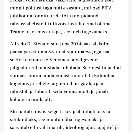
mingit põhjust taga nutta aastaid, mil nad FIFA
juhtkonna jonnituuride tõttu on pidanud
rahvusvahelistelt tiitlivõistlustelt eemal olema.
Teame ju, et mis ei tapa, see teeb tugevamaks.
Alfredo Di Stéfano suri juba 2014. aastal, kolm
päeva pärast oma 88-ndat sünnipäeva, ega saa
seetõttu enam ise Venemaa ja Valgevene
jalgpallureid rahustada-lohutada. See-eest ta jäetud
võimas sõnum, mida endast kujutab ta Kolumbia-
kogemus ja sellele järgnenud hiilgav karjäär,
rahustab ja lohutab seda võimsamalt. Ja jõuab
kohale ka mulla alt.
Elu näitab niisiis selgelt: kes jääb rahulikuks ja
sihikindlaks, see muutub üha tugevamaks ja
saavutab edu vältimatult, ideoloogiajura ajajatel ja