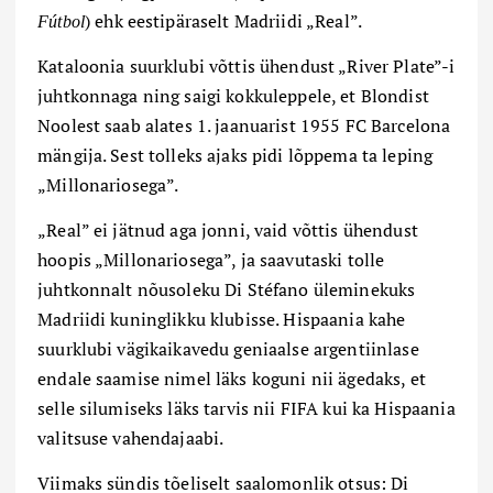
) ehk eestipäraselt Madr
i
idi „Real”.
Fútbol
Kataloonia suurklubi võttis ühendust „River Plate”-i
juhtkonnaga ning saigi kokkuleppele, et Blondist
Noolest saab alates 1. jaanuarist 1955 FC Barcelona
mängija. Sest tolleks ajaks pidi lõppema ta leping
„Millonariosega”.
„Real” ei jätnud aga jonni, vaid võttis ühendust
hoopis „Millonariosega”, ja saavutaski tolle
juhtkonnalt nõusoleku Di Stéfano üleminekuks
Madriidi kuninglikku klubisse. Hispaania kahe
suurklubi vägikaikavedu geniaalse argentiinlase
endale saamise nimel läks koguni nii ägedaks, et
selle silumiseks läks tarvis nii FIFA kui ka Hispaania
valitsuse vahendajaabi.
Viimaks sündis tõeliselt saalomonlik otsus: Di