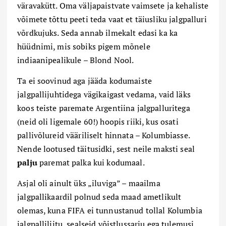
väravakütt. Oma väljapaistvate vaimsete ja kehaliste
võimete tõttu peeti teda vaat et täiusliku jalgpalluri
võrdkujuks. Seda annab ilmekalt edasi ka ka
hüüdnimi, mis sobiks pigem mõnele
indiaanipealikule – Blond Nool.
Ta ei soovinud aga jääda kodumaiste
jalgpallijuhtidega vägikaigast vedama, vaid läks
koos teiste paremate Argentiina jalgpalluritega
(neid oli ligemale 60!) hoopis riiki, kus osati
pallivõlureid vääriliselt hinnata – Kolumbiasse.
Nende lootused täitusidki, sest neile maksti seal
palju
paremat palka kui kodumaal.
Asjal oli ainult üks „iluviga” – maailma
jalgpallikaardil polnud seda maad ametlikult
olemas, kuna FIFA ei tunnustanud tollal Kolumbia
jalgpalliliitu, sealseid võistlussarju ega tulemusi.