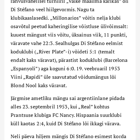
rahvusvahelisel turniiril „Väike maailma karikas” oli
Di Stéfano veel hiilgevormis. Nagu ta
klubikaaslasedki. „Millonarios” võitis nelja klubi
osavõtul peetud kaheringilise võistluse ülivõimsalt:
kuuest mängust viis võitu, üksainus viik, 11 punkti,
väravate vahe 22:3. Sealhulgas Di Stéfano eelmist
koduklubi („River Plate”-i) võideti 5:1 (temalt
endalt kaks väravat), pärastist koduklubi (Barcelona
„Espanyoli”) aga koguni 6:0. 19. veebruaril 1953
Viini „Rapidi” üle saavutatud võidumängus lõi
Blond Nool kaks väravat.
Järgmise ametliku mängu sai argentiinlane pidada
alles 23. septembril 1953, kui „Real” kohtus
Prantsuse klubiga FC Nancy. Hispaania suurklubi
küll kaotas 2:4, kuid Di Stéfano lõi ikkagi värava.
Neli päeva hiljem mängis Di Stéfano esimest korda