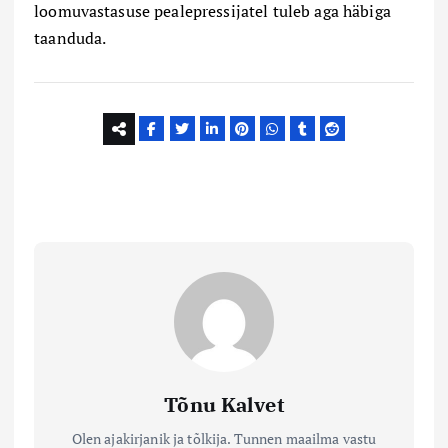
loomuvastasuse pealepressijatel tuleb aga häbiga
taanduda.
Tõnu Kalvet
Olen ajakirjanik ja tõlkija. Tunnen maailma vastu