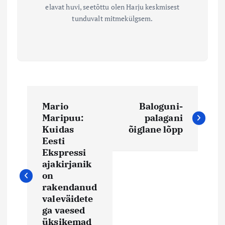
elavat huvi, seetõttu olen Harju keskmisest
tunduvalt mitmekülgsem.
N
Mario
Baloguni-
a
Maripuu:
palagani
Kuidas
õiglane lõpp
v
Eesti
Ekspressi
i
ajakirjanik
on
rakendanud
g
valeväidete
ga vaesed
e
üksikemad