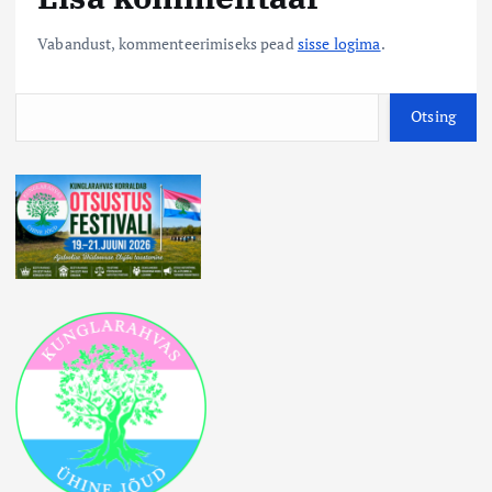
Vabandust, kommenteerimiseks pead
sisse logima
.
O
Otsing
t
s
i