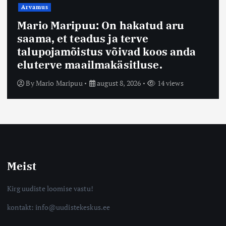
Arvamus
Mario Maripuu: On hakatud aru
saama, et teadus ja terve
talupojamõistus võivad koos anda
eluterve maailmakäsitluse.
By
Mario Maripuu
august 8, 2026
14 views
Meist
Kirg uudiste loomise vastu!
kontakt: info@uudistekeskus.ee