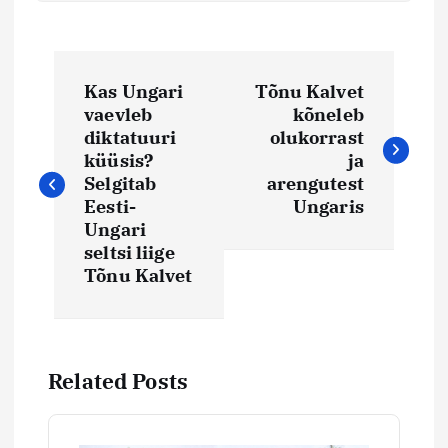
N
Kas Ungari
Tõnu Kalvet
a
vaevleb
kõneleb
diktatuuri
olukorrast
v
küüsis?
ja
Selgitab
arengutest
i
Eesti-
Ungaris
Ungari
seltsi liige
g
Tõnu Kalvet
e
e
Related Posts
r