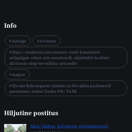
Info
Ajalugu
Arvamus
https://eestieest.com/soomes-voeti-kasutusele-
neljajalgne-robot-mis-monitoorib-objektidel-tooliste-
aktiivsust-ning-tervislikku-seisundit/
magyar
Slovaki Rahvuspartei esimees ja Slovakkia parlamendi
aseesimees Andrej Danko Pilt: TASR
Hiljutine postitus
Mark Valdma: Solvumine, mõttesähvatusi!