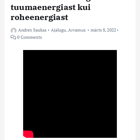
tuumaenergiast kui
roheenergiast
Andres Saukas
Ajalugu
,
Arvamus
märts 8, 2022
0 Comments