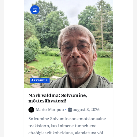
i
m
i
n
e
Arvamus
Mark Valdma: Solvumine,
mõttesähvatusi!
Mario Maripuu
august 8, 2026
Solvumine Solvumine on emotsionaalne
reaktsioon, kus inimene tunneb end
ebaõiglaselt kohelduna, alandatuna või