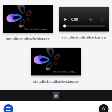
stuudio.uudistekeskus.eu
stuudio.uudistekeskus.ee
stuudio4.uudistekeskus.ee
S
k
i
p