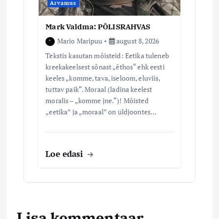
Arvamus
Mark Valdma: PÕLISRAHVAS
Mario Maripuu
august 8, 2026
Tekstis kasutan mõisteid: Eetika tuleneb
kreekakeelsest sõnast „ēthos“ ehk eesti
keeles „komme, tava, iseloom, eluviis,
tuttav paik“. Moraal (ladina keelest
moralis – „komme jne.“)! Mõisted
„eetika” ja „moraal” on üldjoontes…
Loe edasi
Lisa kommentaar