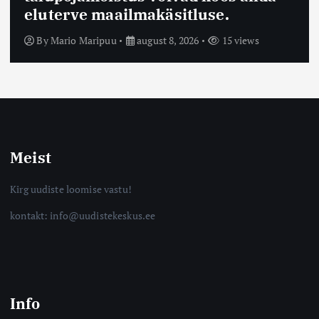
eluterve maailmakäsitluse.
By
Mario Maripuu
august 8, 2026
15 views
Meist
Kirg uudiste loomise vastu!
kontakt: info@uudistekeskus.ee
Info