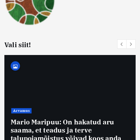
Vali siit!
Arvamus
Mario Maripuu: On hakatud aru
saama, et teadus ja terve
talupojamõistus võivad koos anda