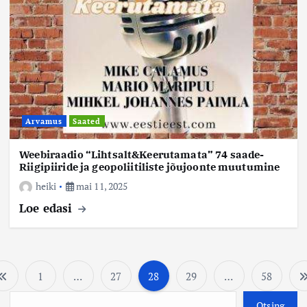
Arvamus
Saated
Weebiraadio “Lihtsalt&Keerutamata” 74 saade-
Riigipiiride ja geopoliitiliste jõujoonte muutumine
heiki
mai 11, 2025
Loe edasi
1
…
27
28
29
…
58
P
O
Otsing