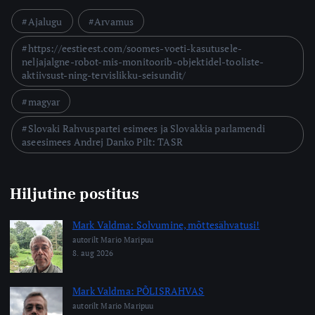
Ajalugu
Arvamus
https://eestieest.com/soomes-voeti-kasutusele-
neljajalgne-robot-mis-monitoorib-objektidel-tooliste-
aktiivsust-ning-tervislikku-seisundit/
magyar
Slovaki Rahvuspartei esimees ja Slovakkia parlamendi
aseesimees Andrej Danko Pilt: TASR
Hiljutine postitus
Mark Valdma: Solvumine, mõttesähvatusi!
autorilt Mario Maripuu
8. aug 2026
Mark Valdma: PÕLISRAHVAS
autorilt Mario Maripuu