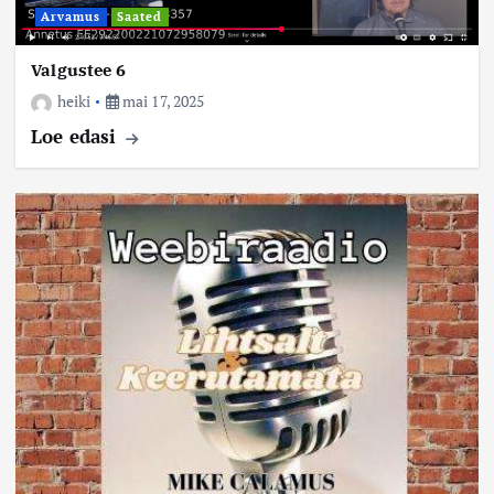
Arvamus
Saated
Valgustee 6
heiki
mai 17, 2025
Loe edasi