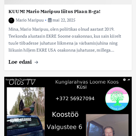
KUUM! Mario Maripuu liitus Plaan B-ga!
Mario Maripuu
mai 22, 2025
Mina, Mario Maripuu, olen poliitikas olnud aastast 2019.
Teekonda alustasin EKRE Soome osakonnas, kus sain kiirelt
tuule tiibadesse juhatuse liikmena ja värbamisjuhina ning
liikusin hiljem EKRE USA osakonna juhatusse, millega…
Loe edasi