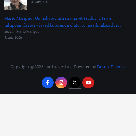
8. aug 2026
Mario Maripuu: On hakatud aru saama, et teadus ja terve
talupojamõistus võivad koos anda eluterve maailmakäsitluse.
autorilt Mario Maripuu
8. aug 2026
Copyright © 2026 uudistekeskus | Powered by
Desert Themes