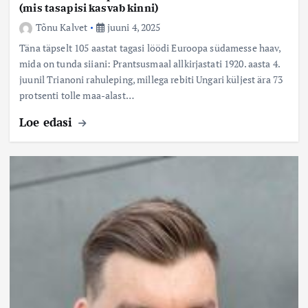
(mis tasapisi kasvab kinni)
Tõnu Kalvet
juuni 4, 2025
Täna täpselt 105 aastat tagasi löödi Euroopa südamesse haav,
mida on tunda siiani: Prantsusmaal allkirjastati 1920. aasta 4.
juunil Trianoni rahuleping, millega rebiti Ungari küljest ära 73
protsenti tolle maa-alast…
Loe edasi