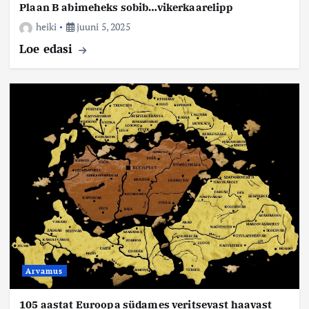
Plaan B abimeheks sobib…vikerkaarelipp
heiki
juuni 5, 2025
Loe edasi
Arvamus
105 aastat Euroopa südames veritsevast haavast