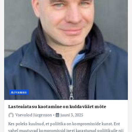
Arvamus
Lasteaiatasu kaotamine on kuldaväärt mõte
Vsevolod Jürgenson
juuni 3, 2025
Kes poleks kuulnud, et poliitika on kompromisside kunst. Ent
vahel muutuvad kompromissid isegi karastunud poliitikuile nii