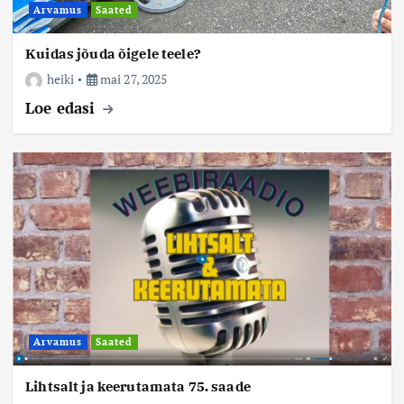
Arvamus
Saated
Kuidas jõuda õigele teele?
heiki
mai 27, 2025
Loe edasi
Arvamus
Saated
Lihtsalt ja keerutamata 75. saade