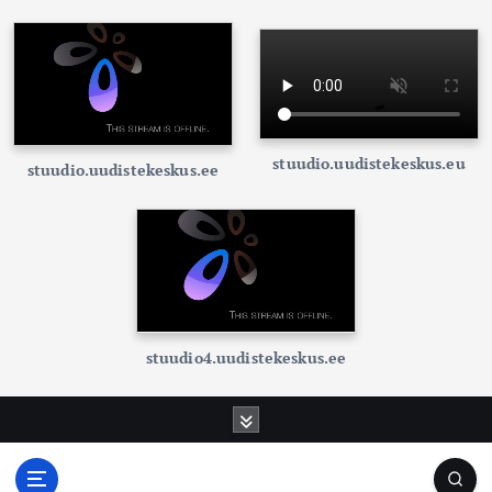
stuudio.uudistekeskus.eu
stuudio.uudistekeskus.ee
stuudio4.uudistekeskus.ee
S
k
i
p