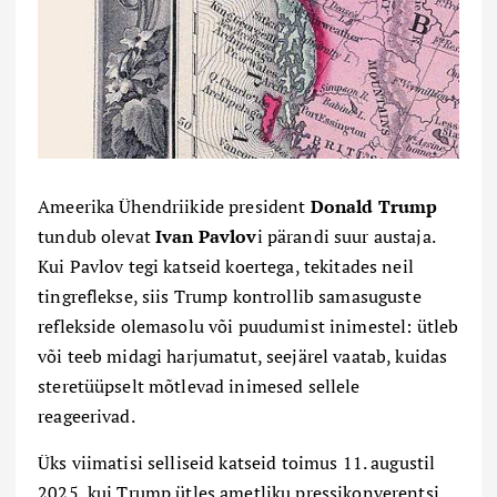
Ameerika Ühendriikide president
Donald Trump
tundub olevat
Ivan Pavlov
i pärandi suur austaja.
Kui Pavlov tegi katseid koertega, tekitades neil
tingreflekse, siis Trump kontrollib samasuguste
reflekside olemasolu või puudumist inimestel: ütleb
või teeb midagi harjumatut, seejärel vaatab, kuidas
steretüüpselt mõtlevad inimesed sellele
reageerivad.
Üks viimatisi selliseid katseid toimus 11. augustil
2025, kui Trump ütles ametliku pressikonverentsi