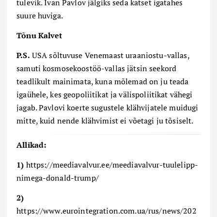
tulevik. Ivan Pavlov jälgiks seda katset igatahes
suure huviga.
Tõnu Kalvet
P.S.
USA sõltuvuse Venemaast uraaniostu-vallas,
samuti kosmosekoostöö-vallas jätsin seekord
teadlikult mainimata, kuna mõlemad on ju teada
igaühele, kes geopoliitikat ja välispoliitikat vähegi
jagab. Pavlovi koerte sugustele klähvijatele muidugi
mitte, kuid nende klähvimist ei võetagi ju tõsiselt.
Allikad:
1)
https://meediavalvur.ee/meediavalvur-tuulelipp-
nimega-donald-trump/
2)
https://www.eurointegration.com.ua/rus/news/202