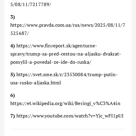
5/08/11/7217789/
3)
https://www.pravda.com.ua/rus/news/2025/08/11/7
525687/
4)
https://www.finreport.sk/agenturne-
spravy/trump-sa-pred-cestou-na-aljasku-dvakrat-
pomylil-a-povedal-ze-ide-do-ruska/
5)
https://svet.sme.sk/c/23530084/trump-putin-
usa-rusko-aljaska.html
6)
https://et.wikipedia.org/wiki/Beringi_v%C3%A4in
7)
https://www.youtube.com/watch?v=Yjc_wFI1pUI