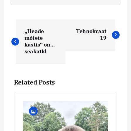
N
„Heade
Tehnokraat
a
mõtete
19
kastis“ on…
v
seakatk!
i
g
Related Posts
e
e
r