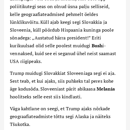
poliitikutegi seas on olnud üsna palju selliseid,
kelle geograafiateadmised pehmelt öeldes
lünklikuvõitu. Küll ajab keegi segi Slovakkia ja
Sloveenia, küll pöördub Hispaania kuninga poole
sõnadega: „Austatud härra president!” Eriti
kurikuulsad olid selle poolest muidugi
Bush
i-
vennaksed, kuid see ei seganud ühel neist saamast
USA riigipeaks.
Trump muidugi Slovakkiat Sloveeniaga segi ei aja.
Sest teab, et kui ajaks, siis puhkeks tal peres kohe
äge kodusõda. Sloveeniast pärit abikaasa
Melania
hoolitseks selle eest siis kindlasti.
Väga kahtlane on seegi, et Trump ajaks nõrkade
geograafiateadmiste tõttu segi Alaska ja näiteks
Tšukotka.