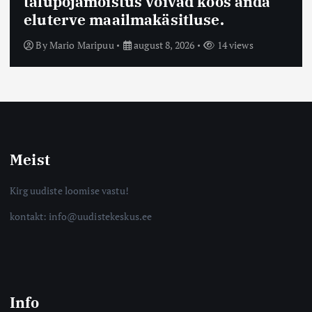
talupojamõistus võivad koos anda
eluterve maailmakäsitluse.
By
Mario Maripuu
august 8, 2026
14 views
Meist
Kirg uudiste loomise vastu!
kontakt: info@uudistekeskus.ee
Info