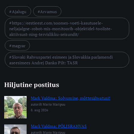
Ajalugu
Arvamus
https://eestieest.com/soomes-voeti-kasutusele-
neljajalgne-robot-mis-monitoorib-objektidel-tooliste-
aktiivsust-ning-tervislikku-seisundit/
magyar
Slovaki Rahvuspartei esimees ja Slovakkia parlamendi
aseesimees Andrej Danko Pilt: TASR
Hiljutine postitus
Mark Valdma: Solvumine, mõttesähvatusi!
autorilt Mario Maripuu
8. aug 2026
Mark Valdma: PÕLISRAHVAS
autorilt Mario Maripuu