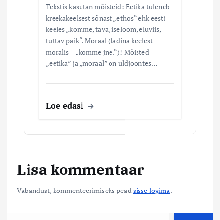
Tekstis kasutan mõisteid: Eetika tuleneb
kreekakeelsest sõnast „ēthos“ ehk eesti
keeles „komme, tava, iseloom, eluviis,
tuttav paik“. Moraal (ladina keelest
moralis – „komme jne.“)! Mõisted
„eetika” ja „moraal” on üldjoontes…
Loe edasi
Lisa kommentaar
Vabandust, kommenteerimiseks pead
sisse logima
.
O