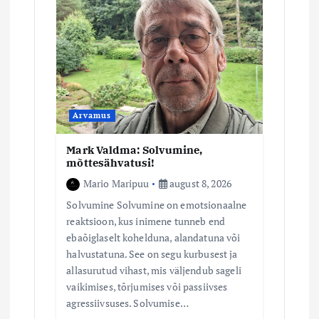
i
m
i
n
Arvamus
Mark Valdma: Solvumine,
e
mõttesähvatusi!
Mario Maripuu
august 8, 2026
Solvumine Solvumine on emotsionaalne
reaktsioon, kus inimene tunneb end
ebaõiglaselt kohelduna, alandatuna või
halvustatuna. See on segu kurbusest ja
allasurutud vihast, mis väljendub sageli
vaikimises, tõrjumises või passiivses
agressiivsuses. Solvumise…