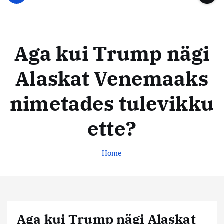
u
...
t
u
o
d
c
i
o
Aga kui Trump nägi
s
n
t
t
Alaskat Venemaaks
e
e
n
k
nimetades tulevikku
t
e
s
ette?
k
u
Home
s
Aga kui Trump nägi Alaskat