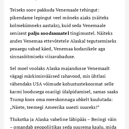
Teiseks soov pakkuda Venemaale tehingut:
pikendame lepingut veel mõneks ajaks (näiteks
kolmekümneks aastaks), kuid seda Venemaale
senisest
palju soodsamatel
tingimustel. Näiteks
andes Venemaa ettevõtetele Alaskal tegutsemiseks
peaaegu vabad käed, Venemaa kodanikele aga
sinnasõitmiseks viisavabaduse.
Sel moel voolaks Alaska majandusse Venemaalt
vägagi märkimisväärsed rahavood, mis ühtlasi
vähendaks USA võimude kohustustekoormat selle
karmi loodusega osariigi ülalpidamisel, samas saaks
Trump koos oma meeskonnaga uhkelt kuulutada:
„Näete, teemegi Ameerika uuesti suureks!”
Tšukotka ja Alaska vaheline läbipääs – Beringi väin
– omandab geopoliitikas seda suurema kaalu, mida