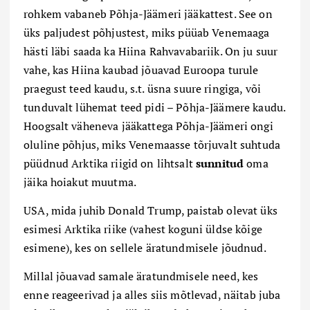
rohkem vabaneb Põhja-Jäämeri jääkattest. See on
üks paljudest põhjustest, miks püüab Venemaaga
hästi läbi saada ka Hiina Rahvavabariik. On ju suur
vahe, kas Hiina kaubad jõuavad Euroopa turule
praegust teed kaudu, s.t. üsna suure ringiga, või
tunduvalt lühemat teed pidi – Põhja-Jäämere kaudu.
Hoogsalt väheneva jääkattega Põhja-Jäämeri ongi
oluline põhjus, miks Venemaasse tõrjuvalt suhtuda
püüdnud Arktika riigid on lihtsalt
sunnitud
oma
jäika hoiakut muutma.
USA, mida juhib Donald Trump, paistab olevat üks
esimesi Arktika riike (vahest koguni üldse kõige
esimene), kes on sellele äratundmisele jõudnud.
Millal jõuavad samale äratundmisele need, kes
enne reageerivad ja alles siis mõtlevad, näitab juba