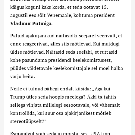
käigus koguni kaks korda, et teda ootavat 15.
augustil ees sõit Venemaale, kohtuma president
Vladimir Putin
iga.
Paljud ajakirjanikud näitasidki seejärel veenvalt, et
enne reageerivad, alles siis mõtlevad. Kui muidugi
üldse mõtlevad. Näitasid seda seeläbi, et ruttasid
kohe pasundama presidendi keelekomistusest,
püüdes väidetavale keelekomistajale sel moel halba
varju heita.
Neile ei tulnud pähegi endalt küsida: „Aga kui
Trump ütles seda hoopis meelega? Äkki ta tahtis
sellega vihjata millelegi eesootavale, või vähemalt
kontrollida, kui suur osa ajakirjanikest mõtleb
stereotüüpselt?”
Esmapilgul võib seda ju mõista, sest USA tipp-