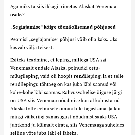
Aga miks ta siis ikkagi nimetas Alaskat Venemaa
osaks?
„
Segiajamise” kõige tõenäolisemad põhjused
Peamisi „segiajamise” põhjusi võib olla kaks. Üks
kasvab välja teisest.
Esiteks teadmine, et leping, millega USA sai
Venemaalt endale Alaska, polnudki ostu-
müügileping, vaid oli hoopis
rendi
leping, ja et selle
rendilepingu tähtaeg on kas juba läbi saanud või
kohe-kohe läbi saamas. Rahvusvahelise õiguse järgi
on USA siis Venemaa nõudmise korral kohustatud
Alaska tolle eelmisele omanikule tagastama. Ja kui
mingi väikeriigi samasugust nõudmist saaks USA
juhtkond ju külmalt eirata, siis Venemaaga suheldes
selline võte juba läbi ei läheks.