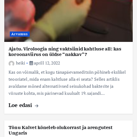
Arvamus
Ajatu. Viroloogia ning vaktsiinid kahtluse all: kas
koroonaviirus on üldse “nakkav”?
heiki
aprill 12, 2022
Kas on võimalik, et kogu tänapäevameditsiin põhineb ekslikel
teooriatel, mida enam kahtluse alla ei seata? Selles artiklis
avaldame mõned alternatiivsed seisukohad bakterite ja
viiruste kohta, mis pärinevad kuulsalt 19. sajandi…
Loe edasi
Tõnu Kalvet kõneleb olukorrast ja arengutest
Ungaris