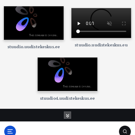
stuudio.uudistekeskus.eu
stuudio.uudistekeskus.ee
stuudio4.uudistekeskus.ee
S
k
i
p