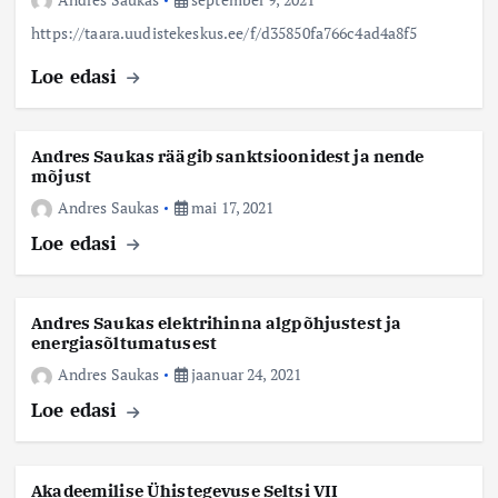
https://taara.uudistekeskus.ee/f/d35850fa766c4ad4a8f5
Loe edasi
Andres Saukas räägib sanktsioonidest ja nende
mõjust
Andres Saukas
mai 17, 2021
Loe edasi
Andres Saukas elektrihinna algpõhjustest ja
energiasõltumatusest
Andres Saukas
jaanuar 24, 2021
Loe edasi
Akadeemilise Ühistegevuse Seltsi VII