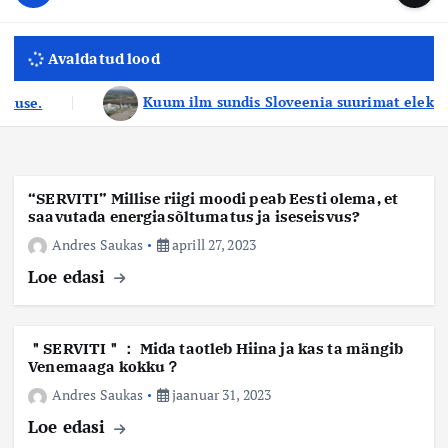
u
...
t
u
o
d
Avaldatud lood
c
i
o
Kuum ilm sundis Sloveenia suurimat elektrijaama vähendama
s
n
t
t
e
e
n
k
“SERVITI” Millise riigi moodi peab Eesti olema, et
t
e
saavutada energiasõltumatus ja iseseisvus?
s
Andres Saukas
aprill 27, 2023
k
Loe edasi
u
s
＂SERVITI＂： Mida taotleb Hiina ja kas ta mängib
Venemaaga kokku？
Andres Saukas
jaanuar 31, 2023
Loe edasi