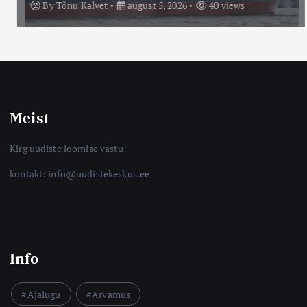
By
Tõnu Kalvet
august 5, 2026
40 views
Meist
Kirg uudiste loomise vastu!
kontakt: info@uudistekeskus.ee
Info
Ajalugu
Arvamus