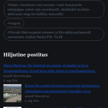
https://eestieest.com/soomes-voeti-kasutusele-
neljajalgne-robot-mis-monitoorib-objektidel-tooliste-
aktiivsust-ning-tervislikku-seisundit/
magyar
Slovaki Rahvuspartei esimees ja Slovakkia parlamendi
aseesimees Andrej Danko Pilt: TASR
Hiljutine postitus
Mario Maripuu: On hakatud aru saama, et teadus ja terve
talupojamõistus võivad koos anda eluterve maailmakäsitluse.
autorilt Mario Maripuu
8. aug 2026
Kuum ilm sundis Sloveenia suurimat elektrijaama
vähendama energiatootmist viiendiku võrra
autorilt Tõnu Kalvet
6. aug 2026