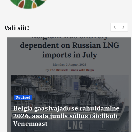
Vali siit!
Uudised
Belgia gaasivajaduse rahuldamine
2026. aasta juulis sõltus täielikult
Venemaast