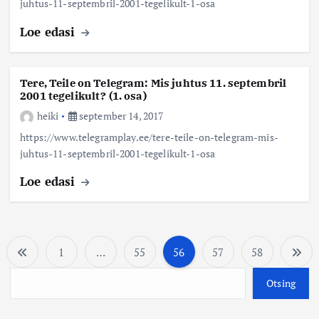
juhtus-11-septembril-2001-tegelikult-1-osa
Loe edasi
Tere, Teile on Telegram: Mis juhtus 11. septembril
2001 tegelikult? (1. osa)
heiki
september 14, 2017
https://www.telegramplay.ee/tere-teile-on-telegram-mis-
juhtus-11-septembril-2001-tegelikult-1-osa
Loe edasi
1
…
55
56
57
58
P
O
Otsing
o
t
s