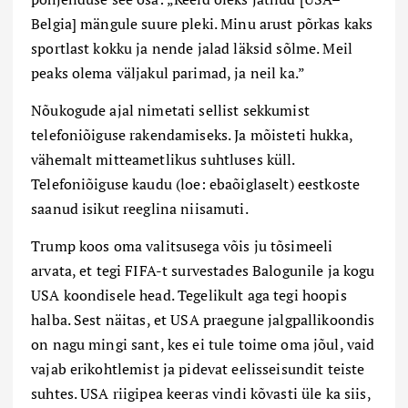
Belgia] mängule suure pleki. Minu arust põrkas kaks
sportlast kokku ja nende jalad läksid sõlme. Meil
peaks olema väljakul parimad, ja neil ka.”
Nõukogude ajal nimetati sellist sekkumist
telefoniõiguse rakendamiseks. Ja mõisteti hukka,
vähemalt mitteametlikus suhtluses küll.
Telefoniõiguse kaudu (loe: ebaõiglaselt) eestkoste
saanud isikut reeglina niisamuti.
Trump koos oma valitsusega võis ju tõsimeeli
arvata, et tegi FIFA-t survestades Balogunile ja kogu
USA koondisele head. Tegelikult aga tegi hoopis
halba. Sest näitas, et USA praegune jalgpallikoondis
on nagu mingi sant, kes ei tule toime oma jõul, vaid
vajab erikohtlemist ja pidevat eelisseisundit teiste
suhtes. USA riigipea keeras vindi kõvasti üle ka siis,