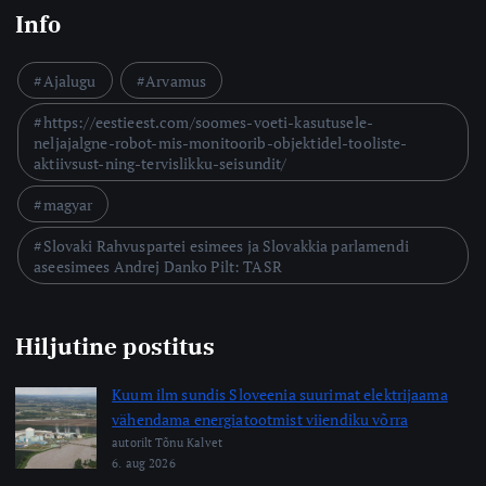
Info
Ajalugu
Arvamus
https://eestieest.com/soomes-voeti-kasutusele-
neljajalgne-robot-mis-monitoorib-objektidel-tooliste-
aktiivsust-ning-tervislikku-seisundit/
magyar
Slovaki Rahvuspartei esimees ja Slovakkia parlamendi
aseesimees Andrej Danko Pilt: TASR
Hiljutine postitus
Kuum ilm sundis Sloveenia suurimat elektrijaama
vähendama energiatootmist viiendiku võrra
autorilt Tõnu Kalvet
6. aug 2026