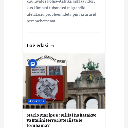
kuuluvates Põhja-Aafrika enklaavides,
kus kümned tuhanded migrandid
ületatasid probleemideta piiri ja asusid
peremehetsema.…
Loe edasi
Arvamus
Mario Maripuu: Millal hakatakse
vaktsiiniterroriste liistule
tõmbama?