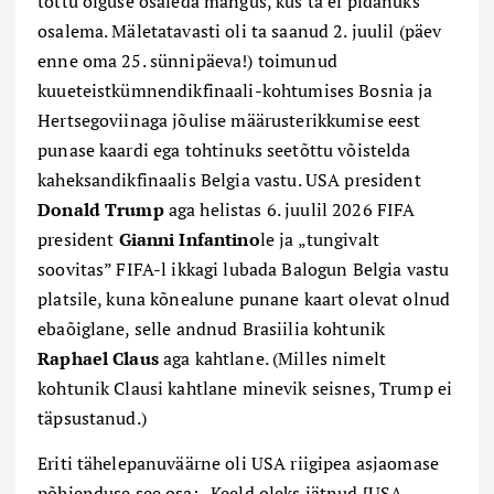
tõttu õiguse osaleda mängus, kus ta ei pidanuks
osalema. Mäletatavasti oli ta saanud 2. juulil (päev
enne oma 25. sünnipäeva!) toimunud
kuueteistkümnendikfinaali-kohtumises Bosnia ja
Hertsegoviinaga jõulise määrusterikkumise eest
punase kaardi ega tohtinuks
seetõttu võistelda
kaheksandikfinaalis Belgia vastu. USA president
Donald Trump
aga helistas 6. juulil 2026 FIFA
president
Gianni Infantino
le ja „tungivalt
soovitas” FIFA-l ikkagi lubada Balogun Belgia vastu
platsile, kuna kõnealune punane kaart olevat olnud
ebaõiglane, selle andnud Brasiilia kohtunik
Raphael Claus
aga kahtlane. (Milles nimelt
kohtunik Clausi kahtlane minevik seisnes, Trump ei
täpsustanud.)
Eriti tähelepanuväärne oli USA riigipea asjaomase
põhjenduse see osa: „Keeld oleks jätnud [USA–