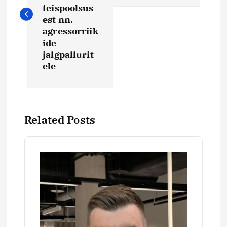
v
teispoolsus
i
est nn.
agressorriik
ide
g
jalgpallurit
ele
e
e
Related Posts
r
i
m
i
n