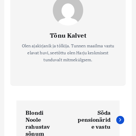
Tõnu Kalvet
Olen ajakirjanik ja tõlkija. Tunnen maailma vastu
elavat huvi, seetõttu olen Harju keskmisest
tunduvalt mitmekülgsem.
N
Blondi
Sõda
a
Noole
pensionärid
rahustav
e vastu
sõnum