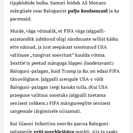
tippklubide hulka. Samuti leidub AS Monaco
mängijate seas Balogunist
palju kuulsamaid
ja ka
paremaid.
Muide, väga võimalik, et FIFA väga jalgpalli-
asjatundlik juhtkond oligi sündmuste sellist käiku
ette näinud, ja just seepärast soostunud USA
valitsuse „tungivat soovitust” kuulda võtma.
Seattle’is peetud mänguga lõppes (loodetavasti)
Baloguni-palagan, kuid Trump ja Ko. on edasi FIFA
tänuvõlglane. Jalgpalli arengule USA-s võib
Baloguni-palagan isegi kasuks tulla. (Kui USA
praegune valitsus soostuks jalgpalli toetama
senisest rohkem.) FIFA mängureeglite senisest
rangemale järgimisele niisamuti.
Kui Gianni Infantino sooviks panna Baloguni-
palaganile
eriti meeldejääva
punkti, siis ta saaks