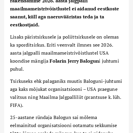
rakendamine 2026. aasta jalgpalli
maailmameistrivõistlustel ei aidanud eestkoste
saanut, küll aga naeruvääristas teda ja ta
eestkostjaid.
Lisaks päristsirkusele ja poliittsirkusele on olemas
ka sporditsirkus. Eriti veenvalt ilmnes see 2026.
aasta jalgpalli maailmameistrivõistlustel USA
koondise mängija
Folarin Jerry Balogun
i
juhtumi
puhul.
Tsirkuseks ehk palaganiks muutis Baloguni-juhtumi
aga kaks mõjukat organisatsiooni – USA praegune
valitsus ning Maailma Jalgpalliliit (prantsuse k. lüh.
FIFA).
25-aastane ründaja Balogun sai mõlema
eelmainitud organisatsiooni ootamatu sekkumise