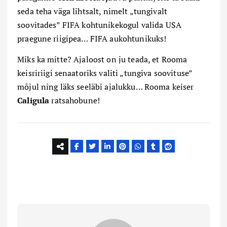
seda teha väga lihtsalt, nimelt „tungivalt
soovitades” FIFA kohtunikekogul valida USA
praegune riigipea… FIFA aukohtunikuks!
Miks ka mitte? Ajaloost on ju teada, et Rooma
keisri
riigi senaatoriks valiti „tungiva soovituse”
mõjul ning läks seeläbi ajalukku… Rooma keiser
Caligula
ratsahobune!