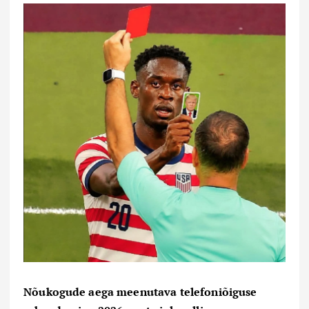
Nõukogude aega meenutava telefoniõiguse