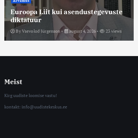
Arvamus
Euroopa Liit kui asendustegevuste
diktatuur
By
Vsevolod Jürgenson
august 4, 2026
23 views
Meist
Kirg uudiste loomise vastu!
kontakt: info@uudistekeskus.ee