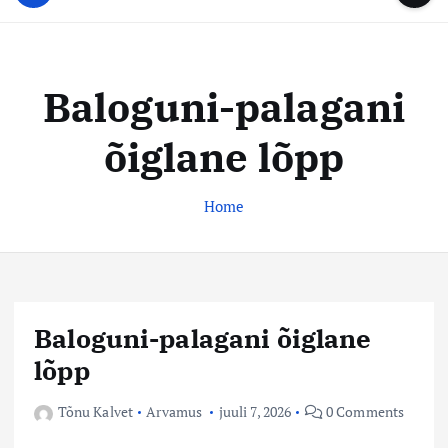
u
...
t
u
o
d
c
i
o
Baloguni-palagani
s
n
t
t
õiglane lõpp
e
e
n
k
t
Home
e
s
k
u
s
Baloguni-palagani õiglane
lõpp
Tõnu Kalvet
Arvamus
juuli 7, 2026
0 Comments