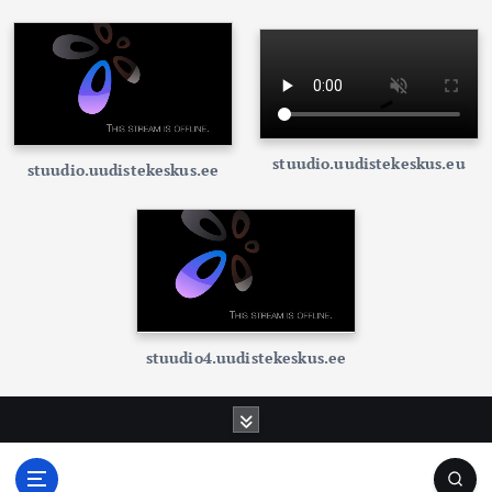
stuudio.uudistekeskus.eu
stuudio.uudistekeskus.ee
stuudio4.uudistekeskus.ee
S
k
i
p