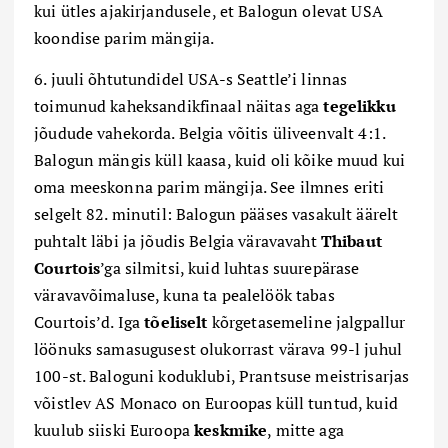
kui ütles ajakirjandusele, et Balogun olevat USA
koondise parim mängija.
6. juuli õhtutundidel USA-s Seattle’i linnas
toimunud kaheksandikfinaal näitas aga
tegelikku
jõudude vahekorda. Belgia võitis üliveenvalt 4:1.
Balogun mängis küll kaasa, kuid oli kõike muud kui
oma meeskonna parim mängija. See ilmnes eriti
selgelt 82. minutil: Balogun pääses vasakult äärelt
puhtalt läbi ja jõudis Belgia väravavaht
Thibaut
Courtois
’ga silmitsi, kuid luhtas suurepärase
väravavõimaluse, kuna ta pealelöök tabas
Courtois’d. Iga
tõeliselt
kõrgetasemeline jalgpallur
löönuks samasugusest olukorrast värava 99-l juhul
100-st. Baloguni koduklubi, Prantsuse meistrisarjas
võistlev AS Monaco on Euroopas küll tuntud, kuid
kuulub siiski Euroopa
keskmike
, mitte aga