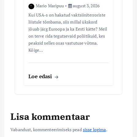
Mario Maripuu
august 3, 2026
Kui USA-s on hakatud vaktsiiniterroriste
liistule tõmbama, siis millal ükskord
jõuab järg Euroopa ja ka Eesti kätte? Meil
on terve rida tegutsevaid poliitikuid, kes
peaksid selles osas vastutuse võtma.
Kõige…
Loe edasi
Lisa kommentaar
Vabandust, kommenteerimiseks pead
sisse logima
.