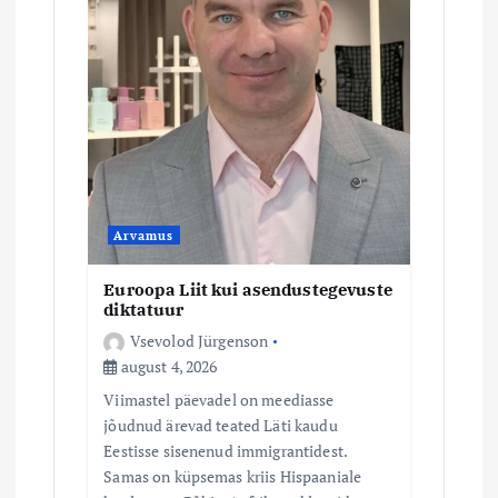
e
Arvamus
Euroopa Liit kui asendustegevuste
diktatuur
Vsevolod Jürgenson
august 4, 2026
Viimastel päevadel on meediasse
jõudnud ärevad teated Läti kaudu
Eestisse sisenenud immigrantidest.
Samas on küpsemas kriis Hispaaniale