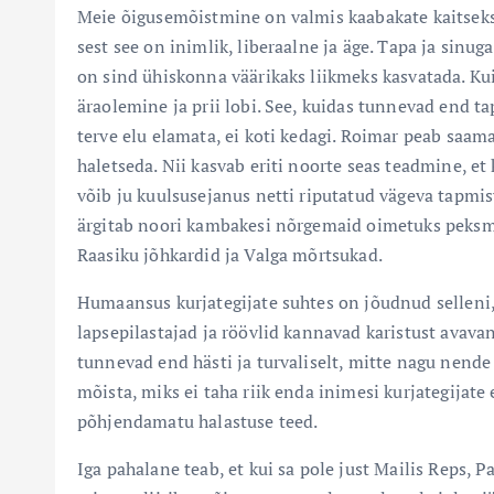
Meie õigusemõistmine on valmis kaabakate kaitsek
sest see on inimlik, liberaalne ja äge. Tapa ja sin
on sind ühiskonna väärikaks liikmeks kasvatada. Ku
äraolemine ja prii lobi. See, kuidas tunnevad end ta
terve elu elamata, ei koti kedagi. Roimar peab saam
haletseda. Nii kasvab eriti noorte seas teadmine, et k
võib ju kuulsusejanus netti riputatud vägeva tapmis
ärgitab noori kambakesi nõrgemaid oimetuks peksma,
Raasiku jõhkardid ja Valga mõrtsukad.
Humaansus kurjategijate suhtes on jõudnud selleni,
lapsepilastajad ja röövlid kannavad karistust avavan
tunnevad end hästi ja turvaliselt, mitte nagu nend
mõista, miks ei taha riik enda inimesi kurjategijate 
põhjendamatu halastuse teed.
Iga pahalane teab, et kui sa pole just Mailis Reps, 