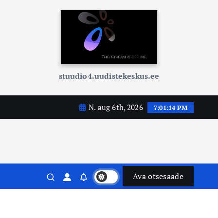
stuudio4.uudistekeskus.ee
N. aug 6th, 2026
7:01:15 PM
Ava otsesaade