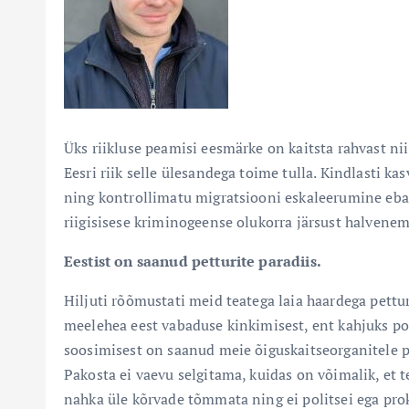
Üks riikluse peamisi eesmärke on kaitsta rahvast nii
Eesri riik selle ülesandega toime tulla. Kindlasti k
ning kontrollimatu migratsiooni eskaleerumine ebak
riigisisese kriminogeense olukorra järsust halvenem
Eestist on saanud petturite paradiis.
Hiljuti rõõmustati meid teatega laia haardega pettur
meelehea eest vabaduse kinkimisest, ent kahjuks po
soosimisest on saanud meie õiguskaitseorganitele pi
Pakosta ei vaevu selgitama, kuidas on võimalik, et t
nahka üle kõrvade tõmmata ning ei politsei ega prok