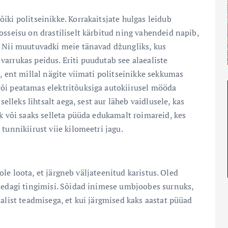
iki politseinikke. Korrakaitsjate hulgas leidub
osseisu on drastiliselt kärbitud ning vahendeid napib,
. Nii muutuvadki meie tänavad džungliks, kus
arrukas peidus. Eriti puudutab see alaealiste
, ent millal nägite viimati politseinikke sekkumas
õi peatamas elektritõuksiga autokiirusel mööda
selleks lihtsalt aega, sest aur läheb vaidlusele, kas
rk või saaks selleta püüda edukamalt roimareid, kes
tunnikiirust viie kilomeetri jagu.
pole loota, et järgneb väljateenitud karistus. Oled
 sedagi tingimisi. Sõidad inimese umbjoobes surnuks,
alist teadmisega, et kui järgmised kaks aastat püüad