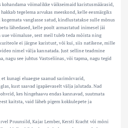
s kohandama võimalikke väikseimaid karistusmäärasid,
uga hakkab tegelema arvukas meeskond, kelle eesmärgiks
i kogemata vanglasse satud, kindlustatakse sulle mõnus
petu lähedased, kelle poolt armastatud inimesel jäi
a uue võimaluse, sest meil tuleb teda mõista ning
uriteole ei järgne karistust, või kui, siis natikene, mille
video nimel välja kannatada. Just selline teadmine
 nagu see juhtus Vastseliinas, või tapma, nagu tegid
 et kunagi eluaegse saanud sarimõrvarid,
glas, kust saavad igapäevaselt välja jalutada. Nad
e ohvrid, kes hingehaavu endas kannavad, suutmata
eest kaitsta, vaid läheb pigem kokkulepete ja
Parvel Pruunsild, Kajar Lember, Kersti Kracht või mõni