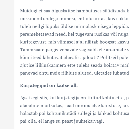
Muidugi ei saa õiguskaitse hambutuses süüdistada kõ
missioonitundega inimesi, ent olukorras, kus isikko
tuleb neilgi lõpuks üldise minnalaskmisega leppida
peremehetsevad need, kel tugevam rusikas või nuga v
kuritegevust, mis viimasel ajal näitab hoogsat kasvu
Tammsaare pargis vohavale vägivaldsele anarhiale v
kõnniteed kihutavat alaealist pilooti? Politseil pole 
ajutise liikluskaamera ette tuleks seada hoiatav mä
panevad ohtu meie riikluse alused, ületades lubatud 
Kurjategijad on kaitse all.
Aga isegi siis, kui kurjategija on tiritud kohtu ette, 
alaealine mõrtsukas, saad minimaalse karistuse, ja
halastab pai kohtunikutädi sullegi ja lahkud kohtusa
pai olla, ei lange su peast juuksekarvagi.