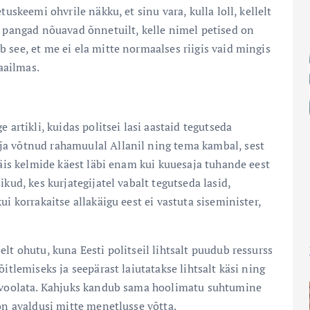
tuskeemi ohvrile näkku, et sinu vara, kulla loll, kellelt
g pangad nõuavad õnnetuilt, kelle nimel petised on
 see, et me ei ela mitte normaalses riigis vaid mingis
aailmas.
 artikli, kuidas politsei lasi aastaid tegutseda
ja võtnud rahamuulal Allanil ning tema kambal, sest
käis kelmide käest läbi enam kui kuuesaja tuhande eest
kud, kes kurjategijatel vabalt tegutseda lasid,
i korrakaitse allakäigu eest ei vastuta siseminister,
lt ohutu, kuna Eesti politseil lihtsalt puudub ressurss
itlemiseks ja seepärast laiutatakse lihtsalt käsi ning
e voolata. Kahjuks kandub sama hoolimatu suhtumine
 on avaldusi mitte menetlusse võtta.