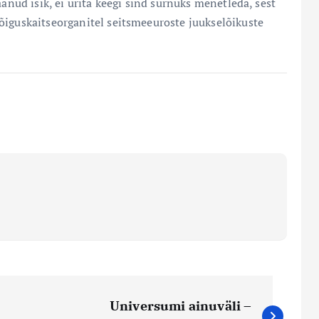
äänud isik, ei ürita keegi sind surnuks menetleda, sest
õiguskaitseorganitel seitsmeeuroste juukselõikuste
Universumi ainuväli –