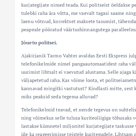
kurjategijate nimed teada. Kui politseist öeldakse pe
tulebki raha ära võtta, me vaevalt tagasi saame nin
laenu võtnud, korrektset maksete tasumist, tähendab
peapeale pööratud väärtushinnangutega paralleelm
Jõuetu politsei.
Ajakirjanik Tarmo Vahter avaldas Eesti Ekspress julge
telefonikelmide nimel pangaautomaatidest raha väl
uurimist lihtsalt ei vaevutud alustama. Selle ajaga 
väljapetetud raha. Kas võime loota, et politseiametni
kannavad mingitki vastutust? Kindlasti mitte, sest ku
miks peaksid seda tegema alluvad?
Telefonikelmid teavad, et nende tegevus on suhtelise
ning võimekus selle tulusa kuriteoliigiga tõhusaks võ
lastakse kümnetel miljonitel kurjategijate taskuss
üle ka reageerimisse teistele kuritegudele. Lihtsam