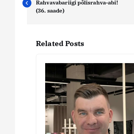
a
Rahvavabariigi põlisrahva-abi!
(36. saade)
v
i
Related Posts
g
e
e
r
i