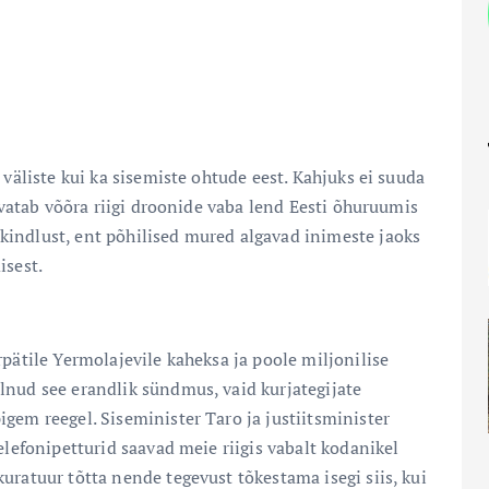
 väliste kui ka sisemiste ohtude eest. Kahjuks ei suuda
asvatab võõra riigi droonide vaba lend Eesti õhuruumis
indlust, ent põhilised mured algavad inimeste jaoks
isest.
pätile Yermolajevile kaheksa ja poole miljonilise
lnud see erandlik sündmus, vaid kurjategijate
gem reegel. Siseminister Taro ja justiitsminister
elefonipetturid saavad meie riigis vabalt kodanikel
uratuur tõtta nende tegevust tõkestama isegi siis, kui