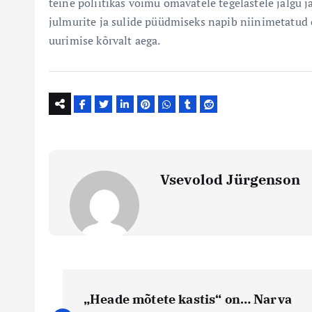
teine poliitikas võimu omavatele tegelastele jalgu j
julmurite ja sulide püüdmiseks napib niinimetatud 
uurimise kõrvalt aega.
Vsevolod Jürgenson
N
„Heade mõtete kastis“ on… Narva