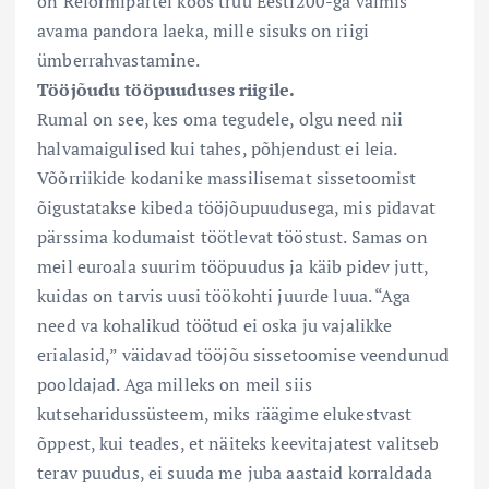
on Reformipartei koos truu Eesti200-ga valmis
avama pandora laeka, mille sisuks on riigi
ümberrahvastamine.
Tööjõudu tööpuuduses riigile.
Rumal on see, kes oma tegudele, olgu need nii
halvamaigulised kui tahes, põhjendust ei leia.
Võõrriikide kodanike massilisemat sissetoomist
õigustatakse kibeda tööjõupuudusega, mis pidavat
pärssima kodumaist töötlevat tööstust. Samas on
meil euroala suurim tööpuudus ja käib pidev jutt,
kuidas on tarvis uusi töökohti juurde luua. “Aga
need va kohalikud töötud ei oska ju vajalikke
erialasid,” väidavad tööjõu sissetoomise veendunud
pooldajad. Aga milleks on meil siis
kutseharidussüsteem, miks räägime elukestvast
õppest, kui teades, et näiteks keevitajatest valitseb
terav puudus, ei suuda me juba aastaid korraldada