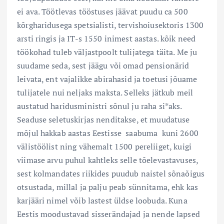
ei ava. Töötlevas tööstuses jäävat puudu ca 500
kõrgharidusega spetsialisti, tervishoiusektoris 1300
arsti ringis ja IT-s 1550 inimest aastas. kõik need
töökohad tuleb väljastpoolt tulijatega täita. Me ju
suudame seda, sest jäägu või omad pensionärid
leivata, ent vajalikke abirahasid ja toetusi jõuame
tulijatele nui neljaks maksta. Selleks jätkub meil
austatud haridusministri sõnul ju raha si*aks.
Seaduse seletuskirjas nenditakse, et muudatuse
mõjul hakkab aastas Eestisse saabuma kuni 2600
välistöölist ning vähemalt 1500 pereliiget, kuigi
viimase arvu puhul kahtleks selle tõelevastavuses,
sest kolmandates riikides puudub naistel sõnaõigus
otsustada, millal ja palju peab sünnitama, ehk kas
karjääri nimel võib lastest üldse loobuda. Kuna
Eestis moodustavad sisserändajad ja nende lapsed