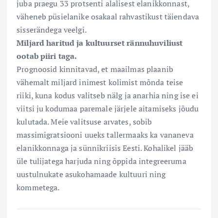
juba praegu 33 protsenti alalisest elanikkonnast,
väheneb püsielanike osakaal rahvastikust täiendava
sisserändega veelgi.
Miljard haritud ja kultuurset rännuhuviliust
ootab piiri taga.
Prognoosid kinnitavad, et maailmas plaanib
vähemalt miljard inimest kolimist mõnda teise
riiki, kuna kodus valitseb nälg ja anarhia ning ise ei
viitsi ju kodumaa paremale järjele aitamiseks jõudu
kulutada. Meie valitsuse arvates, sobib
massimigratsiooni uueks tallermaaks ka vananeva
elanikkonnaga ja sünnikriisis Eesti. Kohalikel jääb
üle tulijatega harjuda ning õppida integreeruma
uustulnukate asukohamaade kultuuri ning
kommetega.