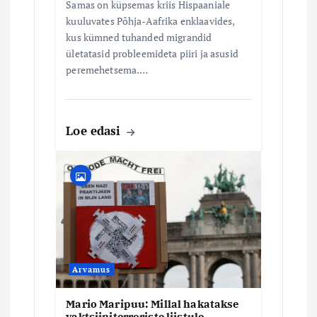
Samas on küpsemas kriis Hispaaniale
kuuluvates Põhja-Aafrika enklaavides,
kus kümned tuhanded migrandid
ületatasid probleemideta piiri ja asusid
peremehetsema.…
Loe edasi
Arvamus
Mario Maripuu: Millal hakatakse
vaktsiiniterroriste liistule