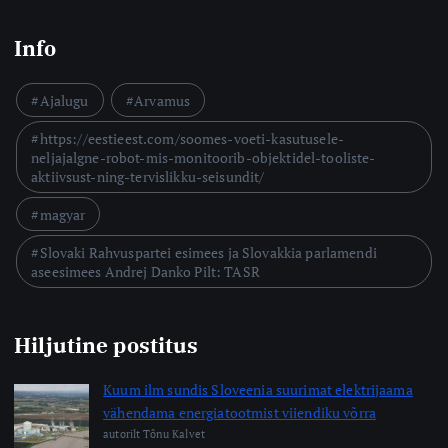
Info
Ajalugu
Arvamus
https://eestieest.com/soomes-voeti-kasutusele-
neljajalgne-robot-mis-monitoorib-objektidel-tooliste-
aktiivsust-ning-tervislikku-seisundit/
magyar
Slovaki Rahvuspartei esimees ja Slovakkia parlamendi
aseesimees Andrej Danko Pilt: TASR
Hiljutine postitus
Kuum ilm sundis Sloveenia suurimat elektrijaama
vähendama energiatootmist viiendiku võrra
autorilt Tõnu Kalvet