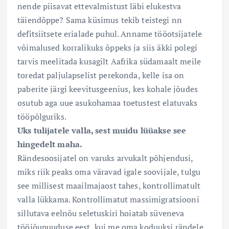
nende piisavat ettevalmistust läbi elukestva
täiendõppe? Sama küsimus tekib teistegi nn
defitsiitsete erialade puhul. Anname tööotsijatele
võimalused korralikuks õppeks ja siis äkki polegi
tarvis meelitada kusagilt Aafrika südamaalt meile
toredat paljulapselist perekonda, kelle isa on
paberite järgi keevitusgeenius, kes kohale jõudes
osutub aga uue asukohamaa toetustest elatuvaks
tööpõlguriks.
Uks tulijatele valla, sest muidu lüüakse see
hingedelt maha.
Rändesoosijatel on varuks arvukalt põhjendusi,
miks riik peaks oma väravad igale soovijale, tulgu
see millisest maailmajaost tahes, kontrollimatult
valla lükkama. Kontrollimatut massimigratsiooni
sillutava eelnõu seletuskiri hoiatab süveneva
tööjõupuuduse eest, kui me oma koduuksi rändele