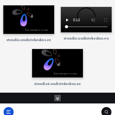
stuudio.uudistekeskus.eu
stuudio.uudistekeskus.ee
stuudio4.uudistekeskus.ee
S
k
i
p