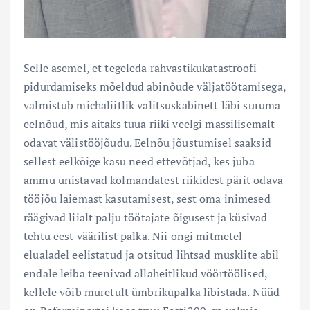
Selle asemel, et tegeleda rahvastikukatastroofi
pidurdamiseks mõeldud abinõude väljatöötamisega,
valmistub michaliitlik valitsuskabinett läbi suruma
eelnõud, mis aitaks tuua riiki veelgi massilisemalt
odavat välistööjõudu. Eelnõu jõustumisel saaksid
sellest eelkõige kasu need ettevõtjad, kes juba
ammu unistavad kolmandatest riikidest pärit odava
tööjõu laiemast kasutamisest, sest oma inimesed
räägivad liialt palju töötajate õigusest ja küsivad
tehtu eest väärilist palka. Nii ongi mitmetel
elualadel eelistatud ja otsitud lihtsad musklite abil
endale leiba teenivad allaheitlikud vöörtöölised,
kellele võib muretult ümbrikupalka libistada. Nüüd