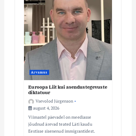
m
i
n
e
Arvamus
Euroopa Liit kui asendustegevuste
diktatuur
Vsevolod Jürgenson
august 4, 2026
Viimastel päevadel on meediasse
jõudnud ärevad teated Läti kaudu
Eestisse sisenenud immigrantidest.