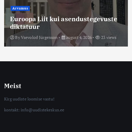
Arvamus
Euroopa Liit kui asendustegevuste
diktatuur
By
Vsevolod Jürgenson
august 4, 2026
23 views
Meist
Kirg uudiste loomise vastu!
kontakt: info@uudistekeskus.ee