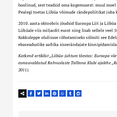
hoolinud, sest teadsid oma kogemusest: muul moel p
Pealegi toetas Liibüa võimude rändepoliitikat juba 
2010. aasta oktoobris jõudsid Euroopa Liit ja Liibüa
Liibüale viis miljardit eurot ning lisab sellele veel
Kokkuleppe olulisuse rõhutamiseks sõlmiti see Edel
ebaseaduslike aafrika sisserändajate kinnipidamisla
Katkend artiklist „Liibüa-juhtum tõestas: Euroopa viie 
esmaavaldatud Rahvuslaste Tallinna Klubi ajalehe „Ra
2011).