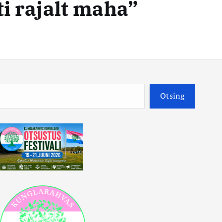
ti rajalt maha”
O
Otsing
t
s
i