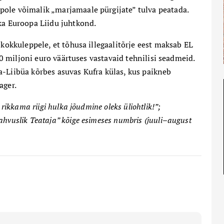
ole võimalik „marjamaale pürgijate” tulva peatada.
ka Euroopa Liidu juhtkond.
 kokkuleppele, et tõhusa illegaalitõrje eest maksab EL
 50 miljoni euro väärtuses vastavaid tehnilisi seadmeid.
a-Liibüa kõrbes asuvas Kufra külas, kus paikneb
ager.
rikkama riigi hulka jõudmine oleks üliohtlik!”;
hvuslik Teataja” kõige esimeses numbris (juuli–august