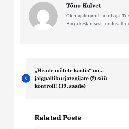
Tõnu Kalvet
Olen ajakirjanik ja tõlkija. T
Harju keskmisest tunduvalt 
N
„Heade mõtete kastis“ on…
a
jalgpallikurjategijate (?) süü
kontroll! (39. saade)
v
i
Related Posts