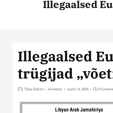
Illegaalsed Eu
t
s
e
n
t
t
e
k
e
Illegaalsed E
s
trügijad „võet
k
u
Tõnu Kalvet
Arvamus
juuni 14, 2026
0 Comme
s