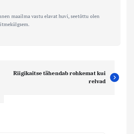
unnen maailma vastu elavat huvi, seetõttu olen
mitmekülgsem.
Riigikaitse tähendab rohkemat kui
relvad