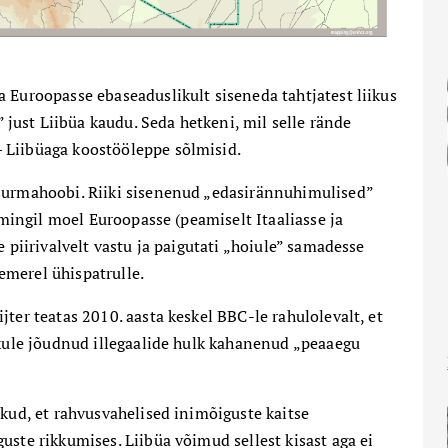
 Euroopasse ebaseaduslikult siseneda tahtjatest liikus
ust Liibüa kaudu. Seda hetkeni, mil selle rände
 Liibüaga koostööleppe sõlmisid.
 surmahoobi. Riiki sisenenud „edasirännuhimulised”
t mingil moel Euroopasse (peamiselt Itaaliasse ja
e piirivalvelt vastu ja paigutati „hoiule” samadesse
hemerel ühispatrulle.
ter teatas 2010. aasta keskel BBC-le rahulolevalt, et
ikule jõudnud illegaalide hulk kahanenud „peaaegu
ikud, et rahvusvahelised inimõiguste kaitse
uste rikkumises. Liibüa võimud sellest kisast aga ei