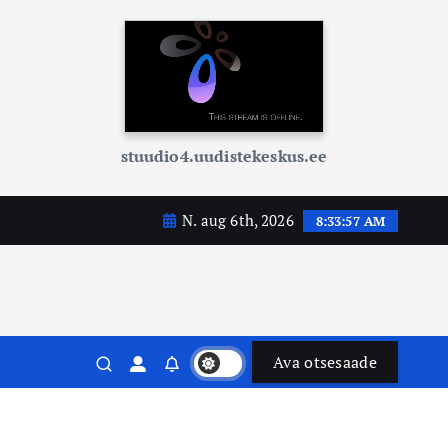
stuudio4.uudistekeskus.ee
N. aug 6th, 2026
8:33:58 AM
Ava otsesaade