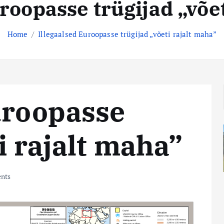
roopasse trügijad „võe
Home
Illegaalsed Euroopasse trügijad „võeti rajalt maha”
uroopasse
i rajalt maha”
nts