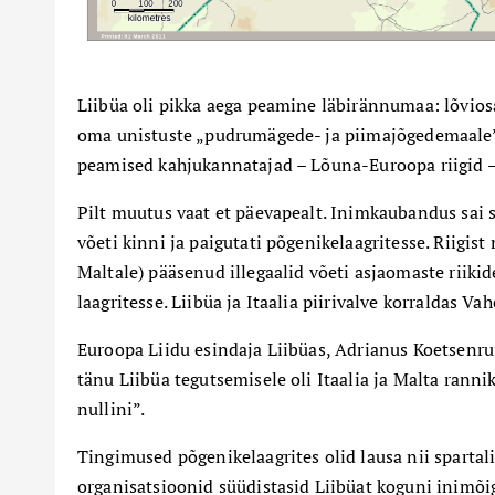
Liibüa oli pikka aega peamine läbirännumaa: lõviosa
oma unistuste „pudrumägede- ja piimajõgedemaale” j
peamised kahjukannatajad – Lõuna-Euroopa riigid –
Pilt muutus vaat et päevapealt. Inimkaubandus sai
võeti kinni ja paigutati põgenikelaagritesse. Riigis
Maltale) pääsenud illegaalid võeti asjaomaste riikid
laagritesse. Liibüa ja Itaalia piirivalve korraldas Va
Euroopa Liidu esindaja Liibüas, Adrianus Koetsenruij
tänu Liibüa tegutsemisele oli Itaalia ja Malta rann
nullini”.
Tingimused põgenikelaagrites olid lausa nii spartal
organisatsioonid süüdistasid Liibüat koguni inimõig