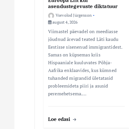
e
Euroopa Liit kui
asendustegevuste diktatuur
Vsevolod Jürgenson
august 4, 2026
Viimastel päevadel on meediasse
jõudnud ärevad teated Läti kaudu
Eestisse sisenenud immigrantidest.
Samas on küpsemas kriis
Hispaaniale kuuluvates Põhja-
Aafrika enklaavides, kus kümned
tuhanded migrandid ületatasid
probleemideta piiri ja asusid
peremehetsema.…
Loe edasi