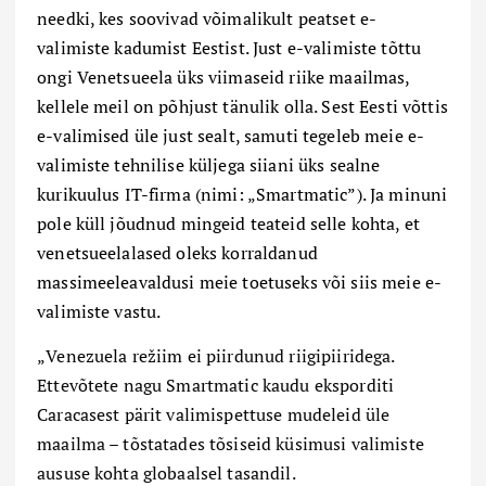
needki, kes soovivad võimalikult peatset e-
valimiste kadumist Eestist. Just e-valimiste tõttu
ongi Venetsueela üks viimaseid riike maailmas,
kellele meil on põhjust tänulik olla. Sest Eesti võttis
e-valimised üle just sealt, samuti tegeleb meie e-
valimiste tehnilise küljega siiani üks sealne
kurikuulus IT-firma (nimi:
„
Smartmatic”). Ja minuni
pole küll jõudnud mingeid teateid selle kohta, et
venetsueelalased oleks korraldanud
massimeeleavaldusi meie toetuseks või siis meie e-
valimiste vastu.
„
Venezuela režiim ei piirdunud riigipiiridega.
Ettevõtete nagu Smartmatic kaudu eksporditi
Caracasest pärit valimispettuse mudeleid üle
maailma – tõstatades tõsiseid küsimusi valimiste
aususe kohta globaalsel tasandil.