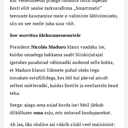
Kui Venetsueelas praegu toimuva tõttu lõpetab
Eesti eliit sealse tarkvarafirma „Smartmatic“
teenuste kasutamise meie e-valimiste läbiviimiseks,
siis on see meile juba suur võit.
Soe soovitus ülekuumenenutele
President
Nicolás Maduro
klann vaadaku ise,
kuidas omadega hakkama saab! Siinkirjutajal
igatahes puuduvad vähimadki andmed selle kohta,
et Maduro klanni liikmete puhul oleks tegu
innukate estofiilidega, kes ööl kui päeval ainult
sellest mõtlevadki, kuidas Eestile ja eestlastele head
teha.
Seega: ajagu oma asjad korda ise! Meil jätkub
ülikülluses
oma
asju, mis ootavad kordapanekut.
Ah jaa, üks oluline asi väärib siiski veel mainimist: