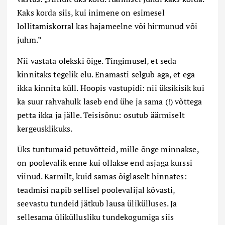
Kaks korda siis, kui inimene on esimesel
lollitamiskorral kas hajameelne või hirmunud või
juhm.”
Nii vastata olekski õige. Tingimusel, et seda
kinnitaks tegelik elu. Enamasti selgub aga, et ega
ikka kinnita küll. Hoopis vastupidi: nii üksikisik kui
ka suur rahvahulk laseb end ühe ja sama (!) võttega
petta ikka ja jälle. Teisisõnu: osutub äärmiselt
kergeusklikuks.
Üks tuntumaid petuvõtteid, mille õnge minnakse,
on poolevalik enne kui ollakse end asjaga kurssi
viinud. Karmilt, kuid samas õiglaselt hinnates:
teadmisi napib sellisel poolevalijal kõvasti,
seevastu tundeid jätkub lausa ülikülluses. Ja
sellesama üliküllusliku tundekogumiga siis