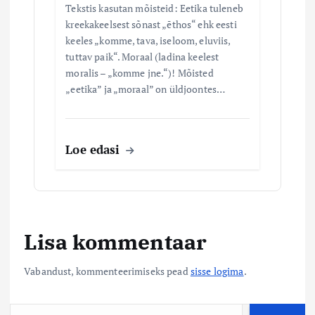
Tekstis kasutan mõisteid: Eetika tuleneb
kreekakeelsest sõnast „ēthos“ ehk eesti
keeles „komme, tava, iseloom, eluviis,
tuttav paik“. Moraal (ladina keelest
moralis – „komme jne.“)! Mõisted
„eetika” ja „moraal” on üldjoontes…
Loe edasi
Lisa kommentaar
Vabandust, kommenteerimiseks pead
sisse logima
.
O