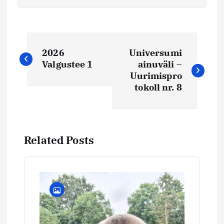
N
2026
Universumi
a
Valgustee 1
ainuväli –
Uurimispro
v
tokoll nr. 8
i
g
Related Posts
e
e
r