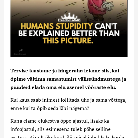
Tervise taastame ja hingerahu leiame siis, kui
õpime vältima samastumist välissündmustega ja
püüdeid elada oma elu asemel võõraste elu.
Kui kaua saab inimest lollitada ühe ja sama võttega,
enne kui ta õpib seda läbi nägema?
Kuna elame elukestva õppe ajastul, lisaks ka
infoajastul, siis esimesena tuleb pähe selline
vastus: „Ainult üks kord. Äärmisel juhul kaks korda.