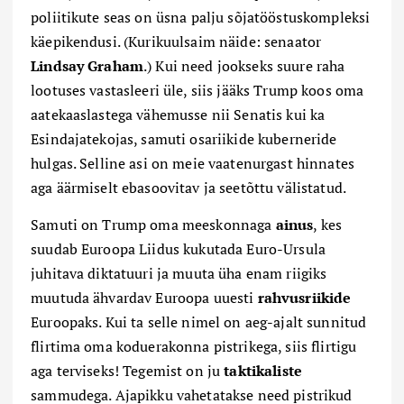
poliitikute seas on üsna palju sõjatööstuskompleksi
käepikendusi. (Kurikuulsaim näide: senaator
Lindsay Graham
.) Kui need jookseks suure raha
lootuses vastasleeri üle, siis jääks Trump koos oma
aatekaaslastega vähemusse nii Senatis kui ka
Esindajatekojas, samuti osariikide kuberneride
hulgas. Selline asi on meie vaatenurgast hinnates
aga äärmiselt ebasoovitav ja seetõttu välistatud.
Samuti on Trump oma meeskonnaga
ainus
, kes
suudab Euroopa Liidus kukutada Euro-Ursula
juhitava diktatuuri ja muuta üha enam riigiks
muutuda ähvardav Euroopa uuesti
rahvusriikide
Euroopaks. Kui ta selle nimel on aeg-ajalt sunnitud
flirtima oma koduerakonna pistrikega, siis flirtigu
aga terviseks! Tegemist on ju
taktikaliste
sammudega. Ajapikku vahetatakse need pistrikud