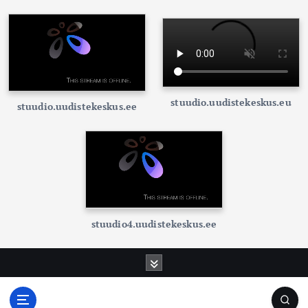
stuudio.uudistekeskus.eu
stuudio.uudistekeskus.ee
stuudio4.uudistekeskus.ee
S
k
i
p