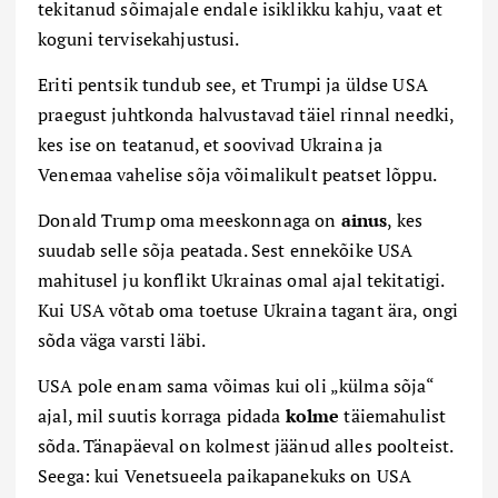
tekitanud sõimajale endale isiklikku kahju, vaat et
koguni tervisekahjustusi.
Eriti pentsik tundub see, et Trumpi ja üldse USA
praegust juhtkonda halvustavad täiel rinnal needki,
kes ise on teatanud, et soovivad Ukraina ja
Venemaa vahelise sõja võimalikult peatset lõppu.
Donald Trump oma meeskonnaga on
ainus
, kes
suudab selle sõja peatada. Sest ennekõike USA
mahitusel ju konflikt Ukrainas omal ajal tekitatigi.
Kui USA võtab oma toetuse Ukraina tagant ära, ongi
sõda väga varsti läbi.
USA pole enam sama võimas kui oli „külma sõja“
ajal, mil suutis korraga pidada
kolme
täiemahulist
sõda. Tänapäeval on kolmest jäänud alles poolteist.
Seega: kui Venetsueela paikapanekuks on USA