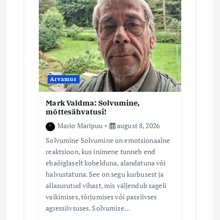
i
m
i
n
Arvamus
Mark Valdma: Solvumine,
e
mõttesähvatusi!
Mario Maripuu
august 8, 2026
Solvumine Solvumine on emotsionaalne
reaktsioon, kus inimene tunneb end
ebaõiglaselt kohelduna, alandatuna või
halvustatuna. See on segu kurbusest ja
allasurutud vihast, mis väljendub sageli
vaikimises, tõrjumises või passiivses
agressiivsuses. Solvumise…