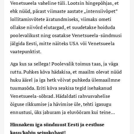
Venetsueela vaheline tüli. Lootsin hingepõhjas, et
ehk nüüd, pärast viimaste aastate „intensiivõpet”
lollitamisvõtete äratundmiseks, viimaks ometi
ollakse niivõrd elutargad, et suudetakse hoiduda
poolevalikust ning osatakse Venetsueela-sündmusi
jälgida Eesti, mitte näiteks USA või Venetsueela
vaatepunktist.
Aga kus sa sellega! Poolevalik toimus taas, ja väga
ruttu. Puhkes kõva hädakisa, et maailm olevat nüüd
huku äärel ja iga hetk võivat puhkeda ülemaailmne
tuumasõda. Eriti kõva seakisa tegid isehakanud
Venetsueela-sõbrad. Hädaldati rahvusvahelise
õiguse rikkumise ja hävimise üle, tehti igasugu
ennustusi, üks jaburam ja eluvõõram kui teine…
Hinnakem iga sündmust Eesti ja eestluse
kasu/kahju seisukohast!