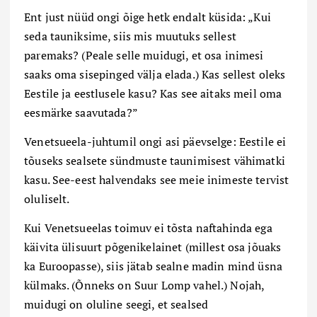
Ent just nüüd ongi õige hetk endalt küsida: „Kui
seda tauniksime, siis mis muutuks sellest
paremaks? (Peale selle muidugi, et osa inimesi
saaks oma sisepinged välja elada.) Kas sellest oleks
Eestile ja eestlusele kasu? Kas see aitaks meil oma
eesmärke saavutada?”
Venetsueela-juhtumil ongi asi päevselge: Eestile ei
tõuseks sealsete sündmuste taunimisest vähimatki
kasu. See-eest halvendaks see meie inimeste tervist
oluliselt.
Kui Venetsueelas toimuv ei tõsta naftahinda ega
käivita ülisuurt põgenikelainet (millest osa jõuaks
ka Euroopasse), siis jätab sealne madin mind üsna
külmaks. (Õnneks on Suur Lomp vahel.) Nojah,
muidugi on oluline seegi, et sealsed