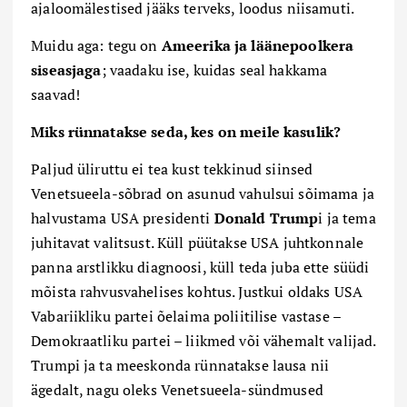
ajaloomälestised jääks terveks, loodus niisamuti.
Muidu aga: tegu on
Ameerika ja läänepoolkera
sise
asjaga
; vaadaku ise, kuidas seal hakkama
saavad!
Miks rünnatakse seda, kes on meile kasulik?
Paljud üliruttu ei tea kust tekkinud siinsed
Venetsueela-sõbrad on asunud vahulsui sõimama ja
halvustama USA presidenti
Donald Trump
i ja tema
juhitavat valitsust. Küll püütakse USA juhtkonnale
panna arstlikku diagnoosi, küll teda juba ette süüdi
mõista rahvusvahelises kohtus. Justkui oldaks USA
Vabariikliku partei õelaima poliitilise vastase –
Demokraatliku partei – liikmed või vähemalt valijad.
Trumpi ja ta meeskonda rünnatakse lausa nii
ägedalt, nagu oleks Venetsueela-sündmused