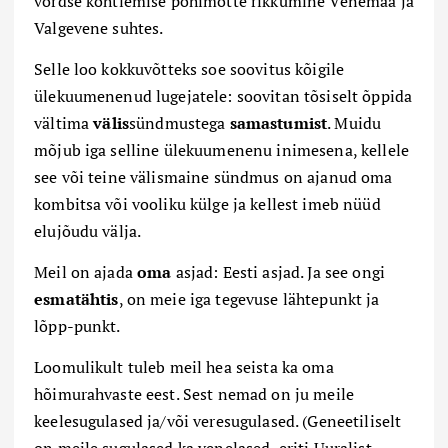
võrdse kohtlemise põhimõtte rikkumine Venemaa ja
Valgevene suhtes.
Selle loo kokkuvõtteks soe soovitus kõigile
ülekuumenenud lugejatele: soovitan tõsiselt õppida
vältima
välis
sündmustega
samastumist
. Muidu
mõjub iga selline ülekuumenenu inimesena, kellele
see või teine välismaine sündmus on ajanud oma
kombitsa või vooliku külge ja kellest imeb nüüd
elujõudu välja.
Meil on ajada
oma
asjad: Eesti asjad. Ja see ongi
esmatähtis
, on meie iga tegevuse lähtepunkt ja
lõpp-punkt.
Loomulikult tuleb meil hea seista ka oma
hõimurahvaste eest. Sest nemad on ju meile
keelesugulased ja/või veresugulased. (Geneetiliselt
on meile sugulased ka venelased, eriti Uuralist