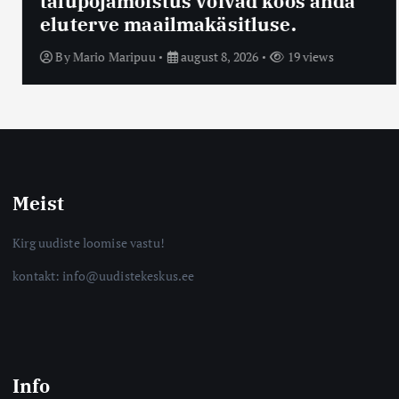
talupojamõistus võivad koos anda
eluterve maailmakäsitluse.
By
Mario Maripuu
august 8, 2026
19 views
Meist
Kirg uudiste loomise vastu!
kontakt: info@uudistekeskus.ee
Info