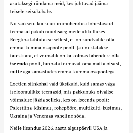
asutaksegi ründama neid, kes juhtuvad jääma
teisele seisukohale.
Nii väikseid kui suuri inimühendusi lõhestavaid
teemasid pakub nüüdisaeg meile ülikülluses.
Reeglina lähtutakse sellest, et on sundvalik: olla
emma-kumma osapoole poolt. Ja unustatakse
täiesti ära, et võimalik on ka kolmas lahendus: olla
iseenda
poolt, hinnata toimuvat oma mätta otsast,
mitte aga samastudes emma-kumma osapoolega.
Loetlen siinkohal vaid üksikuid, kuid samas väga
iseloomulikke teemasid, mis pakkunuks oivalise
võimaluse jääda selleks, kes on iseenda poolt:
Palestiina-küsimus, rohepööre, multikulti-küsimus,
Ukraina ja Venemaa vaheline sõda.
Neile lisandus 2026. aasta alguspäevil USA ja