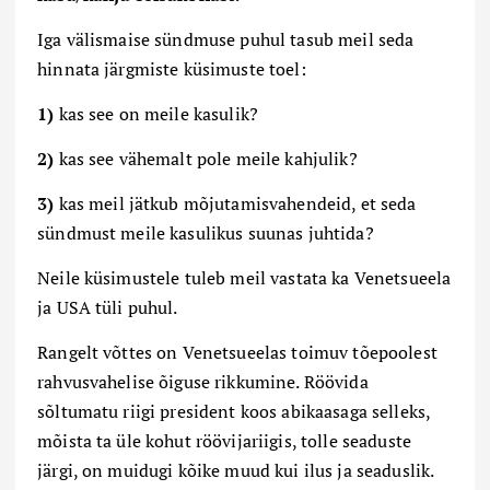
Iga välismaise sündmuse puhul tasub meil seda
hinnata järgmiste küsimuste toel:
1)
kas see on meile kasulik?
2)
kas see vähemalt pole meile kahjulik?
3)
kas meil jätkub mõjutamisvahendeid, et seda
sündmust meile kasulikus suunas juhtida?
Neile küsimustele tuleb meil vastata ka Venetsueela
ja USA tüli puhul
.
Rangelt võttes on Venetsueelas toimuv tõepoolest
rahvusvahelise õiguse rikkumine. Röövida
sõltumatu riigi president koos abikaasaga selleks,
mõista ta üle kohut röövijariigis, tolle seaduste
järgi, on muidugi kõike muud kui ilus ja seaduslik.