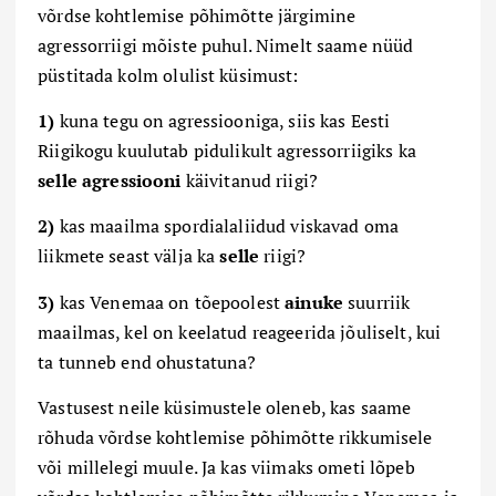
võrdse kohtlemise põhimõtte järgimine
agressorriigi mõiste puhul. Nimelt saame nüüd
püstitada k
olm
olulist küsimust:
1)
kuna tegu on agressiooniga, siis kas Eesti
Riigikogu kuulutab pidulikult agressorriigiks ka
selle
agressiooni
käivitanud riigi?
2)
kas maailma spordialaliidud viskavad oma
liikmete seast välja ka
selle
riigi?
3)
kas Venemaa on tõepoolest
ainuke
suurriik
maailmas, kel on keelatud reageerida jõuliselt, kui
ta tunneb end ohustatuna?
Vastusest neile küsimustele oleneb, kas saame
rõhuda võrdse kohtlemise põhimõtte rikkumisele
või millelegi muule. Ja kas viimaks ometi lõpeb