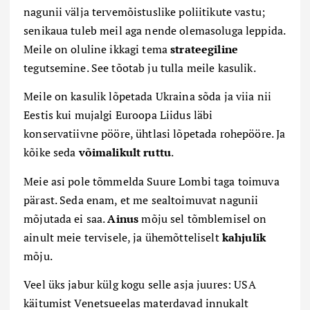
nagunii välja tervemõistuslike poliitikute vastu;
senikaua tuleb meil aga nende olemasoluga leppida.
Meile on oluline ikkagi tema
strateegiline
tegutsemine. See tõotab ju tulla meile kasulik.
Meile on kasulik lõpetada Ukraina sõda ja viia nii
Eestis kui mujalgi Euroopa Liidus läbi
konservatiivne pööre, ühtlasi lõpetada rohepööre. Ja
kõike seda
võimalikult ruttu
.
Meie asi pole tõmmelda Suure Lombi taga toimuva
pärast. Seda enam, et me sealtoimuvat nagunii
mõjutada ei saa.
Ainus
mõju sel tõmblemisel on
ainult meie tervisele, ja ühemõtteliselt
kahjulik
mõju.
Veel üks jabur külg kogu selle asja juures: USA
käitumist Venetsueelas materdavad innukalt