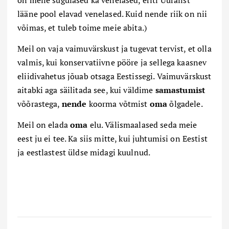
lääne pool elavad venelased. Kuid nende riik on nii
võimas, et tuleb toime meie abita.)
Meil on vaja vaimuvärskust ja tugevat tervist, et olla
valmis, kui konservatiivne pööre ja sellega kaasnev
eliidivahetus jõuab otsaga Eestissegi. Vaimuvärskust
aitabki aga säilitada see, kui väldime
samastumist
võõrastega,
nende
koorma võtmist
oma
õlgadele.
Meil on elada
oma
elu. Välismaalased seda meie
eest ju ei tee. Ka siis mitte, kui juhtumisi on Eestist
ja eestlastest üldse midagi kuulnud.