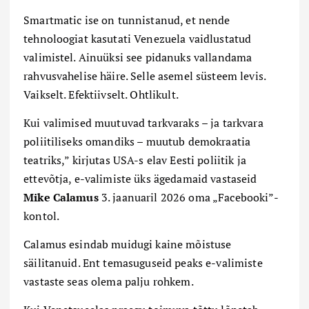
Smartmatic ise on tunnistanud, et nende
tehnoloogiat kasutati Venezuela vaidlustatud
valimistel. Ainuüksi see pidanuks vallandama
rahvusvahelise häire. Selle asemel süsteem levis.
Vaikselt. Efektiivselt. Ohtlikult.
Kui valimised muutuvad tarkvaraks – ja tarkvara
poliitiliseks omandiks – muutub demokraatia
teatriks,” kirjutas USA-s elav Eesti poliitik ja
ettevõtja, e-valimiste üks ägedamaid vastaseid
Mike Calamus
3. jaanuaril 2026 oma „Facebooki”-
kontol.
Calamus esindab muidugi kaine mõistuse
säilitanuid. Ent temasuguseid peaks e-valimiste
vastaste seas olema palju rohkem.