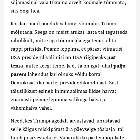
sõjamasinal vaja Ukraina arvelt koomale tõmmata,
siis ongi hea.
Kordan: meil puudub vähimgi võimalus Trumpi
mõjutada. Seega on meist arukas lasta tal tegutseda
rahulikult, mitte aga tõmmelda ega tema pihta
sappi pritsida. Peame leppima, et pärast viimatisi
USA presidendivalimisi on USA riigipeaks
just
tema
, mitte keegi teine. Ja et ta on igal juhul
palju
parem
lahendus kui olnuks võidu korral
Demokraatliku partei presidendikandidaat. Sest
täiuslikkust esineb inimmaailmas üldse harva;
enamasti peame leppima valikuga halva ja
vähemhalva vahel.
Need, kes Trumpi ägedalt arvustavad, unustavad
selle käigus miskipärast ära päevselge tõsiasja: tal
tuleb ju arvestada, et Vabariikliku partei mõjukate