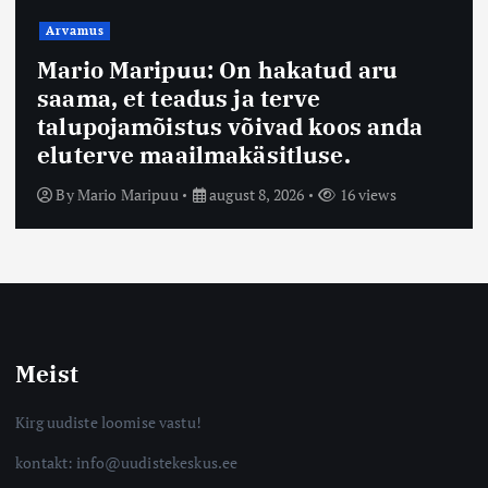
Arvamus
Mario Maripuu: On hakatud aru
saama, et teadus ja terve
talupojamõistus võivad koos anda
eluterve maailmakäsitluse.
By
Mario Maripuu
august 8, 2026
16 views
Meist
Kirg uudiste loomise vastu!
kontakt: info@uudistekeskus.ee