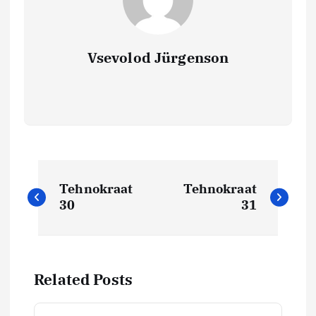
Vsevolod Jürgenson
N
Tehnokraat
Tehnokraat
a
30
31
v
i
Related Posts
g