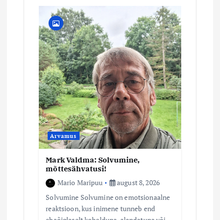
e
e
r
i
m
i
Arvamus
n
Mark Valdma: Solvumine,
mõttesähvatusi!
Mario Maripuu
august 8, 2026
e
Solvumine Solvumine on emotsionaalne
reaktsioon, kus inimene tunneb end
ebaõiglaselt kohelduna, alandatuna või