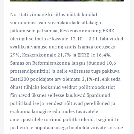
Norstati viimane küsitlus näitab kindlat
suundumust valitsuserakondade allakäigu
jätkumisele ja Isamaa, Keskerakonna ning EKRE
üleriigilise toetuse kasvule. 12.10. – 2.11. läbi viidud
avaliku arvamuse uuring andis Isamaa toetuseks
29%, Keskerakonnale 21,7% ja EKRE-le 16,4%.
Samas on Reformierakonna langus jõudnud 10,6
protsendipunktini ja neile valitsuses tuge pakkuva
Eesti200 pooldajate arv olematu 2,1%-ni, ehk seda
õhust tühjaks jooksnud veidrat poliitmoodustist
fännavad üksnes sellesse kuuluvad äpardunud
poliitikud ise ja nendest sõltuvad pereliikmed ja
erakonna kunagise edu tuules tasuvatele
ametipostidele roninud poliitbroilerid. Isegi mitte
just erilise populaarsusega hoobelda võivate sotside