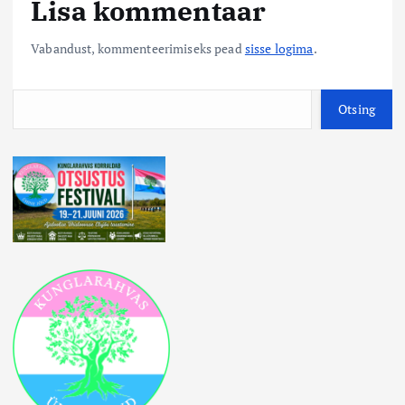
Lisa kommentaar
Vabandust, kommenteerimiseks pead
sisse logima
.
O
Otsing
t
s
i