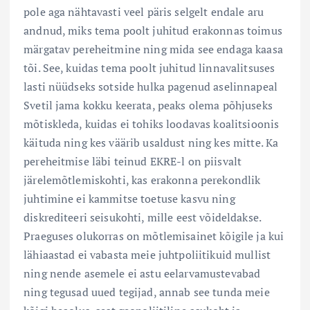
pole aga nähtavasti veel päris selgelt endale aru
andnud, miks tema poolt juhitud erakonnas toimus
märgatav pereheitmine ning mida see endaga kaasa
tõi. See, kuidas tema poolt juhitud linnavalitsuses
lasti nüüdseks sotside hulka pagenud aselinnapeal
Svetil jama kokku keerata, peaks olema põhjuseks
mõtiskleda, kuidas ei tohiks loodavas koalitsioonis
käituda ning kes väärib usaldust ning kes mitte. Ka
pereheitmise läbi teinud EKRE-l on piisvalt
järelemõtlemiskohti, kas erakonna perekondlik
juhtimine ei kammitse toetuse kasvu ning
diskrediteeri seisukohti, mille eest võideldakse.
Praeguses olukorras on mõtlemisainet kõigile ja kui
lähiaastad ei vabasta meie juhtpoliitikuid mullist
ning nende asemele ei astu eelarvamustevabad
ning tegusad uued tegijad, annab see tunda meie