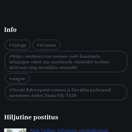
Info
Ajalugu
Arvamus
https://eestieest.com/soomes-voeti-kasutusele-
neljajalgne-robot-mis-monitoorib-objektidel-tooliste-
aktiivsust-ning-tervislikku-seisundit/
magyar
Slovaki Rahvuspartei esimees ja Slovakkia parlamendi
aseesimees Andrej Danko Pilt: TASR
Hiljutine postitus
Mark Valdma: Solvumine, mõttesähvatusi!