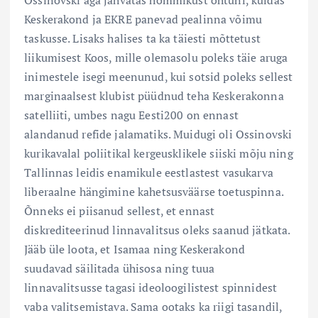
Keskerakond ja EKRE panevad pealinna võimu
taskusse. Lisaks halises ta ka täiesti mõttetust
liikumisest Koos, mille olemasolu poleks täie aruga
inimestele isegi meenunud, kui sotsid poleks sellest
marginaalsest klubist püüdnud teha Keskerakonna
satelliiti, umbes nagu Eesti200 on ennast
alandanud refide jalamatiks. Muidugi oli Ossinovski
kurikavalal poliitikal kergeusklikele siiski mõju ning
Tallinnas leidis enamikule eestlastest vasukarva
liberaalne hängimine kahetsusväärse toetuspinna.
Õnneks ei piisanud sellest, et ennast
diskrediteerinud linnavalitsus oleks saanud jätkata.
Jääb üle loota, et Isamaa ning Keskerakond
suudavad säilitada ühisosa ning tuua
linnavalitsusse tagasi ideoloogilistest spinnidest
vaba valitsemistava. Sama ootaks ka riigi tasandil,