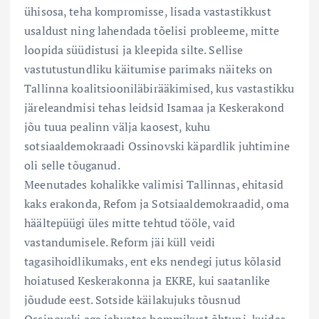
ühisosa, teha kompromisse, lisada vastastikkust
usaldust ning lahendada tõelisi probleeme, mitte
loopida süüdistusi ja kleepida silte. Sellise
vastutustundliku käitumise parimaks näiteks on
Tallinna koalitsiooniläbirääkimised, kus vastastikku
järeleandmisi tehas leidsid Isamaa ja Keskerakond
jõu tuua pealinn välja kaosest, kuhu
sotsiaaldemokraadi Ossinovski käpardlik juhtimine
oli selle tõuganud.
Meenutades kohalikke valimisi Tallinnas, ehitasid
kaks erakonda, Refom ja Sotsiaaldemokraadid, oma
häältepüügi üles mitte tehtud tööle, vaid
vastandumisele. Reform jäi küll veidi
tagasihoidlikumaks, ent eks nendegi jutus kõlasid
hoiatused Keskerakonna ja EKRE, kui saatanlike
jõudude eest. Sotside käilakujuks tõusnud
Ossinovski aga jahvatas hommikust õhtuni, kuidas