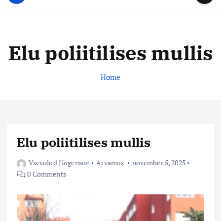
u
...
t
u
o
d
c
i
o
Elu poliitilises mullis
s
n
t
t
e
Home
e
n
k
t
e
s
k
Elu poliitilises mullis
u
s
Vsevolod Jürgenson
Arvamus
november 5, 2025
0 Comments