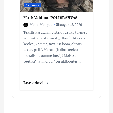
Arvamus
Mark Valdma: PÕLISRAHVAS
Mario Maripuu
august 8, 2026
Tekstis kasutan mõisteid: Eetika tuleneb
kreekakeelsest sõnast „ēthos“ ehk eesti
keeles „komme, tava, iseloom, eluviis,
tuttav paik“. Moraal (ladina keelest
moralis – „komme jne.“)! Mõisted
„eetika” ja „moraal” on üldjoontes…
Loe edasi