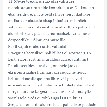
12,5%-ne toetus, ületab üksi valitsuse
moodustavate parteide koondtoetuse. Olukord on
ebameeldiv, et mitte öelda haige, sest rikutakse
olulist demokraatia aluspõhimõtet, mis näeb
valitsuse moodustamist võimalikult laiapõhjalisel
alusel, ehk siis peab ebanormaalseks vähemuse
despootlikku võimu enamuse üle.
Eesti vajab erakorralisi valimisi.
Praeguses keerulises poliitilises olukorras vajab
Eesti stabiilsust ning usaldusväärset juhtimist.
Parafraseerides klassikut, on meie jaoks
eksistentsiaalne küsimus, kas suudame hoida
heitunud mesilasperena ühte, või puhuvad
erimeelsuste ja vastandumiste tuuled sülemi laiali,
ning muutume kergesti haavatavaks sihtmärgiks
vaenlasele. Seda ei tohiks aga lasta juhtuda.
Seepärast on eriti oluline leida poliitiliste jõudude