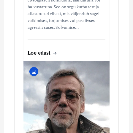
halvustatuna. See on segu kurbusest ja
allasurutud vihast, mis väljendub sageli
vaikimises, tõrjumises või passiivses
agressiivsuses. Solvumise…
Loe edasi