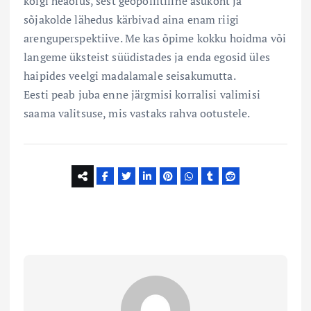
kõigi heaolus, sest geopoliitiline asukoht ja
sõjakolde lähedus kärbivad aina enam riigi
arenguperspektiive. Me kas õpime kokku hoidma või
langeme üksteist süüdistades ja enda egosid üles
haipides veelgi madalamale seisakumutta.
Eesti peab juba enne järgmisi korralisi valimisi
saama valitsuse, mis vastaks rahva ootustele.