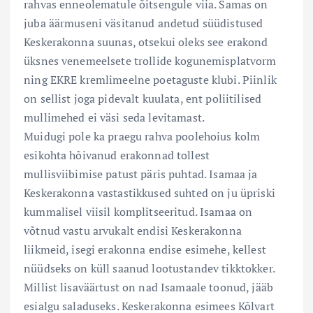
rahvas enneolematule õitsengule viia. Samas on
juba äärmuseni väsitanud andetud süüdistused
Keskerakonna suunas, otsekui oleks see erakond
üksnes venemeelsete trollide kogunemisplatvorm
ning EKRE kremlimeelne poetaguste klubi. Piinlik
on sellist joga pidevalt kuulata, ent poliitilised
mullimehed ei väsi seda levitamast.
Muidugi pole ka praegu rahva poolehoius kolm
esikohta hõivanud erakonnad tollest
mullisviibimise patust päris puhtad. Isamaa ja
Keskerakonna vastastikkused suhted on ju üpriski
kummalisel viisil komplitseeritud. Isamaa on
võtnud vastu arvukalt endisi Keskerakonna
liikmeid, isegi erakonna endise esimehe, kellest
nüüdseks on küll saanud lootustandev tikktokker.
Millist lisaväärtust on nad Isamaale toonud, jääb
esialgu saladuseks. Keskerakonna esimees Kõlvart