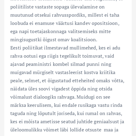
poliitiliste vastaste sopaga ülevalamine on
muutunud otsekui rahvusspordiks, millest ei taha
loobuda ei enamuse väärtusi kandev opositsioon,
ega napi toetajaskonnaga valitsemiseks mitte
mingisugustki õigust omav koalitsioon.
Eesti poliitikat ilmestavad mullimehed, kes ei adu
rahva ootusi ega riigis tegelikult toimuvat, vaid
ajavad peaministri kombel silmad punni ning
muigavad mürgiselt vastasleerist kostva kriitika
peale, selmet, et õigustatud etteheited omaks võtta,
näidata üles soovi vigadest õppida ning otsida
võimalust dialoogiks rahvaga. Muidugi on see
märksa keerulisem, kui endale rusikaga vastu rinda
taguda ning lõputult joriseda, kui rumal on rahvas,
kes ei mõista ametisse seatud juhtide geniaalsust ja
üleloomulikku võimet läbi lollide otsuste maa ja