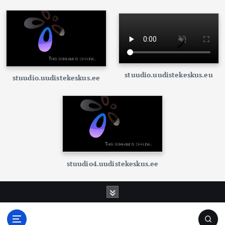
stuudio.uudistekeskus.eu
stuudio.uudistekeskus.ee
stuudio4.uudistekeskus.ee
S
k
i
p