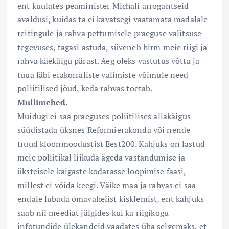
ent kuulates peaminister Michali arrogantseid
avaldusi, kuidas ta ei kavatsegi vaatamata madalale
reitingule ja rahva pettumisele praeguse valitsuse
tegevuses, tagasi astuda, süveneb hirm meie riigi ja
rahva käekäigu pärast. Aeg oleks vastutus võtta ja
tuua läbi erakorraliste valimiste võimule need
poliitilised jõud, keda rahvas toetab.
Mullimehed.
Muidugi ei saa praeguses poliitilises allakäigus
süüdistada üksnes Reformierakonda või nende
truud kloonmoodustist Eest200. Kahjuks on lastud
meie poliitikal liikuda ägeda vastandumise ja
üksteisele kaigaste kodarasse loopimise faasi,
millest ei võida keegi. Väike maa ja rahvas ei saa
endale lubada omavahelist kisklemist, ent kahjuks
saab nii meediat jälgides kui ka riigikogu
infotundide ülekandeid vaadates üha selgemaks, et