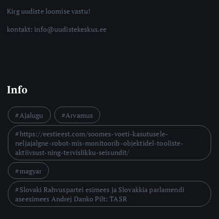
Kirg uudiste loomise vastu!
kontakt: info@uudistekeskus.ee
Info
Ajalugu
Arvamus
https://eestieest.com/soomes-voeti-kasutusele-
neljajalgne-robot-mis-monitoorib-objektidel-tooliste-
aktiivsust-ning-tervislikku-seisundit/
magyar
Slovaki Rahvuspartei esimees ja Slovakkia parlamendi
aseesimees Andrej Danko Pilt: TASR