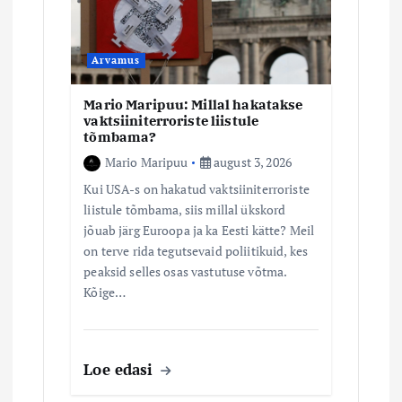
Arvamus
Mario Maripuu: Millal hakatakse
vaktsiiniterroriste liistule
tõmbama?
Mario Maripuu
august 3, 2026
Kui USA-s on hakatud vaktsiiniterroriste
liistule tõmbama, siis millal ükskord
jõuab järg Euroopa ja ka Eesti kätte? Meil
on terve rida tegutsevaid poliitikuid, kes
peaksid selles osas vastutuse võtma.
Kõige…
Loe edasi