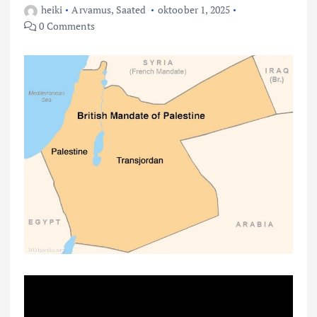
heiki
Arvamus
,
Saated
oktoober 1, 2025
0 Comments