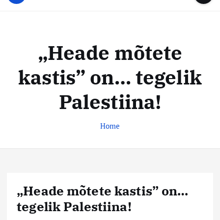
u
...
t
u
o
d
c
i
o
„Heade mõtete
s
n
t
t
kastis” on… tegelik
e
e
n
k
Palestiina!
t
e
s
Home
k
u
s
„Heade mõtete kastis” on…
tegelik Palestiina!