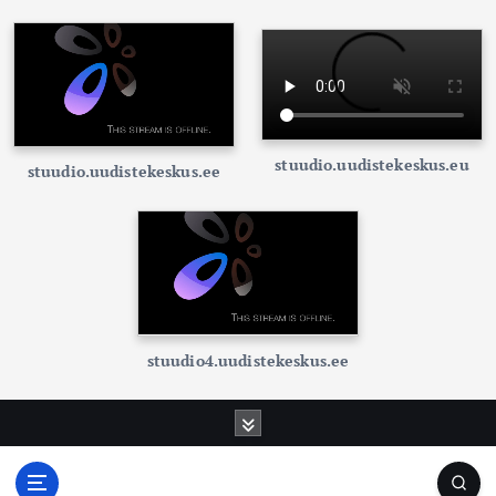
stuudio.uudistekeskus.eu
stuudio.uudistekeskus.ee
stuudio4.uudistekeskus.ee
S
k
i
p