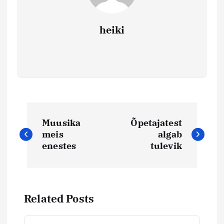
heiki
N
Muusika
Õpetajatest
a
meis
algab
enestes
tulevik
v
i
Related Posts
g