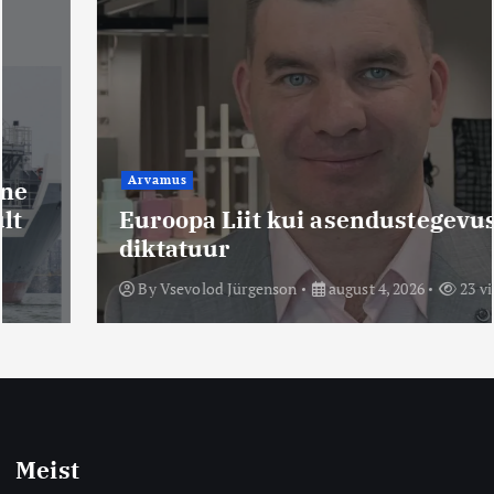
Arvamus
Euroopa Liit kui asendustegevuste
diktatuur
By
Vsevolod Jürgenson
august 4, 2026
23 views
Meist