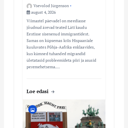
Vsevolod Jürgenson
august 4, 2026
Viimastel päevadel on meediasse
jõudnud ärevad teated Läti kaudu
Eestisse sisenenud immigrantidest.
Samas on küpsemas kriis Hispaaniale
kuuluvates Põhja-Aafrika enklaavides,
kus kümned tuhanded migrandid
ületatasid probleemideta piiri ja asusid
peremehetsema.…
Loe edasi