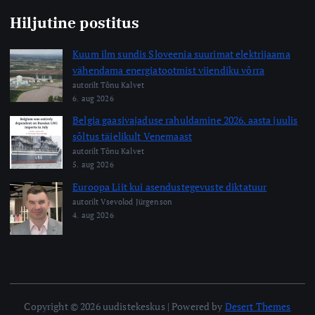
Hiljutine postitus
Kuum ilm sundis Sloveenia suurimat elektrijaama
vähendama energiatootmist viiendiku võrra
autorilt Tõnu Kalvet
6. aug 2026
Belgia gaasivajaduse rahuldamine 2026. aasta juulis
sõltus täielikult Venemaast
autorilt Tõnu Kalvet
5. aug 2026
Euroopa Liit kui asendustegevuste diktatuur
autorilt Vsevolod Jürgenson
4. aug 2026
Copyright © 2026 uudistekeskus | Powered by
Desert Themes