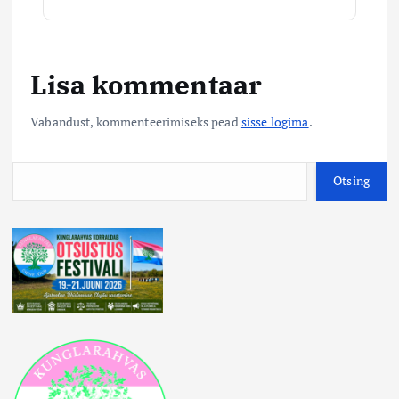
Lisa kommentaar
Vabandust, kommenteerimiseks pead
sisse logima
.
O
Otsing
t
s
i