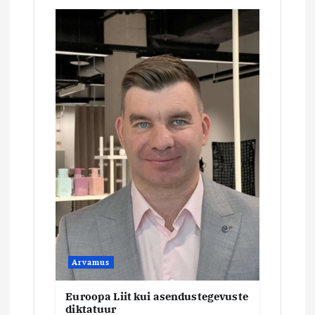
e
e
r
i
m
i
n
e
Arvamus
Euroopa Liit kui asendustegevuste
diktatuur