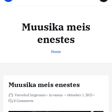
u
...
t
u
o
d
c
i
o
Muusika meis
s
n
t
t
enestes
e
e
n
k
t
Home
e
s
k
u
s
Muusika meis enestes
Vsevolod Jürgenson
Arvamus
oktoober 1, 2025
0 Comments