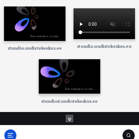
stuudio.uudistekeskus.eu
stuudio.uudistekeskus.ee
stuudio4.uudistekeskus.ee
S
k
i
p