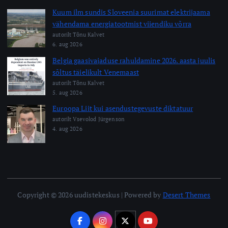
Kuum ilm sundis Sloveenia suurimat elektrijaama
vähendama energiatootmist viiendiku võrra
autorilt Tõnu Kalvet
6. aug 2026
Belgia gaasivajaduse rahuldamine 2026. aasta juulis
sõltus täielikult Venemaast
autorilt Tõnu Kalvet
5. aug 2026
Euroopa Liit kui asendustegevuste diktatuur
autorilt Vsevolod Jürgenson
4. aug 2026
Copyright © 2026 uudistekeskus | Powered by
Desert Themes