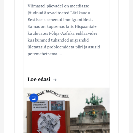
Viimastel päevadel on meediasse
jõudnud ärevad teated Läti kaudu
Eestisse sisenenud immigrantidest.
Samas on küpsemas kriis Hispaaniale
kuuluvates Põhja-Aafrika enklaavides,
kus kümned tuhanded migrandid
ületatasid probleemideta piiri ja asusid
peremehetsema.…
Loe edasi