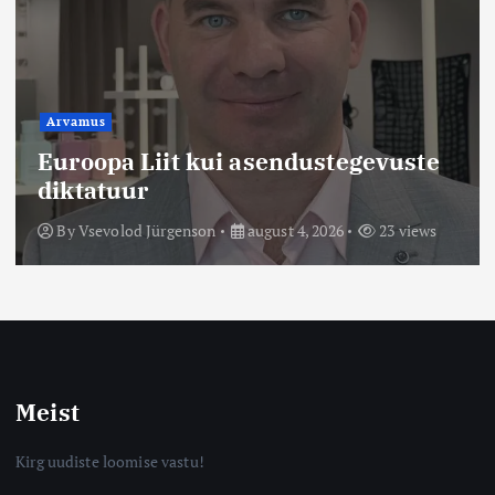
Arvamus
Euroopa Liit kui asendustegevuste
diktatuur
By
Vsevolod Jürgenson
august 4, 2026
23 views
Meist
Kirg uudiste loomise vastu!