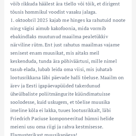
võib rikkuda häälest ära tšello või tõik, et dirigent
tõusis hommikul voodist vasaku jalaga.
1. oktoobril 2025 kajab me hinges ka rahutuid noote
ning vägisi aimub kakofoonia, mida vormib
ebakindlaks muutunud maailma pealetükkiv
närviline rütm. Ent just rahutus maailmas vajame
senisest enam muusikat, mis aitaks meil
keskenduda, tunda ära põhiväärtusi, mille nimel
tasub elada, lubab leida oma viisi, mis juhatab
lootusrikkana läbi päevade halli tõeluse. Maailm on
ärev ja Eesti igapäevapüüded takerdunud
üheülbaliste poliitmängurite küündimatuisse
soolodesse, kuid uskugem, et tõelise muusika
imeline kõla ei lakka, tuues lootusrikkalt, läbi
Friedrich Paciuse komponeeritud hümni helide
meieni usu oma riigi ja rahva kestmisesse.
Elamusterikast muusikapäeva!