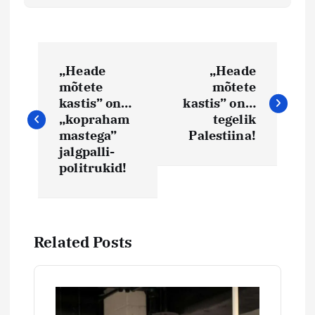
N
„Heade
„Heade
a
mõtete
mõtete
kastis” on…
kastis” on…
v
„kopraham
tegelik
mastega”
Palestiina!
i
jalgpalli-
politrukid!
g
e
Related Posts
e
r