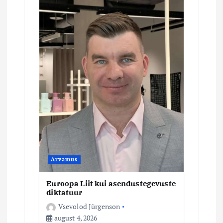
i
m
i
n
e
Arvamus
Euroopa Liit kui asendustegevuste
diktatuur
Vsevolod Jürgenson
august 4, 2026