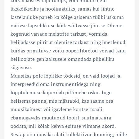
kõrval kostev raju tümps, võib muuta meid
ükskõikseiks ja hoolimatuiks, samas kui lihtne
lastelauluke paneb ka kõige asisema tüübi uskuma
naiivse lapselikkuse kõikevõitvasse jõusse. Oleme
kogenud vanade meistrite tarkust, vormida
helijadasse piiritut olemise tarkust ning imetlenud,
kuidas primitiivse võitu ooperilibretod võivad tänu
heliloojate geniaalsusele omandada piibelliku
sügavuse.
Muusikas pole lõplikke tõdesid, on vaid loojad ja
interpreedid oma instrumentidega ning
lõpptulemuse kujundab pillimehe oskus lugu
helisema panna, mis määrabki, kas saame osa
muusikaimest või igavleme kontsertsaali
ebamugavaks muutunud toolil, suutmata ära
oodata, mil kõlab kehva esituse viimane akord.
Sestap on muusika alati kollektiivne looming, mille