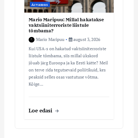
Arvamus
Mario Maripuu: Millal hakatakse
vaktsiiniterroriste liistule
tõmbama?
Mario Maripuu
august 3, 2026
Kui USA-s on hakatud vaktsiiniterroriste
liistule tõmbama, siis millal ükskord
jõuab järg Euroopa ja ka Eesti kätte? Meil
on terve rida tegutsevaid poliitikuid, kes
peaksid selles osas vastutuse võtma.
Kõige…
Loe edasi