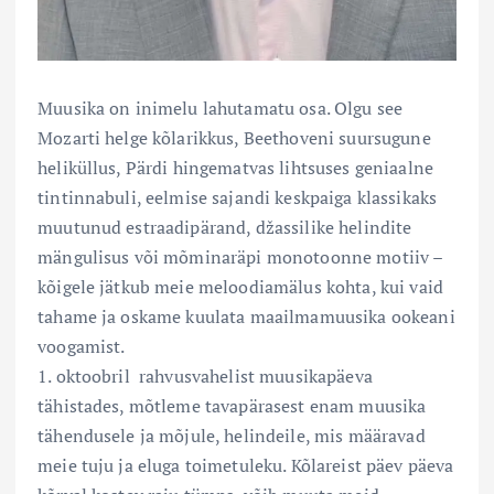
Muusika on inimelu lahutamatu osa. Olgu see
Mozarti helge kõlarikkus, Beethoveni suursugune
heliküllus, Pärdi hingematvas lihtsuses geniaalne
tintinnabuli, eelmise sajandi keskpaiga klassikaks
muutunud estraadipärand, džassilike helindite
mängulisus või mõminaräpi monotoonne motiiv –
kõigele jätkub meie meloodiamälus kohta, kui vaid
tahame ja oskame kuulata maailmamuusika ookeani
voogamist.
1. oktoobril rahvusvahelist muusikapäeva
tähistades, mõtleme tavapärasest enam muusika
tähendusele ja mõjule, helindeile, mis määravad
meie tuju ja eluga toimetuleku. Kõlareist päev päeva