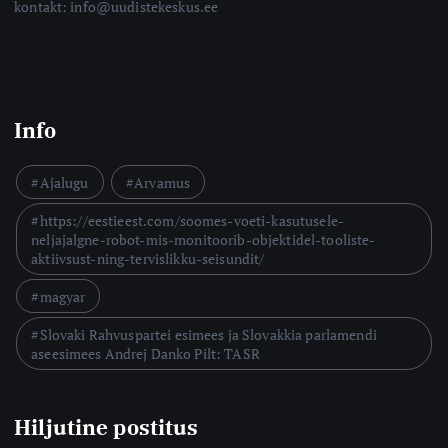
kontakt: info@uudistekeskus.ee
Info
Ajalugu
Arvamus
https://eestieest.com/soomes-voeti-kasutusele-
neljajalgne-robot-mis-monitoorib-objektidel-tooliste-
aktiivsust-ning-tervislikku-seisundit/
magyar
Slovaki Rahvuspartei esimees ja Slovakkia parlamendi
aseesimees Andrej Danko Pilt: TASR
Hiljutine postitus