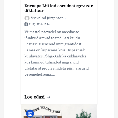
Euroopa Liit kui asendustegevuste
diktatuur
Vsevolod Jürgenson
august 4, 2026
Viimastel päevadel on meediasse
jõudnud ärevad teated Läti kaudu
Eestisse sisenenud immigrantidest.
Samas on küpsemas kriis Hispaaniale
kuuluvates Põhja-Aafrika enklaavides,
kus kümned tuhanded migrandid
ületatasid probleemideta piiri ja asusid
peremehetsema.…
Loe edasi