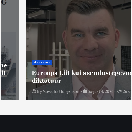
Arvamus
Euroopa Liit kui asendustegevuste
diktatuur
By
Vsevolod Jürgenson
august 4, 2026
26 views