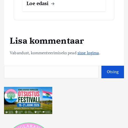
Loe edasi
Lisa kommentaar
Vabandust, kommenteerimiseks pead
sisse logima
.
O
Otsing
t
s
i