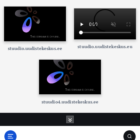
stuudio.uudistekeskus.eu
stuudio.uudistekeskus.ee
stuudio4.uudistekeskus.ee
S
k
i
p