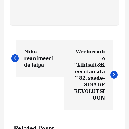
N
Miks
Weebiraadi
a
reanimeeri
o
da laipa
“Lihtsalt&K
v
eerutamata
” 82. saade-
i
SIGADE
REVOLUTSI
OON
g
e
Related Posts