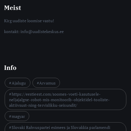
Meist
Kirg uudiste loomise vastu!
kontakt: info@uudistekeskus.ee
Info
Ajalugu
Arvamus
https://eestieest.com/soomes-voeti-kasutusele-
neljajalgne-robot-mis-monitoorib-objektidel-tooliste-
aktiivsust-ning-tervislikku-seisundit/
magyar
Slovaki Rahvuspartei esimees ja Slovakkia parlamendi