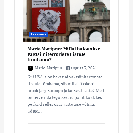
Arvamus
Mario Maripuu: Millal hakatakse
vaktsiiniterroriste liistule
tõmbama?
Mario Maripuu
august 3, 2026
Kui USA-s on hakatud vaktsiiniterroriste
liistule tõmbama, siis millal ükskord
jõuab järg Euroopa ja ka Eesti kätte? Meil
on terve rida tegutsevaid poliitikuid, kes
peaksid selles osas vastutuse võtma.
Kõige…