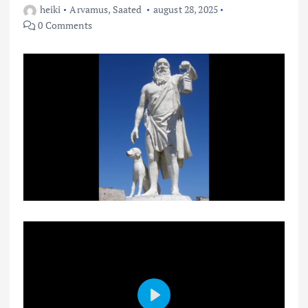
heiki
Arvamus
,
Saated
august 28, 2025
0 Comments