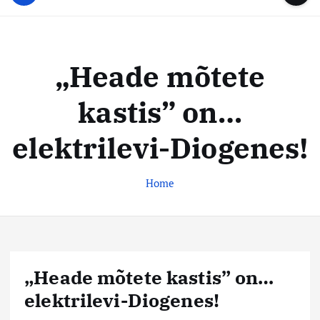
u
...
t
u
o
d
c
i
o
„Heade mõtete
s
n
t
t
kastis” on…
e
e
n
k
elektrilevi-Diogenes!
t
e
s
Home
k
u
s
„Heade mõtete kastis” on…
elektrilevi-Diogenes!