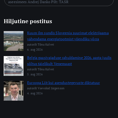
aseesimees Andrej Danko Pilt: TASR
Hiljutine postitus
Kuum ilm sundis Sloveenia suurimat elektrijaama
vähendama energiatootmist viiendiku võrra
autorilt Tõnu Kalvet
6. aug 2026
Belgia gaasivajaduse rahuldamine 2026. aasta juulis
sõltus täielikult Venemaast
autorilt Tõnu Kalvet
5. aug 2026
Euroopa Liit kui asendustegevuste diktatuur
autorilt Vsevolod Jürgenson
4. aug 2026