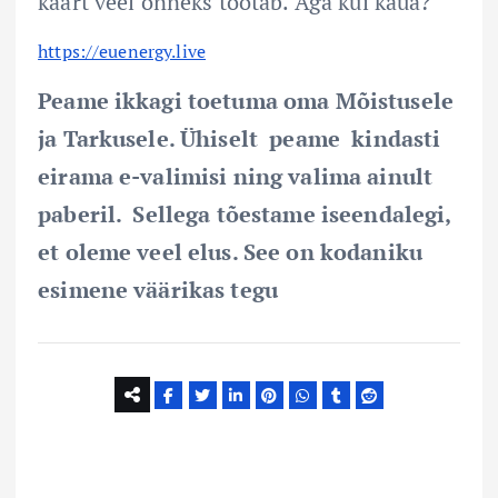
kaart veel õnneks töötab. Aga kui kaua?
https://euenergy.live
Peame ikkagi toetuma oma Mõistusele
ja Tarkusele. Ühiselt peame kindasti
eirama e-valimisi ning valima ainult
paberil. Sellega tõestame iseendalegi,
et oleme veel elus. See on kodaniku
esimene väärikas tegu