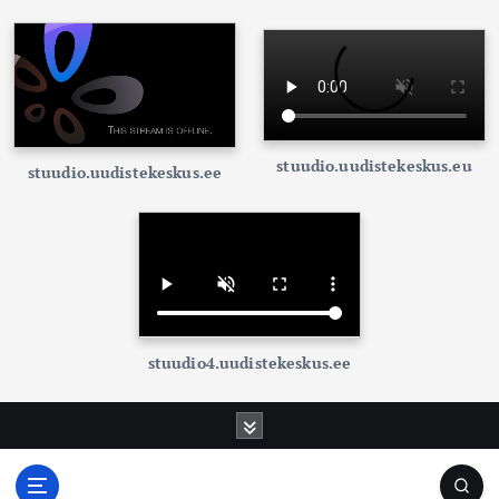
stuudio.uudistekeskus.eu
stuudio.uudistekeskus.ee
stuudio4.uudistekeskus.ee
S
k
i
p