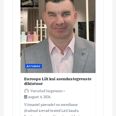
e
Arvamus
Euroopa Liit kui asendustegevuste
diktatuur
Vsevolod Jürgenson
august 4, 2026
Viimastel päevadel on meediasse
jõudnud ärevad teated Läti kaudu