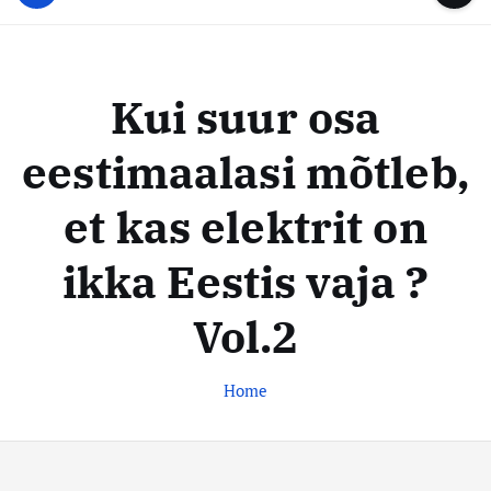
u
...
t
u
o
d
c
i
o
Kui suur osa
s
n
t
t
eestimaalasi mõtleb,
e
e
n
k
et kas elektrit on
t
e
s
ikka Eestis vaja ?
k
Vol.2
u
s
Home