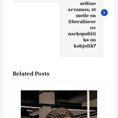
v
selline
i
arvamus, et
meile on
liberaliseer
g
uv
narkopoliiti
e
ka on
kahjulik?
e
r
Related Posts
i
m
i
n