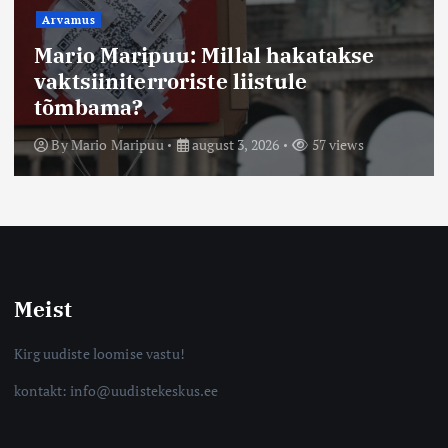
Arvamus
Mario Maripuu: Millal hakatakse
vaktsiiniterroriste liistule
tõmbama?
By
Mario Maripuu
august 3, 2026
57 views
Meist
Kirg uudiste loomise vastu!
kontakt: info@uudistekeskus.ee