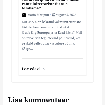
vaktsiiniterroriste liistule
tõmbama?
Mario Maripuu
august 3, 2026
Kui USA-s on hakatud vaktsiiniterroriste
liistule tõmbama, siis millal ükskord
jõuab järg Euroopa ja ka Eesti kätte? Meil
on terve rida tegutsevaid poliitikuid, kes
peaksid selles osas vastutuse võtma.
Kõige…
Loe edasi
Lisa kommentaar