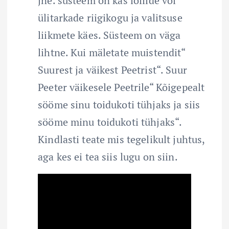
jne. süsteem on kas lollide või
ülitarkade riigikogu ja valitsuse
liikmete käes. Süsteem on väga
lihtne. Kui mäletate muistendit“
Suurest ja väikest Peetrist“. Suur
Peeter väikesele Peetrile“ Kõigepealt
sööme sinu toidukoti tühjaks ja siis
sööme minu toidukoti tühjaks“.
Kindlasti teate mis tegelikult juhtus,
aga kes ei tea siis lugu on siin.