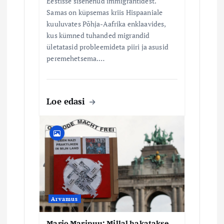
Eestisse sisenenud immigrantidest.
Samas on küpsemas kriis Hispaaniale
kuuluvates Põhja-Aafrika enklaavides,
kus kümned tuhanded migrandid
ületatasid probleemideta piiri ja asusid
peremehetsema.…
Loe edasi
Arvamus
Mario Maripuu: Millal hakatakse