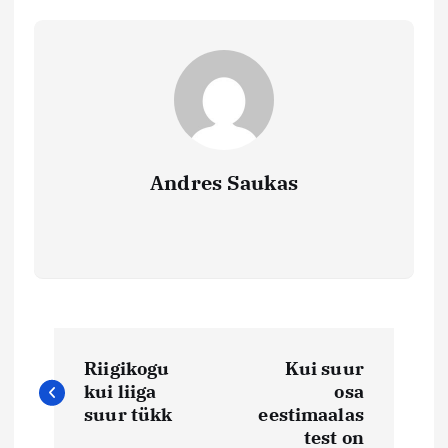
Andres Saukas
N
Riigikogu
Kui suur
a
kui liiga
osa
suur tükk
eestimaalas
test on