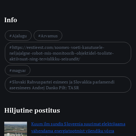
Info
Ajalugu
Arvamus
https://eestieest.com/soomes-voeti-kasutusele-
neljajalgne-robot-mis-monitoorib-objektidel-tooliste-
aktiivsust-ning-tervislikku-seisundit/
magyar
Slovaki Rahvuspartei esimees ja Slovakkia parlamendi
aseesimees Andrej Danko Pilt: TASR
Hiljutine postitus
Kuum ilm sundis Sloveenia suurimat elektrijaama
vähendama energiatootmist viiendiku võrra