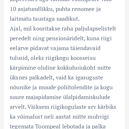
10 asjatundlikku, puhta renomee ja
laitmatu taustaga saadikut.
Ajal, mil kooritakse raha paljulapselistelt
peredelt ning pensionäridelt, kuna riigi
eelarve pidavat vajama täiendavaid
tulusid, oleks riigikogu koosseisu
kärpimine oluline kokkuhoiukoht mitte
üksnes palkadelt, vaid ka igasuguste
nõunike ja muude poliitolendite ja kogu
suure majapidamise ülalpidamiskulude
arvelt. Väiksem riigikogulaste arv kärbiks
ka võimalust neli aastat mitte muhvigi
tegemata Toompeal lebotada ja palka