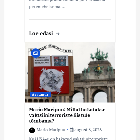
peremehetsema.…
Loe edasi
Arvamus
Mario Maripuu: Millal hakatakse
vaktsiiniterroriste liistule
tõmbama?
Mario Maripuu
august 3, 2026
Kui USA-s on hakatud vaktsiiniterroriste