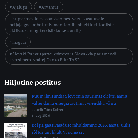
Ajalugu
Arvamus
https://eestieest.com/soomes-voeti-kasutusele-
neljajalgne-robot-mis-monitoorib-objektidel-tooliste-
aktiivsust-ning-tervislikku-seisundit/
magyar
Slovaki Rahvuspartei esimees ja Slovakkia parlamendi
aseesimees Andrej Danko Pilt: TASR
Hiljutine postitus
Kuum ilm sundis Sloveenia suurimat elektrijaama
vähendama energiatootmist viiendiku võrra
autorilt Tõnu Kalvet
6. aug 2026
Belgia gaasivajaduse rahuldamine 2026. aasta juulis
sõltus täielikult Venemaast