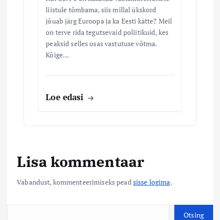
liistule tõmbama, siis millal ükskord
jõuab järg Euroopa ja ka Eesti kätte? Meil
on terve rida tegutsevaid poliitikuid, kes
peaksid selles osas vastutuse võtma.
Kõige…
Loe edasi
Lisa kommentaar
Vabandust, kommenteerimiseks pead
sisse logima
.
O
Otsing