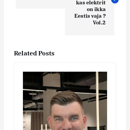
kas elektrit
i
on ikka
Eestis vaja ?
Vol.2
g
e
e
Related Posts
r
i
m
i
n