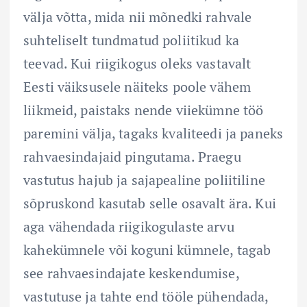
välja võtta, mida nii mõnedki rahvale
suhteliselt tundmatud poliitikud ka
teevad. Kui riigikogus oleks vastavalt
Eesti väiksusele näiteks poole vähem
liikmeid, paistaks nende viiekümne töö
paremini välja, tagaks kvaliteedi ja paneks
rahvaesindajaid pingutama. Praegu
vastutus hajub ja sajapealine poliitiline
sõpruskond kasutab selle osavalt ära. Kui
aga vähendada riigikogulaste arvu
kahekümnele või koguni kümnele, tagab
see rahvaesindajate keskendumise,
vastutuse ja tahte end tööle pühendada,