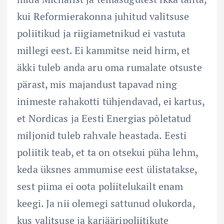
kui Reformierakonna juhitud valitsuse
poliitikud ja riigiametnikud ei vastuta
millegi eest. Ei kammitse neid hirm, et
äkki tuleb anda aru oma rumalate otsuste
pärast, mis majandust tapavad ning
inimeste rahakotti tühjendavad, ei kartus,
et Nordicas ja Eesti Energias põletatud
miljonid tuleb rahvale heastada. Eesti
poliitik teab, et ta on otsekui püha lehm,
keda üksnes ammumise eest ülistatakse,
sest piima ei oota poliitelukailt enam
keegi. Ja nii olemegi sattunud olukorda,
kus valitsuse ja karjääripoliitikute