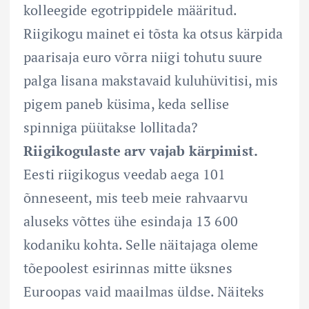
kolleegide egotrippidele määritud.
Riigikogu mainet ei tõsta ka otsus kärpida
paarisaja euro võrra niigi tohutu suure
palga lisana makstavaid kuluhüvitisi, mis
pigem paneb küsima, keda sellise
spinniga püütakse lollitada?
Riigikogulaste arv vajab kärpimist.
Eesti riigikogus veedab aega 101
õnneseent, mis teeb meie rahvaarvu
aluseks võttes ühe esindaja 13 600
kodaniku kohta. Selle näitajaga oleme
tõepoolest esirinnas mitte üksnes
Euroopas vaid maailmas üldse. Näiteks