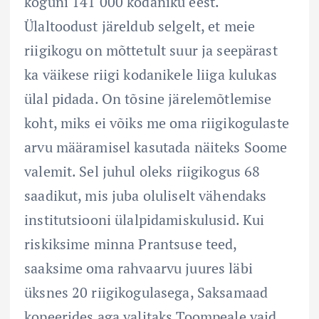
koguni 141 000 kodaniku eest.
Ülaltoodust järeldub selgelt, et meie
riigikogu on mõttetult suur ja seepärast
ka väikese riigi kodanikele liiga kulukas
ülal pidada. On tõsine järelemõtlemise
koht, miks ei võiks me oma riigikogulaste
arvu määramisel kasutada näiteks Soome
valemit. Sel juhul oleks riigikogus 68
saadikut, mis juba oluliselt vähendaks
institutsiooni ülalpidamiskulusid. Kui
riskiksime minna Prantsuse teed,
saaksime oma rahvaarvu juures läbi
üksnes 20 riigikogulasega, Saksamaad
kopeerides aga valitaks Toompeale vaid