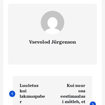
Vsevolod Jürgenson
N
Luuletus
Kui suur
a
kui
osa
lakmuspabe
eestimaalas
v
r
i mõtleb, et