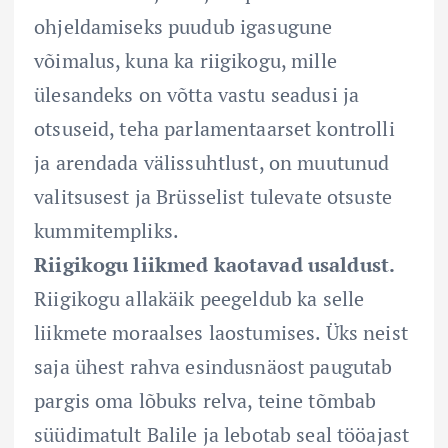
ohjeldamiseks puudub igasugune
võimalus, kuna ka riigikogu, mille
ülesandeks on võtta vastu seadusi ja
otsuseid, teha parlamentaarset kontrolli
ja arendada välissuhtlust, on muutunud
valitsusest ja Brüsselist tulevate otsuste
kummitempliks.
Riigikogu liikmed kaotavad usaldust.
Riigikogu allakäik peegeldub ka selle
liikmete moraalses laostumises. Üks neist
saja ühest rahva esindusnäost paugutab
pargis oma lõbuks relva, teine tõmbab
süüdimatult Balile ja lebotab seal tööajast