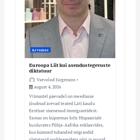
e
Arvamus
Euroopa Liit kui asendustegevuste
diktatuur
Vsevolod Jürgenson
august 4, 2026
Viimastel päevadel on meediasse
jõudnud ärevad teated Läti kaudu
Eestisse sisenenud immigrantidest.
Samas on küpsemas kriis Hispaaniale
kuuluvates Põhja-Aafrika enklaavides,
kus kümned tuhanded migrandid
ületatasid probleemideta piiri ja asusid