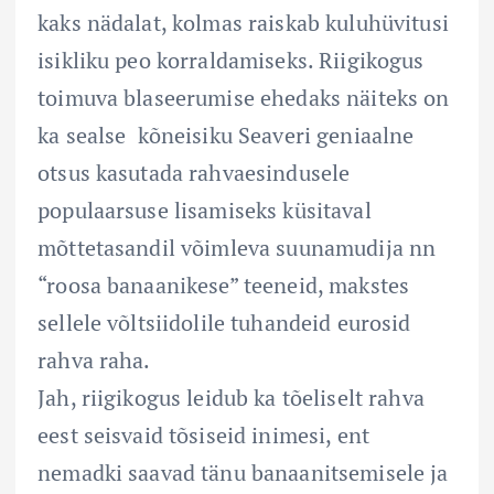
kaks nädalat, kolmas raiskab kuluhüvitusi
isikliku peo korraldamiseks. Riigikogus
toimuva blaseerumise ehedaks näiteks on
ka sealse kõneisiku Seaveri geniaalne
otsus kasutada rahvaesindusele
populaarsuse lisamiseks küsitaval
mõttetasandil võimleva suunamudija nn
“roosa banaanikese” teeneid, makstes
sellele võltsiidolile tuhandeid eurosid
rahva raha.
Jah, riigikogus leidub ka tõeliselt rahva
eest seisvaid tõsiseid inimesi, ent
nemadki saavad tänu banaanitsemisele ja