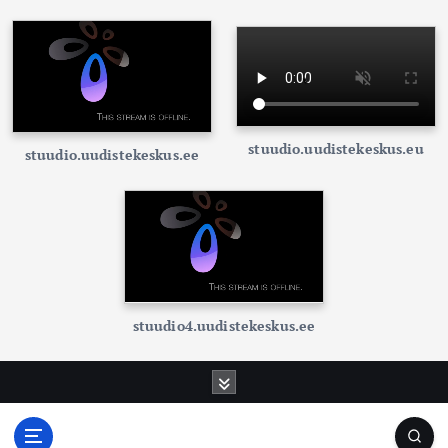
stuudio.uudistekeskus.eu
stuudio.uudistekeskus.ee
stuudio4.uudistekeskus.ee
S
k
i
p