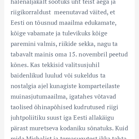
halenaljakalt sootuks üht teist aega ja
riigikorraldust meenutavad väited, et
Eesti on tõusnud maailma edukamate,
kõige vabamate ja tulevikuks kõige
paremini valmis, riikide sekka, nagu ta
tabavalt mainis oma 15. novembril peetud
kõnes. Kas tekkisid valitsusjuhil
baidenlikud luulud või sukeldus ta
nostalgia ajel kunagiste komparteilaste
muinasjutumaailma, igatahes võtavad
taolised õhinapõhised kudrutused riigi
juhtpoliitiku suust iga Eesti allakäigu
pärast muretseva kodaniku sõnatuks. Kuid
mida Michalist ja temasugutest ikka tahta,