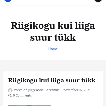
u
...
t
u
o
d
c
i
o
Riigikogu kui liiga
s
n
t
t
suur tükk
e
e
n
k
t
Home
e
s
k
u
s
Riigikogu kui liiga suur tükk
Vsevolod Jürgenson
Arvamus
november 22, 2024
0 Comments