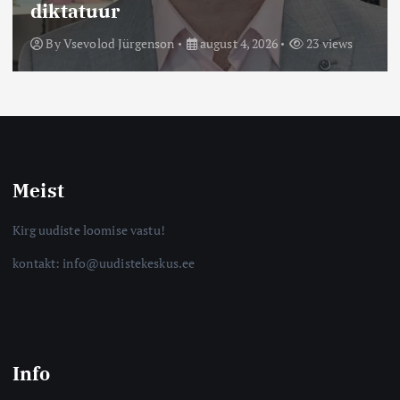
diktatuur
By
Vsevolod Jürgenson
august 4, 2026
23 views
Meist
Kirg uudiste loomise vastu!
kontakt: info@uudistekeskus.ee
Info