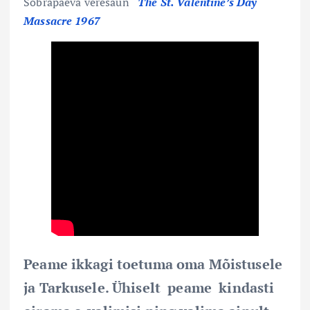
Sõbrapäeva veresaun
The St. Valentine’s Day
Massacre 1967
Peame ikkagi toetuma oma Mõistusele
ja Tarkusele. Ühiselt peame kindasti