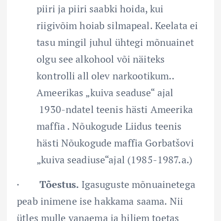
piiri ja piiri saabki hoida, kui
riigivõim hoiab silmapeal. Keelata ei
tasu mingil juhul ühtegi mõnuainet
olgu see alkohool või näiteks
kontrolli all olev narkootikum..
Ameerikas „kuiva seaduse“ ajal
1930-ndatel teenis hästi Ameerika
maffia . Nõukogude Liidus teenis
hästi Nõukogude maffia Gorbatšovi
„kuiva seadiuse“ajal (1985-1987.a.)
·
Tõestus.
Igasuguste mõnuainetega
peab inimene ise hakkama saama. Nii
ütles mulle vanaema ja hiljem toetas