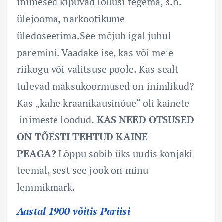
inimesed kipuvad lollusi tegema, s.h.
ülejooma, narkootikume
üledoseerima.See mõjub igal juhul
paremini. Vaadake ise, kas või meie
riikogu või valitsuse poole. Kas sealt
tulevad maksukoormused on inimlikud?
Kas „kahe kraanikausinõue“ oli kainete
inimeste loodud
. KAS NEED OTSUSED
ON TÕESTI TEHTUD KAINE
PEAGA?
Lõppu sobib üks uudis konjaki
teemal, sest see jook on minu
lemmikmark.
Aastal 1900 võitis Pariisi