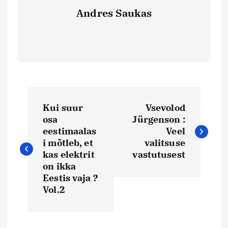
Andres Saukas
N
Kui suur
Vsevolod
a
osa
Jürgenson :
eestimaalas
Veel
v
i mõtleb, et
valitsuse
kas elektrit
vastutusest
i
on ikka
Eestis vaja ?
Vol.2
g
e