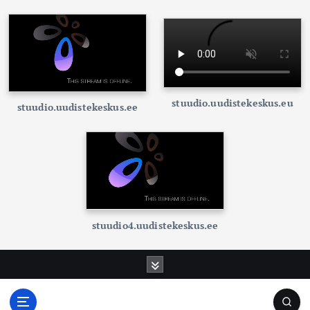
stuudio.uudistekeskus.eu
stuudio.uudistekeskus.ee
stuudio4.uudistekeskus.ee
S
k
i
p