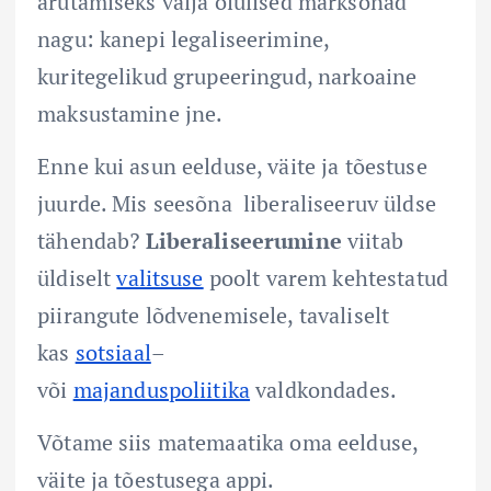
arutamiseks välja olulised märksõnad
nagu: kanepi legaliseerimine,
kuritegelikud grupeeringud, narkoaine
maksustamine jne.
Enne kui asun eelduse, väite ja tõestuse
juurde. Mis seesõna liberaliseeruv üldse
tähendab?
Liberaliseerumine
viitab
üldiselt
valitsuse
poolt varem kehtestatud
piirangute lõdvenemisele, tavaliselt
kas
sotsiaal
–
või
majanduspoliitika
valdkondades.
Võtame siis matemaatika oma eelduse,
väite ja tõestusega appi.