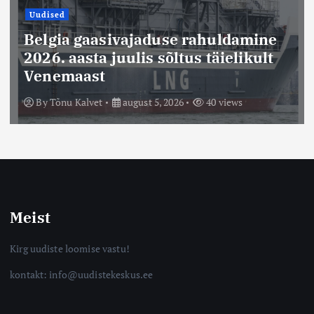
Uudised
Belgia gaasivajaduse rahuldamine
2026. aasta juulis sõltus täielikult
Venemaast
By
Tõnu Kalvet
august 5, 2026
40 views
Meist
Kirg uudiste loomise vastu!
kontakt: info@uudistekeskus.ee