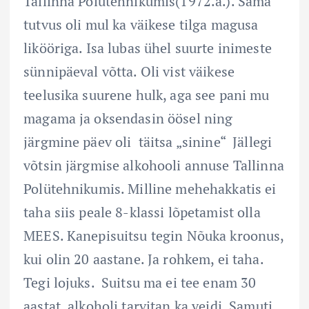
Tallinna Polütehnikumis(1972.a.). Sama
tutvus oli mul ka väikese tilga magusa
likööriga. Isa lubas ühel suurte inimeste
sünnipäeval võtta. Oli vist väikese
teelusika suurene hulk, aga see pani mu
magama ja oksendasin öösel ning
järgmine päev oli täitsa „sinine“ Jällegi
võtsin järgmise alkohooli annuse Tallinna
Polütehnikumis. Milline mehehakkatis ei
taha siis peale 8-klassi lõpetamist olla
MEES. Kanepisuitsu tegin Nõuka kroonus,
kui olin 20 aastane. Ja rohkem, ei taha.
Tegi lojuks. Suitsu ma ei tee enam 30
aastat, alkoholi tarvitan ka veidi. Samuti