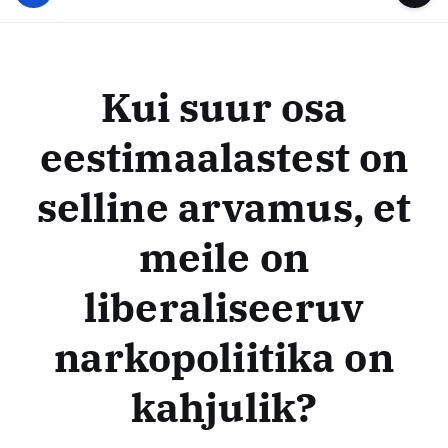
u
...
t
u
o
d
c
i
o
Kui suur osa
s
n
t
t
eestimaalastest on
e
e
n
k
selline arvamus, et
t
e
s
meile on
k
liberaliseeruv
u
s
narkopoliitika on
kahjulik?