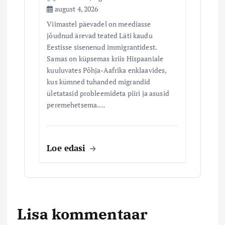
august 4, 2026
Viimastel päevadel on meediasse
jõudnud ärevad teated Läti kaudu
Eestisse sisenenud immigrantidest.
Samas on küpsemas kriis Hispaaniale
kuuluvates Põhja-Aafrika enklaavides,
kus kümned tuhanded migrandid
ületatasid probleemideta piiri ja asusid
peremehetsema.…
Loe edasi
Lisa kommentaar