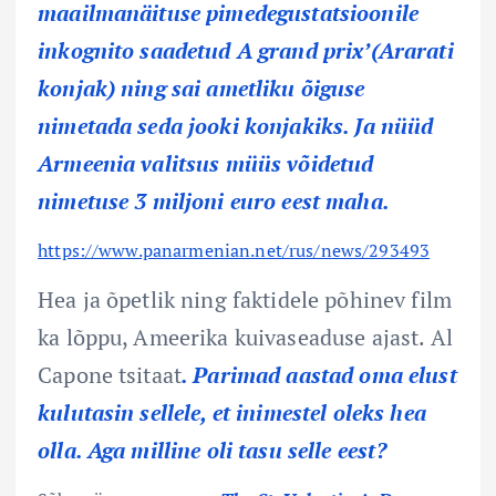
maailmanäituse pimedegustatsioonile
inkognito saadetud A grand prix’(Ararati
konjak) ning sai ametliku õiguse
nimetada seda jooki konjakiks. Ja nüüd
Armeenia valitsus müüs võidetud
nimetuse 3 miljoni euro eest maha.
https://www.panarmenian.net/rus/news/293493
Hea ja õpetlik ning faktidele põhinev film
ka lõppu, Ameerika kuivaseaduse ajast. Al
Capone tsitaat
. Parimad aastad oma elust
kulutasin sellele, et inimestel oleks hea
olla. Aga milline oli tasu selle eest?