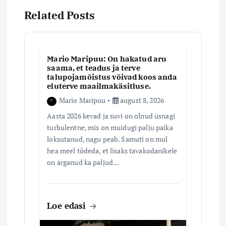
e
Related Posts
r
Mario Maripuu: On hakatud aru
i
saama, et teadus ja terve
talupojamõistus võivad koos anda
m
eluterve maailmakäsitluse.
Mario Maripuu
august 8, 2026
i
Aasta 2026 kevad ja suvi on olnud üsnagi
turbulentne, mis on muidugi palju paika
n
loksutanud, nagu peab. Samuti on mul
hea meel tõdeda, et lisaks tavakodanikele
e
on ärganud ka paljud…
Loe edasi