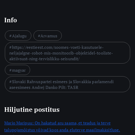
Info
Ajalugu
Arvamus
https://eestieest.com/soomes-voeti-kasutusele-
neljajalgne-robot-mis-monitoorib-objektidel-tooliste-
aktiivsust-ning-tervislikku-seisundit/
magyar
Slovaki Rahvuspartei esimees ja Slovakkia parlamendi
aseesimees Andrej Danko Pilt: TASR
Hiljutine postitus
Mario Maripuu: On hakatud aru saama, et teadus ja terve
talupojamõistus võivad koos anda eluterve maailmakäsitluse.