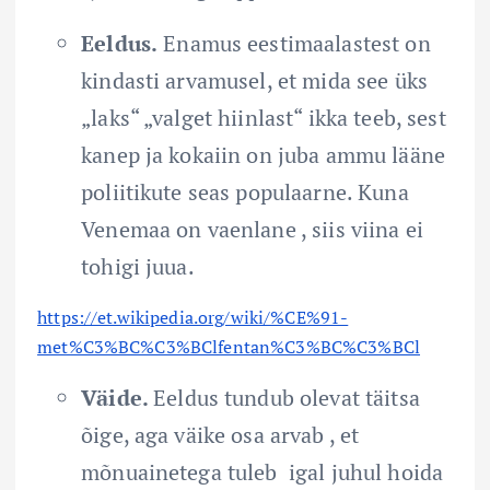
Eeldus.
Enamus eestimaalastest on
kindasti arvamusel, et mida see üks
„laks“ „valget hiinlast“ ikka teeb, sest
kanep ja kokaiin on juba ammu lääne
poliitikute seas populaarne. Kuna
Venemaa on vaenlane , siis viina ei
tohigi juua.
https://et.wikipedia.org/wiki/%CE%91-
met%C3%BC%C3%BClfentan%C3%BC%C3%BCl
Väide.
Eeldus tundub olevat täitsa
õige, aga väike osa arvab , et
mõnuainetega tuleb igal juhul hoida