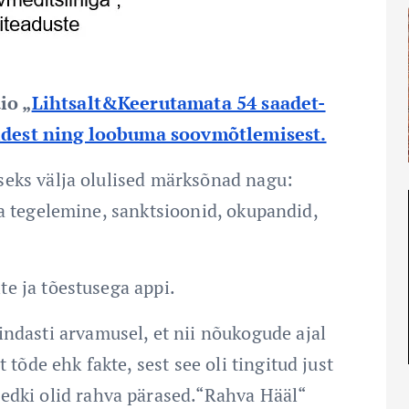
io „
Lihtsalt&Keerutamata 54 saadet-
idest ning loobuma soovmõtlemisest.
seks välja olulised märksõnad nagu:
ga tegelemine, sanktsioonid, okupandid,
e ja tõestusega appi.
ndasti arvamusel, et nii nõukogude ajal
 tõde ehk fakte, sest see oli tingitud just
edki olid rahva pärased.“Rahva Hääl“