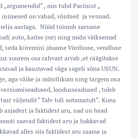
 „argumendid“ , mis tulid Pariisist „
ik inimesed on vabad, võrdsed ja vennad.
e nelja aastaga. Nüüd toimub sarnane
ud( auto, kaitse jne) ning mida väiksemad
ad, seda kiiremini jõuame Võrdsuse, vendluse
kus suurem osa rahvast arvab ,et räägitakse
nistavad ja kasutavad väga sageli sõna USUN.
ige, aga väike ja mõistlikum ning targem osa
niversiumiseadused, loodusseadused , tuleb
stast väljendit“ Talv tuli ootamatult“. Kuna
b asjadest ja faktidest aru, nad on head
amuti saavad faktidest aru ja hakkavad
avad alles siis faktidest aru saama ja