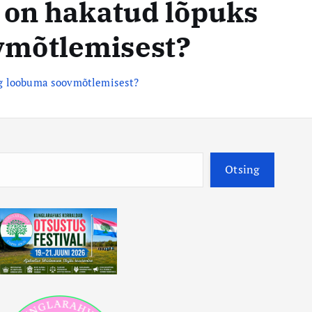
s on hakatud lõpuks
vmõtlemisest?
ing loobuma soovmõtlemisest?
O
Otsing
t
s
i