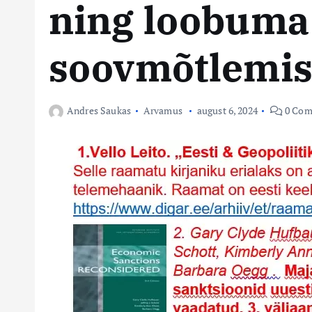
ning loobuma
soovmõtlemis
Andres Saukas
Arvamus
august 6, 2024
0 Com