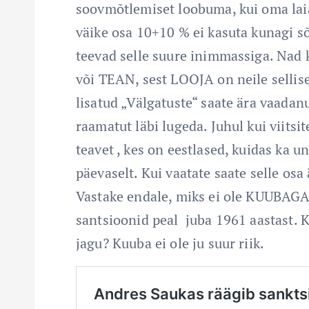
soovmõtlemiset loobuma, kui oma lai
väike osa 10+10 % ei kasuta kunagi s
teevad selle suure inimmassiga. Na
või TEAN, sest LOOJA on neile sellise
lisatud „Välgatuste“ saate ära vaadanu
raamatut läbi lugeda. Juhul kui viitsit
teavet , kes on eestlased, kuidas ka 
päevaselt. Kui vaatate saate selle o
Vastake endale, miks ei ole KUUBAGA,
santsioonid peal juba 1961 aastast. Kas
jagu? Kuuba ei ole ju suur riik.