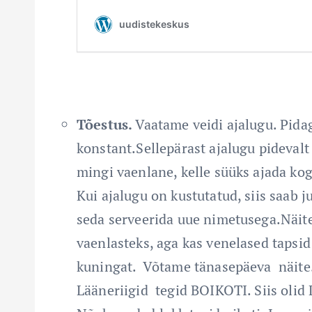
Tõestus.
Vaatame veidi ajalugu. Pida
konstant.Sellepärast ajalugu pidevalt
mingi vaenlane, kelle süüks ajada ko
Kui ajalugu on kustutatud, siis saab j
seda serveerida uue nimetusega.Näit
vaenlasteks, aga kas venelased tapsid 
kuningat. Võtame tänasepäeva näit
Lääneriigid tegid BOIKOTI. Siis oli