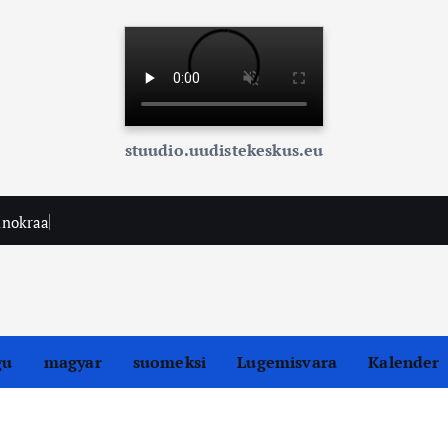
stuudio.uudistekeskus.eu
h
n
o
k
r
a
a
t
i
a
,
e
l
gu
magyar
suomeksi
Lugemisvara
Kalender