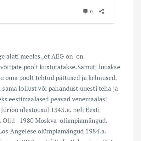
ge alati meeles.,et AEG on on
 võitjate poolt kustutatakse.Samuti luuakse
gu oma poolt tehtud pättused ja kelmused.
u sama lollust või pahandust uuesti teha ja
eks eestimaalased peavad venemaalasi
Jüriöö ülestõusul 1343.a. neli Eesti
e. Olid 1980 Moskva olümpiamängud.
d Los Angelese olümpiamängud 1984.a.