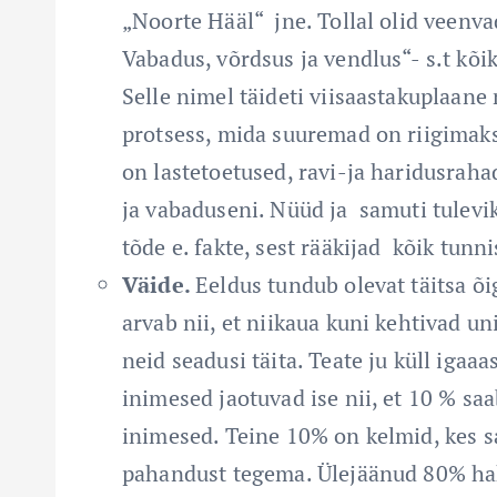
„Noorte Hääl“ jne. Tollal olid veenvad
Vabadus, võrdsus ja vendlus“- s.t kõ
Selle nimel täideti viisaastakuplaan
protsess, mida suuremad on riigimaks
on lastetoetused, ravi-ja haridusrah
ja vabaduseni. Nüüd ja samuti tulevi
tõde e. fakte, sest rääkijad kõik tun
Väide.
Eeldus tundub olevat täitsa õ
arvab nii, et niikaua kuni kehtivad u
neid seadusi täita. Teate ju küll igaaa
inimesed jaotuvad ise nii, et 10 % saa
inimesed. Teine 10% on kelmid, kes s
pahandust tegema. Ülejäänud 80% hakk