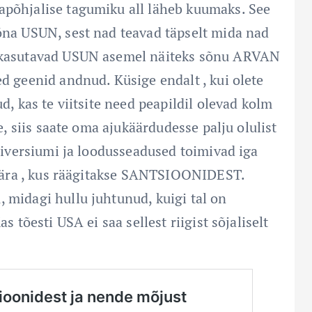
apõhjalise tagumiku all läheb kuumaks. See
õna USUN, sest nad teavad täpselt mida nad
d kasutavad USUN asemel näiteks sõnu ARVAN
d geenid andnud. Küsige endalt , kui olete
d, kas te viitsite need peapildil olevad kolm
e, siis saate oma ajukäärdudesse palju olulist
universiumi ja loodusseadused toimivad iga
sa ära , kus räägitakse SANTSIOONIDEST.
 midagi hullu juhtunud, kuigi tal on
 tõesti USA ei saa sellest riigist sõjaliselt