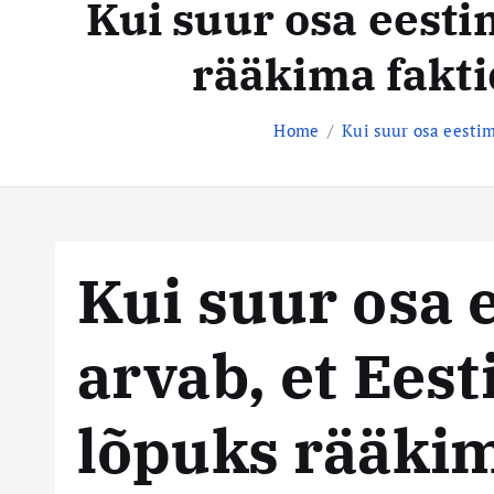
Kui suur osa eesti
t
s
e
rääkima fakt
n
t
t
e
Home
Kui suur osa eesti
k
e
s
Kui suur osa 
k
arvab, et Ees
u
s
lõpuks rääkim