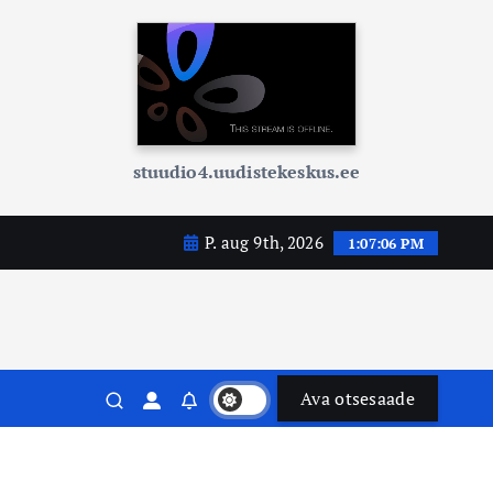
stuudio4.uudistekeskus.ee
P. aug 9th, 2026
1:07:07 PM
Ava otsesaade