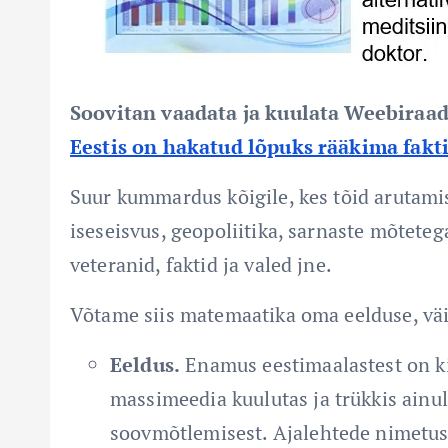
Soovitan vaadata ja kuulata Weebiraad
Eestis on hakatud lõpuks rääkima fakt
Suur kummardus kõigile, kes tõid arutami
iseseisvus, geopoliitika, sarnaste mõtete
veteranid, faktid ja valed jne.
Võtame siis matemaatika oma eelduse, väit
Eeldus.
Enamus eestimaalastest on ki
massimeedia kuulutas ja trükkis ainult
soovmõtlemisest. Ajalehtede nimetus