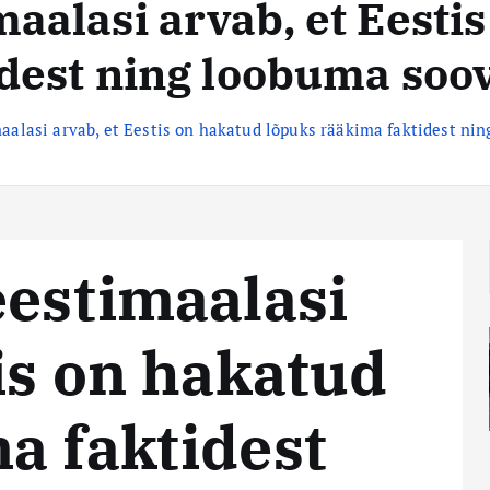
maalasi arvab, et Eesti
idest ning loobuma soo
maalasi arvab, et Eestis on hakatud lõpuks rääkima faktidest n
eestimaalasi
tis on hakatud
a faktidest