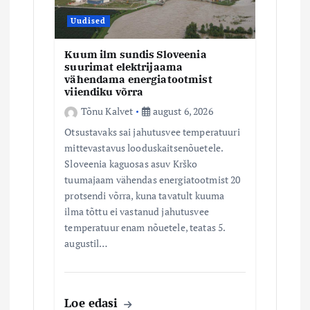
n
Uudised
e
Kuum ilm sundis Sloveenia
suurimat elektrijaama
vähendama energiatootmist
viiendiku võrra
Tõnu Kalvet
august 6, 2026
Otsustavaks sai jahutusvee temperatuuri
mittevastavus looduskaitsenõuetele.
Sloveenia kaguosas asuv Krško
tuumajaam vähendas energiatootmist 20
protsendi võrra, kuna tavatult kuuma
ilma tõttu ei vastanud jahutusvee
temperatuur enam nõuetele, teatas 5.
augustil…
Loe edasi