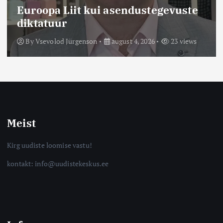
Euroopa Liit kui asendustegevuste
diktatuur
By
Vsevolod Jürgenson
august 4, 2026
23 views
Meist
Kirg uudiste loomise vastu!
kontakt: info@uudistekeskus.ee