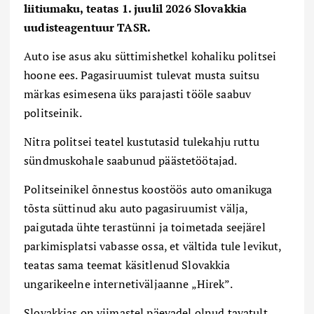
liitiumaku, teatas 1. juulil 2026 Slovakkia
uudisteagentuur TASR.
Auto ise asus aku süttimishetkel kohaliku politsei
hoone ees. Pagasiruumist tulevat musta suitsu
märkas esimesena üks parajasti tööle saabuv
politseinik.
Nitra politsei teatel kustutasid tulekahju ruttu
sündmuskohale saabunud päästetöötajad.
Politseinikel õnnestus koostöös auto omanikuga
tõsta süttinud aku auto pagasiruumist välja,
paigutada ühte terastünni ja toimetada seejärel
parkimisplatsi vabasse ossa, et vältida tule levikut,
teatas sama teemat käsitlenud Slovakkia
ungarikeelne internetiväljaanne „Hirek”.
Slovakkias on viimastel päevadel olnud tavatult