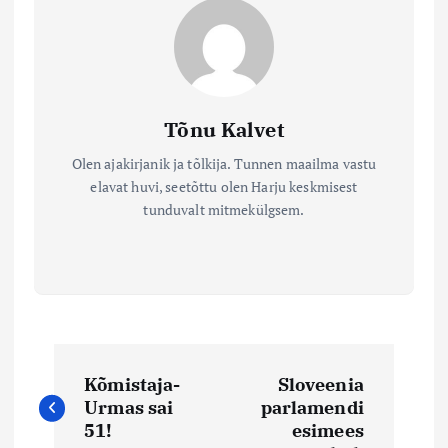
Tõnu Kalvet
Olen ajakirjanik ja tõlkija. Tunnen maailma vastu
elavat huvi, seetõttu olen Harju keskmisest
tunduvalt mitmekülgsem.
N
Kõmistaja-
Sloveenia
a
Urmas sai
parlamendi
51!
esimees