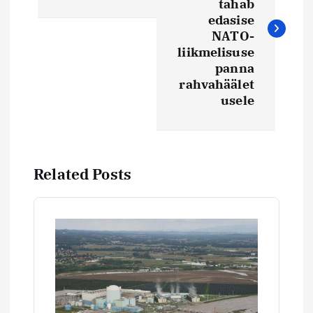
v
tahab
edasise
i
NATO-
liikmelisuse
panna
g
rahvahäälet
usele
e
e
Related Posts
r
i
m
i