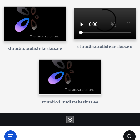
stuudio.uudistekeskus.eu
stuudio.uudistekeskus.ee
stuudio4.uudistekeskus.ee
S
k
i
p