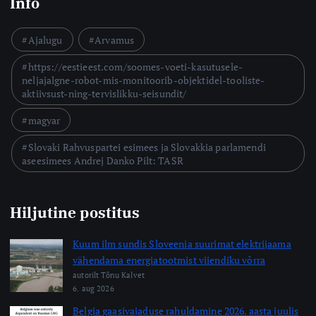
Info
Ajalugu
Arvamus
https://eestieest.com/soomes-voeti-kasutusele-
neljajalgne-robot-mis-monitoorib-objektidel-tooliste-
aktiivsust-ning-tervislikku-seisundit/
magyar
Slovaki Rahvuspartei esimees ja Slovakkia parlamendi
aseesimees Andrej Danko Pilt: TASR
Hiljutine postitus
Kuum ilm sundis Sloveenia suurimat elektrijaama
vähendama energiatootmist viiendiku võrra
autorilt Tõnu Kalvet
6. aug 2026
Belgia gaasivajaduse rahuldamine 2026. aasta juulis