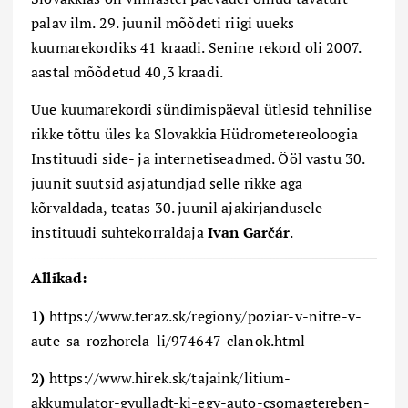
palav ilm. 29. juunil mõõdeti riigi uueks
kuumarekordiks 41 kraadi. Senine rekord oli 2007.
aastal mõõdetud 40,3 kraadi.
Uue kuumarekordi sündimispäeval ütlesid tehnilise
rikke tõttu üles ka Slovakkia Hüdrometereoloogia
Instituudi side- ja internetiseadmed. Ööl vastu 30.
juunit suutsid asjatundjad selle rikke aga
kõrvaldada, teatas 30. juunil ajakirjandusele
instituudi suhtekorraldaja
Ivan
Garčár
.
Allikad:
1)
https://www.teraz.sk/regiony/poziar-v-nitre-v-
aute-sa-rozhorela-li/974647-clanok.html
2)
https://www.hirek.sk/tajaink/litium-
akkumulator-gyulladt-ki-egy-auto-csomagtereben-