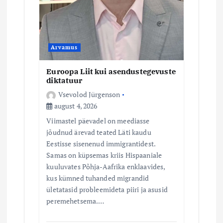
Arvamus
Euroopa Liit kui asendustegevuste
diktatuur
Vsevolod Jürgenson
august 4, 2026
Viimastel päevadel on meediasse
jõudnud ärevad teated Läti kaudu
Eestisse sisenenud immigrantidest.
Samas on küpsemas kriis Hispaaniale
kuuluvates Põhja-Aafrika enklaavides,
kus kümned tuhanded migrandid
ületatasid probleemideta piiri ja asusid
peremehetsema.…