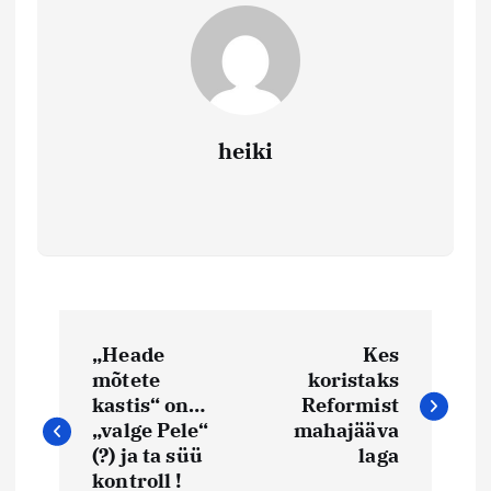
heiki
N
„Heade
Kes
a
mõtete
koristaks
kastis“ on…
Reformist
v
„valge Pele“
mahajääva
(?) ja ta süü
laga
kontroll !