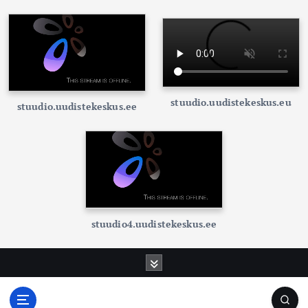
stuudio.uudistekeskus.eu
stuudio.uudistekeskus.ee
stuudio4.uudistekeskus.ee
S
k
i
p