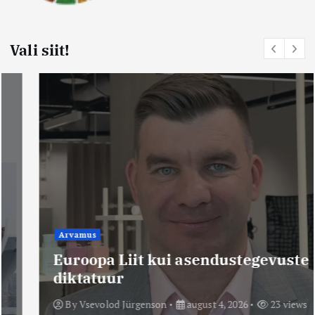
Vali siit!
Arvamus
Euroopa Liit kui asendustegevuste
diktatuur
By
Vsevolod Jürgenson
august 4, 2026
23 views