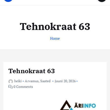
u
...
t
u
o
d
c
i
o
Tehnokraat 63
s
n
t
t
e
Home
e
n
k
t
e
s
k
Tehnokraat 63
u
s
heiki
Arvamus
,
Saated
juuni 20, 2026
0 Comments