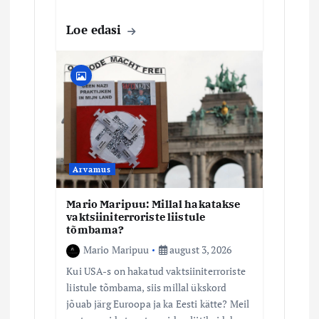
Loe edasi
Arvamus
Mario Maripuu: Millal hakatakse
vaktsiiniterroriste liistule
tõmbama?
Mario Maripuu
august 3, 2026
Kui USA-s on hakatud vaktsiiniterroriste
liistule tõmbama, siis millal ükskord
jõuab järg Euroopa ja ka Eesti kätte? Meil