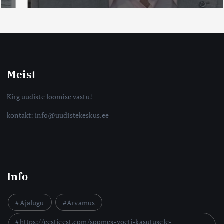
Meist
Kirg uudiste loomise vastu!
kontakt: info@uudistekeskus.ee
Info
Ajalugu
Arvamus
https://eestieest.com/soomes-voeti-kasutusele-