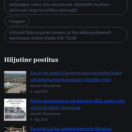
neljajalgne-robot-mis-monitoorib-objektidel-tooliste-
aktiivsust-ning-tervislikku-seisundit/
magyar
Slovaki Rahvuspartei esimees ja Slovakkia parlamendi
aseesimees Andrej Danko Pilt: TASR
Hiljutine postitus
Kuum ilm sundis Sloveenia suurimat elektrijaama
vähendama energiatootmist viiendiku võrra
autorilt Tõnu Kalvet
6. aug 2026
Belgia gaasivajaduse rahuldamine 2026. aasta juulis
sõltus täielikult Venemaast
autorilt Tõnu Kalvet
5. aug 2026
Euroopa Liit kui asendustegevuste diktatuur