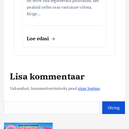
on terve rida tegutsevaid poliitikuid, kes
peaksid selles osas vastutuse võtma.
Kõige…
Loe edasi
Lisa kommentaar
Vabandust, kommenteerimiseks pead
sisse logima
.
O
Otsing
t
s
i