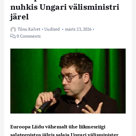
nuhkis Ungari välisministri
järel
Tõnu Kalvet
Uudised
märts 23, 2026
0 Comments
Euroopa Liidu vähemalt ühe liikmesriigi
salateenistus jälgis salaja Ungari välisminister