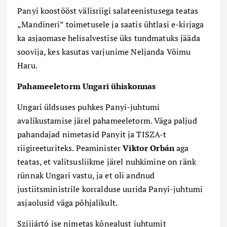
Panyi koostööst välisriigi salateenistusega teatas
„Mandineri” toimetusele ja saatis ühtlasi e-kirjaga
ka asjaomase helisalvestise üks tundmatuks jääda
soovija, kes kasutas varjunime Neljanda Võimu
Haru.
Pahameeletorm Ungari ühiskonnas
Ungari üldsuses puhkes Panyi-juhtumi
avalikustamise järel pahameeletorm. Väga paljud
pahandajad nimetasid Panyit ja TISZA-t
riigireeturiteks. Peaminister
Viktor Orb
á
n
aga
teatas, et valitsusliikme järel nuhkimine on ränk
rünnak Ungari vastu, ja et oli andnud
justiitsministrile korralduse uurida Panyi-juhtumi
asjaolusid väga põhjalikult.
Szijj
á
rtó
ise nimetas kõnealust juhtumit