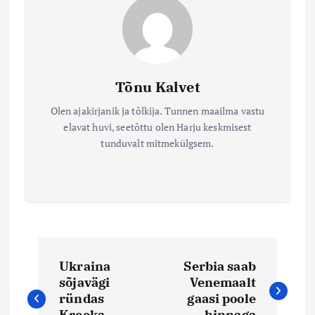
Tõnu Kalvet
Olen ajakirjanik ja tõlkija. Tunnen maailma vastu
elavat huvi, seetõttu olen Harju keskmisest
tunduvalt mitmekülgsem.
N
Ukraina
Serbia saab
a
sõjavägi
Venemaalt
ründas
gaasi poole
Kreeka
hinnaga