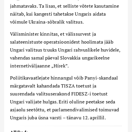
jahmatavaks. Ta lisas, et selliste võtete kasutamine
näitab, kui kangesti tahetakse Ungaris aidata
võimule Ukraina-sõbralik valitsus.
Välisminister kinnitas, et välissurvest ja
salateenistuste operatsioonidest hoolimata jääb
Ungari valitsus truuks Ungari rahvuslikele huvidele,
vahendas samal päeval Slovakkia ungarikeelne
internetiväljaanne „
H
í
rek
”.
Poliitikavaatlejate hinnangul võib Panyi-skandaal
märgatavalt kahandada TISZA toetust ja
suurendada valitsuserakond FIDESZ-i toetust
Ungari valijate hulgas. Eriti oluline peetakse seda
asjaolu seetõttu, et parlamendivalimised toimuvad
Ungaris juba üsna varsti – tänavu 12. aprillil.