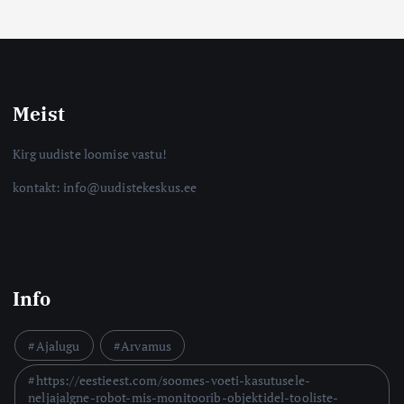
Meist
Kirg uudiste loomise vastu!
kontakt: info@uudistekeskus.ee
Info
Ajalugu
Arvamus
https://eestieest.com/soomes-voeti-kasutusele-
neljajalgne-robot-mis-monitoorib-objektidel-tooliste-