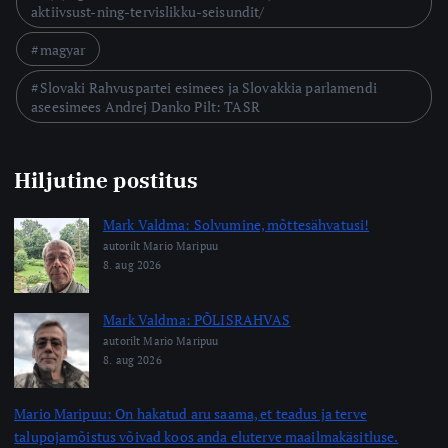
aktiivsust-ning-tervislikku-seisundit/
magyar
Slovaki Rahvuspartei esimees ja Slovakkia parlamendi
aseesimees Andrej Danko Pilt: TASR
Hiljutine postitus
Mark Valdma: Solvumine, mõttesähvatusi!
autorilt Mario Maripuu
8. aug 2026
Mark Valdma: PÕLISRAHVAS
autorilt Mario Maripuu
8. aug 2026
Mario Maripuu: On hakatud aru saama, et teadus ja terve
talupojamõistus võivad koos anda eluterve maailmakäsitluse.