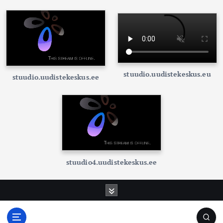
stuudio.uudistekeskus.eu
stuudio.uudistekeskus.ee
stuudio4.uudistekeskus.ee
S
k
i
p