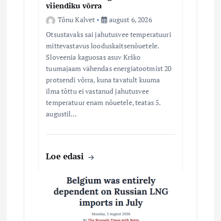
n
viiendiku võrra
e
Tõnu Kalvet
august 6, 2026
Otsustavaks sai jahutusvee temperatuuri
mittevastavus looduskaitsenõuetele.
Sloveenia kaguosas asuv Krško
tuumajaam vähendas energiatootmist 20
protsendi võrra, kuna tavatult kuuma
ilma tõttu ei vastanud jahutusvee
temperatuur enam nõuetele, teatas 5.
augustil…
Loe edasi