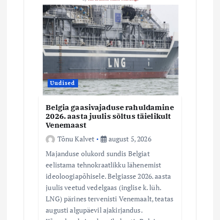
Uudised
Belgia gaasivajaduse rahuldamine
2026. aasta juulis sõltus täielikult
Venemaast
Tõnu Kalvet
august 5, 2026
Majanduse olukord sundis Belgiat
eelistama tehnokraatlikku lähenemist
ideoloogiapõhisele. Belgiasse 2026. aasta
juulis veetud vedelgaas (inglise k. lüh.
LNG) pärines tervenisti Venemaalt, teatas
augusti algupäevil ajakirjandus.