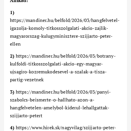
Allikad:
1)
https://mandiner.hu/belfold/2026/03/hangfelvetel-
igazolja-komoly-titkosszolgalati-akcio-zajlik-
magyarorszag-kulugyminisztere-szijjarto-peter-
ellen
2)
https://mandiner.hu/belfold/2026/03/botrany-
kulfoldi-titkosszolgalati-akcio-egy-magyar-
ujsagiro-kozremukodesevel-a-szalak-a-tisza-
partig-vezetnek
3)
https://mandiner.hu/belfold/2026/03/panyi-
szabolcs-beismerte-o-hallhato-azon-a-
hangfelvetelen-amelybol-kiderul-lehallgattak-
szijjarto-petert
4)
https://www.hirek.sk/nagyvilag/szijjarto-peter-