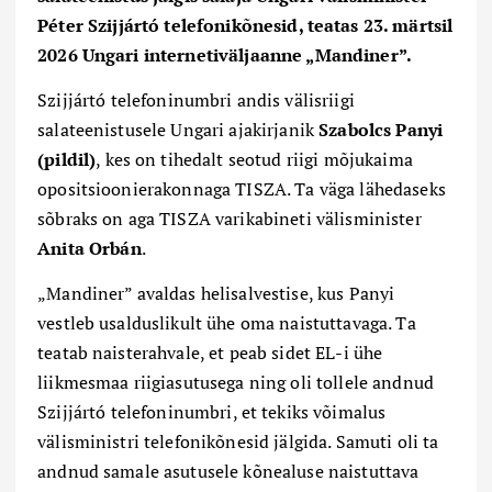
Péter
Szijj
á
rtó
telefonikõnesid, teatas 23. märtsil
2026 Ungari internetiväljaanne „Mandiner”.
Szijj
á
rtó
telefoninumbri andis välisriigi
salateenistusele Ungari ajakirjanik
Szabolcs Panyi
(pildil)
, kes on tihedalt seotud riigi mõjukaima
opositsioonierakonnaga TISZA. Ta väga lähedaseks
sõbraks on aga TISZA varikabineti välisminister
Anita Orb
á
n
.
„
Mandiner” avaldas helisalvestise, kus Panyi
vestleb usalduslikult ühe oma naistuttavaga. Ta
teatab naisterahvale, et peab sidet EL-i ühe
liikmesmaa riigiasutusega ning oli tollele andnud
Szijj
á
rtó
telefoninumbri, et tekiks võimalus
välisministri telefonikõnesid jälgida. Samuti oli ta
andnud samale asutusele kõnealuse naistuttava