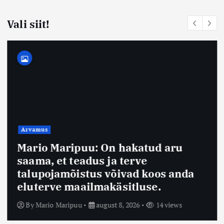
Vali siit!
Arvamus
Mario Maripuu: On hakatud aru
saama, et teadus ja terve
talupojamõistus võivad koos anda
eluterve maailmakäsitluse.
By
Mario Maripuu
august 8, 2026
14 views