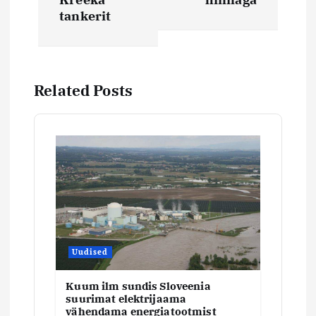
v
tankerit
i
g
Related Posts
e
e
r
i
m
Uudised
i
Kuum ilm sundis Sloveenia
suurimat elektrijaama
vähendama energiatootmist