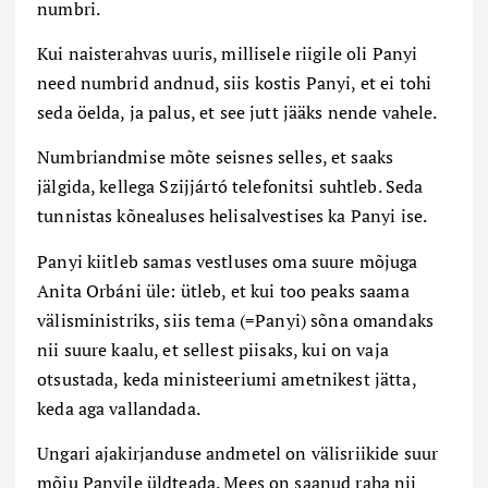
numbri.
Kui naisterahvas uuris, millisele riigile oli Panyi
need numbrid andnud, siis kostis Panyi, et ei tohi
seda öelda, ja palus, et see jutt jääks nende vahele.
Numbriandmise mõte seisnes selles, et saaks
jälgida, kellega
Szijj
á
rtó
telefonitsi suhtleb. Seda
tunnistas kõnealuses helisalvestises ka Panyi ise.
Panyi kiitleb samas vestluses oma suure mõjuga
Anita Orb
á
ni üle: ütleb, et kui too peaks saama
välisministriks, siis tema (=Panyi) sõna omandaks
nii suure kaalu, et sellest piisaks, kui on vaja
otsustada, keda ministeeriumi ametnikest jätta,
keda aga vallandada.
Ungari ajakirjanduse andmetel on välisriikide suur
mõju Panyile üldteada. Mees on saanud raha nii