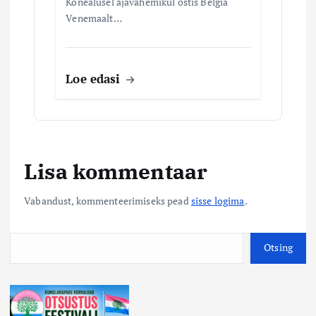
Kõnealusel ajavahemikul ostis Belgia
Venemaalt…
Loe edasi
Lisa kommentaar
Vabandust, kommenteerimiseks pead
sisse logima
.
O
Otsing
t
s
i