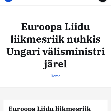
u
...
t
u
o
d
c
i
o
Euroopa Liidu
s
n
t
t
liikmesriik nuhkis
e
e
n
k
Ungari välisministri
t
e
s
järel
k
u
Home
s
Euroopa Liidu liikmesriik