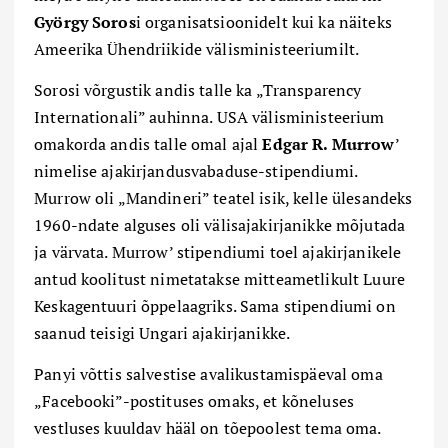
György Soros
i organisatsioonidelt kui ka näiteks
Ameerika Ühendriikide välisministeeriumilt.
Sorosi võrgustik andis talle ka „Transparency
Internationali” auhinna. USA välisministeerium
omakorda andis talle omal ajal
Edgar R. Murrow
’
nimelise ajakirjandusvabaduse-stipendiumi.
Murrow oli „Mandineri” teatel isik, kelle ülesandeks
1960-ndate alguses oli välisajakirjanikke mõjutada
ja värvata. Murrow’ stipendiumi toel ajakirjanikele
antud koolitust nimetatakse mitteametlikult Luure
Keskagentuuri õppelaagriks. Sama stipendiumi on
saanud teisigi Ungari ajakirjanikke.
Panyi võttis salvestise avalikustamispäeval oma
„Facebooki”-postituses omaks, et kõneluses
vestluses kuuldav hääl on tõepoolest tema oma.