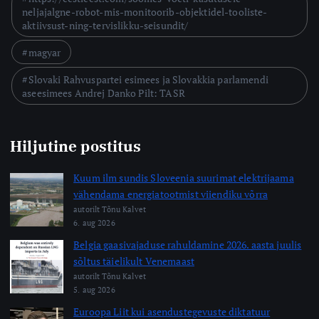
neljajalgne-robot-mis-monitoorib-objektidel-tooliste-
aktiivsust-ning-tervislikku-seisundit/
magyar
Slovaki Rahvuspartei esimees ja Slovakkia parlamendi
aseesimees Andrej Danko Pilt: TASR
Hiljutine postitus
Kuum ilm sundis Sloveenia suurimat elektrijaama
vähendama energiatootmist viiendiku võrra
autorilt Tõnu Kalvet
6. aug 2026
Belgia gaasivajaduse rahuldamine 2026. aasta juulis
sõltus täielikult Venemaast
autorilt Tõnu Kalvet
5. aug 2026
Euroopa Liit kui asendustegevuste diktatuur