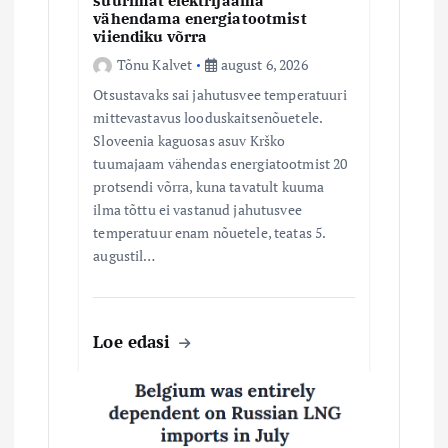
e
suurimat elektrijaama
vähendama energiatootmist
viiendiku võrra
Tõnu Kalvet
august 6, 2026
Otsustavaks sai jahutusvee temperatuuri
mittevastavus looduskaitsenõuetele.
Sloveenia kaguosas asuv Krško
tuumajaam vähendas energiatootmist 20
protsendi võrra, kuna tavatult kuuma
ilma tõttu ei vastanud jahutusvee
temperatuur enam nõuetele, teatas 5.
augustil…
Loe edasi