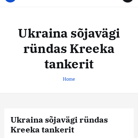
u
...
t
u
o
d
c
i
o
Ukraina sõjavägi
s
n
t
t
ründas Kreeka
e
e
n
k
tankerit
t
e
s
Home
k
u
s
Ukraina sõjavägi ründas
Kreeka tankerit