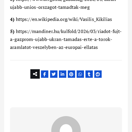
ujabb-unios-orszagot-tamadtak-meg
4)
https://en.wikipedia.org/wiki/Vasilis_Kikilias
5)
https://mandiner.hu/kulfold/2026/03/riadot-fujt-
a-gazprom-ujabb-ukran-tamadas-erte-a-torok-
aramlatot-veszelyben-az-europai-ellatas