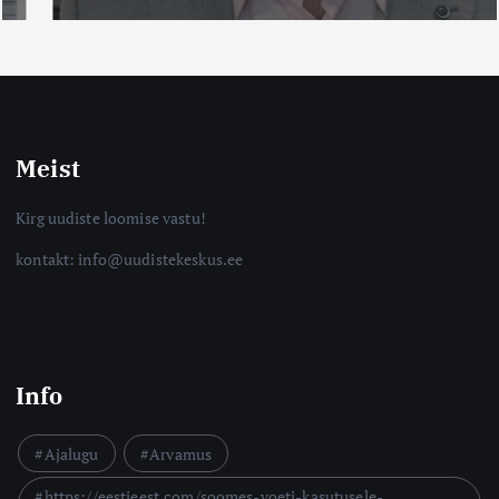
Meist
Kirg uudiste loomise vastu!
kontakt: info@uudistekeskus.ee
Info
Ajalugu
Arvamus
https://eestieest.com/soomes-voeti-kasutusele-