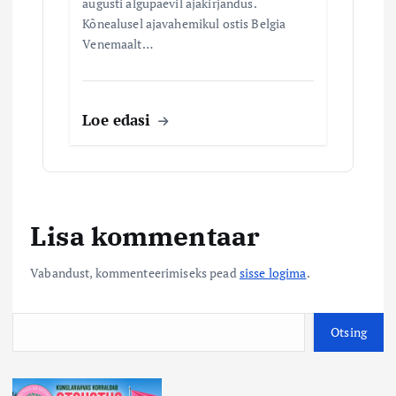
augusti algupäevil ajakirjandus.
Kõnealusel ajavahemikul ostis Belgia
Venemaalt…
Loe edasi
Lisa kommentaar
Vabandust, kommenteerimiseks pead
sisse logima
.
O
Otsing
t
s
i