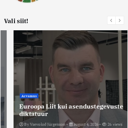
Vali siit!
Arvamus
Euroopa Liit kui asendustegevuste
diktatuur
By
Vsevolod Jürgenson
august 4, 2026
26 views