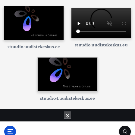
stuudio.uudistekeskus.eu
stuudio.uudistekeskus.ee
stuudio4.uudistekeskus.ee
S
k
i
p