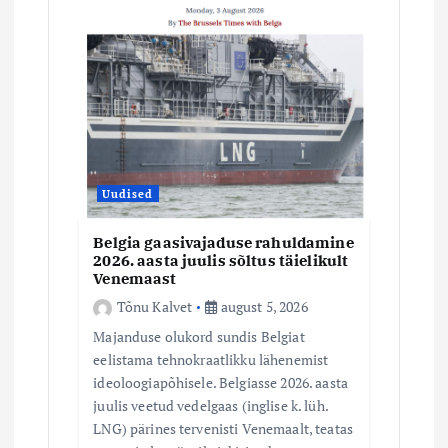
Uudised
Belgia gaasivajaduse rahuldamine
2026. aasta juulis sõltus täielikult
Venemaast
Tõnu Kalvet
august 5, 2026
Majanduse olukord sundis Belgiat
eelistama tehnokraatlikku lähenemist
ideoloogiapõhisele. Belgiasse 2026. aasta
juulis veetud vedelgaas (inglise k. lüh.
LNG) pärines tervenisti Venemaalt, teatas