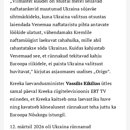
„
Viimastel kuudel on Mustal merel seilavad
naftatankerid muutunud Ukraina sõjaväe
sihtmärkideks, kuna Ukraina valitsus otsustas
laiendada Venemaa naftataristu pihta antavate
löökide ulatust, vähendamaks Kremlile
naftamüügist laekuvat rahahulka, mille abil
rahastatakse sõda Ukrainas. Kuidas kahjustab
Venemaad see, et rünnakud tekitavad kahju
Euroopa riikidele, ei paista Ukraina valitsust
huvitavat,” kirjutas asjaomases uudises „Origo”.
Kreeka laevandusminister
Vassilis Kikilias
ütles
samal päeval Kreeka riigitelevisioonis ERT TV
esinedes, et Kreeka kaitseb oma laevastiku huve
ning kavatseb kõnealusest rünnakust teha juttu ka
Euroopa Nõukogu istungil.
12. märtsil 2026 oli Ukraina rünnanud