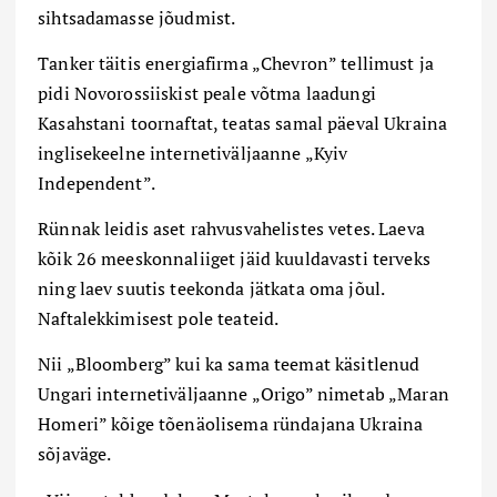
sihtsadamasse jõudmist.
Tanker täitis energiafirma „Chevron” tellimust ja
pidi Novorossiiskist peale võtma laadungi
Kasahstani toornaftat, teatas samal päeval Ukraina
inglisekeelne internetiväljaanne „Kyiv
Independent”.
Rünnak leidis aset rahvusvahelistes vetes. Laeva
kõik 26 meeskonnaliiget jäid kuuldavasti terveks
ning laev suutis teekonda jätkata oma jõul.
Naftalekkimisest pole teateid.
Nii „Bloomberg” kui ka sama teemat käsitlenud
Ungari internetiväljaanne „Origo” nimetab „Maran
Homeri” kõige tõenäolisema ründajana Ukraina
sõjaväge.