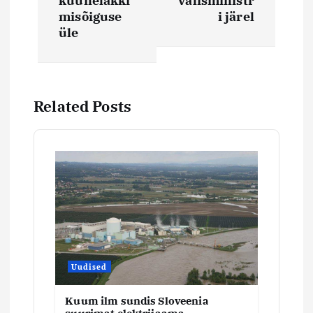
i
küünelakki
välisministr
misõiguse
i järel
üle
g
e
e
Related Posts
r
i
m
i
Uudised
n
Kuum ilm sundis Sloveenia