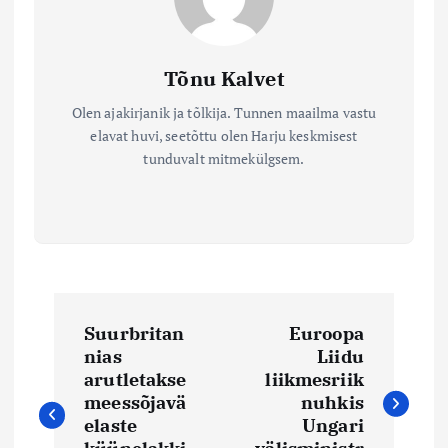
Tõnu Kalvet
Olen ajakirjanik ja tõlkija. Tunnen maailma vastu
elavat huvi, seetõttu olen Harju keskmisest
tunduvalt mitmekülgsem.
N
Suurbritan
Euroopa
a
nias
Liidu
arutletakse
liikmesriik
v
meessõjavä
nuhkis
elaste
Ungari