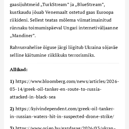
gaasijuhtmeid „TurkStream” ja „BlueStream”,
kustkaudu jõuab Venemaalt ostetud gaas Euroopa
riikideni. Sellest teatas mõlema viimatimainitud
rünnaku toimumispäeval Ungari internetiväljaanne
„Mandiner”.
Rahvusvahelise õiguse järgi liigitub Ukraina sõjaväe
selline käitumine riiklikuks terrorismiks.
Allikad:
1)
https://www.bloomberg.com/news/articles/2026-
03-14/greek-oil-tanker-en-route-to-russia-
attacked-in-black-sea
2)
https://kyivindependent.com/greek-oil-tanker-
in-russian-waters-hit-in-suspected-drone-strike/
3)
https://www.origo.hu/gazdasag/2026/03/ukran-