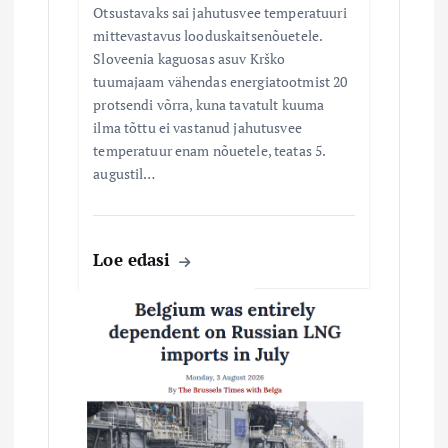
Otsustavaks sai jahutusvee temperatuuri
mittevastavus looduskaitsenõuetele.
Sloveenia kaguosas asuv Krško
tuumajaam vähendas energiatootmist 20
protsendi võrra, kuna tavatult kuuma
ilma tõttu ei vastanud jahutusvee
temperatuur enam nõuetele, teatas 5.
augustil…
Loe edasi