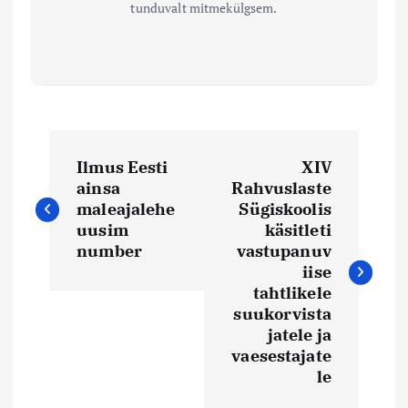
tunduvalt mitmekülgsem.
N
Ilmus Eesti
XIV
a
ainsa
Rahvuslaste
maleajalehe
Sügiskoolis
v
uusim
käsitleti
number
vastupanuv
i
iise
tahtlikele
suukorvista
g
jatele ja
vaesestajate
e
le