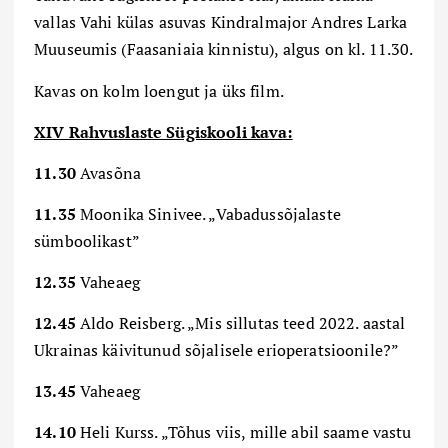
vallas Vahi külas asuvas Kindralmajor Andres Larka
Muuseumis (Faasaniaia kinnistu), algus on kl. 11.30.
Kavas on kolm loengut ja üks film.
XIV Rahvuslaste Sügiskooli kava:
1
1
.
3
0
Avasõna
1
1
.
3
5
Moonika Sinivee. „Vabadussõjalaste
sümboolikast”
1
2
.
3
5
Vaheaeg
1
2
.
4
5
Aldo Reisberg. „Mis sillutas teed 2022. aastal
Ukrainas käivitunud sõjalisele erioperatsioonile?”
1
3
.
4
5
Vaheaeg
1
4
.
1
0
Heli Kurss. „Tõhus viis, mille abil saame vastu