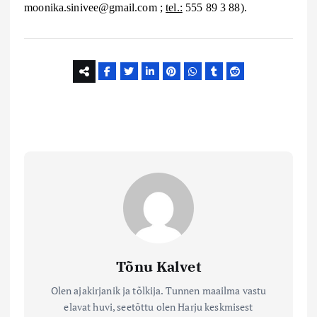
moonika.sinivee@
gmail
.
com ;
tel.:
5
55
8
9
3
88
).
Tõnu Kalvet
Olen ajakirjanik ja tõlkija. Tunnen maailma vastu
elavat huvi, seetõttu olen Harju keskmisest