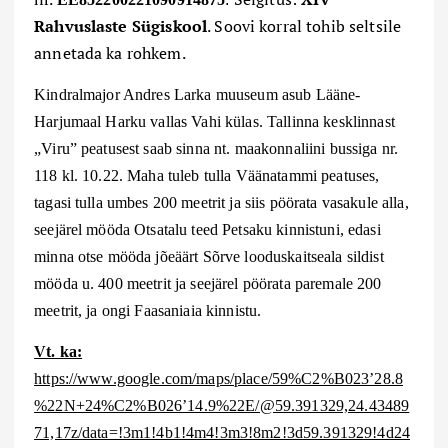
Rahvuslaste
Sügis
kool
. Soovi korral tohib seltsile
annetada ka rohkem.
Kindralmajor Andres Larka muuseum asub Lääne-
Harjumaal Harku vallas Vahi külas. Tallinna kesklinnast
„Viru” peatusest saab sinna nt. maakonnaliini bussiga nr.
118 kl. 10.22. Maha tuleb tulla Väänatammi peatuses,
tagasi tulla umbes 200 meetrit ja siis pöörata vasakule alla,
seejärel mööda Otsatalu teed Petsaku kinnistuni, edasi
minna otse mööda jõeäärt Sõrve looduskaitseala sildist
mööda u. 400 meetrit ja seejärel pöörata paremale 200
meetrit, ja ongi Faasaniaia kinnistu.
Vt. ka:
https://www.google.com/maps/place/59%C2%B023’28.8
%22N+24%C2%B026’14.9%22E/@59.391329,24.43489
71,17z/data=!3m1!4b1!4m4!3m3!8m2!3d59.391329!4d24