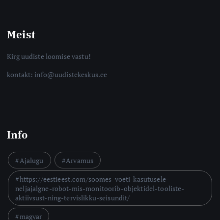
Meist
Kirg uudiste loomise vastu!
kontakt: info@uudistekeskus.ee
Info
Ajalugu
Arvamus
https://eestieest.com/soomes-voeti-kasutusele-
neljajalgne-robot-mis-monitoorib-objektidel-tooliste-
aktiivsust-ning-tervislikku-seisundit/
magyar