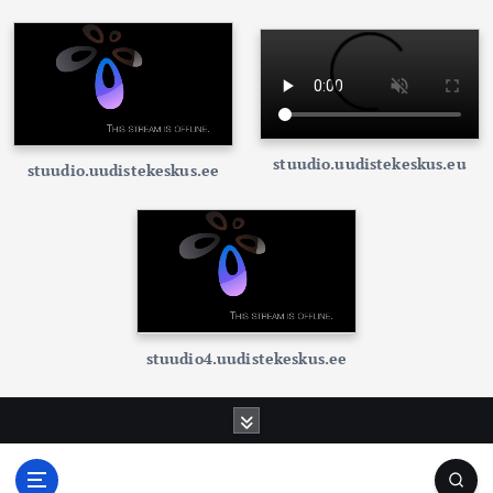
stuudio.uudistekeskus.eu
stuudio.uudistekeskus.ee
stuudio4.uudistekeskus.ee
S
k
i
p