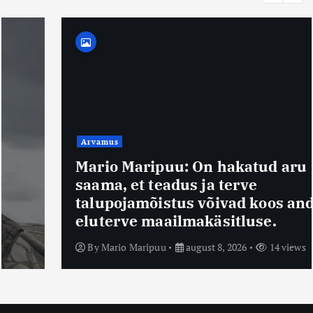
Arvamus
Mario Maripuu: On hakatud aru
saama, et teadus ja terve
talupojamõistus võivad koos anda
eluterve maailmakäsitluse.
By
Mario Maripuu
august 8, 2026
14 views