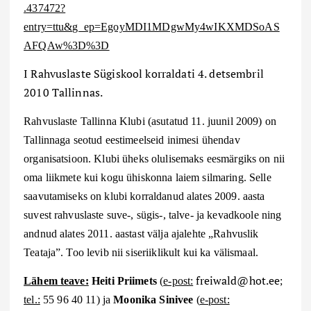
.437472?
entry=ttu&g_ep=EgoyMDI1MDgwMy4wIKXMDSoAS
AFQAw%3D%3D
I Rahvuslaste Sügiskool korraldati 4. detsembril
2010 Tallinnas.
Rahvuslaste Tallinna Klubi (asutatud 11. juunil 2009) on
Tallinnaga seotud eestimeelseid inimesi ühendav
organisatsioon. Klubi üheks olulisemaks eesmärgiks on nii
oma liikmete kui kogu ühiskonna laiem silmaring. Selle
saavutamiseks on klubi korraldanud alates 2009. aasta
suvest rahvuslaste suve-, sügis-, talve- ja kevadkoole ning
andnud alates 2011. aastast välja ajalehte „Rahvuslik
Teataja”. Too levib nii siseriiklikult kui ka välismaal.
freiwald@hot.ee
Lähem teave:
Heiti Priimets
(
e-post:
;
tel.:
55 96 40 11
) ja
Moonika
Sinivee
(
e-post: