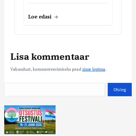
Loe edasi
Lisa kommentaar
Vabandust, kommenteerimiseks pead
sisse logima
.
O
Otsing
t
s
i