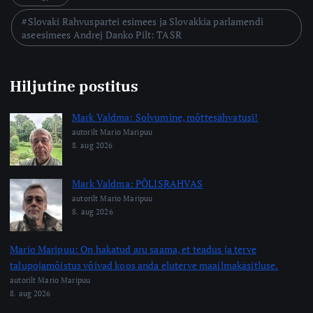
Slovaki Rahvuspartei esimees ja Slovakkia parlamendi
aseesimees Andrej Danko Pilt: TASR
Hiljutine postitus
Mark Valdma: Solvumine, mõttesähvatusi!
autorilt Mario Maripuu
8. aug 2026
Mark Valdma: PÕLISRAHVAS
autorilt Mario Maripuu
8. aug 2026
Mario Maripuu: On hakatud aru saama, et teadus ja terve
talupojamõistus võivad koos anda eluterve maailmakäsitluse.
autorilt Mario Maripuu
8. aug 2026