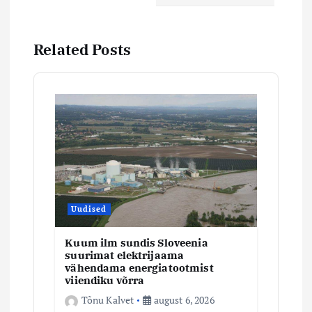
e
r
Related Posts
i
m
i
n
e
Uudised
Kuum ilm sundis Sloveenia
suurimat elektrijaama
vähendama energiatootmist
viiendiku võrra
Tõnu Kalvet
august 6, 2026