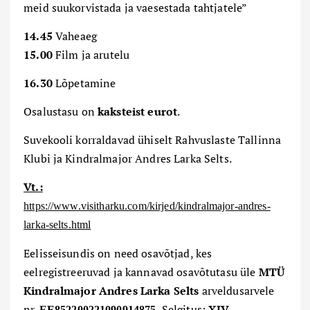
meid suukorvistada ja vaesestada tahtjatele”
1
4
.
45
Vaheaeg
1
5
.
0
0
Film ja arutelu
1
6
.
3
0
Lõpetamine
Osalustasu on
kaksteist
eurot
.
Suvekooli korraldavad ühiselt Rahvuslaste Tallinna
Klubi ja Kindralmajor Andres Larka Selts.
Vt.:
https://www.visitharku.com/kirjed/kindralmajor-andres-
larka-selts.html
Eelisseisundis on need osavõtjad, kes
eelregistreeruvad ja kannavad osavõtutasu üle
MTÜ
Kindralmajor Andres Larka Selts
arveldusarvele
nr.
Selgitus:
XIV
EE852200221090914875
.