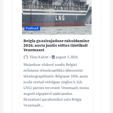
Uudised
Belgia gaasivajaduse rahuldamine
2026. aasta juulis sõltus täielikult
Venemaast
Tõnu Kalvet
august 5, 2026
Majanduse olukord sundis Belgiat
eelistama tehnokraatlikku lähenemist
ideoloogiapõhisele. Belgiasse 2026. aasta
juulis veetud vedelgaas (inglise k. lüh.
LNG) pärines tervenisti Venemaalt, teatas
augusti algupäevil ajakirjandus.
Kõnealusel ajavahemikul ostis Belgia
Venemaalt…