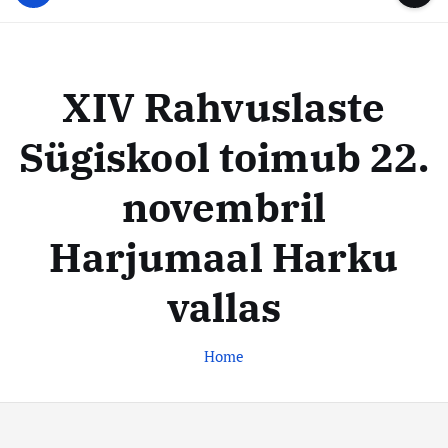
u
...
t
u
o
d
c
i
o
XIV Rahvuslaste
s
n
t
t
Sügiskool toimub 22.
e
e
n
k
novembril
t
e
s
Harjumaal Harku
k
vallas
u
s
Home