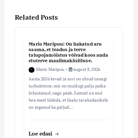
e
Related Posts
r
i
Mario Maripuu: On hakatud aru
saama, et teadus ja terve
m
talupojamõistus võivad koos anda
eluterve maailmakäsitluse.
i
Mario Maripuu
august 8, 2026
Aasta 2026 kevad ja suvi on olnud üsnagi
n
turbulentne, mis on muidugi palju paika
loksutanud, nagu peab. Samuti on mul
e
hea meel tõdeda, et lisaks tavakodanikele
on ärganud ka paljud…
Loe edasi