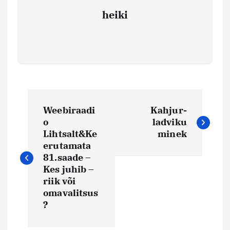
heiki
N
Weebiraadi
Kahjur-
a
o
ladviku
Lihtsalt&Ke
minek
v
erutamata
81.saade –
i
Kes juhib –
riik või
omavalitsus
g
?
e