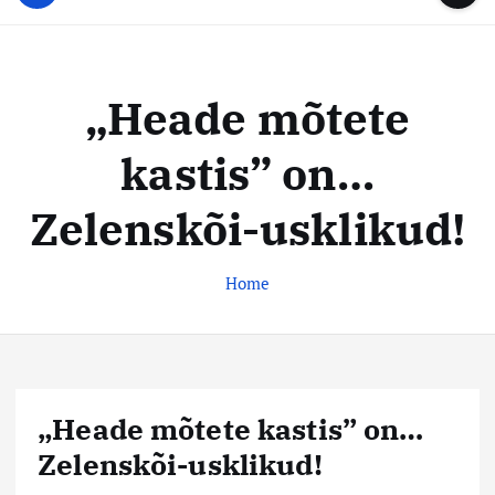
u
...
t
u
o
d
c
i
o
„Heade mõtete
s
n
t
t
kastis” on…
e
e
n
k
Zelenskõi-usklikud!
t
e
s
Home
k
u
s
„Heade mõtete kastis” on…
Zelenskõi-usklikud!