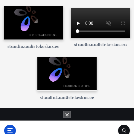
stuudio.uudistekeskus.eu
stuudio.uudistekeskus.ee
stuudio4.uudistekeskus.ee
S
k
i
p