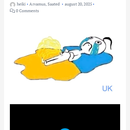
heiki
Arvamus
,
Saated
august 20, 2025
0 Comments