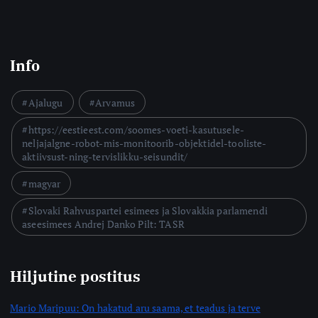
Info
Ajalugu
Arvamus
https://eestieest.com/soomes-voeti-kasutusele-
neljajalgne-robot-mis-monitoorib-objektidel-tooliste-
aktiivsust-ning-tervislikku-seisundit/
magyar
Slovaki Rahvuspartei esimees ja Slovakkia parlamendi
aseesimees Andrej Danko Pilt: TASR
Hiljutine postitus
Mario Maripuu: On hakatud aru saama, et teadus ja terve