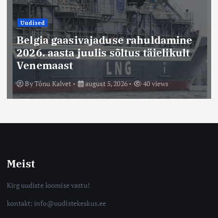
Uudised
Belgia gaasivajaduse rahuldamine
2026. aasta juulis sõltus täielikult
Venemaast
By
Tõnu Kalvet
august 5, 2026
40 views
Meist
Kirg uudiste loomise vastu!
kontakt: info@uudistekeskus.ee