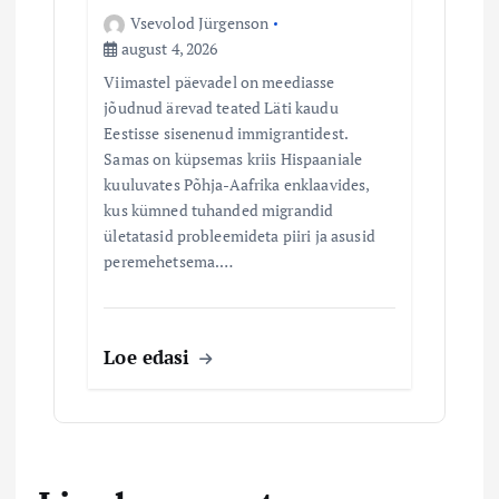
Vsevolod Jürgenson
august 4, 2026
Viimastel päevadel on meediasse
jõudnud ärevad teated Läti kaudu
Eestisse sisenenud immigrantidest.
Samas on küpsemas kriis Hispaaniale
kuuluvates Põhja-Aafrika enklaavides,
kus kümned tuhanded migrandid
ületatasid probleemideta piiri ja asusid
peremehetsema.…
Loe edasi