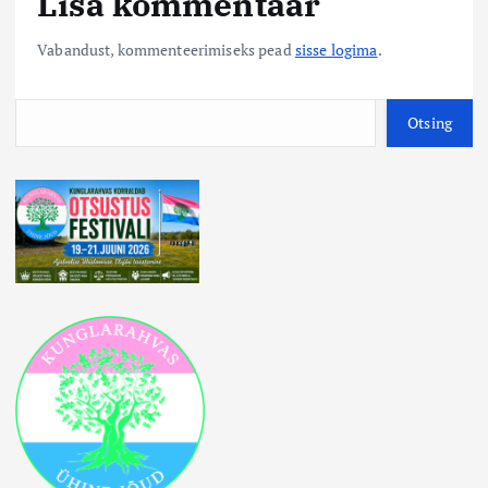
Lisa kommentaar
Vabandust, kommenteerimiseks pead
sisse logima
.
O
Otsing
t
s
i