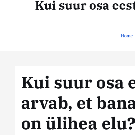
Kui suur osa ees
t
s
e
n
t
t
e
Home
k
e
s
Kui suur osa 
k
arvab, et ban
u
s
on ülihea elu