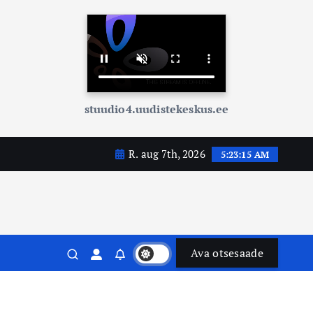
stuudio4.uudistekeskus.ee
R. aug 7th, 2026
5:23:16 AM
Ava otsesaade