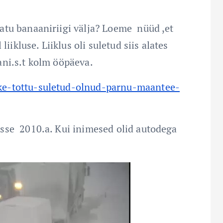
atu banaaniriigi välja? Loeme nüüd ,et
iikluse. Liiklus oli suletud siis alates
ani.s.t kolm ööpäeva.
ke-tottu-suletud-olnud-parnu-maantee-
sse 2010.a. Kui inimesed olid autodega