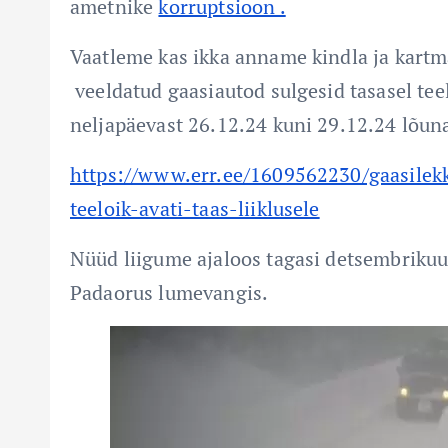
ametnike
korruptsioon .
Vaatleme kas ikka anname kindla ja kartm
veeldatud gaasiautod sulgesid tasasel teel l
neljapäevast 26.12.24 kuni 29.12.24 lõun
https://www.err.ee/1609562230/gaasilek
teeloik-avati-taas-liiklusele
Nüüd liigume ajaloos tagasi detsembrikuu
Padaorus lumevangis.