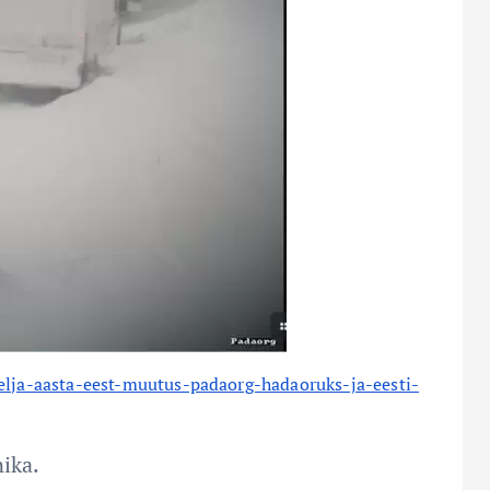
nelja-aasta-eest-muutus-padaorg-hadaoruks-ja-eesti-
nika.