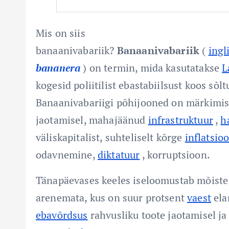
Mis on siis
banaanivabariik?
Banaanivabariik
(
ingl
bananera
) on termin, mida kasutatakse
L
kogesid poliitilist ebastabiilsust koos sõl
Banaanivabariigi põhijooned on märkimi
jaotamisel, mahajäänud
infrastruktuur
,
h
väliskapitalist, suhteliselt kõrge
inflatsio
odavnemine,
diktatuur
, korruptsioon.
Tänapäevases keeles iseloomustab mõiste 
arenemata, kus on suur protsent
vaest
ela
ebavõrdsus
rahvusliku toote jaotamisel ja