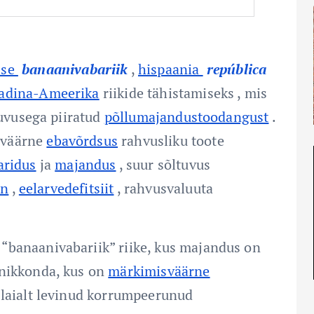
ise
banaanivabariik
,
hispaania
república
adina-Ameerika
riikide tähistamiseks , mis
tuvusega piiratud
põllumajandustoodangust
.
sväärne
ebavõrdsus
rahvusliku toote
aridus
ja
majandus
, suur sõltuvus
on
,
eelarvedefitsiit
, rahvusvaluuta
“banaanivabariik” riike, kus majandus on
nikkonda, kus on
märkimisväärne
 laialt levinud korrumpeerunud