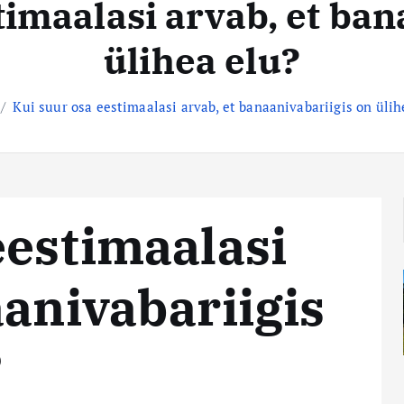
timaalasi arvab, et ban
ülihea elu?
Kui suur osa eestimaalasi arvab, et banaanivabariigis on ülih
eestimaalasi
aanivabariigis
?