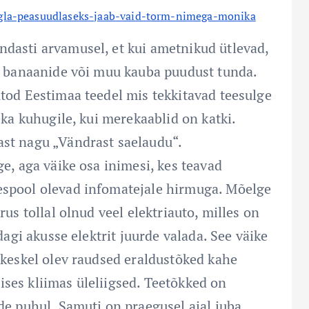
gla-peasuudlaseks-jaab-vaid-torm-nimega-monika
ndasti arvamusel, et kui ametnikud ütlevad,
su banaanide või muu kauba puudust tunda.
utod Eestimaa teedel mis tekkitavad teesulge
 ka kuhugile, kui merekaablid on katki.
ast nagu „Vändrast saelaudu“.
ge, aga väike osa inimesi, kes teavad
espool olevad infomatejale hirmuga. Mõelge
rus tollal olnud veel elektriauto, milles on
dagi akusse elektrit juurde valada. See väike
 keskel olev raudsed eraldustõked kahe
ses kliimas üleliigsed. Teetõkked on
de puhul. Samuti on praegusel ajal juba