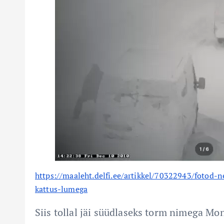
https://maaleht.delfi.ee/artikkel/70322943/fotod-
kattus-lumega
Siis tollal jäi süüdlaseks torm nimega Mo