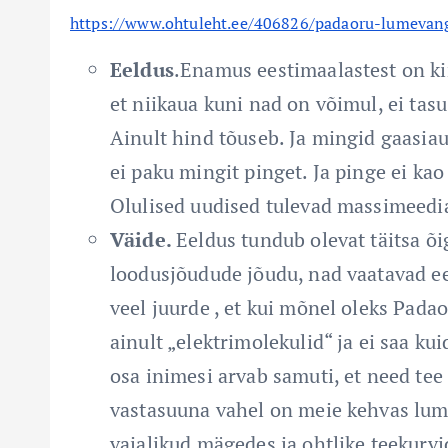
https://www.ohtuleht.ee/406826/padaoru-lumevan
Eeldus
.Enamus eestimaalastest on ki
et niikaua kuni nad on võimul, ei ta
Ainult hind tõuseb. Ja mingid gaasia
ei paku mingit pinget. Ja pinge ei kao
Olulised uudised tulevad massimeedi
Väide.
Eeldus tundub olevat täitsa õi
loodusjõudude jõudu, nad vaatavad e
veel juurde , et kui mõnel oleks Padao
ainult „elektrimolekulid“ ja ei saa kui
osa inimesi arvab samuti, et need tee
vastasuuna vahel on meie kehvas lumi
vajalikud mägedes ja ohtlike teekurvi