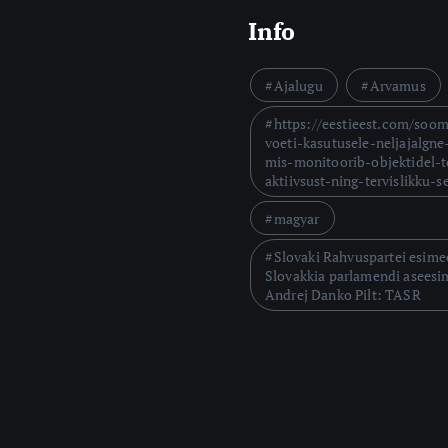
Info
Ajalugu
Arvamus
https://eestieest.com/soo
voeti-kasutusele-neljajalgne
mis-monitoorib-objektidel-t
aktiivsust-ning-tervislikku-s
magyar
Slovaki Rahvuspartei esimee
Slovakkia parlamendi aseesi
Andrej Danko Pilt: TASR