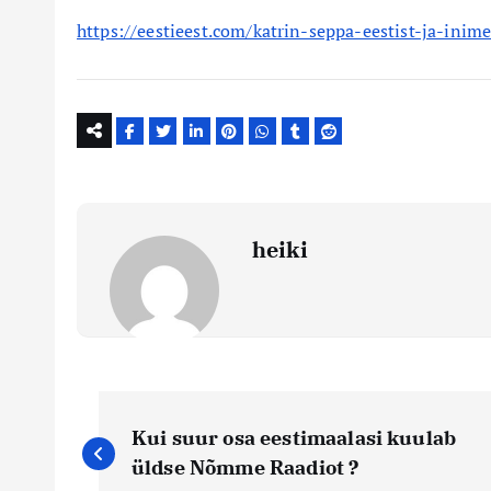
https://eestieest.com/katrin-seppa-eestist-ja-inim
heiki
N
Kui suur osa eestimaalasi kuulab
a
üldse Nõmme Raadiot ?