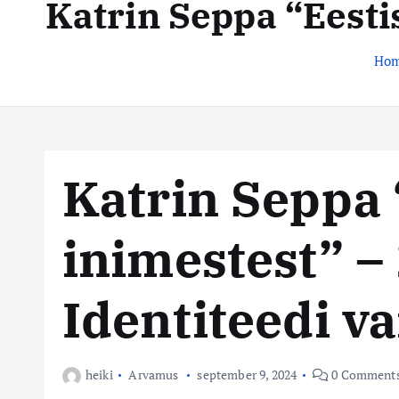
Katrin Seppa “Eestis
t
s
e
n
t
Ho
t
e
k
e
Katrin Seppa “
s
inimestest” – 
k
u
Identiteedi v
s
heiki
Arvamus
september 9, 2024
0 Comment