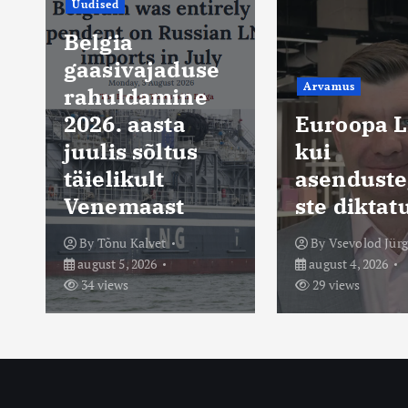
Arvamus
Mario Mar
Arvamus
Millal
Euroopa Liit
hakataks
kui
vaktsiinit
asendustegevu
ste liistul
ste diktatuur
tõmbama
By
Vsevolod Jürgenson
By
Mario Maripu
august 4, 2026
august 3, 2026
29 views
59 views