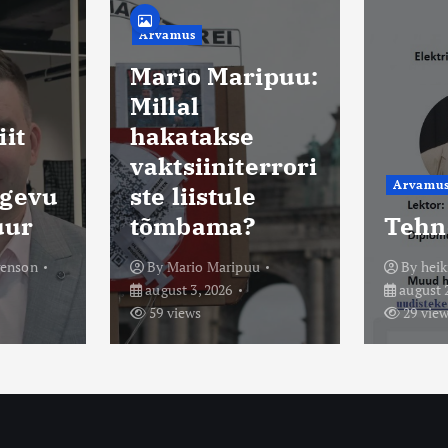
Kaits
küsit
ipuu:
enam
poola
e
kaits
errori
korr
Arvamus
Saated
e
riiki
?
Tehnokraat 65
vabat
u
By
heiki
By
Tõn
august 2, 2026
august 2
29 views
111 vi