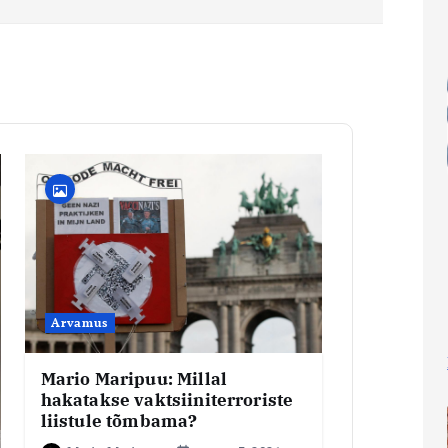
Arvamus
Mario Maripuu: Millal
hakatakse vaktsiiniterroriste
liistule tõmbama?