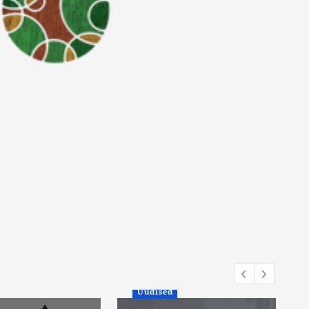
Uudised
Kuum ilm