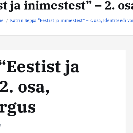
t ja inimestest” – 2. os
me
Katrin Seppa “Eestist ja inimestest” – 2. osa, Identiteedi v
Eestist ja
2. osa,
argus
s