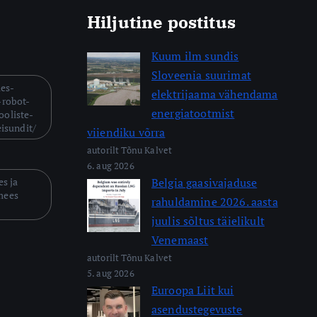
Hiljutine postitus
Kuum ilm sundis
Sloveenia suurimat
mes-
elektrijaama vähendama
-robot-
energiatootmist
ooliste-
eisundit/
viiendiku võrra
autorilt Tõnu Kalvet
6. aug 2026
s ja
Belgia gaasivajaduse
mees
rahuldamine 2026. aasta
juulis sõltus täielikult
Venemaast
autorilt Tõnu Kalvet
5. aug 2026
Euroopa Liit kui
asendustegevuste