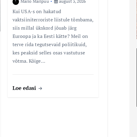
Mario Maripuu
august 3, 2026
Kui USA-s on hakatud
vaktsiiniterroriste liistule tõmbama,
siis millal ükskord jõuab järg
Euroopa ja ka Eesti kätte? Meil on
terve rida tegutsevaid poliitikuid,
kes peaksid selles osas vastutuse
võtma. Kõige…
Loe edasi