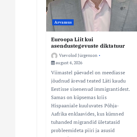
i
Arvamus
n
Euroopa Liit kui
e
asendustegevuste diktatuur
Vsevolod Jürgenson
august 4, 2026
Viimastel päevadel on meediasse
jõudnud ärevad teated Läti kaudu
Eestisse sisenenud immigrantidest.
Samas on küpsemas kriis
Hispaaniale kuuluvates Põhja-
Aafrika enklaavides, kus kümned
tuhanded migrandid ületatasid
probleemideta piiri ja asusid