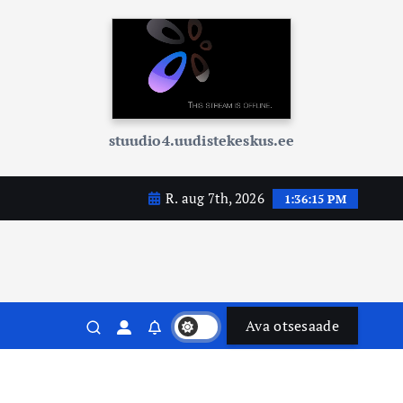
stuudio4.uudistekeskus.ee
R. aug 7th, 2026
1:36:16 PM
Ava otsesaade