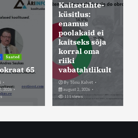
etahte-
sundis
lus:
Sloveenia
us
suurimat
kaid ei
elektrijaama
eks sõja
vähendama
al oma
energiatootmis
t viiendiku
ahtlikult
võrra
u Kalvet
By
Tõnu Kalvet
, 2026
august 6, 2026
ews
27 views