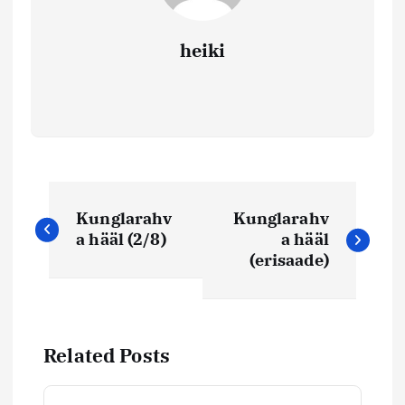
heiki
N
Kunglarahv
Kunglarahv
a
a hääl (2/8)
a hääl
(erisaade)
v
i
Related Posts
g