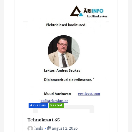
e
e
r
i
m
i
n
e
Arvamus
Saated
Tehnokraat 65
heiki
august 2, 2026