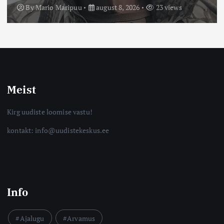
By
Mario Maripuu
august 8, 2026
14 views
Meist
Kirg uudiste loomise vastu!
kontakt: info@uudistekeskus.ee
Info
Ajalugu
Arvamus