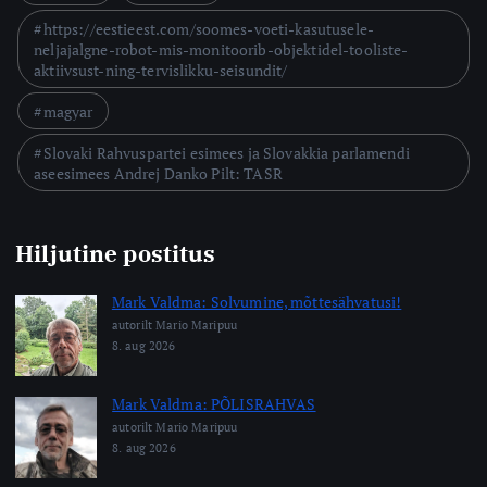
https://eestieest.com/soomes-voeti-kasutusele-
neljajalgne-robot-mis-monitoorib-objektidel-tooliste-
aktiivsust-ning-tervislikku-seisundit/
magyar
Slovaki Rahvuspartei esimees ja Slovakkia parlamendi
aseesimees Andrej Danko Pilt: TASR
Hiljutine postitus
Mark Valdma: Solvumine, mõttesähvatusi!
autorilt Mario Maripuu
8. aug 2026
Mark Valdma: PÕLISRAHVAS
autorilt Mario Maripuu
8. aug 2026