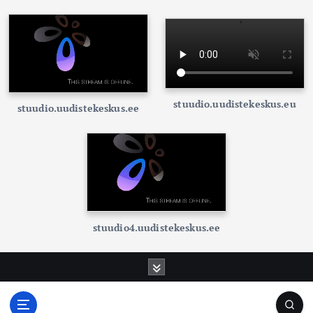
stuudio.uudistekeskus.eu
stuudio.uudistekeskus.ee
stuudio4.uudistekeskus.ee
S
k
i
p