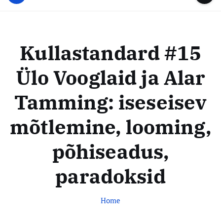
u
...
t
u
o
d
c
i
o
Kullastandard #15
s
n
t
t
Ülo Vooglaid ja Alar
e
e
n
k
Tamming: iseseisev
t
e
s
mõtlemine, looming,
k
põhiseadus,
u
s
paradoksid
Home