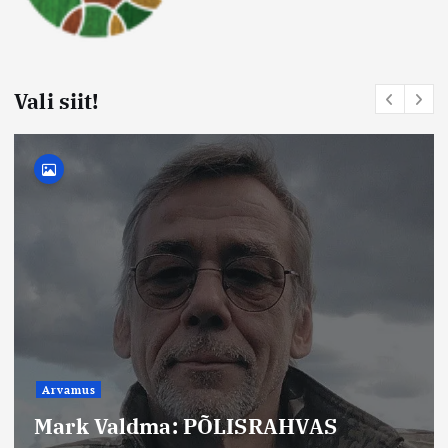
Vali siit!
Arvamus
Mario Maripuu: On hakatud aru
saama, et teadus ja terve
talupojamõistus võivad koos anda
eluterve maailmakäsitluse.