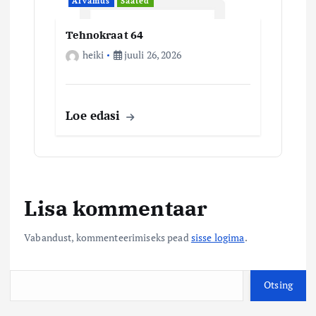
Arvamus
Saated
Tehnokraat 64
heiki
juuli 26, 2026
Loe edasi
Lisa kommentaar
Vabandust, kommenteerimiseks pead
sisse logima
.
O
Otsing
t
s