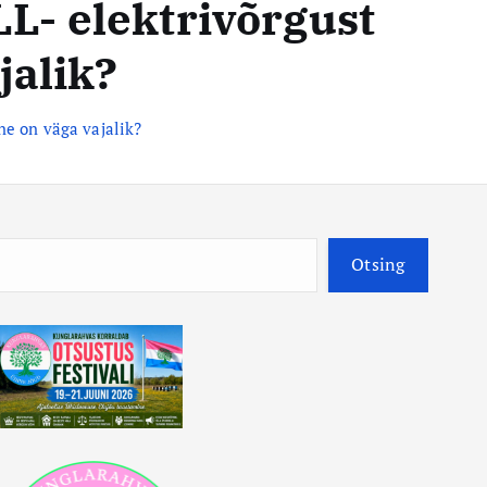
LL- elektrivõrgust
jalik?
ne on väga vajalik?
O
Otsing
t
s
i