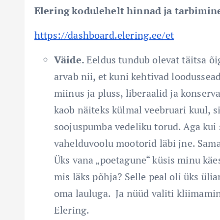
Elering kodulehelt hinnad ja tarbimin
https://dashboard.elering.ee/et
Väide.
Eeldus tundub olevat täitsa õ
arvab nii, et kuni kehtivad loodussead
miinus ja pluss, liberaalid ja konserva
kaob näiteks külmal veebruari kuul, s
soojuspumba vedeliku torud. Aga kui
vahelduvoolu mootorid läbi jne. Sam
Üks vana „poetagune“ küsis minu käe
mis läks põhja? Selle peal oli üks ül
oma lauluga. Ja nüüd valiti kliimamini
Elering.