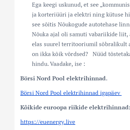
Ega keegi uskunud, et see „kommunis
ja korteriüüri ja elektri ning kütuse 
see sõitis Nõukogude autotehase linna
Nõuka ajal oli samuti vabariikide liit
elas suurel territooriumil sõbralikul
on ikka kõik võrdsed? Nüüd tõstetaka
hindu. Vaadake, ise :
Börsi Nord Pool elektrihinnad
.
Börsi Nord Pool elektrihinnad igapäev
Kõikide euroopa riikide elektrihinnad
https://euenergy.live