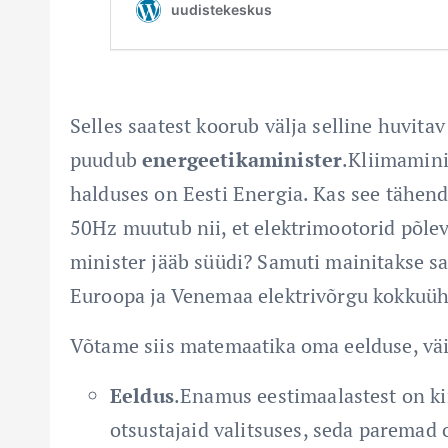
Selles saatest koorub välja selline huvitav 
puudub
energeetikaminister
.Kliimamini
halduses on Eesti Energia. Kas see tähenda
50Hz muutub nii, et elektrimootorid põleva
minister jääb süüdi? Samuti mainitakse sa
Euroopa ja Venemaa elektrivõrgu kokkuüh
Võtame siis matemaatika oma eelduse, väit
Eeldus
.Enamus eestimaalastest on k
otsustajaid valitsuses, seda paremad 