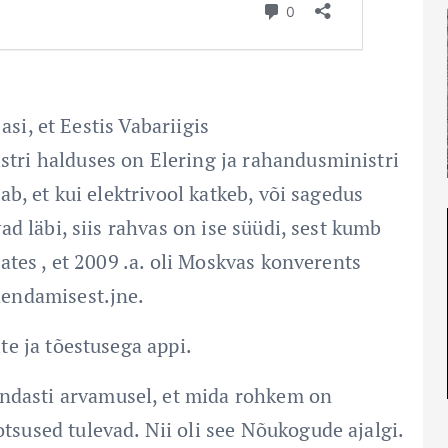
asi, et Eestis Vabariigis
stri halduses on Elering ja rahandusministri
b, et kui elektrivool katkeb, või sagedus
d läbi, siis rahvas on ise süüdi, sest kumb
ates , et 2009 .a. oli Moskvas konverents
endamisest.jne.
e ja tõestusega appi.
indasti arvamusel, et mida rohkem on
otsused tulevad. Nii oli see Nõukogude ajalgi.