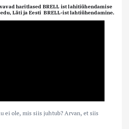
rvavad haritlased BRELL ist lahitiühendamise
u, Läti ja Eesti BRELL-ist
lahtiühendamine.
u ei ole, mis siis juhtub? Arvan, et siis