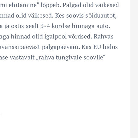
mi ehitamine“ lõppeb. Palgad olid väikesed
hinnad olid väikesed. Kes soovis sõiduautot,
 ja ostis sealt 3-4 kordse hinnaga auto.
, aga hinnad olid igalpool võrdsed. Rahvas
t avanssipäevast palgapäevani. Kas EU liidus
se vastavalt „rahva tungivale soovile“
: