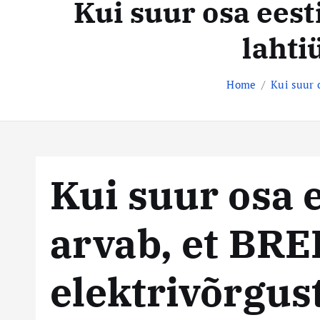
Kui suur osa eest
t
s
e
lahti
n
t
t
e
Home
Kui suur 
k
e
s
Kui suur osa 
k
arvab, et BRE
u
s
elektrivõrgus