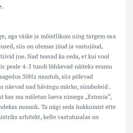
e
.
ige, aga väike ja mõistlikum ning targem osa
used, siis on olemas jõud ja vastujõud,
tiivid jne. Nad teavad ka seda, et kui vool
iis peale 4-5 tundi lõhkevad näiteks eramu
 sagedus 50Hz muutub, siis põlevad
as näevad nad hävingu märke, sümboleid .
st kas ma mäletan laeva nimega „Estonia“,
iandekas muusik. Ta nägi seda hukkumist ette
striks arhitekt, kelle vastutusalas on