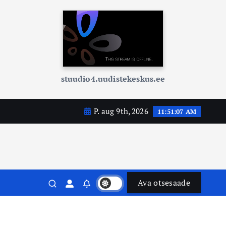
stuudio4.uudistekeskus.ee
P. aug 9th, 2026
11:51:08 AM
Ava otsesaade