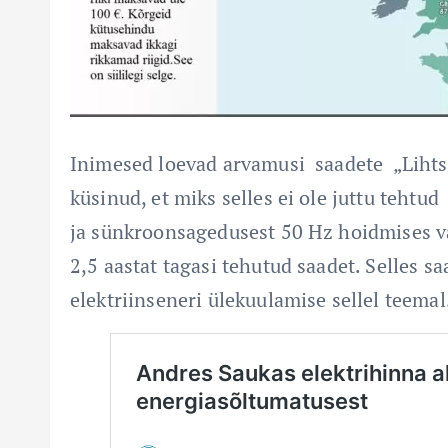
Inimesed loevad arvamusi saadete „Lihts
küsinud, et miks selles ei ole juttu teht
ja sünkroonsagedusest 50 Hz hoidmises va
2,5 aastat tagasi tehutud saadet. Selles s
elektriinseneri ülekuulamise sellel teemal