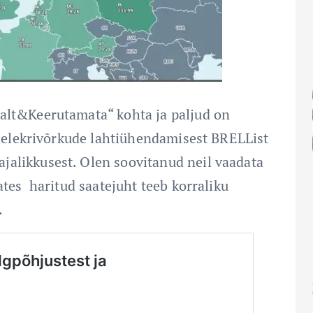
alt&Keerutamata“ kohta ja paljud on
ud elekrivõrkude lahtiühendamisest BRELList
jalikkusest. Olen soovitanud neil vaadata
aates haritud saatejuht teeb korraliku
.