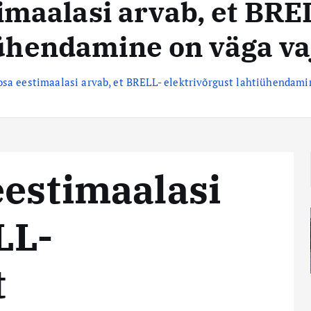
imaalasi arvab, et BRE
ühendamine on väga va
osa eestimaalasi arvab, et BRELL- elektrivõrgust lahtiühendami
eestimaalasi
LL-
t