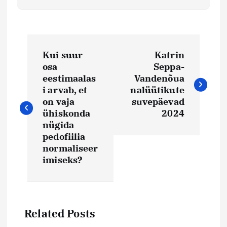
N
Kui suur
Katrin
a
osa
Seppa-
eestimaalas
Vandenõua
v
i arvab, et
nalüütikute
on vaja
suvepäevad
i
ühiskonda
2024
nügida
pedofiilia
g
normaliseer
imiseks?
e
e
Related Posts
r