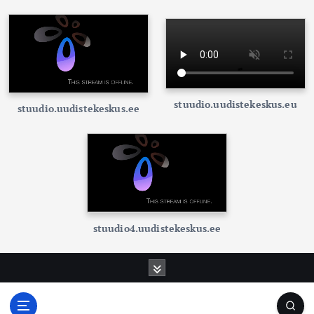
stuudio.uudistekeskus.eu
stuudio.uudistekeskus.ee
stuudio4.uudistekeskus.ee
S
k
i
p