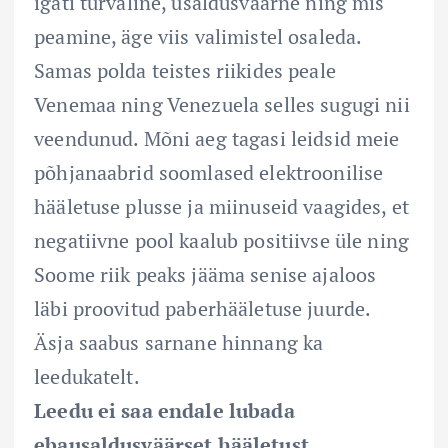
igati turvaline, usaldusväärne ning mis
peamine, äge viis valimistel osaleda.
Samas polda teistes riikides peale
Venemaa ning Venezuela selles sugugi nii
veendunud. Mõni aeg tagasi leidsid meie
põhjanaabrid soomlased elektroonilise
hääletuse plusse ja miinuseid vaagides, et
negatiivne pool kaalub positiivse üle ning
Soome riik peaks jääma senise ajaloos
läbi proovitud paberhääletuse juurde.
Äsja saabus sarnane hinnang ka
leedukatelt.
Leedu ei saa endale lubada
ebausaldusväärset hääletust.