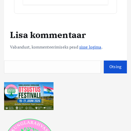
Lisa kommentaar
Vabandust, kommenteerimiseks pead
sisse logima
.
O
Otsing
t
s
i