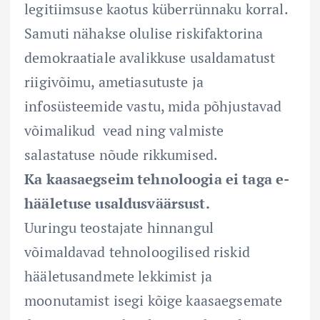
legitiimsuse kaotus küberrünnaku korral.
Samuti nähakse olulise riskifaktorina
demokraatiale avalikkuse usaldamatust
riigivõimu, ametiasutuste ja
infosüsteemide vastu, mida põhjustavad
võimalikud vead ning valmiste
salastatuse nõude rikkumised.
Ka kaasaegseim tehnoloogia ei taga e-
hääletuse usaldusväärsust.
Uuringu teostajate hinnangul
võimaldavad tehnoloogilised riskid
hääletusandmete lekkimist ja
moonutamist isegi kõige kaasaegsemate