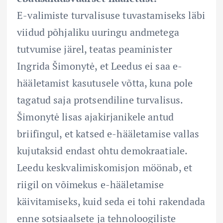
E-valimiste turvalisuse tuvastamiseks läbi
viidud põhjaliku uuringu andmetega
tutvumise järel, teatas peaminister
Ingrida Šimonytė, et Leedus ei saa e-
hääletamist kasutusele võtta, kuna pole
tagatud saja protsendiline turvalisus.
Šimonytė lisas ajakirjanikele antud
briifingul, et katsed e-hääletamise vallas
kujutaksid endast ohtu demokraatiale.
Leedu keskvalimiskomisjon möönab, et
riigil on võimekus e-hääletamise
käivitamiseks, kuid seda ei tohi rakendada
enne sotsiaalsete ja tehnoloogiliste