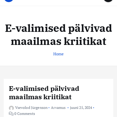
u
...
t
u
o
d
c
i
o
E-valimised pälvivad
s
n
t
t
maailmas kriitikat
e
e
n
k
t
Home
e
s
k
u
s
E-valimised pälvivad
maailmas kriitikat
Vsevolod Jürgenson
Arvamus
juuni 25, 2024
0 Comments