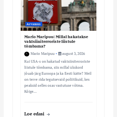
Arvamus
Mario Maripuu: Millal hakatakse
vaktsiiniterroriste liistule
tõmbama?
Mario Maripuu
august 3, 2026
Kui USA-s on hakatud vaktsiiniterroriste
liistule tõmbama, siis millal ükskord
jõuab järg Euroopa ja ka Eesti kätte? Meil
on terve rida tegutsevaid poliitikuid, kes
peaksid selles osas vastutuse võtma.
Kõige…
Loe edasi