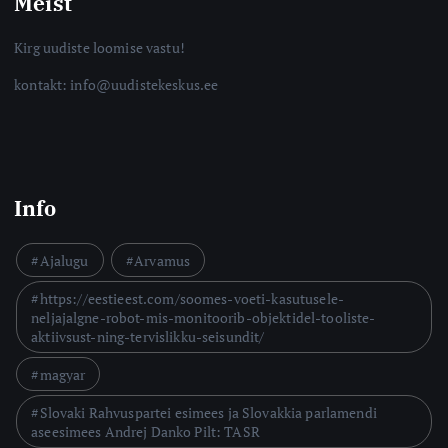
Meist
Kirg uudiste loomise vastu!
kontakt: info@uudistekeskus.ee
Info
Ajalugu
Arvamus
https://eestieest.com/soomes-voeti-kasutusele-
neljajalgne-robot-mis-monitoorib-objektidel-tooliste-
aktiivsust-ning-tervislikku-seisundit/
magyar
Slovaki Rahvuspartei esimees ja Slovakkia parlamendi
aseesimees Andrej Danko Pilt: TASR