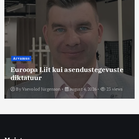
Arvamus
Euroopa Liit kui asendustegevuste
diktatuur
By
Vsevolod Jürgenson
august 4, 2026
23 views