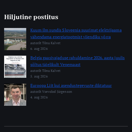
Hiljutine postitus
Kuum ilm sundis Sloveenia suurimat elektrijaama
vähendama energiatootmist viiendiku võrra
autorilt Tõnu Kalvet
6. aug 2026
Belgia gaasivajaduse rahuldamine 2026. aasta juulis
sõltus täielikult Venemaast
autorilt Tõnu Kalvet
5. aug 2026
Euroopa Liit kui asendustegevuste diktatuur
autorilt Vsevolod Jürgenson
4. aug 2026