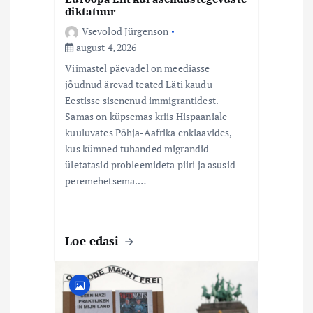
diktatuur
Vsevolod Jürgenson
august 4, 2026
Viimastel päevadel on meediasse
jõudnud ärevad teated Läti kaudu
Eestisse sisenenud immigrantidest.
Samas on küpsemas kriis Hispaaniale
kuuluvates Põhja-Aafrika enklaavides,
kus kümned tuhanded migrandid
ületatasid probleemideta piiri ja asusid
peremehetsema.…
Loe edasi