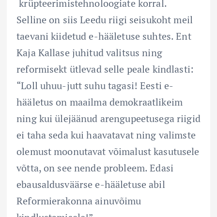
krüpteerimistehnoloogiate korral.
Selline on siis Leedu riigi seisukoht meil
taevani kiidetud e-hääletuse suhtes. Ent
Kaja Kallase juhitud valitsus ning
reformisekt ütlevad selle peale kindlasti:
“Loll uhuu-jutt suhu tagasi! Eesti e-
hääletus on maailma demokraatlikeim
ning kui ülejäänud arengupeetusega riigid
ei taha seda kui haavatavat ning valimste
olemust moonutavat võimalust kasutusele
võtta, on see nende probleem. Edasi
ebausaldusväärse e-hääletuse abil
Reformierakonna ainuvõimu