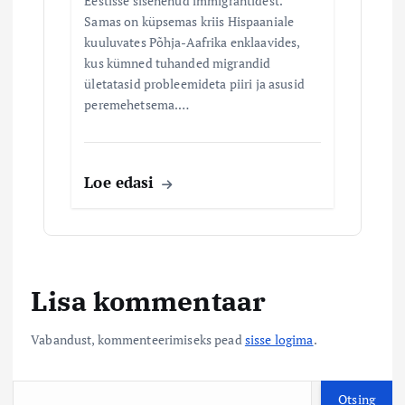
Eestisse sisenenud immigrantidest.
Samas on küpsemas kriis Hispaaniale
kuuluvates Põhja-Aafrika enklaavides,
kus kümned tuhanded migrandid
ületatasid probleemideta piiri ja asusid
peremehetsema.…
Loe edasi
Lisa kommentaar
Vabandust, kommenteerimiseks pead
sisse logima
.
O
Otsing