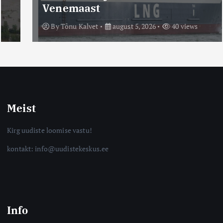
Venemaast
By
Tõnu Kalvet
august 5, 2026
40 views
Meist
Kirg uudiste loomise vastu!
kontakt: info@uudistekeskus.ee
Info