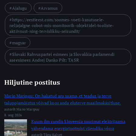
Ajalugu
Arvamus
https://eestieest.com/soomes-voeti-kasutusele-
neljajalgne-robot-mis-monitoorib-objektidel-tooliste-
aktiivsust-ning-tervislikku-seisundit/
magyar
Slovaki Rahvuspartei esimees ja Slovakkia parlamendi
aseesimees Andrej Danko Pilt: TASR
Hiljutine postitus
Mario Maripuu: On hakatud aru saama, et teadus ja terve
talupojamõistus võivad koos anda eluterve maailmakäsitluse.
autorilt Mario Maripuu
8. aug 2026
Kuum ilm sundis Sloveenia suurimat elektrijaama
vähendama energiatootmist viiendiku võrra
autorilt Tõnu Kalvet