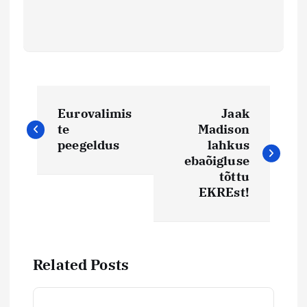
N
Eurovalimis
Jaak
a
te
Madison
peegeldus
lahkus
v
ebaõigluse
tõttu
i
EKREst!
g
e
Related Posts
e