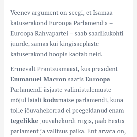
Veenev argument on seegi, et Isamaa
katuserakond Euroopa Parlamendis –
Euroopa Rahvapartei – saab saadikukohti
juurde, samas kui kingisseplaste
katuserakond hoopis kaotab neid.
Erinevalt Prantsusmaast, kus president
Emmanuel Macron
saatis
Euroopa
Parlamendi äsjaste valimistulemuste
mõjul laiali
kodu
maise parlamendi, kuna
tolle jõuvahekorrad ei peegeldanud enam
tegelikke
jõuvahekordi riigis, jääb Eestis
parlament ja valitsus paika. Ent arvata on,