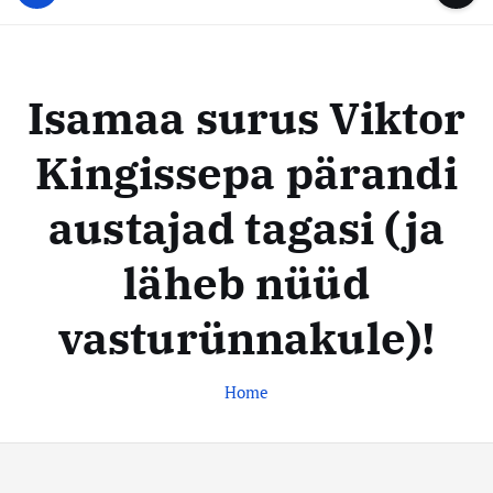
u
...
t
u
o
d
c
i
o
Isamaa surus Viktor
s
n
t
t
Kingissepa pärandi
e
e
n
k
austajad tagasi (ja
t
e
s
läheb nüüd
k
vasturünnakule)!
u
s
Home