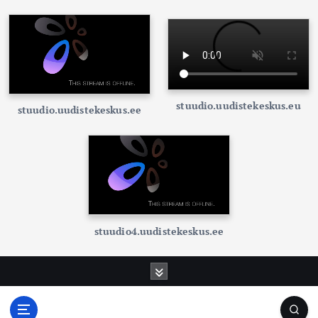
stuudio.uudistekeskus.eu
stuudio.uudistekeskus.ee
stuudio4.uudistekeskus.ee
S
k
i
p