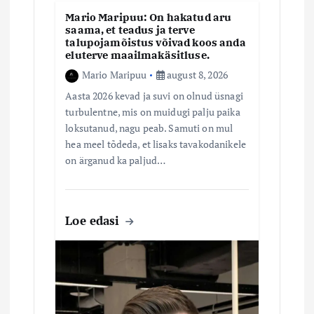
Mario Maripuu: On hakatud aru
r
saama, et teadus ja terve
talupojamõistus võivad koos anda
i
eluterve maailmakäsitluse.
Mario Maripuu
august 8, 2026
m
Aasta 2026 kevad ja suvi on olnud üsnagi
turbulentne, mis on muidugi palju paika
i
loksutanud, nagu peab. Samuti on mul
hea meel tõdeda, et lisaks tavakodanikele
n
on ärganud ka paljud…
e
Loe edasi