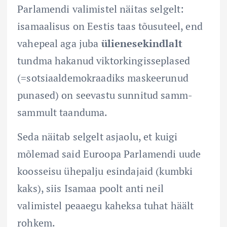
Parlamendi valimistel näitas selgelt:
isamaalisus on Eestis taas tõusuteel, end
vahepeal aga juba
ülienesekindlalt
tundma hakanud viktorkingisseplased
(=sotsiaaldemokraadiks maskeerunud
punased) on seevastu sunnitud samm-
sammult taanduma.
Seda näitab selgelt asjaolu, et kuigi
mõlemad said Euroopa Parlamendi uude
koosseisu ühepalju esindajaid (kumbki
kaks), siis Isamaa poolt anti neil
valimistel peaaegu kaheksa tuhat häält
rohkem.