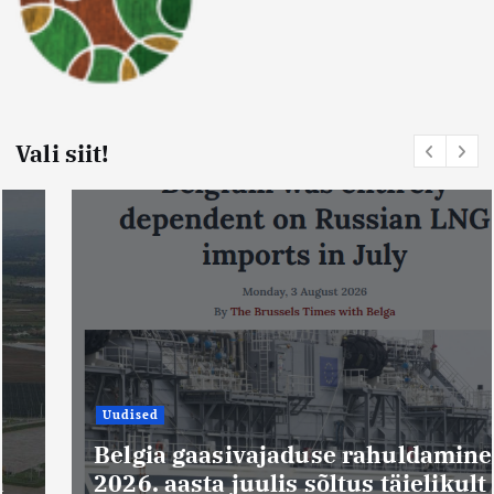
Vali siit!
Uudised
Belgia gaasivajaduse rahuldamine
2026. aasta juulis sõltus täielikult