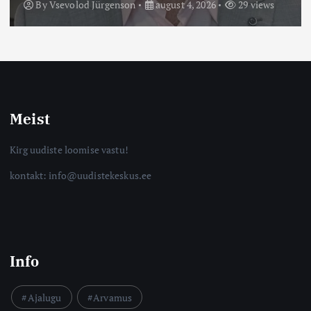
By
Vsevolod Jürgenson
august 4, 2026
29 views
Meist
Kirg uudiste loomise vastu!
kontakt: info@uudistekeskus.ee
Info
Ajalugu
Arvamus