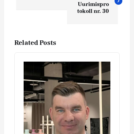
Uurimispro
v
tokoll nr. 30
i
g
Related Posts
e
e
r
i
m
i