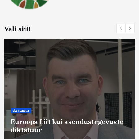
Vali siit!
Arvamus
Euroopa Liit kui asendustegevuste
diktatuur