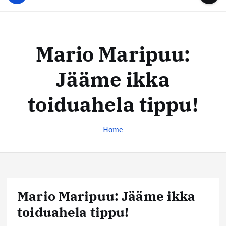
u
...
t
u
o
d
c
i
o
Mario Maripuu:
s
n
t
t
Jääme ikka
e
e
n
k
toiduahela tippu!
t
e
s
Home
k
u
s
Mario Maripuu: Jääme ikka
toiduahela tippu!