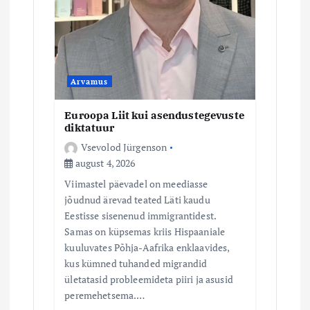
n
e
Arvamus
Euroopa Liit kui asendustegevuste
diktatuur
Vsevolod Jürgenson
august 4, 2026
Viimastel päevadel on meediasse
jõudnud ärevad teated Läti kaudu
Eestisse sisenenud immigrantidest.
Samas on küpsemas kriis Hispaaniale
kuuluvates Põhja-Aafrika enklaavides,
kus kümned tuhanded migrandid
ületatasid probleemideta piiri ja asusid
peremehetsema.…