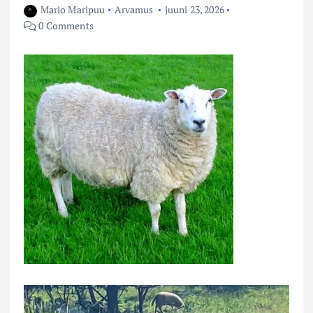
Mario Maripuu
Arvamus
juuni 23, 2026
0 Comments
V
i