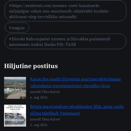
https://eestieest.com/soomes-voeti-kasutusele-
neljajalgne-robot-mis-monitoorib-objektidel-tooliste-
aktiivsust-ning-tervislikku-seisundit/
magyar
Slovaki Rahvuspartei esimees ja Slovakkia parlamendi
aseesimees Andrej Danko Pilt: TASR
Hiljutine postitus
Kuum ilm sundis Sloveenia suurimat elektrijaama
vähendama energiatootmist viiendiku võrra
autorilt Tõnu Kalvet
6. aug 2026
Belgia gaasivajaduse rahuldamine 2026. aasta juulis
sõltus täielikult Venemaast
autorilt Tõnu Kalvet
5. aug 2026