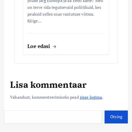
jõuab järg Euroopa ja ka Eesti kätte? Meil
on terve rida tegutsevaid poliitikuid, kes
peaksid selles osas vastutuse võtma.
Kõige…
Loe edasi
Lisa kommentaar
Vabandust, kommenteerimiseks pead
sisse logima
.
O
Otsing
t
s