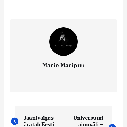
Mario Maripuu
N
Jaanivalgus
Universumi
a
äratab Eesti
ainuväli –