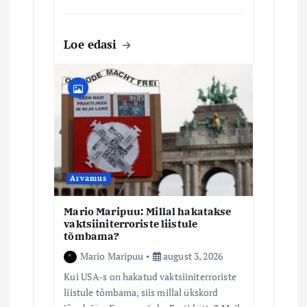
Loe edasi
Arvamus
Mario Maripuu: Millal hakatakse
vaktsiiniterroriste liistule
tõmbama?
Mario Maripuu
august 3, 2026
Kui USA-s on hakatud vaktsiiniterroriste
liistule tõmbama, siis millal ükskord