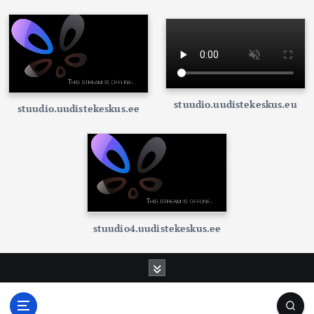
stuudio.uudistekeskus.eu
stuudio.uudistekeskus.ee
stuudio4.uudistekeskus.ee
S
k
i
p