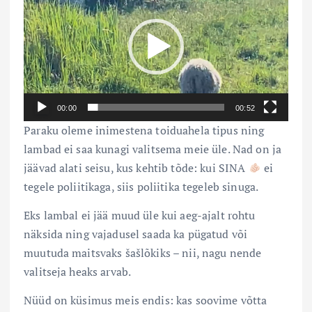
d
e
o
e
s
00:00
00:52
i
Paraku oleme inimestena toiduahela tipus ning
t
lambad ei saa kunagi valitsema meie üle. Nad on ja
a
jäävad alati seisu, kus kehtib tõde: kui SINA
ei
j
tegele poliitikaga, siis poliitika tegeleb sinuga.
a
Eks lambal ei jää muud üle kui aeg-ajalt rohtu
näksida ning vajadusel saada ka pügatud või
muutuda maitsvaks šašlõkiks – nii, nagu nende
valitseja heaks arvab.
Nüüd on küsimus meis endis: kas soovime võtta