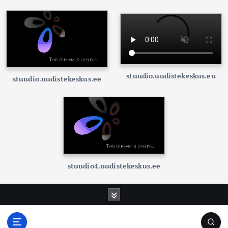
stuudio.uudistekeskus.eu
stuudio.uudistekeskus.ee
stuudio4.uudistekeskus.ee
S
k
i
p