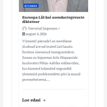
Arvamus
Euroopa Liit kui asendustegevuste
diktatuur
Vsevolod Jürgenson
august 4, 2026
Viimastel päevadel on meediasse
jõudnud ärevad teated Läti kaudu
Eestisse sisenenud immigrantidest.
Samas on küpsemas kriis Hispaaniale
kuuluvates Põhja-Aafrika enklaavides,
kus kümned tuhanded migrandid
ületatasid probleemideta piiri ja asusid
peremehetsema.…
Loe edasi