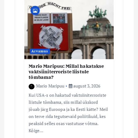
Arvamus
Mario Maripuu: Millal hakatakse
vaktsiiniterroriste liistule
tõmbama?
Mario Maripuu
august 3, 2026
Kui USA-s on hakatud vaktsiiniterroriste
liistule tõmbama, siis millal ükskord
jõuab järg Euroopa ja ka Eesti kätte? Meil
on terve rida tegutsevaid poliitikuid, kes
peaksid selles osas vastutuse võtma.
Kõige…