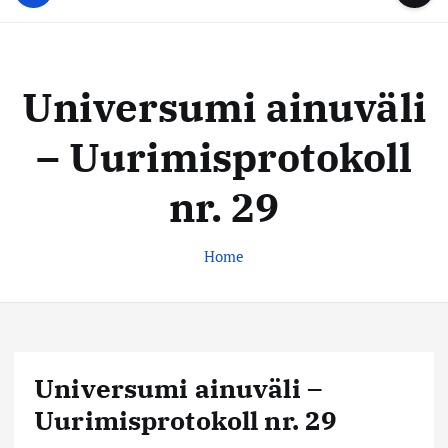
u
...
t
u
o
d
c
i
o
Universumi ainuväli
s
n
t
t
– Uurimisprotokoll
e
e
n
k
nr. 29
t
e
s
Home
k
u
s
Universumi ainuväli –
Uurimisprotokoll nr. 29