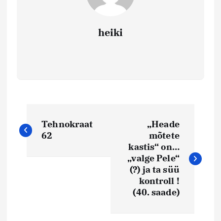
heiki
N
Tehnokraat
„Heade
a
62
mõtete
kastis“ on…
v
„valge Pele“
(?) ja ta süü
i
kontroll !
(40. saade)
g