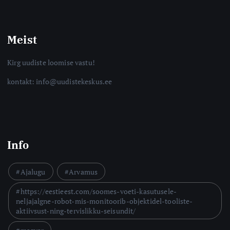
Meist
Kirg uudiste loomise vastu!
kontakt: info@uudistekeskus.ee
Info
Ajalugu
Arvamus
https://eestieest.com/soomes-voeti-kasutusele-
neljajalgne-robot-mis-monitoorib-objektidel-tooliste-
aktiivsust-ning-tervislikku-seisundit/