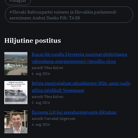
magyar
Slovaki Rahvuspartei esimees ja Slovakkia parlamendi
aseesimees Andrej Danko Pilt: TASR
Hiljutine postitus
Kuum ilm sundis Sloveenia suurimat elektrijaama
vähendama energiatootmist viiendiku võrra
autorilt Tõnu Kalvet
6. aug 2026
Belgia gaasivajaduse rahuldamine 2026. aasta juulis
sõltus täielikult Venemaast
autorilt Tõnu Kalvet
5. aug 2026
Euroopa Liit kui asendustegevuste diktatuur
autorilt Vsevolod Jürgenson
4. aug 2026