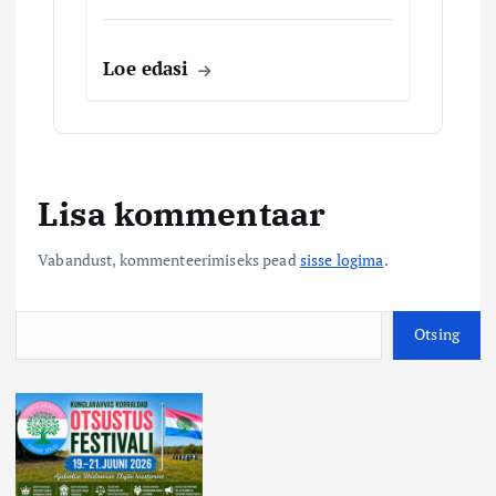
Loe edasi
Lisa kommentaar
Vabandust, kommenteerimiseks pead
sisse logima
.
O
Otsing
t
s
i