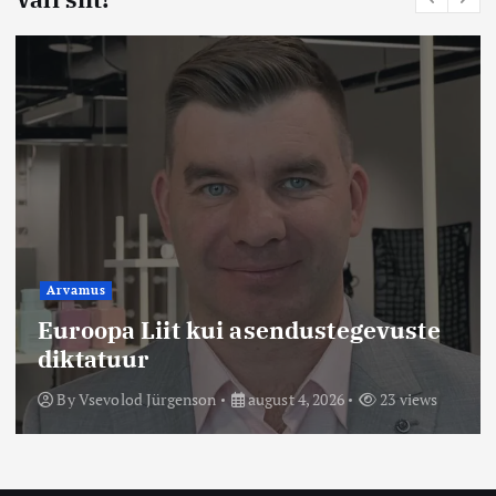
Arvamus
Euroopa Liit kui asendustegevuste
diktatuur
By
Vsevolod Jürgenson
august 4, 2026
23 views