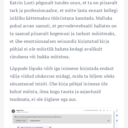
Katrin Lusti põgusalt tundes usun, et ta on piisavalt
tark ja professionaalne, et mitte lasta ennast kellegi
isikliku kättemaksu tööriistana kasutada. Malluka
puhul arvan samuti, et pervodeveebsaiti hallates on
ta saanud piisavalt kogemusi ja tarkust mõistmaks,
et ühe emotsionaalses seisundis kirjutatud kirja
põhjal ei ole mõistlik hakata kedagi avalikult
ründama või hukka mõistma.
Lõppude lõpuks võib iga inimene kirjutada endast
välja viidud olukorras midagi, mida ta hiljem oleks
sõnastanud teisiti. Ühe kirja põhjal inimese üle
kohut mõista, ilma kogu tausta ja asjaolusid
teadmata, ei ole õiglane ega aus.