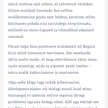
mind vestluse ajal sellest, et salvestust võidakse
hiljem avalikult kasutada. Kui selline
avalikustamine peaks aset leidma, kavatsen selles
küsimuses pidada nõu juristidega ning hinnata,
millised on minu õigused ja võimalikud edasised
sammud.
Pärast Julge Ema postituste avaldamist oli Regina
kiire mind toimunust teavitama. See omakorda
jättis mulle mulje, et kogu ettevõtmine täitis tema
jaoks eesmärgi, mida ta algusest peale taotles –
minu avalik kahjustamine ja mustamine.
Olgu selle kõige taga isiklik kibestumine,
tähelepanuvajadus või midagi muud, kuid minu
hinnangul ei lahenda selline tegevus ühtegi
probleemi ega aita kedagi edasi. Küll aga tekitab see