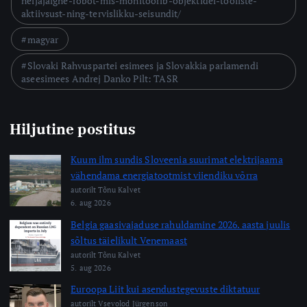
neljajalgne-robot-mis-monitoorib-objektidel-tooliste-
aktiivsust-ning-tervislikku-seisundit/
magyar
Slovaki Rahvuspartei esimees ja Slovakkia parlamendi
aseesimees Andrej Danko Pilt: TASR
Hiljutine postitus
Kuum ilm sundis Sloveenia suurimat elektrijaama
vähendama energiatootmist viiendiku võrra
autorilt Tõnu Kalvet
6. aug 2026
Belgia gaasivajaduse rahuldamine 2026. aasta juulis
sõltus täielikult Venemaast
autorilt Tõnu Kalvet
5. aug 2026
Euroopa Liit kui asendustegevuste diktatuur
autorilt Vsevolod Jürgenson