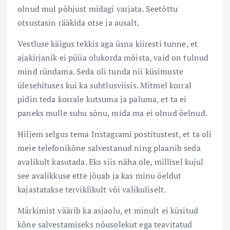
olnud mul põhjust midagi varjata. Seetõttu
otsustasin rääkida otse ja ausalt.
Vestluse käigus tekkis aga üsna kiiresti tunne, et
ajakirjanik ei püüa olukorda mõista, vaid on tulnud
mind ründama. Seda oli tunda nii küsimuste
ülesehituses kui ka suhtlusviisis. Mitmel korral
pidin teda korrale kutsuma ja paluma, et ta ei
paneks mulle suhu sõnu, mida ma ei olnud öelnud.
Hiljem selgus tema Instagrami postitustest, et ta oli
meie telefonikõne salvestanud ning plaanib seda
avalikult kasutada. Eks siis näha ole, millisel kujul
see avalikkuse ette jõuab ja kas minu öeldut
kajastatakse terviklikult või valikuliselt.
Märkimist väärib ka asjaolu, et minult ei küsitud
kõne salvestamiseks nõusolekut ega teavitatud