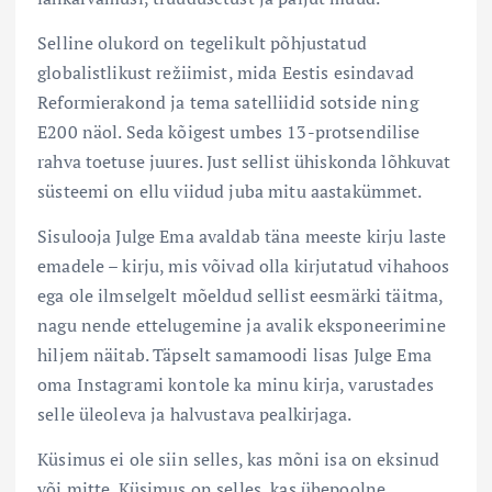
Selline olukord on tegelikult põhjustatud
globalistlikust režiimist, mida Eestis esindavad
Reformierakond ja tema satelliidid sotside ning
E200 näol. Seda kõigest umbes 13-protsendilise
rahva toetuse juures. Just sellist ühiskonda lõhkuvat
süsteemi on ellu viidud juba mitu aastakümmet.
Sisulooja Julge Ema avaldab täna meeste kirju laste
emadele – kirju, mis võivad olla kirjutatud vihahoos
ega ole ilmselgelt mõeldud sellist eesmärki täitma,
nagu nende ettelugemine ja avalik eksponeerimine
hiljem näitab. Täpselt samamoodi lisas Julge Ema
oma Instagrami kontole ka minu kirja, varustades
selle üleoleva ja halvustava pealkirjaga.
Küsimus ei ole siin selles, kas mõni isa on eksinud
või mitte. Küsimus on selles, kas ühepoolne