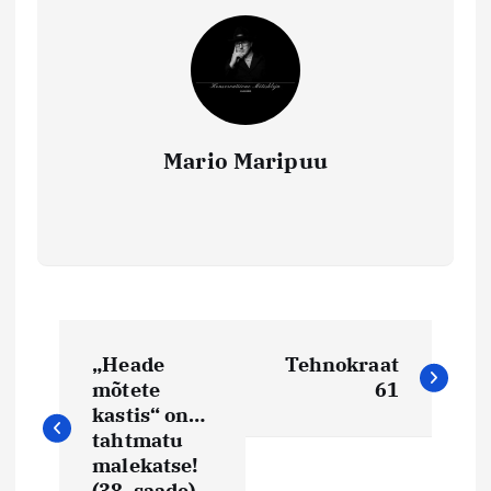
Mario Maripuu
N
„Heade
Tehnokraat
a
mõtete
61
kastis“ on…
v
tahtmatu
malekatse!
(38. saade)