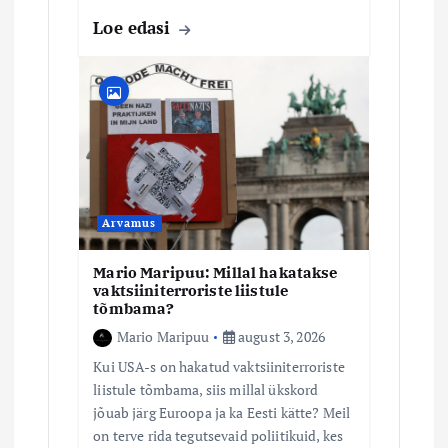
Loe edasi
Arvamus
Mario Maripuu: Millal hakatakse
vaktsiiniterroriste liistule
tõmbama?
Mario Maripuu
august 3, 2026
Kui USA-s on hakatud vaktsiiniterroriste
liistule tõmbama, siis millal ükskord
jõuab järg Euroopa ja ka Eesti kätte? Meil
on terve rida tegutsevaid poliitikuid, kes