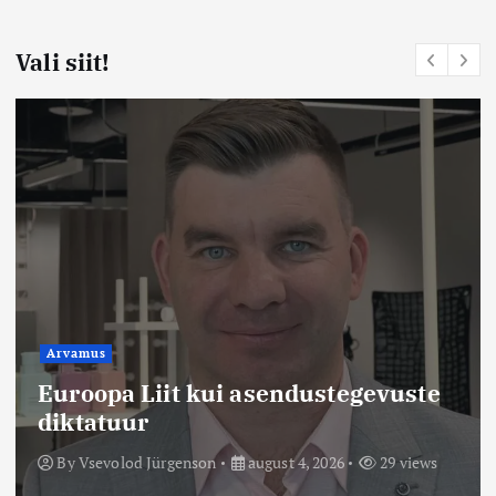
Vali siit!
Arvamus
Euroopa Liit kui asendustegevuste
diktatuur
By
Vsevolod Jürgenson
august 4, 2026
29 views