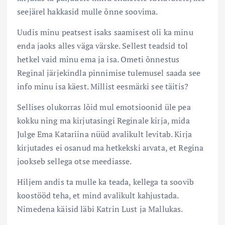
seejärel hakkasid mulle õnne soovima.
Uudis minu peatsest isaks saamisest oli ka minu
enda jaoks alles väga värske. Sellest teadsid tol
hetkel vaid minu ema ja isa. Ometi õnnestus
Reginal järjekindla pinnimise tulemusel saada see
info minu isa käest. Millist eesmärki see täitis?
Sellises olukorras lõid mul emotsioonid üle pea
kokku ning ma kirjutasingi Reginale kirja, mida
Julge Ema Katariina nüüd avalikult levitab. Kirja
kirjutades ei osanud ma hetkekski arvata, et Regina
jookseb sellega otse meediasse.
Hiljem andis ta mulle ka teada, kellega ta soovib
koostööd teha, et mind avalikult kahjustada.
Nimedena käisid läbi Katrin Lust ja Mallukas.