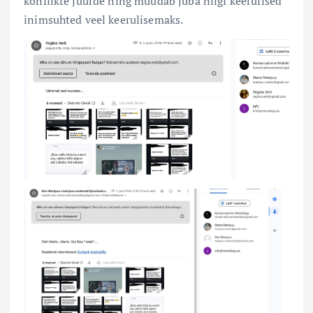
konflikte juurde ning muudab juba niigi keerulised
inimsuhted veel keerulisemaks.