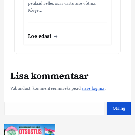
peaksid selles osas vastutuse võtma.
Kõige…
Loe edasi
Lisa kommentaar
Vabandust, kommenteerimiseks pead
sisse logima
.
O
Otsing
t
s
i