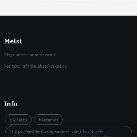
Meist
Kirg uudiste loomise vastu!
kontakt: info@uudistekeskus.ee
Info
Ajalugu
Arvamus
https://eestieest.com/soomes-voeti-kasutusele-