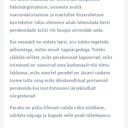
häbimärgistamine, inimeste avalik
naeruvääristamine ja eraelulise kirjavahetuse
kontekstist välja rebimine aitab lahendada Eesti
perekondade kriisi või hoopis süvendab seda.
Kui eesmärk on aidata lapsi, siis tuleks tegeleda
põhjustega, mitte ainult tagajärgedega. Tuleks
rääkida sellest, miks perekonnad lagunevad, miks
inimesed on sunnitud oma kodumaalt töö tõttu
lahkuma, miks noortel peredel on järjest raskem
toime tulla ning miks ühiskondlikud protsessid
perekonda kui institutsiooni järjekindlalt
nõrgestavad.
Paraku on palju lihtsam valida välja süüdlane,
näidata näpuga ja koguda selle pealt tähelepanu.