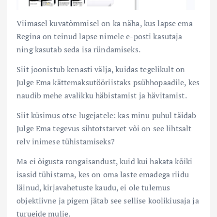
Viimasel kuvatõmmisel on ka näha, kus lapse ema
Regina on teinud lapse nimele e-posti kasutaja
ning kasutab seda isa ründamiseks.
Siit joonistub kenasti välja, kuidas tegelikult on
Julge Ema kättemaksutööriistaks psühhopaadile, kes
naudib mehe avalikku häbistamist ja hävitamist.
Siit küsimus otse lugejatele: kas minu puhul täidab
Julge Ema tegevus sihtotstarvet või on see lihtsalt
relv inimese tühistamiseks?
Ma ei õigusta rongaisandust, kuid kui hakata kõiki
isasid tühistama, kes on oma laste emadega riidu
läinud, kirjavahetuste kaudu, ei ole tulemus
objektiivne ja pigem jätab see sellise koolikiusaja ja
turueide mulje.