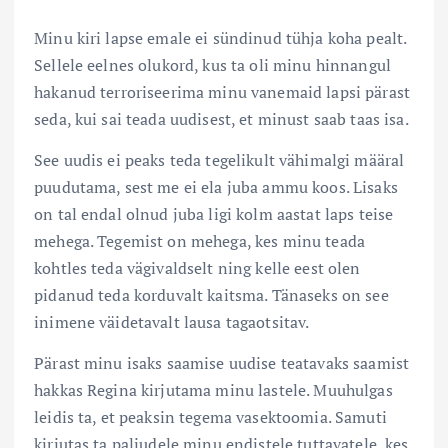
Minu kiri lapse emale ei sündinud tühja koha pealt.
Sellele eelnes olukord, kus ta oli minu hinnangul
hakanud terroriseerima minu vanemaid lapsi pärast
seda, kui sai teada uudisest, et minust saab taas isa.
See uudis ei peaks teda tegelikult vähimalgi määral
puudutama, sest me ei ela juba ammu koos. Lisaks
on tal endal olnud juba ligi kolm aastat laps teise
mehega. Tegemist on mehega, kes minu teada
kohtles teda vägivaldselt ning kelle eest olen
pidanud teda korduvalt kaitsma. Tänaseks on see
inimene väidetavalt lausa tagaotsitav.
Pärast minu isaks saamise uudise teatavaks saamist
hakkas Regina kirjutama minu lastele. Muuhulgas
leidis ta, et peaksin tegema vasektoomia. Samuti
kirjutas ta paljudele minu endistele tuttavatele, kes