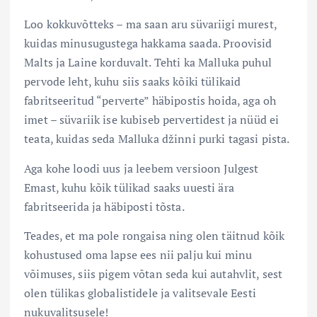
Loo kokkuvõtteks – ma saan aru süvariigi murest,
kuidas minusugustega hakkama saada. Proovisid
Malts ja Laine korduvalt. Tehti ka Malluka puhul
pervode leht, kuhu siis saaks kõiki tülikaid
fabritseeritud “perverte” häbipostis hoida, aga oh
imet – süvariik ise kubiseb pervertidest ja nüüd ei
teata, kuidas seda Malluka džinni purki tagasi pista.
Aga kohe loodi uus ja leebem versioon Julgest
Emast, kuhu kõik tülikad saaks uuesti ära
fabritseerida ja häbiposti tõsta.
Teades, et ma pole rongaisa ning olen täitnud kõik
kohustused oma lapse ees nii palju kui minu
võimuses, siis pigem võtan seda kui autahvlit, sest
olen tülikas globalistidele ja valitsevale Eesti
nukuvalitsusele!