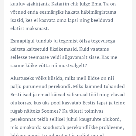
kuuluv ajakirjanik Katariin ehk Julge Ema. Ta on
võtnud enda eesmärgiks hakata häbimärgistama
isasid, kes ei kasvata oma lapsi ning keelduvad
elatist maksmast.
Esmapilgul tundub ju tegemist õilsa tegevusega –
kaitsta kaitsetuid üksikemasid. Kuid vaatame
sellesse teemasse veidi sügavamalt sisse. Kas me
saame kõike võtta nii mustvalgelt?
Alustuseks võiks küsida, miks meil üldse on nii
palju purunenud perekondi. Miks kümned tuhanded
Eesti isad ja emad käivad välismaal tööl ning elavad
olukorras, kus üks pool kasvatab Eestis lapsi ja teine
rügab näiteks Soomes? Ka täiesti toimivas
perekonnas tekib sellisel juhul kaugsuhte olukord,
mis omakorda soodustab perekondlikke probleeme,
lahkarvamusi, truudusetust ja paljut muud.