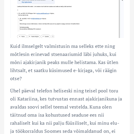
Kuid ilmselgelt valmistusin ma selleks ette ning
mõtlesin erinevad stsenaariumid läbi juhuks, kui
mõni ajakirjanik peaks mulle helistama. Kas ütlen
lihtsalt, et saatku küsimused e-kirjaga, või räägin
otse?
Ühel päeval telefon heliseski ning teisel pool toru
oli Katariina, kes tutvustas ennast ajakirjanikuna ja
avaldas soovi sellel teemal vestelda. Kuna olen
täitnud oma isa kohustused seaduse ees nii
rahaliselt kui ka nii palju füüsiliselt, kui minu elu-
ja töökorraldus Soomes seda võimaldanud on, ei