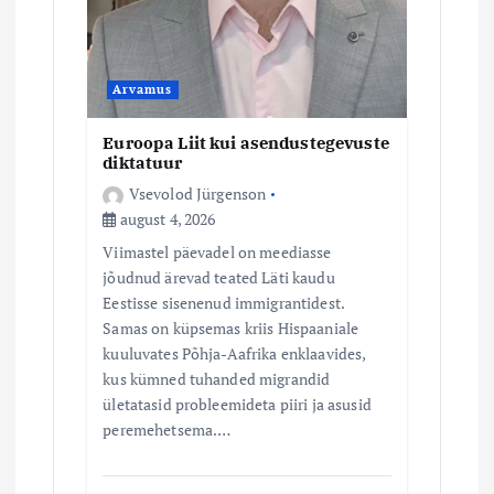
e
Arvamus
Euroopa Liit kui asendustegevuste
diktatuur
Vsevolod Jürgenson
august 4, 2026
Viimastel päevadel on meediasse
jõudnud ärevad teated Läti kaudu
Eestisse sisenenud immigrantidest.
Samas on küpsemas kriis Hispaaniale
kuuluvates Põhja-Aafrika enklaavides,
kus kümned tuhanded migrandid
ületatasid probleemideta piiri ja asusid
peremehetsema.…