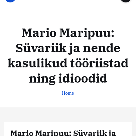
u
...
t
u
o
d
c
i
o
Mario Maripuu:
s
n
t
t
Süvariik ja nende
e
e
n
k
kasulikud tööriistad
t
e
s
ning idioodid
k
u
Home
s
Mario Maripuu: Süvariik ja