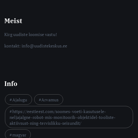
Meist
Kirg uudiste loomise vastu!
kontakt: info@uudistekeskus.ee
Info
Ajalugu
Arvamus
https://eestieest.com/soomes-voeti-kasutusele-
neljajalgne-robot-mis-monitoorib-objektidel-tooliste-
aktiivsust-ning-tervislikku-seisundit/
magyar