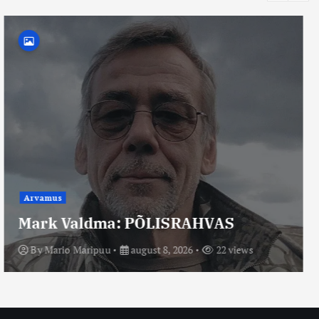
Arvamus
Mario Maripuu: On hakatud aru
saama, et teadus ja terve
talupojamõistus võivad koos anda
eluterve maailmakäsitluse.
By
Mario Maripuu
august 8, 2026
14 views