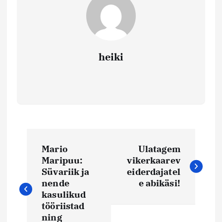
heiki
N
Mario
Ulatagem
a
Maripuu:
vikerkaarev
Süvariik ja
eiderdajatel
v
nende
e abikäsi!
kasulikud
i
tööriistad
ning