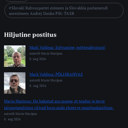
Slovaki Rahvuspartei esimees ja Slovakkia parlamendi
aseesimees Andrej Danko Pilt: TASR
Hiljutine postitus
Mark Valdma: Solvumine, mõttesähvatusi!
autorilt Mario Maripuu
8. aug 2026
Mark Valdma: PÕLISRAHVAS
autorilt Mario Maripuu
8. aug 2026
Mario Maripuu: On hakatud aru saama, et teadus ja terve
talupojamõistus võivad koos anda eluterve maailmakäsitluse.
autorilt Mario Maripuu
8. aug 2026