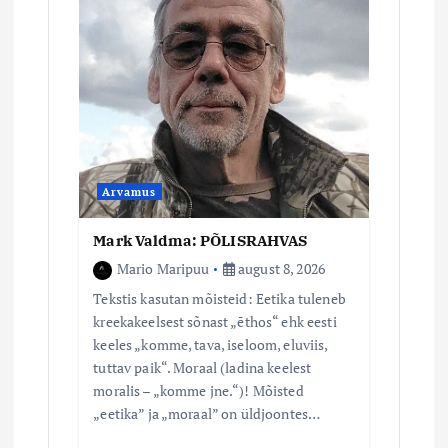
Arvamus
Mark Valdma: PÕLISRAHVAS
Mario Maripuu
august 8, 2026
Tekstis kasutan mõisteid: Eetika tuleneb
kreekakeelsest sõnast „ēthos“ ehk eesti
keeles „komme, tava, iseloom, eluviis,
tuttav paik“. Moraal (ladina keelest
moralis – „komme jne.“)! Mõisted
„eetika” ja „moraal” on üldjoontes…