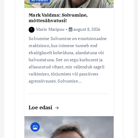
Mark Valdma: Solvumine,
mõttesähvatusi!
Mario Maripuu
august 8, 2026
Solvumine Solvumine on emotsionaalne
reaktsioon, kus inimene tunneb end
ebaõiglaselt kohelduna, alandatuna või
halvustatuna. See on segu kurbusest ja
allasurutud vihast, mis väljendub sageli
vaikimises, tõrjumises või passiivses
agressiivsuses. Solvumise…
Loe edasi