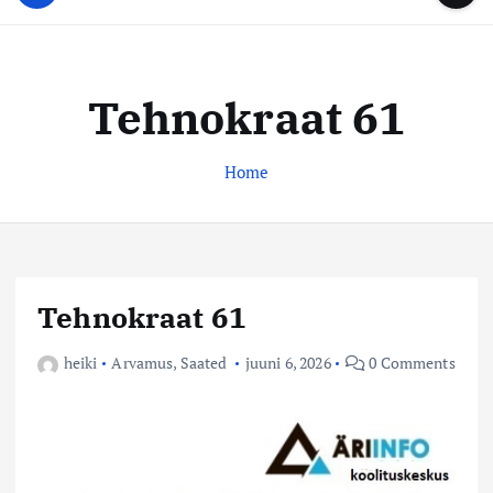
u
...
t
u
o
d
c
i
o
Tehnokraat 61
s
n
t
t
e
Home
e
n
k
t
e
s
k
Tehnokraat 61
u
s
heiki
Arvamus
,
Saated
juuni 6, 2026
0 Comments