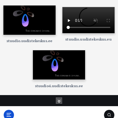
stuudio.uudistekeskus.eu
stuudio.uudistekeskus.ee
stuudio4.uudistekeskus.ee
S
k
i
p