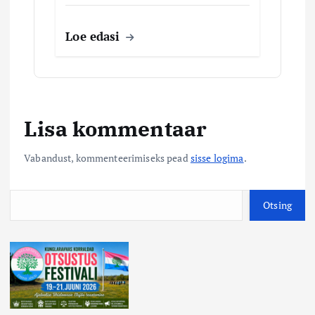
Loe edasi
Lisa kommentaar
Vabandust, kommenteerimiseks pead
sisse logima
.
O
Otsing
t
s
i