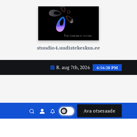
stuudio4.uudistekeskus.ee
R. aug 7th, 2026
6:56:30 PM
Ava otsesaade