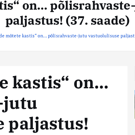
is“ on… põlisrahvaste-
paljastus! (37. saade)
e mõtete kastis“ on… põlisrahvaste-jutu vastuolulisuse paljastu
e kastis“ on…
-jutu
 paljastus!