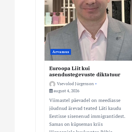
i
m
i
Arvamus
n
Euroopa Liit kui
e
asendustegevuste diktatuur
Vsevolod Jürgenson
august 4, 2026
Viimastel päevadel on meediasse
jõudnud ärevad teated Läti kaudu
Eestisse sisenenud immigrantidest.
Samas on küpsemas kriis
Hispaaniale kuuluvates Põhja-