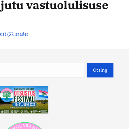
jutu vastuolulisuse
s! (37. saade)
O
Otsing
t
s
i