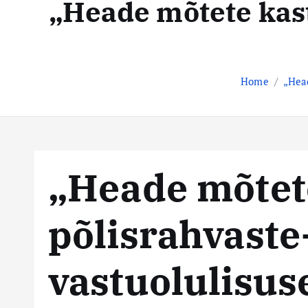
„Heade mõtete kast
t
s
e
n
t
t
e
Home
„Head
k
e
s
„Heade mõtet
k
põlisrahvaste
u
s
vastuolulisuse