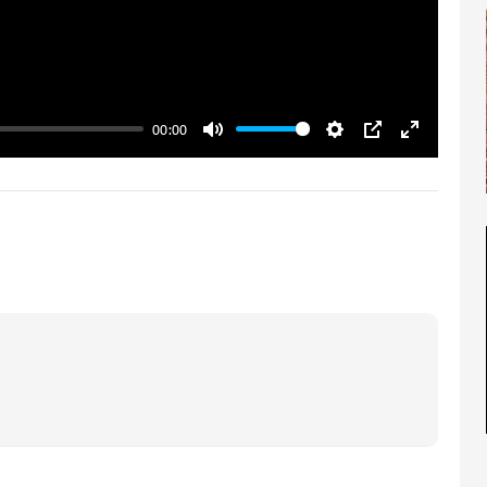
00:00
Mute
Settings
PIP
Enter ful