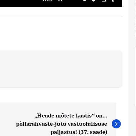
Mute
Settings
PIP
Enter ful
„Heade mõtete kastis“ on…
põlisrahvaste-jutu vastuolulisuse
paljastus! (37. saade)