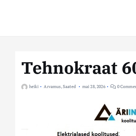
t
s
e
n
t
t
e
k
e
Tehnokraat 6
s
k
heiki
Arvamus
,
Saated
mai 28, 2026
0 Commen
u
s