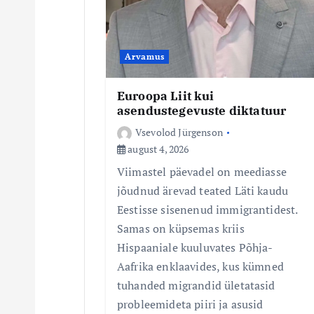
i
n
Arvamus
e
Euroopa Liit kui
asendustegevuste diktatuur
Vsevolod Jürgenson
august 4, 2026
Viimastel päevadel on meediasse
jõudnud ärevad teated Läti kaudu
Eestisse sisenenud immigrantidest.
Samas on küpsemas kriis
Hispaaniale kuuluvates Põhja-
Aafrika enklaavides, kus kümned
tuhanded migrandid ületatasid
probleemideta piiri ja asusid