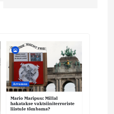
Arvamus
Mario Maripuu: Millal
hakatakse vaktsiiniterroriste
liistule tõmbama?