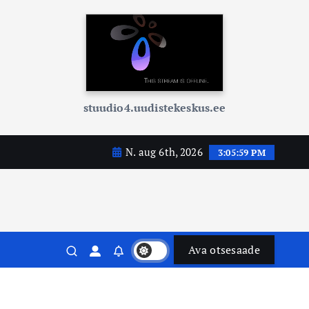
stuudio4.uudistekeskus.ee
N. aug 6th, 2026
3:06:00 PM
Ava otsesaade