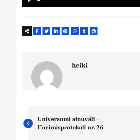
Play
heiki
N
Universumi ainuväli –
a
Uurimisprotokoll nr. 26