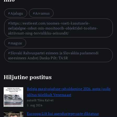
Ajalugu
Arvamus
https://eestieest.com/soomes-voeti-kasutusele-
neljajalgne-robot-mis-monitoorib-objektidel-tooliste-
aktiivsust-ning-tervislikku-seisundit/
magyar
Slovaki Rahvuspartei esimees ja Slovakkia parlamendi
aseesimees Andrej Danko Pilt: TASR
Hiljutine postitus
Belgia gaasivajaduse rahuldamine 2026. aasta juulis
sõltus täielikult Venemaast
autorilt Tõnu Kalvet
5. aug 2026
Euroopa Liit kui asendustegevuste diktatuur