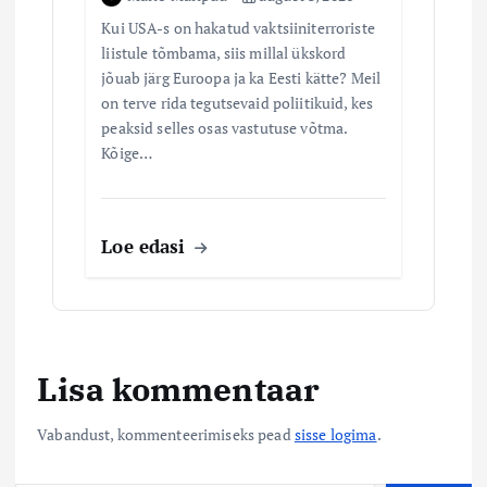
Kui USA-s on hakatud vaktsiiniterroriste
liistule tõmbama, siis millal ükskord
jõuab järg Euroopa ja ka Eesti kätte? Meil
on terve rida tegutsevaid poliitikuid, kes
peaksid selles osas vastutuse võtma.
Kõige…
Loe edasi
Lisa kommentaar
Vabandust, kommenteerimiseks pead
sisse logima
.