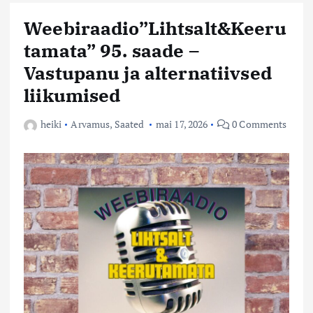
Weebiraadio”Lihtsalt&Keeru
tamata” 95. saade –
Vastupanu ja alternatiivsed
liikumised
heiki
Arvamus
,
Saated
mai 17, 2026
0 Comments