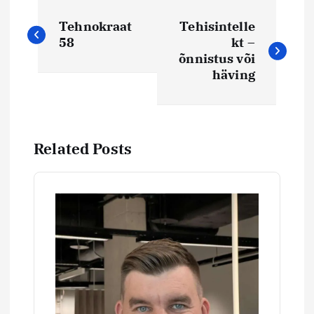
N
Tehnokraat
Tehisintelle
a
58
kt –
õnnistus või
v
häving
i
g
Related Posts
e
e
r
i