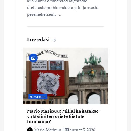
kus kümned tuhanded migrandid
ületatasid probleemideta piiri ja asusid
peremehetsema.…
Loe edasi
Arvamus
Mario Maripuu: Millal hakatakse
vaktsiiniterroriste liistule
tõmbama?
Mario Maripuu
august 3, 2026