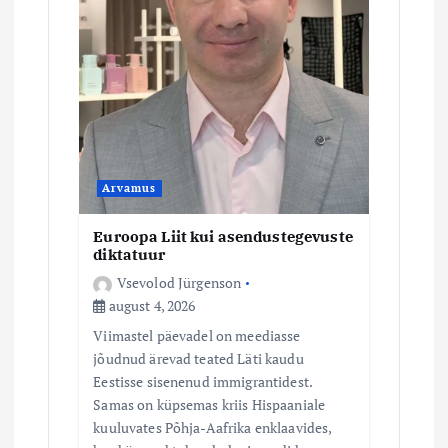
m
i
n
e
Arvamus
Euroopa Liit kui asendustegevuste
diktatuur
Vsevolod Jürgenson
august 4, 2026
Viimastel päevadel on meediasse
jõudnud ärevad teated Läti kaudu
Eestisse sisenenud immigrantidest.
Samas on küpsemas kriis Hispaaniale
kuuluvates Põhja-Aafrika enklaavides,