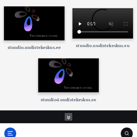
stuudio.uudistekeskus.eu
stuudio.uudistekeskus.ee
stuudio4.uudistekeskus.ee
S
k
i
p