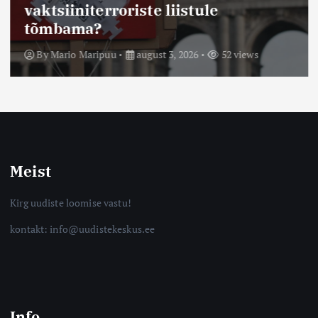
vaktsiiniterroriste liistule
tõmbama?
By
Mario Maripuu
august 3, 2026
52 views
Meist
Kirg uudiste loomise vastu!
kontakt: info@uudistekeskus.ee
Info