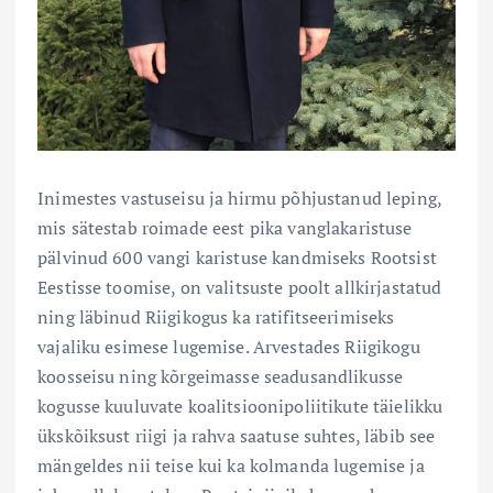
Inimestes vastuseisu ja hirmu põhjustanud leping,
mis sätestab roimade eest pika vanglakaristuse
pälvinud 600 vangi karistuse kandmiseks Rootsist
Eestisse toomise, on valitsuste poolt allkirjastatud
ning läbinud Riigikogus ka ratifitseerimiseks
vajaliku esimese lugemise. Arvestades Riigikogu
koosseisu ning kõrgeimasse seadusandlikusse
kogusse kuuluvate koalitsioonipoliitikute täielikku
ükskõiksust riigi ja rahva saatuse suhtes, läbib see
mängeldes nii teise kui ka kolmanda lugemise ja