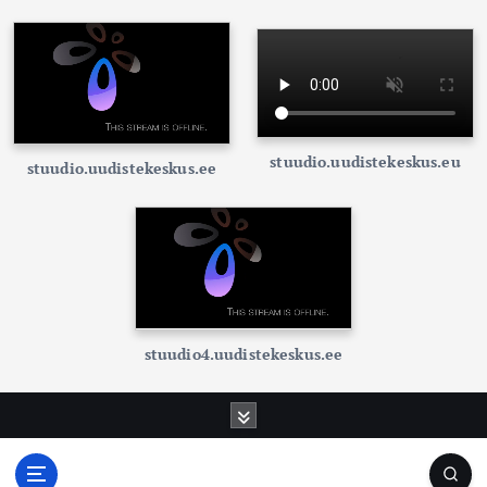
stuudio.uudistekeskus.eu
stuudio.uudistekeskus.ee
stuudio4.uudistekeskus.ee
S
k
i
p