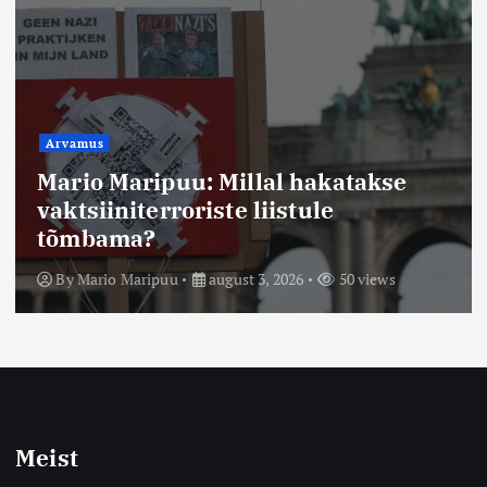
Arvamus
Mario Maripuu: Millal hakatakse
vaktsiiniterroriste liistule
tõmbama?
By
Mario Maripuu
august 3, 2026
50 views
Meist