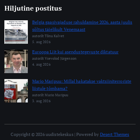
Hiljutine postitus
Belgia gaasivajaduse rahuldamine 2026. aasta juulis
sõltus täielikult Venemaast
autorilt Tõnu Kalvet
5. aug 2026
Euroopa Liit kui asendustegevuste diktatuur
autorilt Vsevolod Jürgenson
4. aug 2026
Mario Maripuu: Millal hakatakse vaktsiiniterroriste
liistule tõmbama?
autorilt Mario Maripuu
3. aug 2026
Copyright © 2026 uudistekeskus | Powered by
Desert Themes