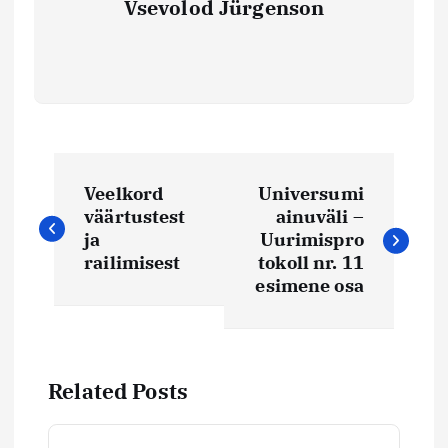
Vsevolod Jürgenson
N
Veelkord
Universumi
a
väärtustest
ainuväli –
ja
Uurimispro
v
railimisest
tokoll nr. 11
esimene osa
i
g
Related Posts
e