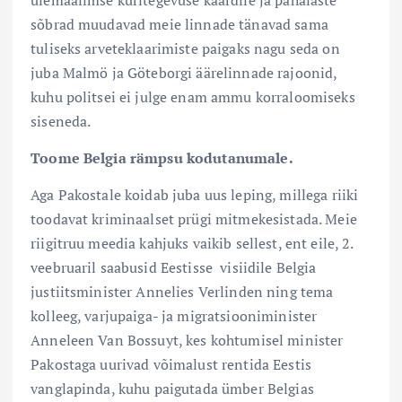
sõbrad muudavad meie linnade tänavad sama
tuliseks arveteklaarimiste paigaks nagu seda on
juba Malmö ja Göteborgi äärelinnade rajoonid,
kuhu politsei ei julge enam ammu korraloomiseks
siseneda.
Toome Belgia rämpsu kodutanumale.
Aga Pakostale koidab juba uus leping, millega riiki
toodavat kriminaalset prügi mitmekesistada. Meie
riigitruu meedia kahjuks vaikib sellest, ent eile, 2.
veebruaril saabusid Eestisse visiidile Belgia
justiitsminister Annelies Verlinden ning tema
kolleeg, varjupaiga- ja migratsiooniminister
Anneleen Van Bossuyt, kes kohtumisel minister
Pakostaga uurivad võimalust rentida Eestis
vanglapinda, kuhu paigutada ümber Belgias