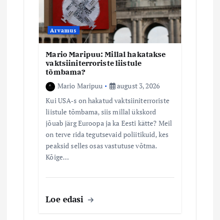
Arvamus
Mario Maripuu: Millal hakatakse
vaktsiiniterroriste liistule
tõmbama?
Mario Maripuu
august 3, 2026
Kui USA-s on hakatud vaktsiiniterroriste
liistule tõmbama, siis millal ükskord
jõuab järg Euroopa ja ka Eesti kätte? Meil
on terve rida tegutsevaid poliitikuid, kes
peaksid selles osas vastutuse võtma.
Kõige…
Loe edasi