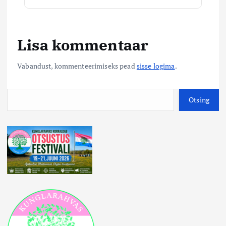
Lisa kommentaar
Vabandust, kommenteerimiseks pead
sisse logima
.
O
Otsing
t
s
i