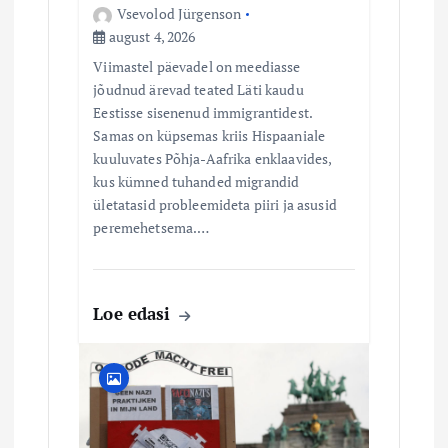
Vsevolod Jürgenson
august 4, 2026
Viimastel päevadel on meediasse
jõudnud ärevad teated Läti kaudu
Eestisse sisenenud immigrantidest.
Samas on küpsemas kriis Hispaaniale
kuuluvates Põhja-Aafrika enklaavides,
kus kümned tuhanded migrandid
ületatasid probleemideta piiri ja asusid
peremehetsema.…
Loe edasi