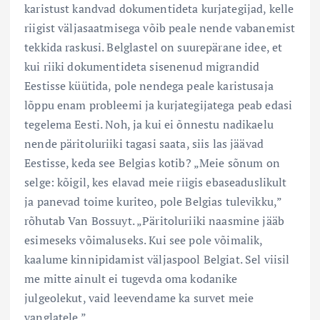
karistust kandvad dokumentideta kurjategijad, kelle
riigist väljasaatmisega võib peale nende vabanemist
tekkida raskusi. Belglastel on suurepärane idee, et
kui riiki dokumentideta sisenenud migrandid
Eestisse küütida, pole nendega peale karistusaja
lõppu enam probleemi ja kurjategijatega peab edasi
tegelema Eesti. Noh, ja kui ei õnnestu nadikaelu
nende päritoluriiki tagasi saata, siis las jäävad
Eestisse, keda see Belgias kotib? „Meie sõnum on
selge: kõigil, kes elavad meie riigis ebaseaduslikult
ja panevad toime kuriteo, pole Belgias tulevikku,”
rõhutab Van Bossuyt. „Päritoluriiki naasmine jääb
esimeseks võimaluseks. Kui see pole võimalik,
kaalume kinnipidamist väljaspool Belgiat. Sel viisil
me mitte ainult ei tugevda oma kodanike
julgeolekut, vaid leevendame ka survet meie
vanglatele.”