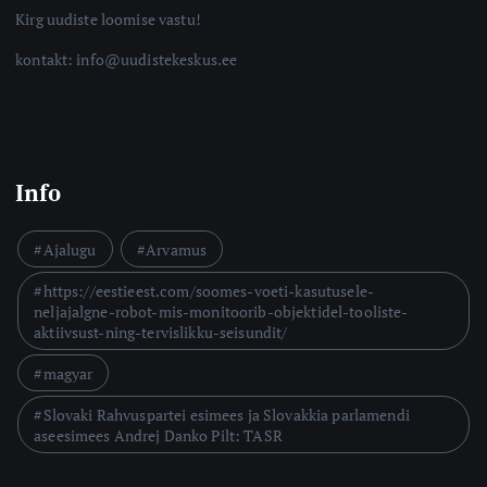
Kirg uudiste loomise vastu!
kontakt: info@uudistekeskus.ee
Info
Ajalugu
Arvamus
https://eestieest.com/soomes-voeti-kasutusele-
neljajalgne-robot-mis-monitoorib-objektidel-tooliste-
aktiivsust-ning-tervislikku-seisundit/
magyar
Slovaki Rahvuspartei esimees ja Slovakkia parlamendi
aseesimees Andrej Danko Pilt: TASR