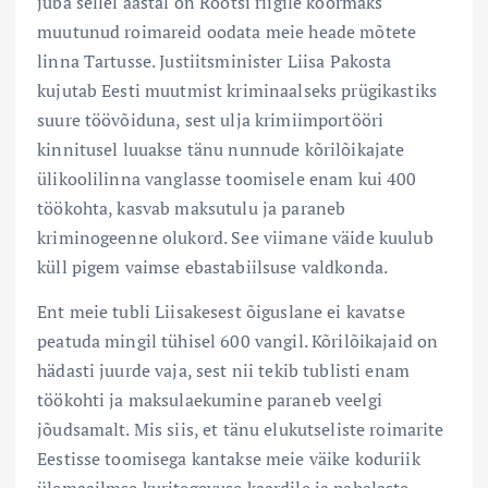
juba sellel aastal on Rootsi riigile koormaks
muutunud roimareid oodata meie heade mõtete
linna Tartusse. Justiitsminister Liisa Pakosta
kujutab Eesti muutmist kriminaalseks prügikastiks
suure töövõiduna, sest ulja krimiimportööri
kinnitusel luuakse tänu nunnude kõrilõikajate
ülikoolilinna vanglasse toomisele enam kui 400
töökohta, kasvab maksutulu ja paraneb
kriminogeenne olukord. See viimane väide kuulub
küll pigem vaimse ebastabiilsuse valdkonda.
Ent meie tubli Liisakesest õiguslane ei kavatse
peatuda mingil tühisel 600 vangil. Kõrilõikajaid on
hädasti juurde vaja, sest nii tekib tublisti enam
töökohti ja maksulaekumine paraneb veelgi
jõudsamalt. Mis siis, et tänu elukutseliste roimarite
Eestisse toomisega kantakse meie väike koduriik
ülemaailmse kuritegevuse kaardile ja pahalaste