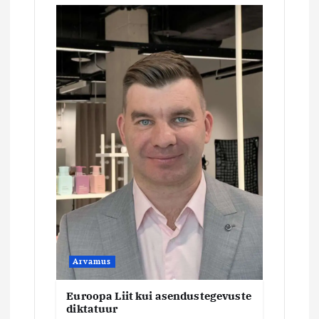
e
r
i
m
i
n
e
Arvamus
Euroopa Liit kui asendustegevuste
diktatuur