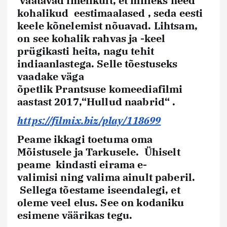
vaatavad imelikult, et milleks need
kohalikud eestimaalased , seda eesti
keele kõnelemist nõuavad. Lihtsam,
on see kohalik rahvas ja -keel
prügikasti heita, nagu tehit
indiaanlastega. Selle tõestuseks
vaadake väga
õpetlik
Prantsuse
komeediafilmi
aastast 2017,“
Hullud naabrid“
.
https://filmix.biz/play/118699
Peame ikkagi toetuma oma
Mõistusele ja Tarkusele.
Ühiselt
peame kindasti
eirama e-
valimisi
ning valima ainult paberil.
Sellega tõestame iseendalegi, et
oleme veel elus. See on kodaniku
esimene väärikas tegu.