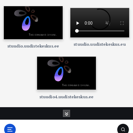
stuudio.uudistekeskus.eu
stuudio.uudistekeskus.ee
stuudio4.uudistekeskus.ee
S
k
i
p