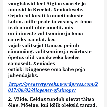
vangistasid teel Aigina saarele ja
müüsid ta Kreetal, Xeniadesele.
Orjaturul küsiti ta ametioskuste
kohta, mille peale ta vastas, et tema
teab ainult ühte ametit, mis
on
inimeste valitsemine
ja tema
sooviks
isandat
, kes
vajab
valitsejat
(Lauses peitub
sõnamäng, valitsemine ja väärtuste
õpetus olid vanakreeka keeles
samased). Xeniades
ostiski
Diogenese
oma kahe poja
juhendajaks.
https://greatestgreeks.wordpress.com/2
017/06/02/diogenes-of-sinope/
2. Väide.
Eeldus tundub olevat täitsa
õige. Mõelge, kui kõik oleksid targad,