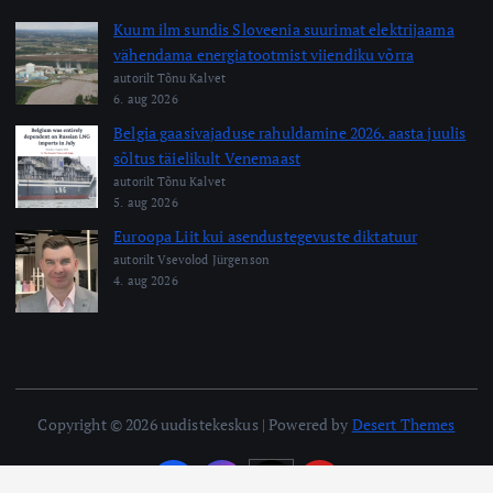
Kuum ilm sundis Sloveenia suurimat elektrijaama
vähendama energiatootmist viiendiku võrra
autorilt Tõnu Kalvet
6. aug 2026
Belgia gaasivajaduse rahuldamine 2026. aasta juulis
sõltus täielikult Venemaast
autorilt Tõnu Kalvet
5. aug 2026
Euroopa Liit kui asendustegevuste diktatuur
autorilt Vsevolod Jürgenson
4. aug 2026
Copyright © 2026 uudistekeskus | Powered by
Desert Themes