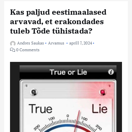
Kas paljud eestimaalased
arvavad, et erakondades
tuleb Tõde tühistada?
Andres Saukas
Arvamus
aprill 7, 2024
0 Comments