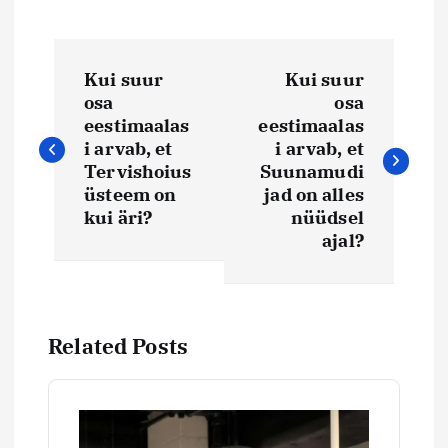
N
Kui suur
Kui suur
a
osa
osa
eestimaalas
eestimaalas
v
i arvab, et
i arvab, et
Tervishoius
Suunamudi
i
üsteem on
jad on alles
kui äri?
nüüdsel
ajal?
g
e
e
Related Posts
r