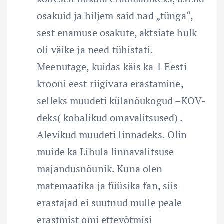
osakuid ja hiljem said nad „tünga“,
sest enamuse osakute, aktsiate hulk
oli väike ja need tühistati.
Meenutage, kuidas käis ka 1 Eesti
krooni eest riigivara erastamine,
selleks muudeti külanõukogud –KOV-
deks( kohalikud omavalitsused) .
Alevikud muudeti linnadeks. Olin
muide ka Lihula linnavalitsuse
majandusnõunik. Kuna olen
matemaatika ja füüsika fan, siis
erastajad ei suutnud mulle peale
erastmist omi ettevõtmisi