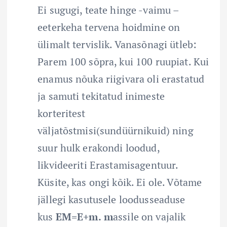
Ei sugugi, teate hinge -vaimu –
eeterkeha tervena hoidmine on
ülimalt tervislik. Vanasõnagi ütleb:
Parem 100 sõpra, kui 100 ruupiat. Kui
enamus nõuka riigivara oli erastatud
ja samuti tekitatud inimeste
korteritest
väljatõstmisi(sundüürnikuid) ning
suur hulk erakondi loodud,
likvideeriti Erastamisagentuur.
Küsite, kas ongi kõik. Ei ole. Võtame
jällegi kasutusele loodusseaduse
kus
EM=E+m.
m
assile on vajalik