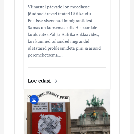
Viimastel päevadel on meediasse
jõudnud ärevad teated Läti kaudu
Eestisse sisenenud immigrantidest.
Samas on küpsemas kriis Hispaaniale
kuuluvates Põhja-Aafrika enklaavides,
kus kümned tuhanded migrandid
ületatasid probleemideta piiri ja asusid
peremehetsema.…
Loe edasi