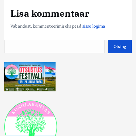
Lisa kommentaar
Vabandust, kommenteerimiseks pead
sisse logima
.
O
Otsing
t
s
i