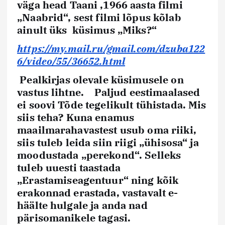
väga head
Taani ,1966
aasta filmi
„
Naabrid
“, sest filmi lõpus kõlab
ainult üks küsimus
„Miks?“
https://my.mail.ru/gmail.com/dzuba122
6/video/55/36652.html
Pealkirjas olevale küsimusele on
vastus lihtne
. Paljud eestimaalased
ei soovi Tõde tegelikult tühistada. Mis
siis teha? Kuna enamus
maailmarahavastest usub oma riiki,
siis tuleb leida siin riigi „
ühisosa“ ja
moodustada „perekond“.
Selleks
tuleb uuesti taastada
„
Erastamiseagentuur“
ning kõik
erakonnad erastada, vastavalt e-
häälte hulgale ja anda nad
pärisomanikele tagasi.