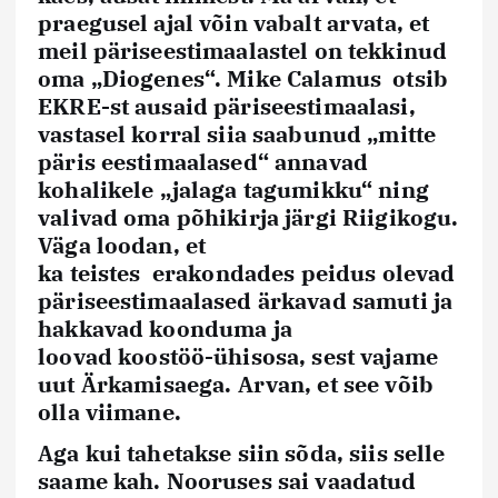
praegusel ajal võin vabalt arvata, et
meil päriseestimaalastel on tekkinud
oma „Diogenes“. Mike Calamus otsib
EKRE-st ausaid päriseestimaalasi,
vastasel korral siia saabunud „mitte
päris eestimaalased“ annavad
kohalikele „jalaga tagumikku“ ning
valivad oma põhikirja järgi Riigikogu.
Väga loodan, et
ka
teistes
erakondades
peidus olevad
päriseestimaalased ärkavad samuti ja
hakkavad koonduma ja
loovad
koostöö-ühisosa
, sest vajame
uut
Ärkamisaega
. Arvan, et see võib
olla viimane.
Aga kui tahetakse siin sõda, siis selle
saame kah. Nooruses sai vaadatud