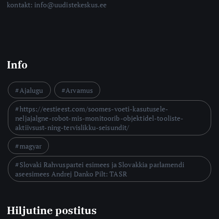
kontakt: info@uudistekeskus.ee
Info
Ajalugu
Arvamus
https://eestieest.com/soomes-voeti-kasutusele-
neljajalgne-robot-mis-monitoorib-objektidel-tooliste-
aktiivsust-ning-tervislikku-seisundit/
magyar
Slovaki Rahvuspartei esimees ja Slovakkia parlamendi
aseesimees Andrej Danko Pilt: TASR
Hiljutine postitus