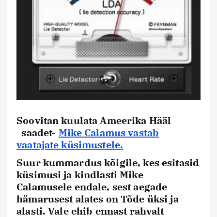
Soovitan kuulata Ameerika Hääl
saadet-
Mike Calamus vastab
vaatajate küsimustele.
Suur kummardus kõigile, kes esitasid
küsimusi ja kindlasti Mike
Calamusele endale, sest aegade
hämarusest alates on Tõde üksi ja
alasti. Vale ehib ennast rahvalt