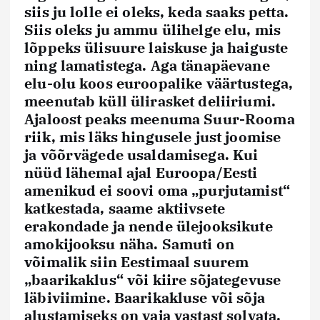
siis ju lolle ei oleks, keda saaks petta.
Siis oleks ju ammu ülihelge elu, mis
lõppeks ülisuure laiskuse ja haiguste
ning lamatistega. Aga tänapäevane
elu-olu koos euroopalike väärtustega,
meenutab küll ülirasket deliiriumi.
Ajaloost peaks meenuma Suur-Rooma
riik, mis läks hingusele just joomise
ja võõrvägede usaldamisega. Kui
nüüd lähemal ajal Euroopa/Eesti
amenikud ei soovi oma „purjutamist“
katkestada, saame aktiivsete
erakondade ja nende ülejooksikute
amokijooksu näha. Samuti on
võimalik siin Eestimaal suurem
„baarikaklus“ või kiire sõjategevuse
läbiviimine. Baarikakluse või sõja
alustamiseks on vaja vastast solvata,