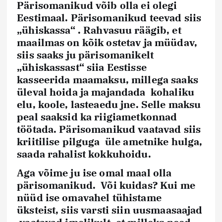
Pärisomanikud võib olla ei olegi
Eestimaal. Pärisomanikud teevad siis
„
ühiskassa“
. Rahvasuu räägib, et
maailmas on kõik ostetav ja müüdav,
siis saaks ju pärisomanikelt
„ühiskassast“ siia Eestisse
kasseerida
maamaksu, millega saaks
üleval hoida ja majandada
kohaliku
elu, koole, lasteaedu jne. Selle maksu
peal saaksid ka riigiametkonnad
töötada. Pärisomanikud vaatavad siis
kriitilise pilguga üle ametnike hulga,
saada rahalist kokkuhoidu.
Aga võime ju ise omal maal olla
pärisomanikud
. Või kuidas? Kui me
nüüd ise omavahel tühistame
üksteist, siis varsti siin uusmaasaajad