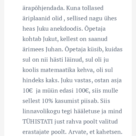
ärapõhjendada. Kuna tollased
äriplaanid olid , sellised nagu ühes
heas Juku anekdoodis. Õpetaja
kohtab Jukut, kellest on saanud
ärimees Juhan. Õpetaja küsib, kuidas
sul on nii hästi läinud, sul oli ju
koolis matemaatika kehva, oli sul
hindeks kaks. Juku vastas, ostan asja
10€ ja müün edasi 100€, siis mulle
sellest 10% kasumist piisab. Siis
linnavolikogu tegi hääletuse ja mind
TÜHISTATI just rahva poolt valitud
erastajate poolt. Arvate, et kahetsen.