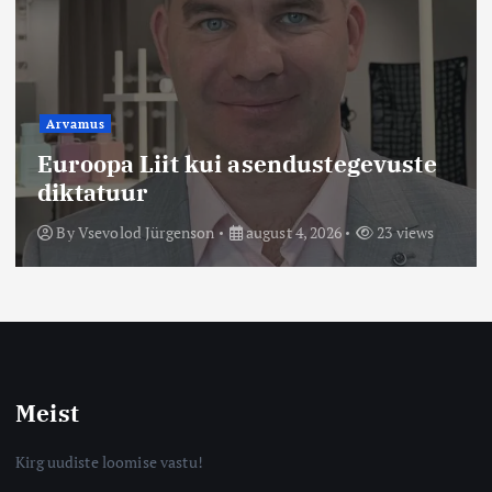
Arvamus
Euroopa Liit kui asendustegevuste
diktatuur
By
Vsevolod Jürgenson
august 4, 2026
23 views
Meist
Kirg uudiste loomise vastu!