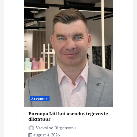
i
m
i
n
e
Arvamus
Euroopa Liit kui asendustegevuste
diktatuur
Vsevolod Jürgenson
august 4, 2026