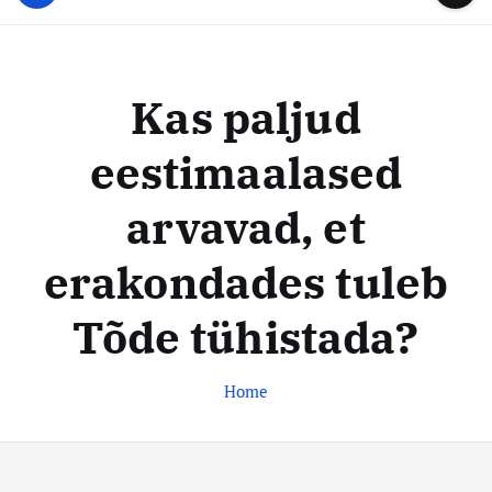
u
...
t
u
o
d
c
i
o
Kas paljud
s
n
t
t
eestimaalased
e
e
n
k
arvavad, et
t
e
s
erakondades tuleb
k
Tõde tühistada?
u
s
Home