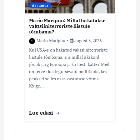
Arvamus
Mario Maripuu: Millal hakatakse
vaktsiiniterroriste liistule
tõmbama?
Mario Maripuu
august 3, 2026
Kui USA-s on hakatud vaktsiiniterroriste
liistule tõmbama, siis millal ükskord
jõuab järg Euroopa ja ka Eesti kätte? Meil
on terve rida tegutsevaid poliitikuid, kes
peaksid selles osas vastutuse võtma.
Kõige…
Loe edasi