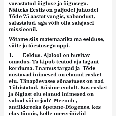
varastatud õigluse ja õigusega.
Näiteks Eestis on paljudel juhtudel
Tõde 75 aastat vangis, vabandust,
salastatud, aga võib olla salajasel
missioonil.
Võtame siis matemaatika ma eelduse,
väite ja tõestusega appi.
1.
Eeldus.
Ajalool on huvitav
omadus. Ta kipub teatud aja tagant
korduma. Enamus targad ja Tõde
austavad inimesed on elanud rasket
elu. Tänapäevases sõnastuses on nad
Tühistatud. Küsime endalt. Kas rasket
ja õiglast elu elanud inimesed on
vabad või orjad? Meenub ,
antiikkreeka
õpetane-Diogenes,
kes
elas tünnis, kelle mereröövlid