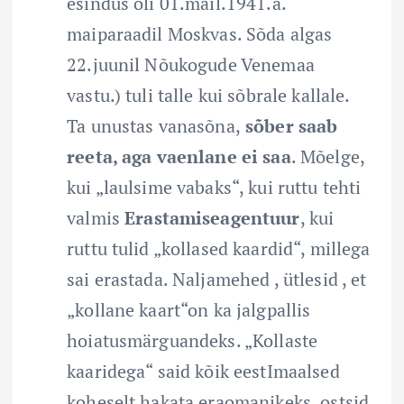
esindus oli 01.mail.1941.a.
maiparaadil Moskvas. Sõda algas
22.juunil Nõukogude Venemaa
vastu.) tuli talle kui sõbrale kallale.
Ta unustas vanasõna,
sõber saab
reeta, aga vaenlane ei saa
. Mõelge,
kui „laulsime vabaks“, kui ruttu tehti
valmis
Erastamiseagentuur
, kui
ruttu tulid „kollased kaardid“, millega
sai erastada. Naljamehed , ütlesid , et
„kollane kaart“on ka jalgpallis
hoiatusmärguandeks. „Kollaste
kaaridega“ said kõik eestImaalsed
koheselt hakata eraomanikeks, ostsid