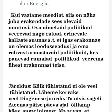
alati
E
nergia.
Kui vaatame meediat, siis on näha
juba
erakondade sees olevaid
muutusi
. Osa nimekaid poliitikud
veerevad nagu rattad, erinevate
kallaste suunas s.t. et igas erakonnas
on olemas loodusseadusi ja oma
rahvast armastavaid poliitikuid, kes
panevad rumalad poliitikud veerema
ühest erakonnast teise.
Järeldus:
Kõik tühistatud ei ole veel
tühistatud. Läheme korraks
veel
Diogenese
juurde. Ta otsis sageli
Ateenas päise päeva ajal õlilamp
käes,
ausat inimest
. Ma arvan, et