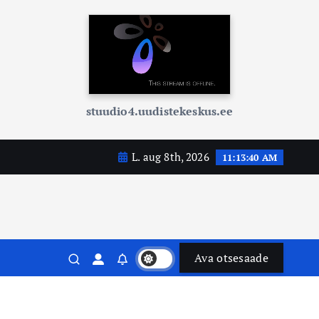
stuudio4.uudistekeskus.ee
L. aug 8th, 2026
11:13:41 AM
Ava otsesaade