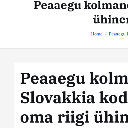
Peaaegu kolmand
t
s
e
ühine
n
t
t
e
Home
Peaaegu 
k
e
s
Peaaegu kolm
k
Slovakkia kod
u
s
oma riigi ühi