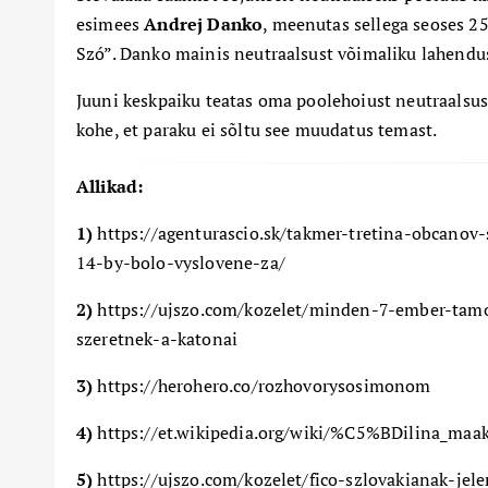
esimees
Andrej Danko
, meenutas sellega seoses 25
Szó”. Danko mainis neutraalsust võimaliku lahendu
Juuni
keskpaiku teatas oma poolehoiust neutraalsus
kohe, et paraku ei sõltu
see muudatus temast.
Allikad:
1)
https://agenturascio.sk/takmer-tretina-obcanov-
14-by-bolo-vyslovene-za/
2)
https://ujszo.com/kozelet/minden-7-ember-tamo
szeretnek-a-katonai
3)
https://herohero.co/rozhovorysosimonom
4)
https://et.wikipedia.org/wiki/%C5%BDilina_maa
5)
https://ujszo.com/kozelet/fico-szlovakianak-jel