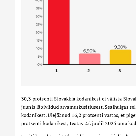
30,3 protsenti Slovakkia kodanikest ei välista Slov
juunis läbiviidud arvamusküsitlusest. Sealhulgas s
kodanikest. Ülejäänud 16,2 protsenti vastas, et pige
protsenti kodanikest, teatas 25. juulil 2025 oma ko