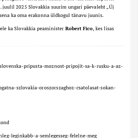
. juulil 2025 Slovakkia suurim ungari päevaleht „Új
sena ka oma erakonna üldkogul tänavu juunis.
ele ka Slovakki
a
peaminister
Robert Fico
, kes lisas
slovenska-pripusta-moznost-pripojit-sa-k-rusku-a-az-
gatna-szlovakia-oroszorszaghoz-csatolasat-sokan-
kond
enleg-leginkabb-a-semlegesseg-felelne-meg