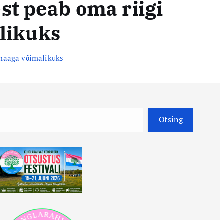
t peab oma riigi
likuks
emaaga võimalikuks
O
Otsing
t
s
i