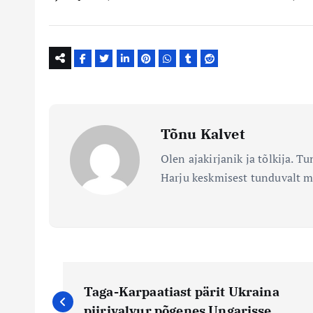
Tõnu Kalvet
Olen ajakirjanik ja tõlkija. T
Harju keskmisest tunduvalt 
N
Taga-Karpaatiast pärit Ukraina
piirivalvur põgenes Ungarisse