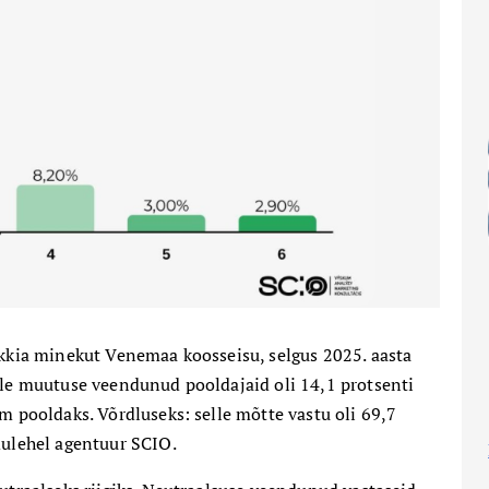
akkia minekut Venemaa koosseisu, selgus 2025. aasta
elle muutuse veendunud pooldajaid oli 14,1 protsenti
m pooldaks. Võrdluseks: selle mõtte vastu oli 69,7
dulehel agentuur SCIO.