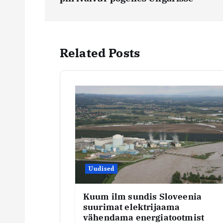
a
v
Related Posts
i
g
e
e
r
Uudised
i
Kuum ilm sundis Sloveenia
suurimat elektrijaama
vähendama energiatootmist