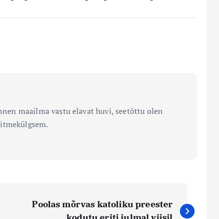
unnen maailma vastu elavat huvi, seetõttu olen
mitmekülgsem.
Poolas mõrvas katoliku preester
kodutu eriti julmal viisil