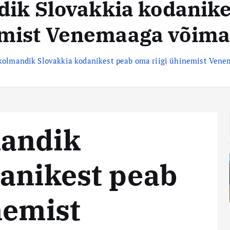
ik Slovakkia kodanikes
mist Venemaaga võima
kolmandik Slovakkia kodanikest peab oma riigi ühinemist Ven
andik
anikest peab
nemist