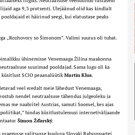
eutraalseks riigiks. Neutraalsuse veendunud vastaseid
lijaid aga 9,3 protsenti. Ülejäänud olid kas kindlalt
 pooldajaid ei häirinud seegi, kui elatustase peaks
ega „
Rozhovory so Šimonom”. Valimi suurus oli tuhat.
a võimalikku ühinemisse Venemaaga Žilina maakonna
 neutraalsuse suurimad pooldajad. Sama lugu oli ka
 küsitlust SCIO peaanalüütik
Martin Klus
.
letavad veel eredalt meie lähedust Venemaaga,
 seostub nendel neutraalsuse tähendus julgeoleku ja
lemas me naabritel Austrias, samuti Soomel, kes ajas
oliitikat,” hindas küsitlustulemusi internetiväljaande
entaator
Šimon Žďarský
.
a praegusse valitsusse kuuluva Slovaki Rahvuspartei