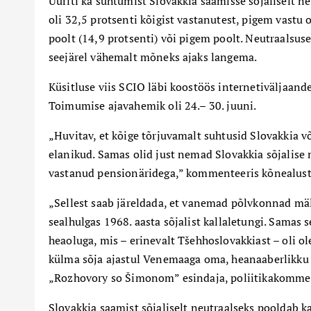
Uuriti ka suhtumist Slovakkia saamisse sõjaliselt n
oli 32,5 protsenti kõigist vastanutest, pigem vastu o
poolt (14,9 protsenti) või pigem poolt. Neutraalsuse
seejärel vähemalt mõneks ajaks langema.
Küsitluse viis SCIO läbi koostöös internetiväljaand
Toimumise ajavahemik oli 24.– 30. juuni.
„
Huvitav, et kõige tõrjuvamalt suhtusid Slovakki
elanikud. Samas olid just nemad Slovakkia sõjalise
vastanud pensionäridega,” kommenteeris kõnealust
„
Sellest saab järeldada, et vanemad põlvkonnad mä
sealhulgas 1968. aasta sõjalist kallaletungi. Samas
heaoluga, mis – erinevalt Tšehhoslovakkiast – oli o
külma sõja ajastul Venemaaga oma, heanaaberlikku p
„Rozhovory so Šimonom” esindaja, poliitikakomm
Slovakkia saamist sõjaliselt neutraalseks pooldab k