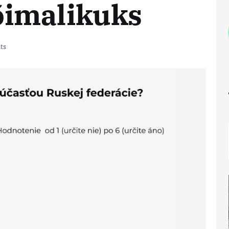
imalikuks
ts