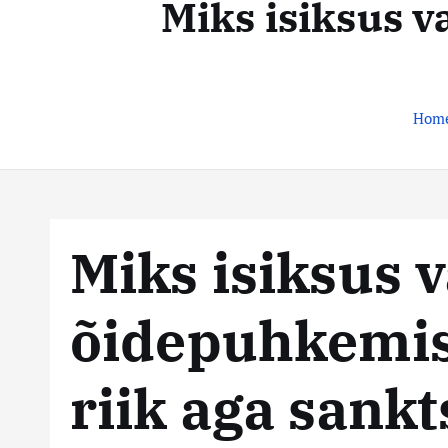
Miks isiksus v
t
s
e
n
t
t
e
Hom
k
e
s
Miks isiksus 
k
õidepuhkemis
u
s
riik aga sank