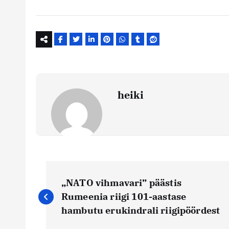
heiki
N
„NATO vihmavari” päästis
a
Rumeenia riigi 101-aastase
hambutu erukindrali riigipöördest