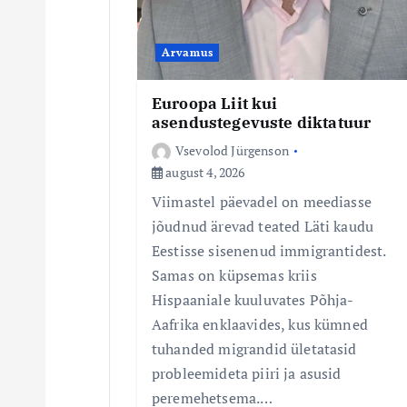
i
n
Arvamus
e
Euroopa Liit kui
asendustegevuste diktatuur
Vsevolod Jürgenson
august 4, 2026
Viimastel päevadel on meediasse
jõudnud ärevad teated Läti kaudu
Eestisse sisenenud immigrantidest.
Samas on küpsemas kriis
Hispaaniale kuuluvates Põhja-
Aafrika enklaavides, kus kümned
tuhanded migrandid ületatasid
probleemideta piiri ja asusid
peremehetsema.…