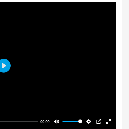
Play
00:00
Mute
Settings
PIP
Enter ful