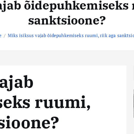
ajab õidepuhkemiseks 
sanktsioone?
e
Miks isiksus vajab õidepuhkemiseks ruumi, riik aga sanktsi
vajab
eks ruumi,
tsioone?