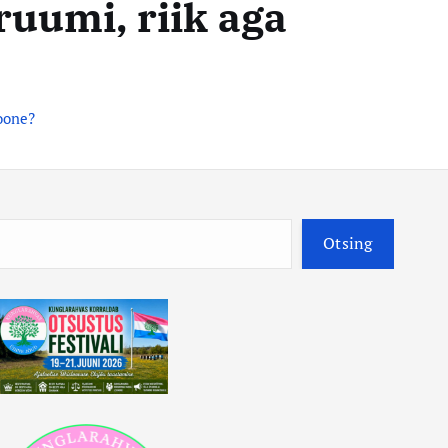
ruumi, riik aga
oone?
O
Otsing
t
s
i