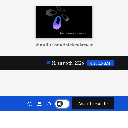
stuudio4.uudistekeskus.ee
N. aug 6th, 2026
6:29:47 AM
Ava otsesaade