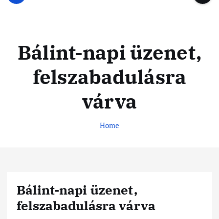
u
...
t
u
o
d
c
i
o
Bálint-napi üzenet,
s
n
t
t
felszabadulásra
e
e
n
k
várva
t
e
s
Home
k
u
s
Bálint-napi üzenet,
felszabadulásra várva