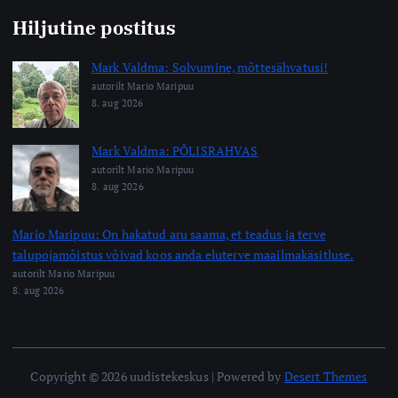
Hiljutine postitus
Mark Valdma: Solvumine, mõttesähvatusi!
autorilt Mario Maripuu
8. aug 2026
Mark Valdma: PÕLISRAHVAS
autorilt Mario Maripuu
8. aug 2026
Mario Maripuu: On hakatud aru saama, et teadus ja terve
talupojamõistus võivad koos anda eluterve maailmakäsitluse.
autorilt Mario Maripuu
8. aug 2026
Copyright © 2026 uudistekeskus | Powered by
Desert Themes