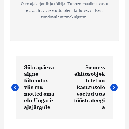
Olen ajakirjanik ja tõlkija. Tunnen maailma vastu
elavat huvi, seetõttu olen Harju keskmisest
tunduvalt mitmekülgsem.
N
Sõbrapäeva
Soomes
a
algne
ehitusobjek
tähendus
tidel on
v
viis mu
kasutusele
mõtted oma
võetud uus
i
elu Ungari-
tööstrateegi
ajajärgule
a
g