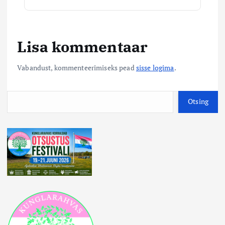
Lisa kommentaar
Vabandust, kommenteerimiseks pead
sisse logima
.
O
Otsing
t
s
i