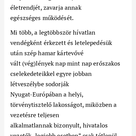
életrendjét, zavarja annak
egészséges működését.
Mi több, a legtöbbször hívatlan
vendégként érkezett és letelepedésük
után szép hamar kártevővé
vált (vég)lények nap mint nap erőszakos
cselekedeteikkel egyre jobban
létveszélybe sodorják
Nyugat-Európában a helyi,
törvénytisztelő lakosságot, miközben a
vezetésre teljesen
alkalmatlannak bizonyult, hivatalos
vezetők „legjobb esetben” csak tétlenül