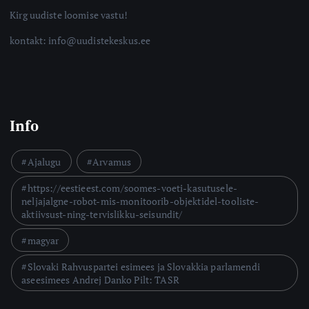
Kirg uudiste loomise vastu!
kontakt: info@uudistekeskus.ee
Info
Ajalugu
Arvamus
https://eestieest.com/soomes-voeti-kasutusele-
neljajalgne-robot-mis-monitoorib-objektidel-tooliste-
aktiivsust-ning-tervislikku-seisundit/
magyar
Slovaki Rahvuspartei esimees ja Slovakkia parlamendi
aseesimees Andrej Danko Pilt: TASR