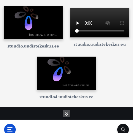
stuudio.uudistekeskus.eu
stuudio.uudistekeskus.ee
stuudio4.uudistekeskus.ee
S
k
i
p