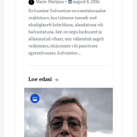
Mario Maripuu
august 8, 2026
Solvumine Solvumine on emotsionaalne
reaktsioon, kus inimene tunneb end
ebaõiglaselt kohelduna, alandatuna või
halvustatuna. See on segu kurbusest ja
allasurutud vihast, mis väljendub sageli
vaikimises, tõrjumises või passiivses
agressiivsuses. Solvumise…
Loe edasi