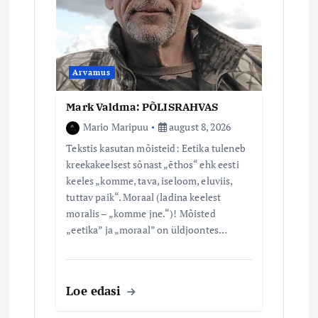
Arvamus
Mark Valdma: PÕLISRAHVAS
Mario Maripuu
august 8, 2026
Tekstis kasutan mõisteid: Eetika tuleneb
kreekakeelsest sõnast „ēthos“ ehk eesti
keeles „komme, tava, iseloom, eluviis,
tuttav paik“. Moraal (ladina keelest
moralis – „komme jne.“)! Mõisted
„eetika” ja „moraal” on üldjoontes…
Loe edasi