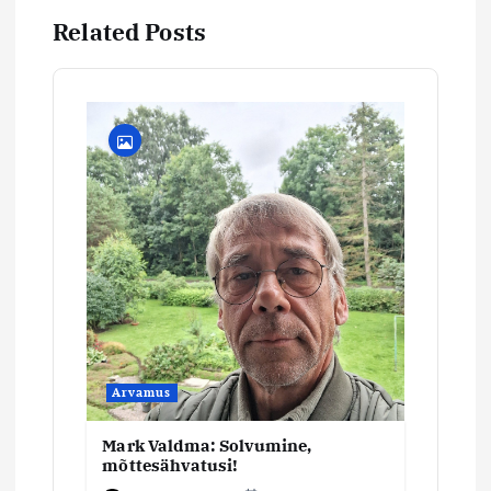
e
Related Posts
e
r
i
m
i
n
e
Arvamus
Mark Valdma: Solvumine,
mõttesähvatusi!