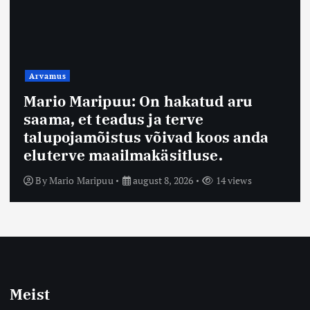
Arvamus
Mario Maripuu: On hakatud aru
saama, et teadus ja terve
talupojamõistus võivad koos anda
eluterve maailmakäsitluse.
By
Mario Maripuu
august 8, 2026
14 views
Meist