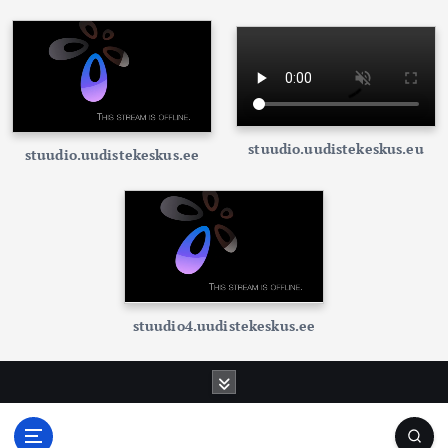
stuudio.uudistekeskus.eu
stuudio.uudistekeskus.ee
stuudio4.uudistekeskus.ee
S
k
i
p