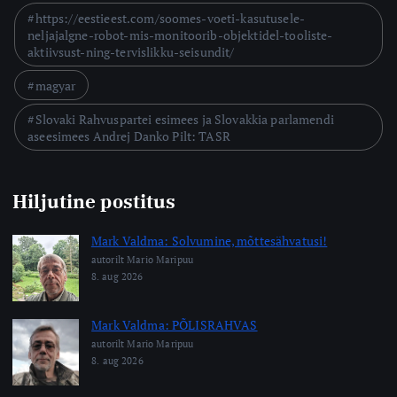
https://eestieest.com/soomes-voeti-kasutusele-
neljajalgne-robot-mis-monitoorib-objektidel-tooliste-
aktiivsust-ning-tervislikku-seisundit/
magyar
Slovaki Rahvuspartei esimees ja Slovakkia parlamendi
aseesimees Andrej Danko Pilt: TASR
Hiljutine postitus
Mark Valdma: Solvumine, mõttesähvatusi!
autorilt Mario Maripuu
8. aug 2026
Mark Valdma: PÕLISRAHVAS
autorilt Mario Maripuu
8. aug 2026