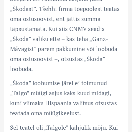
„Škodast”. Tšehhi firma tõepoolest teatas
oma ostusoovist, ent jättis summa
täpsustamata. Kui siis CNMV seadis
„Škoda” valiku ette – kas teha „Ganz-
Mávagist” parem pakkumine või loobuda
oma ostusoovist –, otsustas „Škoda”
loobuda.
„Škoda” loobumise järel ei toimunud
„Talgo” müügi asjus kaks kuud midagi,
kuni viimaks Hispaania valitsus otsustas
teatada oma müügikeelust.
Sel teatel oli „Talgole” kahjulik mõju. Kui