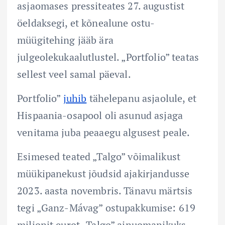
asjaomases pressiteates 27. augustist
öeldaksegi, et kõnealune ostu-
müügitehing jääb ära
julgeolekukaalutlustel. „Portfolio” teatas
sellest veel samal päeval.
Portfolio”
juhib
tähelepanu asjaolule, et
Hispaania-osapool oli asunud asjaga
venitama juba peaaegu algusest peale.
Esimesed teated „Talgo” võimalikust
müükipanekust jõudsid ajakirjandusse
2023. aasta novembris. Tänavu märtsis
tegi „Ganz-Mávag” ostupakkumise: 619
miljonit eurot „Talgo” ainuomanikuks