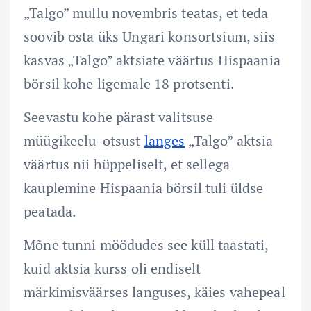
„Talgo” mullu novembris teatas, et teda
soovib osta üks Ungari konsortsium, siis
kasvas „Talgo” aktsiate väärtus Hispaania
börsil kohe ligemale 18 protsenti.
Seevastu kohe pärast valitsuse
müügikeelu-otsust
langes
„Talgo” aktsia
väärtus nii hüppeliselt, et sellega
kauplemine Hispaania börsil tuli üldse
peatada.
Mõne tunni möödudes see küll taastati,
kuid aktsia kurss oli endiselt
märkimisväärses languses, käies vahepeal