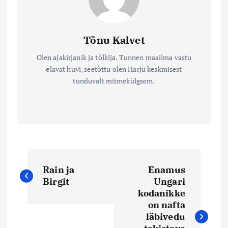
Tõnu Kalvet
Olen ajakirjanik ja tõlkija. Tunnen maailma vastu
elavat huvi, seetõttu olen Harju keskmisest
tunduvalt mitmekülgsem.
N
Rain ja
Enamus
a
Birgit
Ungari
kodanikke
v
on nafta
läbivedu