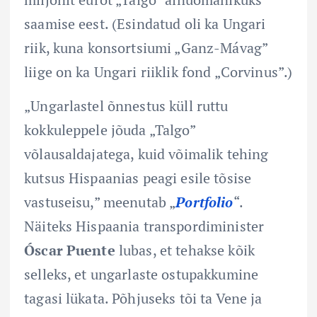
saamise eest. (Esindatud oli ka Ungari
riik, kuna konsortsiumi „Ganz-Mávag”
liige on ka Ungari riiklik fond „Corvinus”.)
„Ungarlastel õnnestus küll ruttu
kokkuleppele jõuda „Talgo”
võlausaldajatega, kuid võimalik tehing
kutsus Hispaanias peagi esile tõsise
vastuseisu,” meenutab „
Portfolio
“.
Näiteks Hispaania transpordiminister
Óscar Puente
lubas, et tehakse kõik
selleks, et ungarlaste ostupakkumine
tagasi lükata. Põhjuseks tõi ta Vene ja