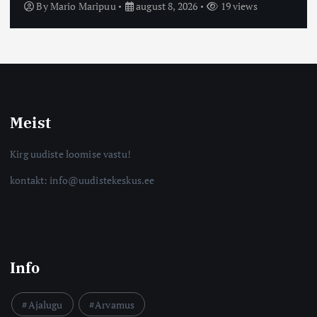
By
Mario Maripuu
august 8, 2026
19 views
Meist
Kirg uudiste loomise vastu!
kontakt: info@uudistekeskus.ee
Info
Ajalugu
Arvamus