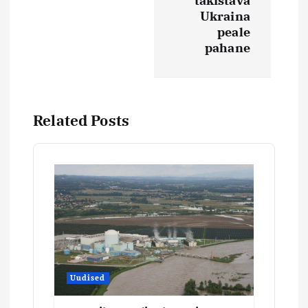
i
takistava
Ukraina
peale
g
pahane
e
e
Related Posts
r
i
m
i
n
Uudised