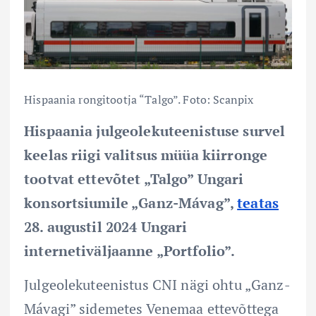
Hispaania rongitootja “Talgo”. Foto: Scanpix
Hispaania julgeolekuteenistuse survel
keelas riigi valitsus müüa kiirronge
tootvat ettevõtet „Talgo” Ungari
konsortsiumile „Ganz-Mávag”,
teatas
28. augustil 2024 Ungari
internetiväljaanne „Portfolio”.
Julgeolekuteenistus CNI nägi ohtu „Ganz-
Mávagi” sidemetes Venemaa ettevõttega