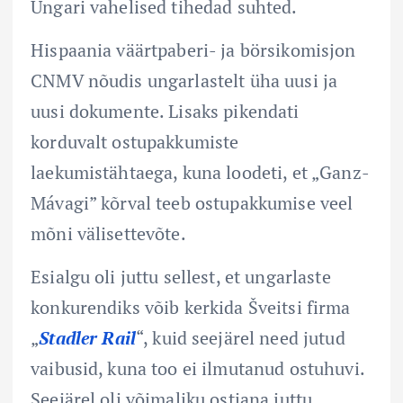
Ungari vahelised tihedad suhted.
Hispaania väärtpaberi- ja börsikomisjon
CNMV nõudis ungarlastelt üha uusi ja
uusi dokumente. Lisaks pikendati
korduvalt ostupakkumiste
laekumistähtaega, kuna loodeti, et „Ganz-
Mávagi” kõrval teeb ostupakkumise veel
mõni välisettevõte.
Esialgu oli juttu sellest, et ungarlaste
konkurendiks võib kerkida Šveitsi firma
„
Stadler Rail
“, kuid seejärel need jutud
vaibusid, kuna too ei ilmutanud ostuhuvi.
Seejärel oli võimaliku ostjana juttu