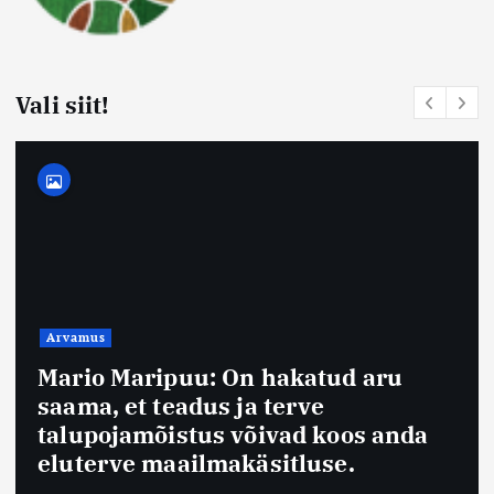
Vali siit!
Arvamus
Mario Maripuu: On hakatud aru
saama, et teadus ja terve
talupojamõistus võivad koos anda
eluterve maailmakäsitluse.