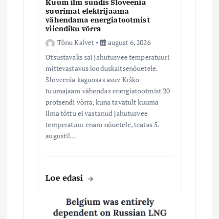
e
Kuum ilm sundis Sloveenia
suurimat elektrijaama
vähendama energiatootmist
viiendiku võrra
Tõnu Kalvet
august 6, 2026
Otsustavaks sai jahutusvee temperatuuri
mittevastavus looduskaitsenõuetele.
Sloveenia kaguosas asuv Krško
tuumajaam vähendas energiatootmist 20
protsendi võrra, kuna tavatult kuuma
ilma tõttu ei vastanud jahutusvee
temperatuur enam nõuetele, teatas 5.
augustil…
Loe edasi