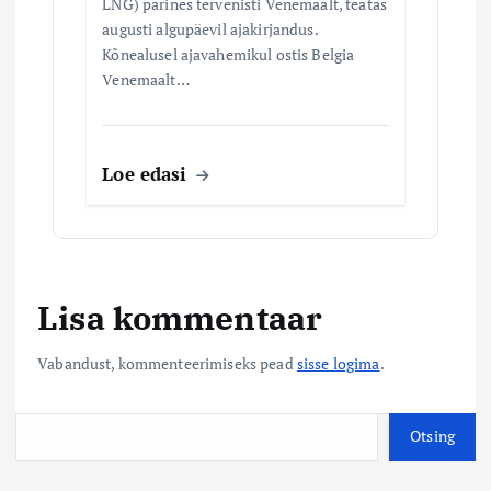
LNG) pärines tervenisti Venemaalt, teatas
augusti algupäevil ajakirjandus.
Kõnealusel ajavahemikul ostis Belgia
Venemaalt…
Loe edasi
Lisa kommentaar
Vabandust, kommenteerimiseks pead
sisse logima
.
O
Otsing
t
s