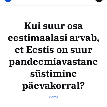
u
...
t
u
o
d
c
i
o
Kui suur osa
s
n
t
t
eestimaalasi arvab,
e
e
n
k
et Eestis on suur
t
e
s
pandeemiavastane
k
süstimine
u
s
päevakorral?
Home