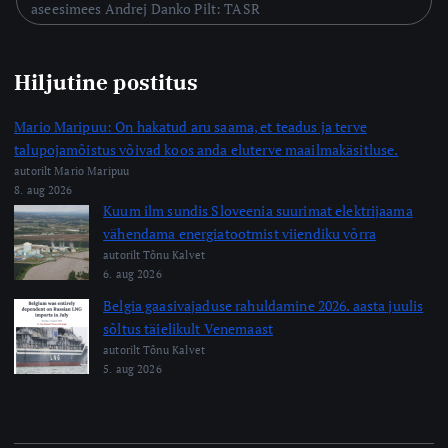
aseesimees Andrej Danko Pilt: TASR
Hiljutine postitus
Mario Maripuu: On hakatud aru saama, et teadus ja terve
talupojamõistus võivad koos anda eluterve maailmakäsitluse.
autorilt Mario Maripuu
8. aug 2026
Kuum ilm sundis Sloveenia suurimat elektrijaama
vähendama energiatootmist viiendiku võrra
autorilt Tõnu Kalvet
6. aug 2026
Belgia gaasivajaduse rahuldamine 2026. aasta juulis
sõltus täielikult Venemaast
autorilt Tõnu Kalvet
5. aug 2026