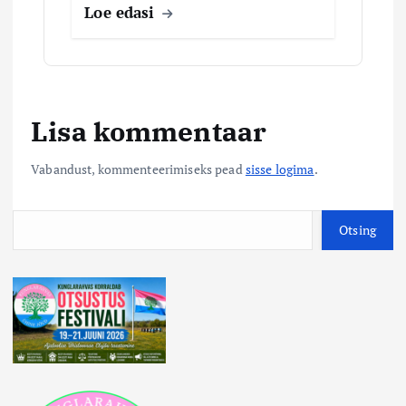
Loe edasi
Lisa kommentaar
Vabandust, kommenteerimiseks pead
sisse logima
.
O
Otsing
t
s
i