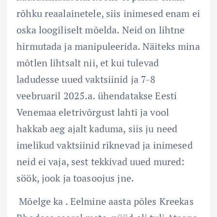
rõhku reaalainetele, siis inimesed enam ei
oska loogiliselt mõelda. Neid on lihtne
hirmutada ja manipuleerida. Näiteks mina
mõtlen lihtsalt nii, et kui tulevad
ladudesse uued vaktsiinid ja 7-8
veebruaril 2025.a. ühendatakse Eesti
Venemaa eletrivõrgust lahti ja vool
hakkab aeg ajalt kaduma, siis ju need
imelikud vaktsiinid riknevad ja inimesed
neid ei vaja, sest tekkivad uued mured:
söök, jook ja toasoojus jne.
Mõelge ka . Eelmine aasta põles Kreekas