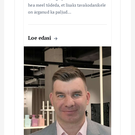
hea meel tõdeda, et lisaks tavakodanikele
i
on ärganud ka paljud…
n
Loe edasi
e