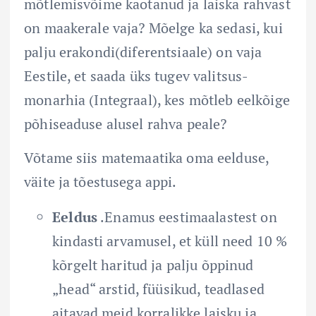
mõtlemisvõime kaotanud ja laiska rahvast
on maakerale vaja? Mõelge ka sedasi, kui
palju erakondi(diferentsiaale) on vaja
Eestile, et saada üks tugev valitsus-
monarhia (Integraal), kes mõtleb eelkõige
põhiseaduse alusel rahva peale?
Võtame siis matemaatika oma eelduse,
väite ja tõestusega appi.
Eeldus
.Enamus eestimaalastest on
kindasti arvamusel, et küll need 10 %
kõrgelt haritud ja palju õppinud
„head“ arstid, füüsikud, teadlased
aitavad meid korralikke laisku ja