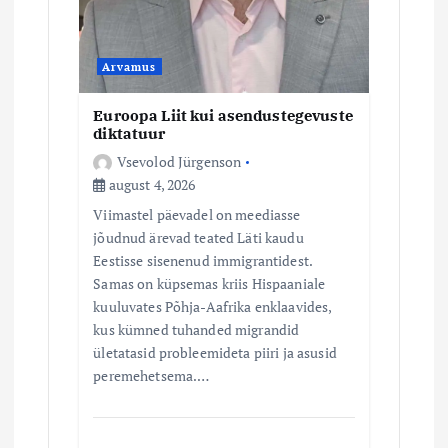
Arvamus
Euroopa Liit kui asendustegevuste
diktatuur
Vsevolod Jürgenson
august 4, 2026
Viimastel päevadel on meediasse
jõudnud ärevad teated Läti kaudu
Eestisse sisenenud immigrantidest.
Samas on küpsemas kriis Hispaaniale
kuuluvates Põhja-Aafrika enklaavides,
kus kümned tuhanded migrandid
ületatasid probleemideta piiri ja asusid
peremehetsema.…