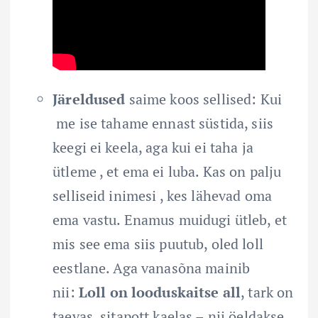
Järeldused
saime koos sellised: Kui
me ise tahame ennast süstida, siis
keegi ei keela, aga kui ei taha ja
ütleme , et ema ei luba. Kas on palju
selliseid inimesi , kes lähevad oma
ema vastu. Enamus muidugi ütleb, et
mis see ema siis puutub, oled loll
eestlane. Aga vanasõna mainib
nii:
Loll on looduskaitse all
, tark on
taevas, sitapott kaelas – nii öeldakse