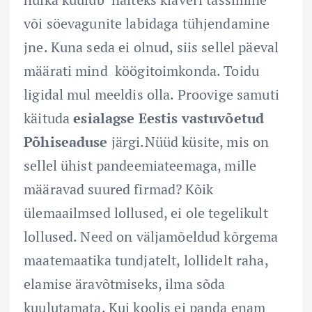
või söevagunite labidaga tühjendamine
jne. Kuna seda ei olnud, siis sellel päeval
määrati mind köögitoimkonda. Toidu
ligidal mul meeldis olla. Proovige samuti
käituda
esialagse
Eestis vastuvõetud
Põhiseaduse
järgi.Nüüd küsite, mis on
sellel ühist pandeemiateemaga, mille
määravad suured firmad? Kõik
ülemaailmsed lollused, ei ole tegelikult
lollused. Need on väljamõeldud kõrgema
maatemaatika tundjatelt, lollidelt raha,
elamise äravõtmiseks, ilma sõda
kuulutamata. Kui koolis ei panda enam