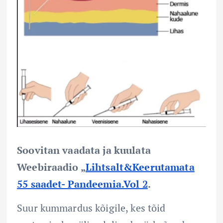
Soovitan vaadata ja kuulata
Weebiraadio „
Lihtsalt&Keerutamata
55 saadet- Pandeemia.Vol 2
.
Suur kummardus kõigile, kes tõid