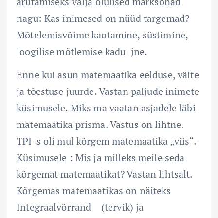
arutamiseks välja olulised märksõnad
nagu: Kas inimesed on nüüd targemad?
Mõtelemisvõime kaotamine, süstimine,
loogilise mõtlemise kadu jne.
Enne kui asun matemaatika eelduse, väite
ja tõestuse juurde. Vastan paljude inimete
küsimusele. Miks ma vaatan asjadele läbi
matemaatika prisma. Vastus on lihtne.
TPI-s oli mul kõrgem matemaatika „viis“.
Küsimusele : Mis ja milleks meile seda
kõrgemat matemaatikat? Vastan lihtsalt.
Kõrgemas matemaatikas on näiteks
Integraalvõrrand (tervik) ja