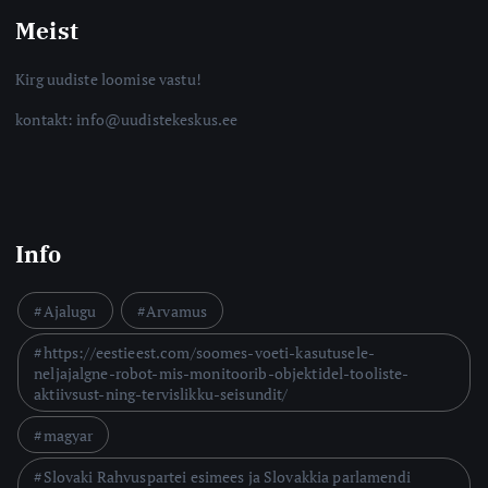
Meist
Kirg uudiste loomise vastu!
kontakt: info@uudistekeskus.ee
Info
Ajalugu
Arvamus
https://eestieest.com/soomes-voeti-kasutusele-
neljajalgne-robot-mis-monitoorib-objektidel-tooliste-
aktiivsust-ning-tervislikku-seisundit/
magyar
Slovaki Rahvuspartei esimees ja Slovakkia parlamendi