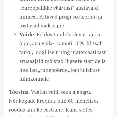
„euroopalikke väärtusi“ austavaid
inimesi. Aitavad prügi sorteerida ja
tõstavad makse jne.
Väide.
Eeldus tundub olevat täitsa
õige, aga väike samuti 10% lihtsalt
tarku, loogiliselt ning matemaatikast
arusaajaid mõistab liigsete süstide ja
imeliku „rohepöörde„ kahjulikkust
inimkonnale.
Tõestus.
Vaatan veidi oma ajalugu.
Nõukogude kroonus olin 60 mehelises
roodus ainuke eestlane. Kuna selles