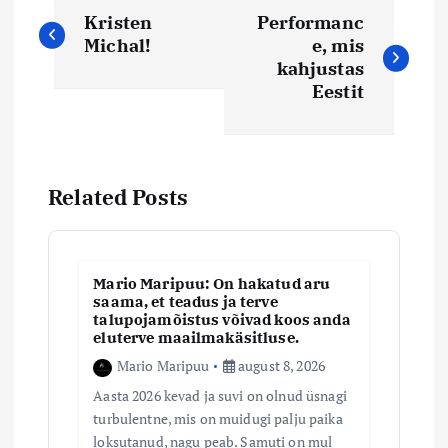
N
Kristen
Performanc
a
Michal!
e, mis
kahjustas
v
Eestit
i
g
Related Posts
e
e
Mario Maripuu: On hakatud aru
saama, et teadus ja terve
talupojamõistus võivad koos anda
r
eluterve maailmakäsitluse.
Mario Maripuu
august 8, 2026
i
Aasta 2026 kevad ja suvi on olnud üsnagi
turbulentne, mis on muidugi palju paika
m
loksutanud, nagu peab. Samuti on mul