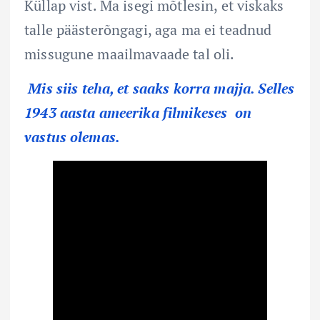
Küllap vist. Ma isegi mõtlesin, et viskaks
talle päästerõngagi, aga ma ei teadnud
missugune maailmavaade tal oli.
Mis siis teha, et saaks korra majja. Selles
1943 aasta ameerika filmikeses on
vastus olemas.