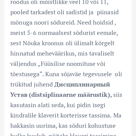
roodus oli mõistlikke veel 10 või 11,
pooled tarkadest oli sadistid ja piinasid
mõnuga noori sõdureid. Need hoidsid ,
meist 5-6 normaalsest sõdurist eemale,
sest Nõuka kroonus oli ülimalt kõrgelt
hinnatud meheväärikus, mis tavaliselt
väljendus „Füüsilise noomituse või
tõestusega“. Kuna sõjaväe tegevusele oli
trükitud juhend
Дисциплинарный
Устав (distsiplinaarne määrustik),
siis
kasutasin alati seda, kui pidin isegi
kindralile klaverit korterisse tassima. Ma
hakkasin uurima, kas sõduri kohustuse
hulka kuulub näiteks klaveri tassimine