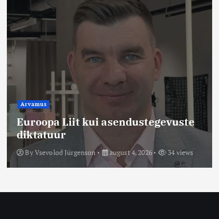
Arvamus
Euroopa Liit kui asendustegevuste
diktatuur
By
Vsevolod Jürgenson
august 4, 2026
34 views