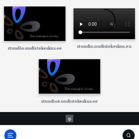
stuudio.uudistekeskus.eu
stuudio.uudistekeskus.ee
stuudio4.uudistekeskus.ee
S
k
i
p