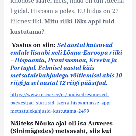
Rhodose saarel mets, nüüd oli tuli Ateena
ligidal. Hispaania põles. EU liidus on 27
liikmesriiki.
Mitu riiki läks appi tuld
kustutama?
Vastus on siin:
Sel aastal kutsuvad
endale lisaabi neli Lõuna-Eu
roopa riiki
– Hispaania, Prantsusmaa, Kreeka ja
Portugal. Eelmisel aastal käis
metsatulekahjudega võitlemisel abis 10
riigi ja sel aastal 12 riigi päästjad.
https://www.rescue.ee/et/uudised/esimesed-
paeaestjad-startisid-taena-hispaaniasse-appi-
metsatulekahjusid-kustutama-2499
Näiteks Nõuka ajal oli isa Auveres
(Sinimägedes) metsavaht, siis kui