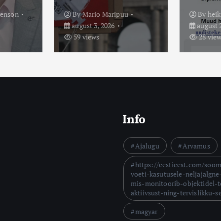
u
By
heiki
By
Tõn
august 2, 2026
august 2
28 views
111 vi
Info
Ajalugu
Arvamus
https://eestieest.com/soo
voeti-kasutusele-neljajalgne
mis-monitoorib-objektidel-t
aktiivsust-ning-tervislikku-s
magyar