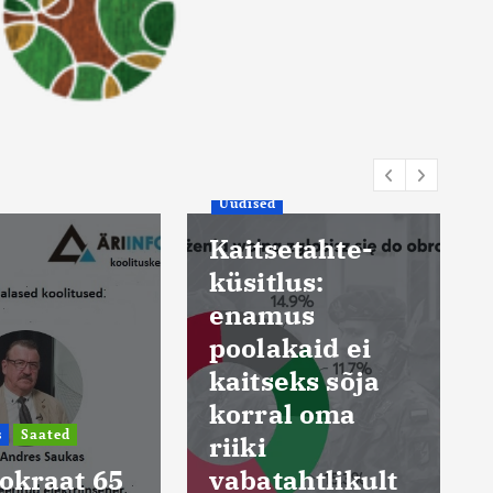
Uudised
Kuum ilm
etahte-
sundis
lus:
Sloveenia
us
suurimat
kaid ei
elektrijaama
eks sõja
vähendama
al oma
energiatootmis
t viiendiku
ahtlikult
võrra