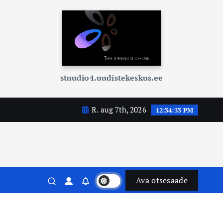
stuudio4.uudistekeskus.ee
R. aug 7th, 2026
12:34:35 PM
Ava otsesaade