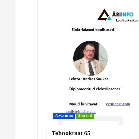
g
e
e
r
i
m
i
Arvamus
Saated
n
Tehnokraat 65