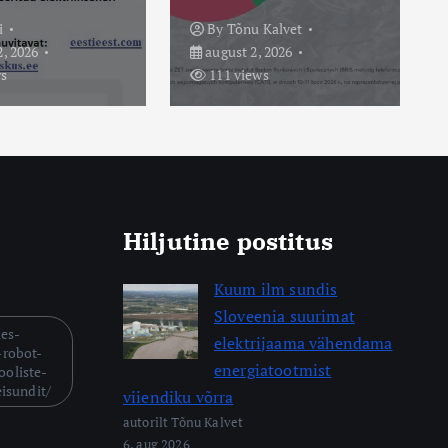
u Kalvet
By
Tõnu Kalvet
, 2026
august 6, 2026
ews
27 views
Hiljutine postitus
Kuum ilm sundis
Sloveenia suurimat
mes-
elektrijaama vähendama
-robot-
energiatootmist
ooliste-
eisundit/
viiendiku võrra
autorilt Tõnu Kalvet
6. aug 2026