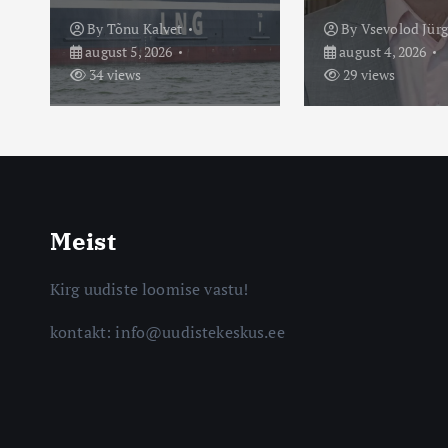
By
Vsevolod Jürgenson
By
Mario Maripu
august 4, 2026
august 3, 2026
29 views
59 views
Meist
Kirg uudiste loomise vastu!
kontakt: info@uudistekeskus.ee