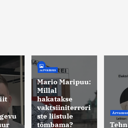
Uudised
Kaits
küsit
ipuu:
enam
poola
e
kaits
errori
korr
Arvamus
Saated
e
riiki
?
Tehnokraat 65
vabat