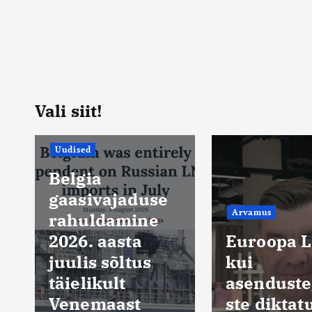
Vali siit!
Arvamus
Mario Mar
Arvamus
Millal
Euroopa Liit
hakataks
kui
vaktsiinit
asendustegevu
ste liistul
ste diktatuur
tõmbama