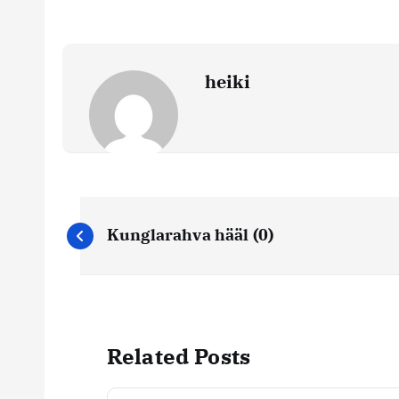
heiki
N
Kunglarahva hääl (0)
a
v
Related Posts
i